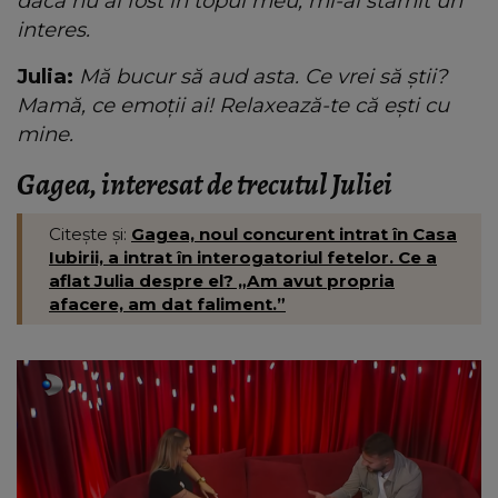
dacă nu ai fost în topul meu, mi-ai stârnit un
interes.
Julia:
Mă bucur să aud asta. Ce vrei să știi?
Mamă, ce emoții ai! Relaxează-te că ești cu
mine.
Gagea, interesat de trecutul Juliei
Citește și:
Gagea, noul concurent intrat în Casa
Iubirii, a intrat în interogatoriul fetelor. Ce a
aflat Julia despre el? „Am avut propria
afacere, am dat faliment.”