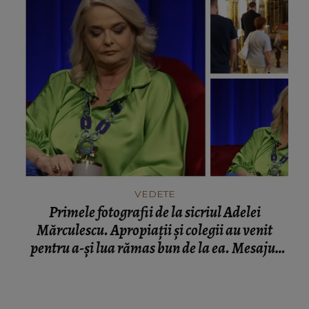
VEDETE
Primele fotografii de la sicriul Adelei
Mărculescu. Apropiații și colegii au venit
pentru a-și lua rămas bun de la ea. Mesajul
transmis de Iuliana Marciuc: „Așa o putem
vedea din nou.”