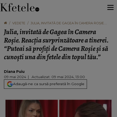
VEDETE
JULIA, INVITATĂ DE GAGEA ÎN CAMERA ROȘIE.
REACȚIA SURPRINZĂTOARE A TINEREI. “PUTEAI SĂ
Julia, invitată de Gagea în Camera
PROFIȚI DE CAMERA ROȘIE ȘI SĂ CUNOȘTI UNA
DIN FETELE DIN TOPUL TĂU.”
Roșie. Reacția surprinzătoare a tinerei.
“Puteai să profiți de Camera Roșie și să
cunoști una din fetele din topul tău.”
Diana Puiu
09 mai 2024
Actualizat: 09 mai 2024, 13:00
Adaugă-ne ca sursă preferată în Google