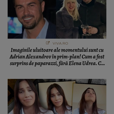
VIVA.RO
Imaginile uluitoare ale momentului sunt cu
Adrian Alexandrov în prim-plan! Cum a fost
surprins de paparazzi, fără Elena Udrea. Cu
cine s-a întâlnit partenerul fostei politiciene în
București! Gestul lui...