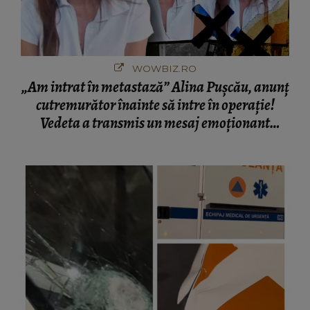
WOWBIZ.RO
„Am intrat în metastază” Alina Pușcău, anunț
cutremurător înainte să intre în operație!
Vedeta a transmis un mesaj emoționant
fanilor