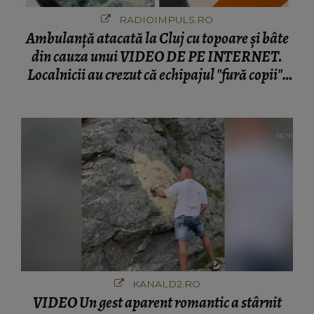
RADIOIMPULS.RO
Ambulanţă atacată la Cluj cu topoare și bâte
din cauza unui VIDEO DE PE INTERNET.
Localnicii au crezut că echipajul "fură copii".
DETALII DUREROASE despre şoferul prins
ÎN MIJLOCUL ATACULUI: "Din nefericire,
colegul nostru..."
KANALD2.RO
VIDEO Un gest aparent romantic a stârnit