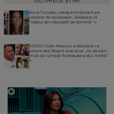
ULTIMELE ȘTIRI
Anca Țurcașiu, mesaj emoționant pe
rețelele de socializare: „Realizezi că
"nisipul din clepsidră" se termină.”
VIDEO Codin Maticiuc a dezvăluit ce
părere are despre soacra sa: „Aș da bani
mulți să cumpăr florăria aia și să o închid.”