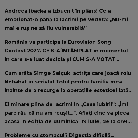
Andreea Ibacka a izbucnit în plâns! Ce a
emoționat-o până la lacrimi pe vedetă: „Nu-mi
mai e rușine să fiu vulnerabilă”
România va participa la Eurovision Song
Contest 2027. CE S-A ÎNTÂMPLAT în momentul
în care s-a luat decizia și CUM S-A VOTAT
revenirea în concurs: "Reprezintă un proiect
Cum arăta Simge Selçuk, actrița care joacă rolul
strategic de..."
Nebahat în serialul Totul pentru familia mea
înainte de a recurge la operațiile estetice! Iată
ce aspect fizic uluitor avea aceasta la 19 ani:
Eliminare plină de lacrimi în „Casa iubirii”: „Îmi
„Tinerețe rebelă”
pare rău că nu am reușit...”. Aflați cine va pleca
acasă în ediția de duminică, 19 iulie, de la orele
16:00 și 19:00, doar la Kanal D
Probleme cu stomacul? Digestia dificilă...