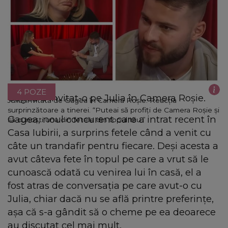
4 POZE
Gagea a invitat-o pe Julia în Camera Roșie.
Julia, invitată de Gagea în Camera Roșie. Reacția
surprinzătoare a tinerei. “Puteai să profiți de Camera Roșie și
Gagea, noul concurent care a intrat recent în
să cunoști una din fetele din topul tău.”
Casa Iubirii, a surprins fetele când a venit cu
câte un trandafir pentru fiecare. Deși acesta a
avut câteva fete în topul pe care a vrut să le
cunoască odată cu venirea lui în casă, el a
fost atras de conversația pe care avut-o cu
Julia, chiar dacă nu se află printre preferințe,
așa că s-a gândit să o cheme pe ea deoarece
au discutat cel mai mult.