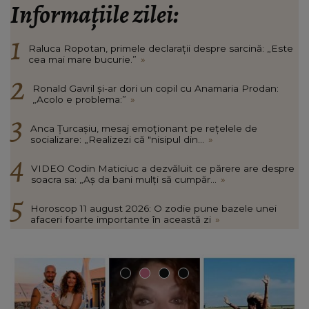
Informațiile zilei:
Raluca Ropotan, primele declarații despre sarcină: „Este
cea mai mare bucurie.”
»
Ronald Gavril și-ar dori un copil cu Anamaria Prodan:
„Acolo e problema:”
»
Anca Țurcașiu, mesaj emoționant pe rețelele de
socializare: „Realizezi că "nisipul din...
»
VIDEO Codin Maticiuc a dezvăluit ce părere are despre
soacra sa: „Aș da bani mulți să cumpăr...
»
Horoscop 11 august 2026: O zodie pune bazele unei
afaceri foarte importante în această zi
»