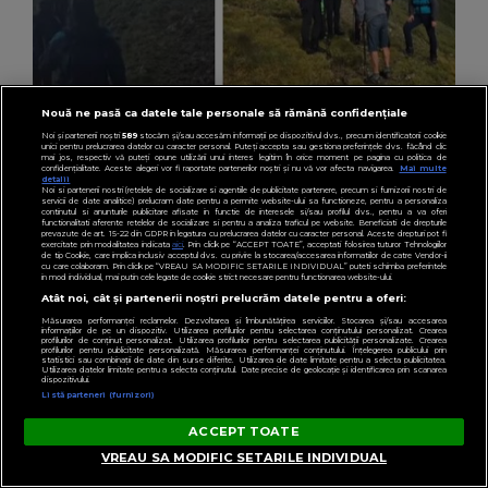
Nouă ne pasă ca datele tale personale să rămână confidențiale
INFORMATIILE ZILEI
Noi și partenerii noștri
589
stocăm și/sau accesăm informații pe dispozitivul dvs., precum identificatorii cookie
Un bărbat de 80 de ani, rătăcit pe traseul spre
unici pentru prelucrarea datelor cu caracter personal. Puteți accepta sau gestiona preferințele dvs. făcând clic
mai jos, respectiv vă puteți opune utilizării unui interes legitim în orice moment pe pagina cu politica de
Vârful Moldoveanu, a fost găsit după opt ore
confidențialitate. Aceste alegeri vor fi raportate partenerilor noștri și nu vă vor afecta navigarea.
Mai multe
detalii
Noi si partenerii nostri (retelele de socializare si agentiile de publicitate partenere, precum si furnizorii nostri de
de căutări. Salvatorii au intervenit toată
servicii de date analitice) prelucram date pentru a permite website-ului sa functioneze, pentru a personaliza
continutul si anunturile publicitare afisate in functie de interesele si/sau profilul dvs., pentru a va oferi
functionalitati aferente retelelor de socializare si pentru a analiza traficul pe website. Beneficiati de drepturile
noaptea: „A ajuns pe...”
prevazute de art. 15-22 din GDPR in legatura cu prelucrarea datelor cu caracter personal. Aceste drepturi pot fi
exercitate prin modalitatea indicata
aici
. Prin click pe “ACCEPT TOATE”, acceptati folosirea tuturor Tehnologiilor
de tip Cookie, care implica inclusiv acceptul dvs. cu privire la stocarea/accesarea informatiilor de catre Vendor-ii
cu care colaboram. Prin click pe “VREAU SA MODIFIC SETARILE INDIVIDUAL” puteti schimba preferintele
in mod individual, mai putin cele legate de cookie strict necesare pentru functionarea website-ului.
Atât noi, cât și partenerii noștri prelucrăm datele pentru a oferi:
Măsurarea performanței reclamelor. Dezvoltarea și îmbunătățirea serviciilor. Stocarea și/sau accesarea
informațiilor de pe un dispozitiv. Utilizarea profilurilor pentru selectarea conținutului personalizat. Crearea
profilurilor de conținut personalizat. Utilizarea profilurilor pentru selectarea publicității personalizate. Crearea
profilurilor pentru publicitate personalizată. Măsurarea performanței conținutului. Înțelegerea publicului prin
statistici sau combinații de date din surse diferite. Utilizarea de date limitate pentru a selecta publicitatea.
Utilizarea datelor limitate pentru a selecta conținutul. Date precise de geolocație și identificarea prin scanarea
dispozitivului.
Listă parteneri (furnizori)
ACCEPT TOATE
VREAU SA MODIFIC SETARILE INDIVIDUAL