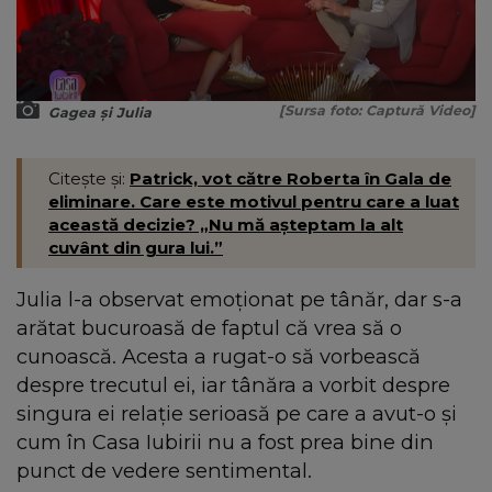
[Sursa foto: Captură Video]
Gagea și Julia
Citește și:
Patrick, vot către Roberta în Gala de
eliminare. Care este motivul pentru care a luat
această decizie? „Nu mă așteptam la alt
cuvânt din gura lui.”
Julia l-a observat emoționat pe tânăr, dar s-a
arătat bucuroasă de faptul că vrea să o
cunoască. Acesta a rugat-o să vorbească
despre trecutul ei, iar tânăra a vorbit despre
singura ei relație serioasă pe care a avut-o și
cum în Casa Iubirii nu a fost prea bine din
punct de vedere sentimental.