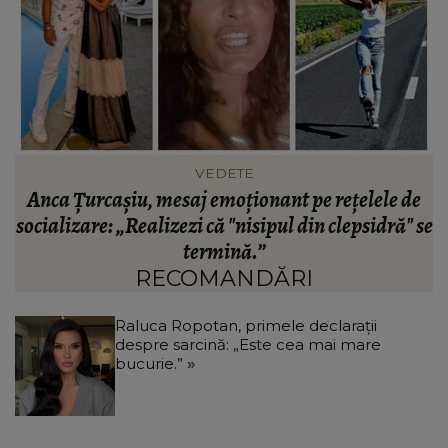
VEDETE
e
VIDEO Codin Maticiuc a dezvăluit ce părere are
H
se
despre soacra sa: „Aș da bani mulți să cumpăr
florăria aia și să o închid.”
RECOMANDĂRI
Raluca Ropotan, primele declarații
despre sarcină: „Este cea mai mare
bucurie.”