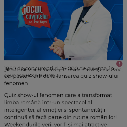
1860 de concurenţi şi 26 000 de cuvinte, în
„Jocul cuvintelor cu Dan Negru” revine sâmbătă, de la 23:00,
cei peste 4 ani de la lansarea quiz show-ului
cu un nou sezon, la Kanal D
fenomen
Quiz show-ul fenomen care a transformat
limba română într-un spectacol al
inteligenței, al emoției si spontaneităţii
continuă să facă parte din rutina românilor!
Weekendurile verii vor fi şi mai atractive