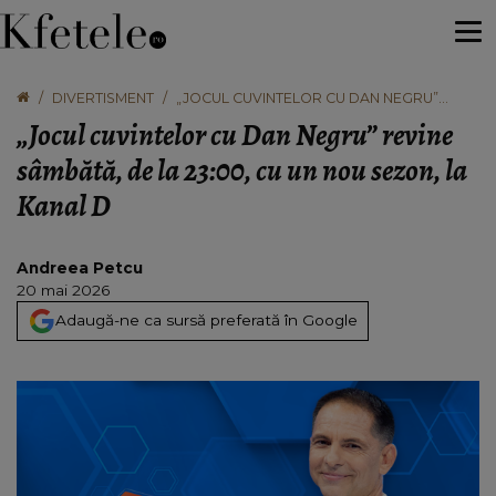
DIVERTISMENT
„JOCUL CUVINTELOR CU DAN NEGRU”
REVINE SÂMBĂTĂ, DE LA 23:00, CU UN NOU
„Jocul cuvintelor cu Dan Negru” revine
SEZON, LA KANAL D
sâmbătă, de la 23:00, cu un nou sezon, la
Kanal D
Andreea Petcu
20 mai 2026
Adaugă-ne ca sursă preferată în Google