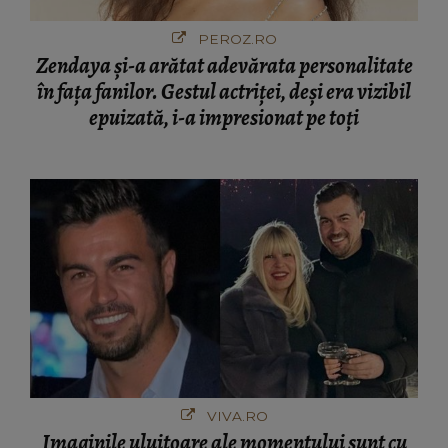
PEROZ.RO
Zendaya și-a arătat adevărata personalitate
în fața fanilor. Gestul actriței, deși era vizibil
epuizată, i-a impresionat pe toți
VIVA.RO
Imaginile uluitoare ale momentului sunt cu