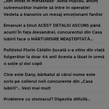
„Am intrat în metastază” Alina Pușcău, anunț
cutremurător înainte să intre în operație!
Vedeta a transmis un mesaj emoționant fanilor
Emanuel a ținut ACEST DETALIU ASCUNS până
acum! În fața Alexandrei, concurentul din Casa
Iubirii face o MĂRTURISIRE NEAȘTEPTATĂ
despre mama sa: "I-am spus și ei în față, eu nu
Polițistul Florin Cătălin Șucată s-a stins din viață
te iubesc pentru că..."
fulgerător la doar 44 ani! Acesta a lăsat în urmă
o soție și doi copii
Cine este Dany, bărbatul al cărui nume este
scris pe colierul noii concurente din „Casa
iubirii”... Vezi mai mult
Probleme cu stomacul? Digestia dificilă...