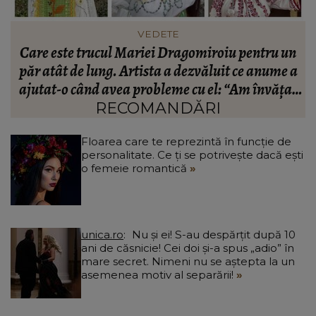
FASHION
n
Ce să porți în Italia în vara 2026. Cum să te
a
îmbraci în funcție de orașul pe care îl vizitezi
t
a
RECOMANDĂRI
Floarea care te reprezintă în funcție de
personalitate. Ce ți se potrivește dacă ești
o femeie romantică
unica.ro
Nu și ei! S-au despărțit după 10
ani de căsnicie! Cei doi și-a spus „adio” în
mare secret. Nimeni nu se aștepta la un
asemenea motiv al separării!