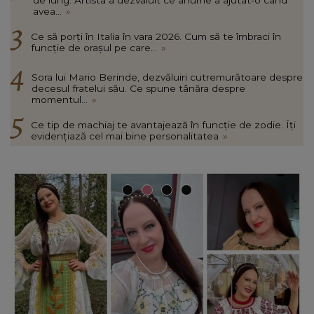
de lung. Artista a dezvăluit ce anume a ajutat-o când
avea...
»
Ce să porți în Italia în vara 2026. Cum să te îmbraci în
funcție de orașul pe care...
»
Sora lui Mario Berinde, dezvăluiri cutremurătoare despre
decesul fratelui său. Ce spune tânăra despre
momentul...
»
Ce tip de machiaj te avantajează în funcție de zodie. Îți
evidențiază cel mai bine personalitatea
»