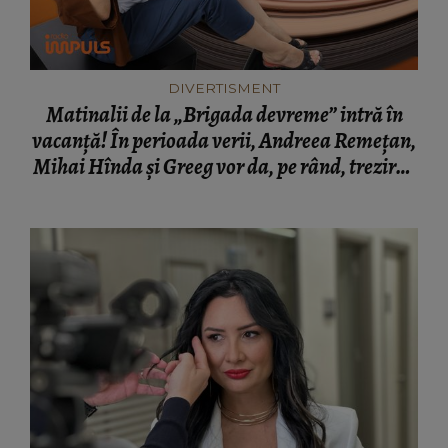
DIVERTISMENT
Matinalii de la „Brigada devreme” intră în
vacanță! În perioada verii, Andreea Remețan,
Mihai Hînda și Greeg vor da, pe rând, trezirea
cu „Dimineți de vacanță”