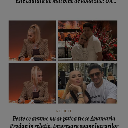
este căutată de mai bine de două zile! Un
elicopter intervine la misiune
VEDETE
Peste ce anume nu ar putea trece Anamaria
Prodan în relație. Impresara spune lucrurilor