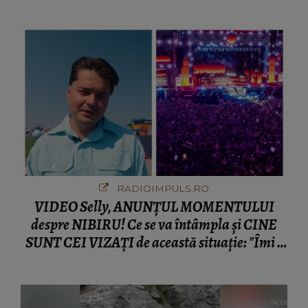
fanilor
RADIOIMPULS.RO
VIDEO Selly, ANUNȚUL MOMENTULUI
despre NIBIRU! Ce se va întâmpla și CINE
SUNT CEI VIZAȚI de această situație: "Îmi e
ciudă că..."