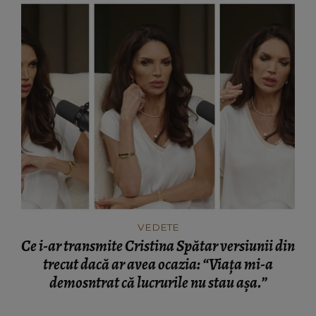
VEDETE
Ce i-ar transmite Cristina Spătar versiunii din
trecut dacă ar avea ocazia: “Viața mi-a
demosntrat că lucrurile nu stau așa.”