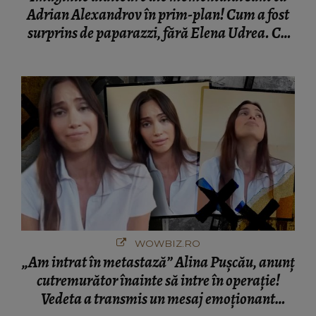
Adrian Alexandrov în prim-plan! Cum a fost
surprins de paparazzi, fără Elena Udrea. Cu
cine s-a întâlnit partenerul fostei politiciene în
București! Gestul lui...
WOWBIZ.RO
„Am intrat în metastază” Alina Pușcău, anunț
cutremurător înainte să intre în operație!
Vedeta a transmis un mesaj emoționant