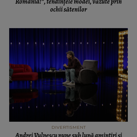
România!”, tendințele modei, văzute prin
ochii sătenilor
DIVERTISMENT
Andrei Vulpescu pune sub lupă amintiri și