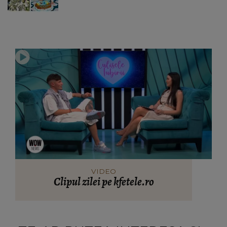
VIDEO
Clipul zilei pe kfetele.ro