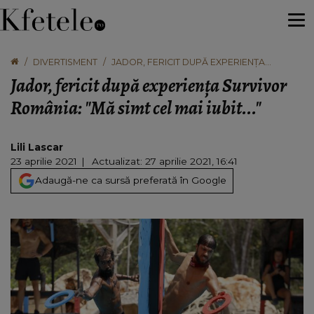
DIVERTISMENT
JADOR, FERICIT DUPĂ EXPERIENŢA
SURVIVOR ROMÂNIA: "MĂ SIMT CEL MAI
Jador, fericit după experienţa Survivor
IUBIT..."
România: "Mă simt cel mai iubit..."
Lili Lascar
23 aprilie 2021
Actualizat: 27 aprilie 2021, 16:41
Adaugă-ne ca sursă preferată în Google