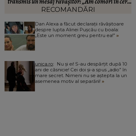
,
suspect
RECOMANDĂRI
Dan Alexa a făcut declarații răvășitoare
despre lupta Alinei Pușcău cu boala:
„Este un moment greu pentru ea!”
unica.ro
Nu și ei! S-au despărțit după 10
ani de căsnicie! Cei doi și-a spus „adio” în
mare secret. Nimeni nu se aștepta la un
asemenea motiv al separării!