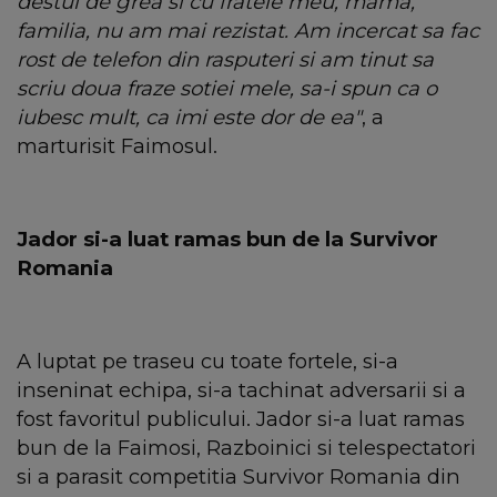
destul de grea si cu fratele meu, mama,
familia, nu am mai rezistat. Am incercat sa fac
rost de telefon din rasputeri si am tinut sa
scriu doua fraze sotiei mele, sa-i spun ca o
iubesc mult, ca imi este dor de ea"
, a
marturisit Faimosul.
Jador si-a luat ramas bun de la Survivor
Romania
A luptat pe traseu cu toate fortele, si-a
inseninat echipa, si-a tachinat adversarii si a
fost favoritul publicului. Jador si-a luat ramas
bun de la Faimosi, Razboinici si telespectatori
si a parasit competitia Survivor Romania din