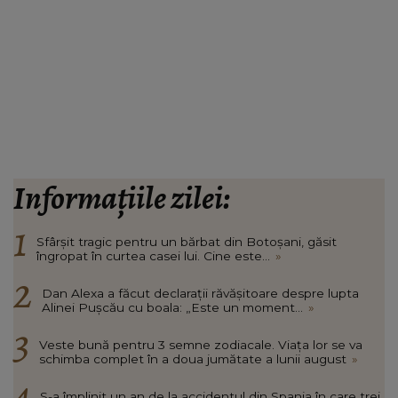
Informațiile zilei:
Sfârșit tragic pentru un bărbat din Botoșani, găsit
îngropat în curtea casei lui. Cine este...
»
Dan Alexa a făcut declarații răvășitoare despre lupta
Alinei Pușcău cu boala: „Este un moment...
»
Veste bună pentru 3 semne zodiacale. Viața lor se va
schimba complet în a doua jumătate a lunii august
»
S-a împlinit un an de la accidentul din Spania în care trei