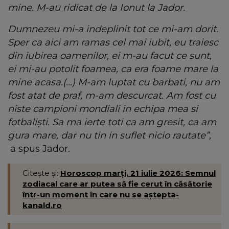
mine. M-au ridicat de la Ionut la Jador.
Dumnezeu mi-a indeplinit tot ce mi-am dorit.
Sper ca aici am ramas cel mai iubit, eu traiesc
din iubirea oamenilor, ei m-au facut ce sunt,
ei mi-au potolit foamea, ca era foame mare la
mine acasa.(...) M-am luptat cu barbati, nu am
fost atat de praf, m-am descurcat. Am fost cu
niste campioni mondiali in echipa mea si
fotbaliști. Sa ma ierte toti ca am gresit, ca am
gura mare, dar nu tin in suflet nicio rautate”,
a spus Jador.
Citește și:
Horoscop marți, 21 iulie 2026: Semnul
zodiacal care ar putea să fie cerut în căsătorie
într-un moment în care nu se aștepta-
kanald.ro