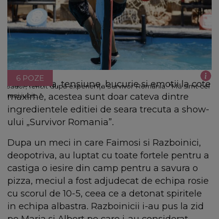
6 POZE
Adrenalina, tensiune, bucurie si emotii la cote
Jador, fericit după experienţa Survivor România: "Mă simt cel
maxime, acestea sunt doar cateva dintre
mai iubit..."
ingredientele editiei de seara trecuta a show-
ului „Survivor Romania”.
Dupa un meci in care Faimosi si Razboinici,
deopotriva, au luptat cu toate fortele pentru a
castiga o iesire din camp pentru a savura o
pizza, meciul a fost adjudecat de echipa rosie
cu scorul de 10-5, ceea ce a detonat spiritele
in echipa albastra. Razboinicii i-au pus la zid
pe Maria si Albert pe care i-au considerat