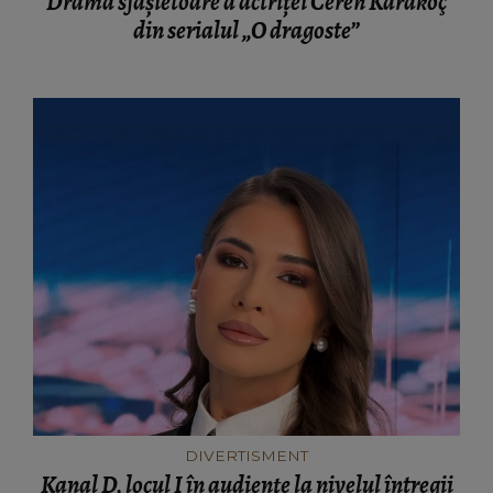
Drama sfâșietoare a actriței Ceren Karakoç
din serialul „O dragoste”
DIVERTISMENT
Kanal D, locul I în audiențe la nivelul întregii