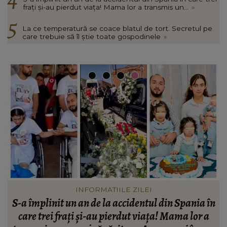
frați și-au pierdut viața! Mama lor a transmis un...
»
La ce temperatură se coace blatul de tort. Secretul pe
care trebuie să îl știe toate gospodinele
»
INFORMATIILE ZILEI
n
Sfârșit tragic pentru un bărbat din Botoșani, găsit
îngropat în curtea casei lui. Cine este principalul