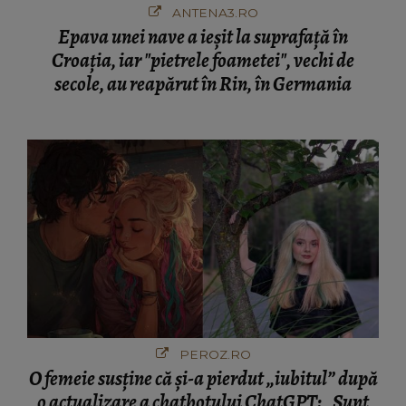
ANTENA3.RO
Epava unei nave a ieșit la suprafață în
Croația, iar "pietrele foametei", vechi de
secole, au reapărut în Rin, în Germania
PEROZ.RO
O femeie susține că și-a pierdut „iubitul” după
o actualizare a chatbotului ChatGPT: „Sunt