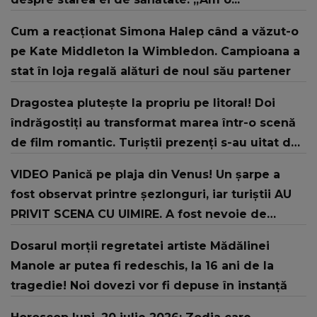
Cum a reacționat Simona Halep când a văzut-o
pe Kate Middleton la Wimbledon. Campioana a
stat în loja regală alături de noul său partener
Dragostea plutește la propriu pe litoral! Doi
îndrăgostiți au transformat marea într-o scenă
de film romantic. Turiștii prezenți s-au uitat de
două ori
VIDEO Panică pe plaja din Venus! Un şarpe a
fost observat printre şezlonguri, iar turiştii AU
PRIVIT SCENA CU UIMIRE. A fost nevoie de
intervenția jandarmilor: "În urma unui..."
Dosarul morții regretatei artiste Mădălinei
Manole ar putea fi redeschis, la 16 ani de la
tragedie! Noi dovezi vor fi depuse în instanță