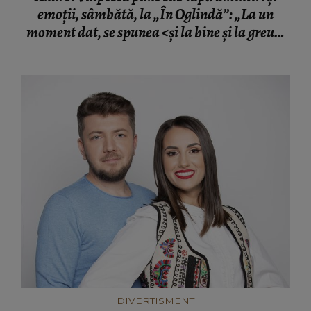
emoții, sâmbătă, la „În Oglindă”: „La un
moment dat, se spunea <și la bine și la greu>.
Și acum ne-am debarasat de greu și vrem doar
bine...E consumerismul modern”
DIVERTISMENT