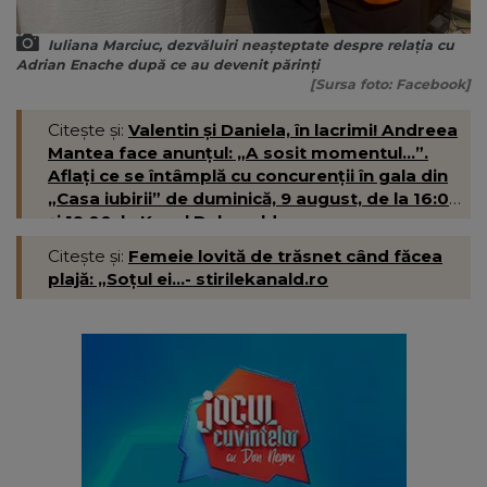
Iuliana Marciuc, dezvăluiri neașteptate despre relația cu
Adrian Enache după ce au devenit părinți
[Sursa foto: Facebook]
Citește și:
Valentin și Daniela, în lacrimi! Andreea
Mantea face anunțul: „A sosit momentul...”.
Aflați ce se întâmplă cu concurenții în gala din
„Casa iubirii” de duminică, 9 august, de la 16:00
și 19:00, la Kanal D- kanald.ro
Citește și:
Femeie lovită de trăsnet când făcea
plajă: „Soțul ei...- stirilekanald.ro