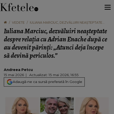
VEDETE
IULIANA MARCIUC, DEZVĂLUIRI NEAȘTEPTATE
DESPRE RELAȚIA CU ADRIAN ENACHE DUPĂ CE AU
Iuliana Marciuc, dezvăluiri neașteptate
DEVENIT PĂRINȚI: „ATUNCI DEJA ÎNCEPE SĂ
DEVINĂ PERICULOS.”
despre relația cu Adrian Enache după ce
au devenit părinți: „Atunci deja începe
să devină periculos.”
Andreea Petcu
15 mai 2026
Actualizat: 15 mai 2026, 16:55
Adaugă-ne ca sursă preferată în Google