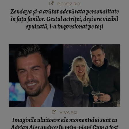
PEROZ.RO
Zendaya și-a arătat adevărata personalitate
în fața fanilor. Gestul actriței, deși era vizibil
epuizată, i-a impresionat pe toți
VIVA.RO
Imaginile uluitoare ale momentului sunt cu
Adrian Alexandrov în prim-plan! Cum a fost