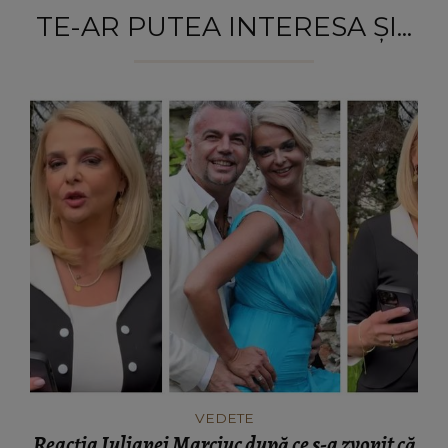
TE-AR PUTEA INTERESA ȘI...
VEDETE
Reacția Iulianei Marciuc după ce s-a zvonit că