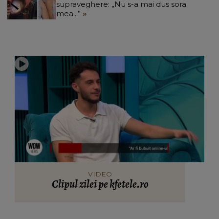
supraveghere: „Nu s-a mai dus sora
mea...”
VIDEO
Clipul zilei pe kfetele.ro