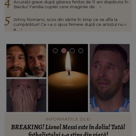
Acuzații grave după găsirea fetiței de 11 ani dispărute în
Bacău! Familia copilei cere imaginile de...
»
Johny Romano, scos din sărite în timp ce se afla la
cumpărături! Ce i-a o spus femeie după ce artistul nu i-
a...
»
INFORMATIILE ZILEI
Când vor putea intra locatarii în blocul din
Rahova, la aproape 10 luni de la explozie. Ciprian
d