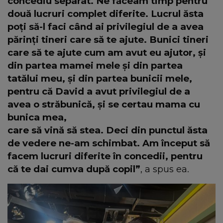
concediu separat. Ne făceam timp pentru
două lucruri complet diferite. Lucrul ăsta
poți să-l faci când ai privilegiul de a avea
părinți tineri care să te ajute. Bunici tineri
care să te ajute cum am avut eu ajutor, și
din partea mamei mele și din partea
tatălui meu, și din partea bunicii mele,
pentru că David a avut privilegiul de a
avea o străbunică, și se certau mama cu
bunica mea,
care să vină să stea. Deci din punctul ăsta
de vedere ne-am schimbat. Am început să
facem lucruri diferite în concedii, pentru
că te dai cumva după copil”
, a spus ea.