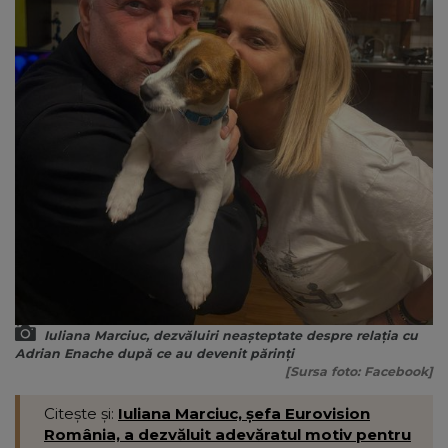
Iuliana Marciuc, dezvăluiri neașteptate despre relația cu
Adrian Enache după ce au devenit părinți
[Sursa foto: Facebook]
Citește și:
Iuliana Marciuc, șefa Eurovision
România, a dezvăluit adevăratul motiv pentru