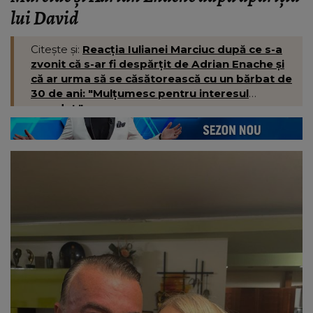
lui David
Citește și:
Reacția Iulianei Marciuc după ce s-a
zvonit că s-ar fi despărțit de Adrian Enache și
că ar urma să se căsătorească cu un bărbat de
30 de ani: "Mulțumesc pentru interesul
acordat."