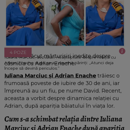
4 POZE
Vedeta a făcut mărturisiri inedite despre
Iuliana Marciuc, dezvăluiri neașteptate despre relația cu
căsnicia cu Adrian Enache.
Adrian Enache după ce au devenit părinți: „Atunci deja
începe să devină periculos.”
Iuliana Marciuc și Adrian Enache
trăiesc o
frumoasă poveste de iubire de 30 de ani, iar
împreună au un fiu, pe nume David. Recent,
aceasta a vorbit despre dinamica relației cu
Adrian, după apariția băiatului în viața lor.
Cum s-a schimbat relația dintre Iuliana
Marciuc și Adrian Enache după apariția