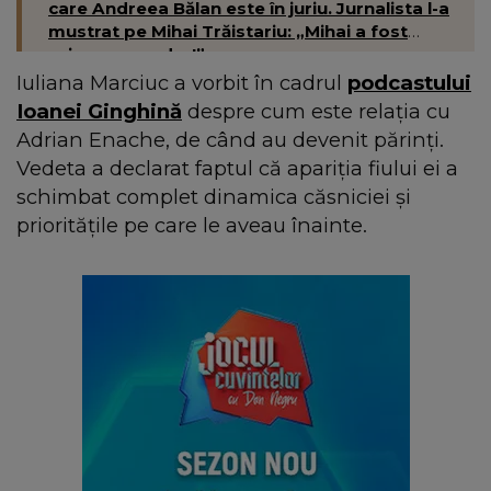
care Andreea Bălan este în juriu. Jurnalista l-a
mustrat pe Mihai Trăistariu: „Mihai a fost
oricum prea dur!”
Iuliana Marciuc a vorbit în cadrul
podcastului
Ioanei Ginghină
despre cum este relația cu
Adrian Enache, de când au devenit părinți.
Vedeta a declarat faptul că apariția fiului ei a
schimbat complet dinamica căsniciei și
prioritățile pe care le aveau înainte.