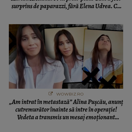
surprins de paparazzi, fără Elena Udrea. Cu
cine s-a întâlnit partenerul fostei politiciene în
București! Gestul lui...
WOWBIZ.RO
„Am intrat în metastază” Alina Pușcău, anunț
cutremurător înainte să intre în operație!
Vedeta a transmis un mesaj emoționant
fanilor