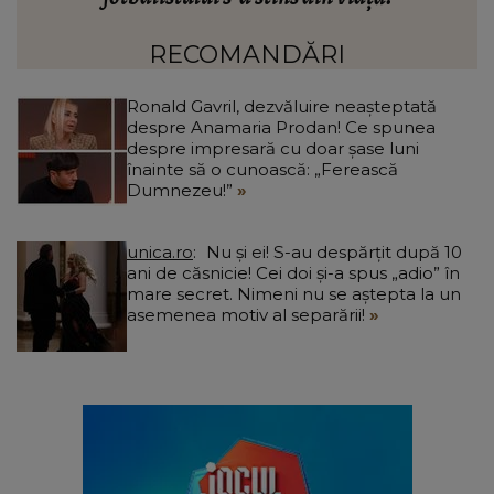
Ciucu a făcut anunțul: „Partea de deasupra zonei
d
afectate va fi...”
RECOMANDĂRI
Ronald Gavril, dezvăluire neașteptată
despre Anamaria Prodan! Ce spunea
despre impresară cu doar șase luni
înainte să o cunoască: „Ferească
Dumnezeu!”
unica.ro
Nu și ei! S-au despărțit după 10
ani de căsnicie! Cei doi și-a spus „adio” în
mare secret. Nimeni nu se aștepta la un
asemenea motiv al separării!