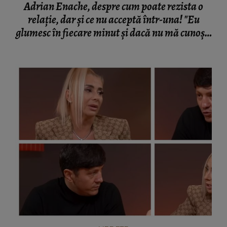
Adrian Enache, despre cum poate rezista o
relație, dar și ce nu acceptă într-una! "Eu
glumesc în fiecare minut și dacă nu mă cunoști
și nu mă înțelegi… stai degeaba lângă mine!"