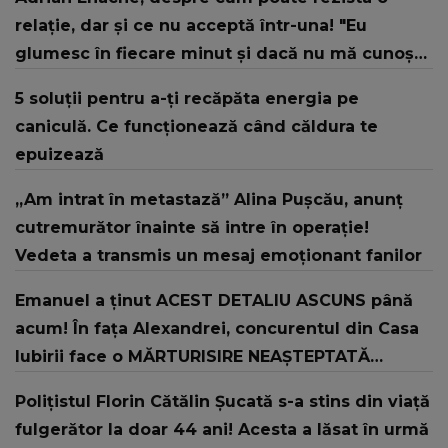
relație, dar și ce nu acceptă într-una! "Eu
glumesc în fiecare minut și dacă nu mă cunoști
și nu mă înțelegi… stai degeaba lângă mine!"
5 soluții pentru a-ți recăpăta energia pe
caniculă. Ce funcționează când căldura te
epuizează
„Am intrat în metastază” Alina Pușcău, anunț
cutremurător înainte să intre în operație!
Vedeta a transmis un mesaj emoționant fanilor
Emanuel a ținut ACEST DETALIU ASCUNS până
acum! În fața Alexandrei, concurentul din Casa
Iubirii face o MĂRTURISIRE NEAȘTEPTATĂ
despre mama sa: "I-am spus și ei în față, eu nu
Polițistul Florin Cătălin Șucată s-a stins din viață
te iubesc pentru că..."
fulgerător la doar 44 ani! Acesta a lăsat în urmă