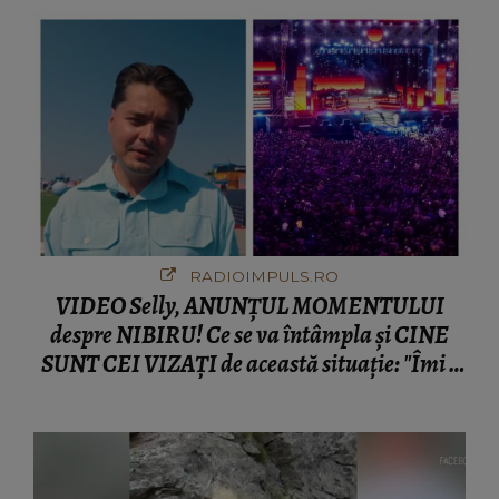
RADIOIMPULS.RO
VIDEO Selly, ANUNȚUL MOMENTULUI
despre NIBIRU! Ce se va întâmpla și CINE
SUNT CEI VIZAȚI de această situație: "Îmi e
ciudă că..."