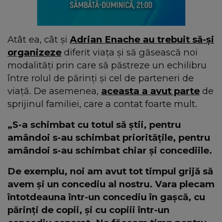
Atât ea, cât și
Adrian Enache au trebuit să-și
organizeze
diferit viața și să găsească noi
modalități prin care să păstreze un echilibru
între rolul de părinți și cel de parteneri de
viață. De asemenea,
aceasta a avut parte
de
sprijinul familiei, care a contat foarte mult.
„S-a schimbat cu totul să știi, pentru
amândoi s-au schimbat prioritățile, pentru
amândoi s-au schimbat chiar și concediile.
De exemplu, noi am avut tot timpul grijă să
avem și un concediu al nostru. Vara plecam
întotdeauna într-un concediu în gașcă, cu
părinți de copii, și cu copiii într-un