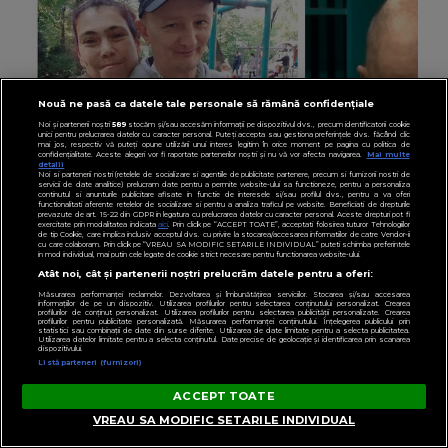
Nouă ne pasă ca datele tale personale să rămână confidențiale
Noi și partenerii noștri
589
stocăm și/sau accesăm informații pe dispozitivul dvs., precum identificatorii cookie
unici pentru prelucrarea datelor cu caracter personal. Puteți accepta sau gestiona preferințele dvs. făcând clic
mai jos, respectiv vă puteți opune utilizării unui interes legitim în orice moment pe pagina cu politica de
confidențialitate. Aceste alegeri vor fi raportate partenerilor noștri și nu vă vor afecta navigarea.
Mai multe
detalii
Noi si partenerii nostri (retelele de socializare si agentiile de publicitate partenere, precum si furnizorii nostri de
servicii de date analitice) prelucram date pentru a permite website-ului sa functioneze, pentru a personaliza
continutul si anunturile publicitare afisate in functie de interesele si/sau profilul dvs., pentru a va oferi
functionalitati aferente retelelor de socializare si pentru a analiza traficul pe website. Beneficiati de drepturile
prevazute de art. 15-22 din GDPR in legatura cu prelucrarea datelor cu caracter personal. Aceste drepturi pot fi
exercitate prin modalitatea indicata
aici
. Prin click pe “ACCEPT TOATE”, acceptati folosirea tuturor Tehnologiilor
de tip Cookie, care implica inclusiv acceptul dvs. cu privire la stocarea/accesarea informatiilor de catre Vendor-ii
cu care colaboram. Prin click pe “VREAU SA MODIFIC SETARILE INDIVIDUAL” puteti schimba preferintele
in mod individual, mai putin cele legate de cookie strict necesare pentru functionarea website-ului.
Atât noi, cât și partenerii noștri prelucrăm datele pentru a oferi:
VEDETE
Măsurarea performanței reclamelor. Dezvoltarea și îmbunătățirea serviciilor. Stocarea și/sau accesarea
informațiilor de pe un dispozitiv. Utilizarea profilurilor pentru selectarea conținutului personalizat. Crearea
profilurilor de conținut personalizat. Utilizarea profilurilor pentru selectarea publicității personalizate. Crearea
VIDEO Soțul Ioanei Tufaru a făcut dezvăluiri
profilurilor pentru publicitate personalizată. Măsurarea performanței conținutului. Înțelegerea publicului prin
statistici sau combinații de date din surse diferite. Utilizarea de date limitate pentru a selecta publicitatea.
despre momentul în care aceasta a leșinat în
Utilizarea datelor limitate pentru a selecta conținutul. Date precise de geolocație și identificarea prin scanarea
dispozitivului.
Listă parteneri (furnizori)
casă: „Nu știam ce să fac, eram în stare de șoc.”
ACCEPT TOATE
VREAU SA MODIFIC SETARILE INDIVIDUAL