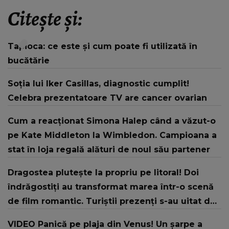
Citește și:
Tapioca: ce este și cum poate fi utilizată în
bucătărie
Soția lui Iker Casillas, diagnostic cumplit!
Celebra prezentatoare TV are cancer ovarian
Cum a reacționat Simona Halep când a văzut-o
pe Kate Middleton la Wimbledon. Campioana a
stat în loja regală alături de noul său partener
Dragostea plutește la propriu pe litoral! Doi
îndrăgostiți au transformat marea într-o scenă
de film romantic. Turiștii prezenți s-au uitat de
două ori
VIDEO Panică pe plaja din Venus! Un şarpe a