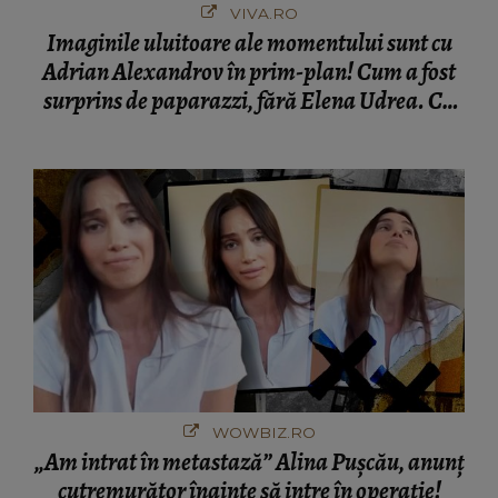
VIVA.RO
Imaginile uluitoare ale momentului sunt cu
Adrian Alexandrov în prim-plan! Cum a fost
surprins de paparazzi, fără Elena Udrea. Cu
cine s-a întâlnit partenerul fostei politiciene în
București! Gestul lui...
WOWBIZ.RO
„Am intrat în metastază” Alina Pușcău, anunț
cutremurător înainte să intre în operație!