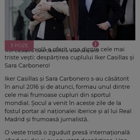
3 POZE
Presă spaniolă a oferit una dintre cele mai
Iker Casillas si Sara Carbonero s-au despartit
triste vești: despărțirea cuplului Iker Casillas și
Sara Carbonero!
Iker Casillas și Sara Carbonero s-au căsătorit
în anul 2016 și de atunci, formau unul dintre
cele mai frumoase cupluri din sportul
mondial. Șocul a venit în aceste zile de la
fostul portar al naţionalei iberice şi al lui Real
Madrid şi frumoasă jurnalistă.
O veste tristă o zguduit presă internațională