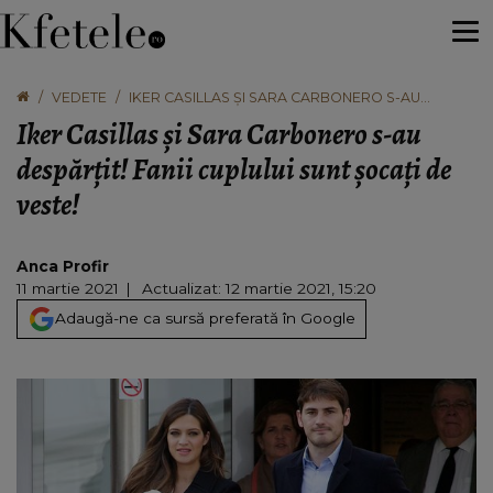
VEDETE
IKER CASILLAS ȘI SARA CARBONERO S-AU
DESPĂRȚIT! FANII CUPLULUI SUNT ȘOCAȚI DE
Iker Casillas și Sara Carbonero s-au
VESTE!
despărțit! Fanii cuplului sunt șocați de
veste!
Anca Profir
11 martie 2021
Actualizat: 12 martie 2021, 15:20
Adaugă-ne ca sursă preferată în Google