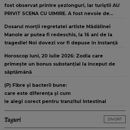
fost observat printre şezlonguri, iar turiştii AU
PRIVIT SCENA CU UIMIRE. A fost nevoie de
intervenția jandarmilor: "În urma unui..."
Dosarul morții regretatei artiste Mădălinei
Manole ar putea fi redeschis, la 16 ani de la
tragedie! Noi dovezi vor fi depuse în instanță
Horoscop luni, 20 iulie 2026: Zodia care
primește un bonus substanțial la început de
săptămână
(P) Fibre și bacterii bune:
care este diferența și cum
le alegi corect pentru tranzitul intestinal
Taguri
DIVORT