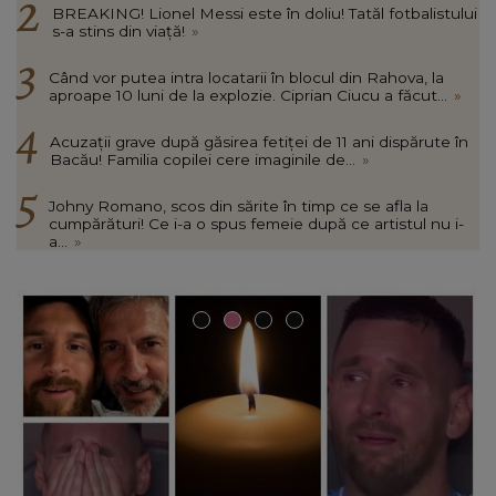
BREAKING! Lionel Messi este în doliu! Tatăl fotbalistului
s-a stins din viață!
»
Când vor putea intra locatarii în blocul din Rahova, la
aproape 10 luni de la explozie. Ciprian Ciucu a făcut...
»
Acuzații grave după găsirea fetiței de 11 ani dispărute în
Bacău! Familia copilei cere imaginile de...
»
Johny Romano, scos din sărite în timp ce se afla la
cumpărături! Ce i-a o spus femeie după ce artistul nu i-
a...
»