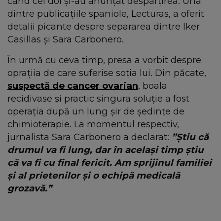
când cei doi și-au anunțat despărțirea. Una
dintre publicațiile spaniole, Lecturas, a oferit
detalii picante despre separarea dintre Iker
Casillas și Sara Carbonero.
În urmă cu ceva timp, presa a vorbit despre
oprațiia de care suferise soția lui. Din păcate,
suspectă de cancer ovarian
, boala
recidivase și practic singura soluție a fost
operația după un lung șir de ședințe de
chimioterapie. La momentul respectiv,
jurnalista Sara Carbonero a declarat:
”Știu că
drumul va fi lung, dar în același timp știu
că va fi cu final fericit. Am sprijinul familiei
și al prietenilor și o echipă medicală
grozavă.”