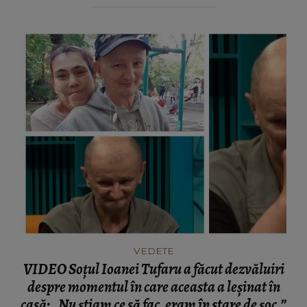
VEDETE
VIDEO Soțul Ioanei Tufaru a făcut dezvăluiri
despre momentul în care aceasta a leșinat în
casă: „Nu știam ce să fac, eram în stare de șoc.”