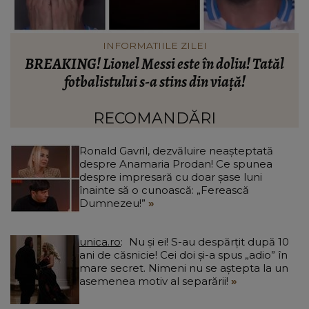
INFORMATIILE ZILEI
Când vor putea intra locatarii în blocul din
Rahova, la aproape 10 luni de la explozie. Ciprian
d
Ciucu a făcut anunțul: „Partea de deasupra zonei
d
afectate va fi...”
RECOMANDĂRI
Ronald Gavril, dezvăluire neașteptată
despre Anamaria Prodan! Ce spunea
despre impresară cu doar șase luni
înainte să o cunoască: „Ferească
Dumnezeu!”
unica.ro
Nu și ei! S-au despărțit după 10
ani de căsnicie! Cei doi și-a spus „adio” în
mare secret. Nimeni nu se aștepta la un
asemenea motiv al separării!