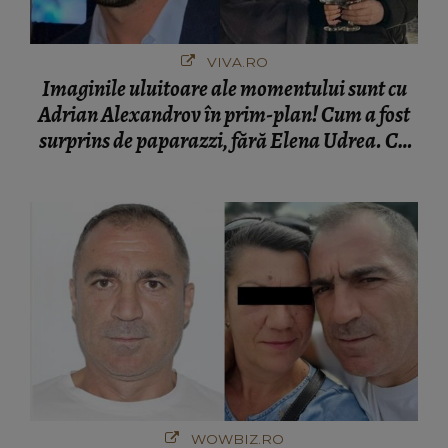
VIVA.RO
Imaginile uluitoare ale momentului sunt cu
Adrian Alexandrov în prim-plan! Cum a fost
surprins de paparazzi, fără Elena Udrea. Cu
cine s-a întâlnit partenerul fostei politiciene în
București! Gestul lui...
WOWBIZ.RO