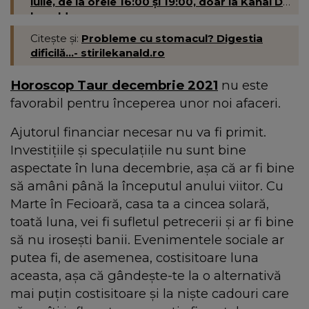
iulie, de la orele 16:00 și 19:00, doar la Kanal D-
kanald.ro
Citește și:
Probleme cu stomacul? Digestia
dificilă...- stirilekanald.ro
Horoscop Taur decembrie 2021
nu este
favorabil pentru începerea unor noi afaceri.
Ajutorul financiar necesar nu va fi primit.
Investițiile și speculațiile nu sunt bine
aspectate în luna decembrie, așa că ar fi bine
să amâni până la începutul anului viitor. Cu
Marte în Fecioară, casa ta a cincea solară,
toată luna, vei fi sufletul petrecerii și ar fi bine
să nu irosești banii. Evenimentele sociale ar
putea fi, de asemenea, costisitoare luna
aceasta, așa că gândește-te la o alternativă
mai puțin costisitoare și la niște cadouri care