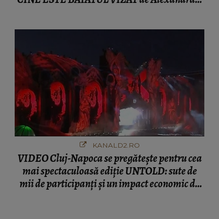
Aflându-se în fața faptului împlinit, A
RECUNOSCUT IMEDIAT: "Am avut..."
KANALD2.RO
VIDEO Cluj-Napoca se pregătește pentru cea
mai spectaculoasă ediție UNTOLD: sute de
mii de participanți și un impact economic de
120 de milioane de euro