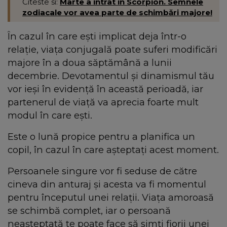
Citeste si:
Marte a intrat în Scorpion. Semnele
zodiacale vor avea parte de schimbări majore!
În cazul în care ești implicat deja într-o
relație, viața conjugală poate suferi modificări
majore în a doua săptămână a lunii
decembrie. Devotamentul și dinamismul tău
vor ieși în evidență în această perioadă, iar
partenerul de viață va aprecia foarte mult
modul în care ești.
Este o lună propice pentru a planifica un
copil, în cazul în care așteptați acest moment.
Persoanele singure vor fi seduse de către
cineva din anturaj și acesta va fi momentul
pentru începutul unei relații. Viața amoroasă
se schimbă complet, iar o persoană
neașteptată te poate face să simți fiorii unei