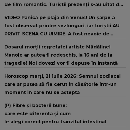
de film romantic. Turiștii prezenți s-au uitat de
două ori
VIDEO Panică pe plaja din Venus! Un şarpe a
fost observat printre şezlonguri, iar turiştii AU
PRIVIT SCENA CU UIMIRE. A fost nevoie de
intervenția jandarmilor: "În urma unui..."
Dosarul morții regretatei artiste Mădălinei
Manole ar putea fi redeschis, la 16 ani de la
tragedie! Noi dovezi vor fi depuse în instanță
Horoscop marți, 21 iulie 2026: Semnul zodiacal
care ar putea să fie cerut în căsătorie într-un
moment în care nu se aștepta
(P) Fibre și bacterii bune:
care este diferența și cum
le alegi corect pentru tranzitul intestinal