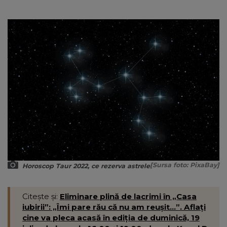
[Sursa foto: PixaBay]
Horoscop Taur 2022, ce rezerva astrele
Citește și:
Eliminare plină de lacrimi în „Casa
iubirii”: „Îmi pare rău că nu am reușit...”. Aflați
cine va pleca acasă în ediția de duminică, 19