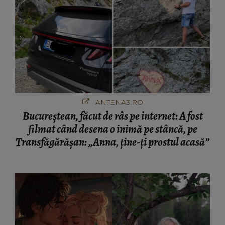
ANTENA3.RO
Bucureștean, făcut de râs pe internet: A fost
filmat când desena o inimă pe stâncă, pe
Transfăgărășan: „Anna, ține-ți prostul acasă”