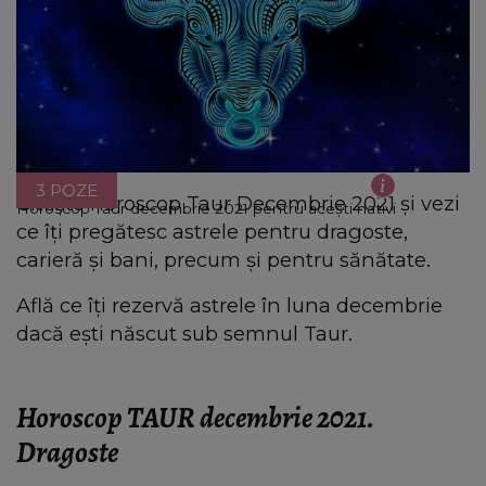
3 POZE
Citește horoscop Taur Decembrie 2021 și vezi
Horoscop Taur decembrie 2021 pentru acești nativi
ce îți pregătesc astrele pentru dragoste,
carieră și bani, precum și pentru sănătate.
Află ce îți rezervă astrele în luna decembrie
dacă ești născut sub semnul Taur.
Horoscop TAUR decembrie 2021.
Dragoste