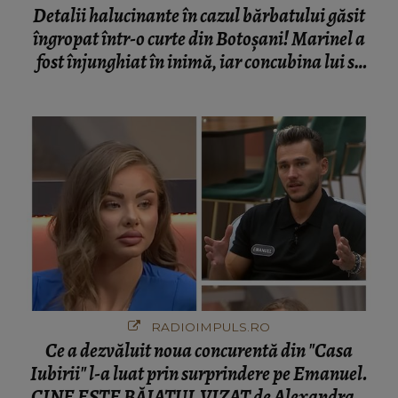
Detalii halucinante în cazul bărbatului găsit
îngropat într-o curte din Botoșani! Marinel a
fost înjunghiat în inimă, iar concubina lui se
numără printre suspecți
RADIOIMPULS.RO
Ce a dezvăluit noua concurentă din "Casa
Iubirii" l-a luat prin surprindere pe Emanuel.
CINE ESTE BĂIATUL VIZAT de Alexandra?!