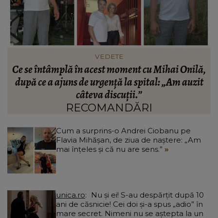
VEDETE
,
VIDEO Motivul pentru care Adriana
M
Bahmuțeanu a amânat nunta cu George
Restivan. Vedeta a spus ce o neliniștește: “Vreau
să am şi eu satisfacția asta.”
RECOMANDĂRI
Cum a surprins-o Andrei Ciobanu pe
Flavia Mihășan, de ziua de naștere: „Am
mai înțeles și că nu are sens.”
unica.ro
Nu și ei! S-au despărțit după 10
ani de căsnicie! Cei doi și-a spus „adio” în
mare secret. Nimeni nu se aștepta la un