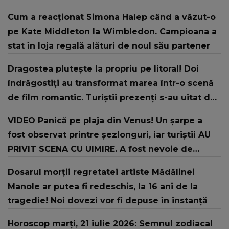
Cum a reacționat Simona Halep când a văzut-o
pe Kate Middleton la Wimbledon. Campioana a
stat în loja regală alături de noul său partener
Dragostea plutește la propriu pe litoral! Doi
îndrăgostiți au transformat marea într-o scenă
de film romantic. Turiștii prezenți s-au uitat de
două ori
VIDEO Panică pe plaja din Venus! Un şarpe a
fost observat printre şezlonguri, iar turiştii AU
PRIVIT SCENA CU UIMIRE. A fost nevoie de
intervenția jandarmilor: "În urma unui..."
Dosarul morții regretatei artiste Mădălinei
Manole ar putea fi redeschis, la 16 ani de la
tragedie! Noi dovezi vor fi depuse în instanță
Horoscop marți, 21 iulie 2026: Semnul zodiacal