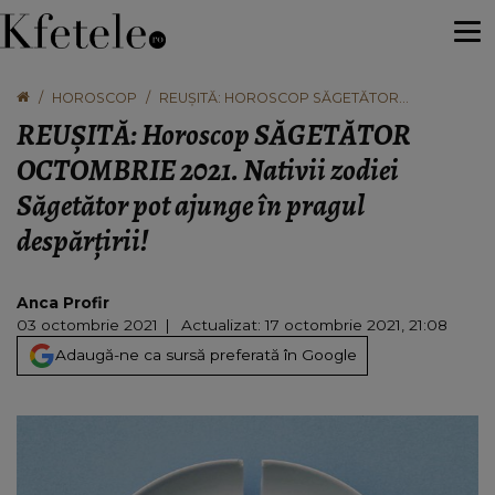
HOROSCOP
REUȘITĂ: HOROSCOP SĂGETĂTOR
OCTOMBRIE 2021. NATIVII ZODIEI SĂGETĂTOR
REUȘITĂ: Horoscop SĂGETĂTOR
POT AJUNGE ÎN PRAGUL DESPĂRŢIRII!
OCTOMBRIE 2021. Nativii zodiei
Săgetător pot ajunge în pragul
despărţirii!
Anca Profir
03 octombrie 2021
Actualizat: 17 octombrie 2021, 21:08
Adaugă-ne ca sursă preferată în Google