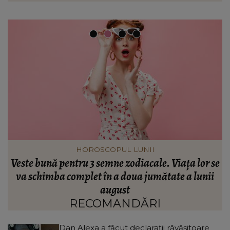
INFORMATIILE ZILEI
se
S-a împlinit un an de la accidentul din Spania în
L
care trei frați și-au pierdut viața! Mama lor a
transmis un mesaj răvășitor: „Am comori în cer,
dar mă doare.”
RECOMANDĂRI
Dan Alexa a făcut declarații răvășitoare