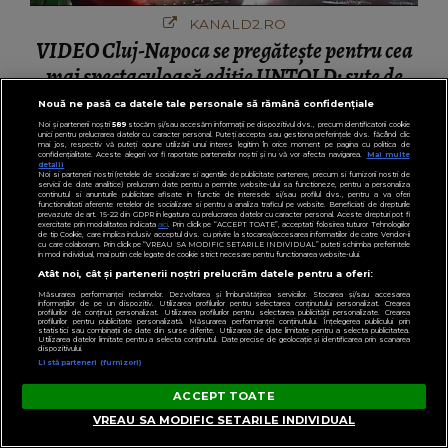
KANALD2.RO
VIDEO Cluj-Napoca se pregătește pentru cea
mai spectaculoasă ediție UNTOLD: sute de
mii de participanți și un impact economic de
Nouă ne pasă ca datele tale personale să rămână confidențiale
120 de milioane de euro
Noi și partenerii noștri
589
stocăm și/sau accesăm informații pe dispozitivul dvs., precum identificatorii cookie
unici pentru prelucrarea datelor cu caracter personal. Puteți accepta sau gestiona preferințele dvs. făcând clic
mai jos, respectiv vă puteți opune utilizării unui interes legitim în orice moment pe pagina cu politica de
confidențialitate. Aceste alegeri vor fi raportate partenerilor noștri și nu vă vor afecta navigarea.
Mai multe
detalii
Noi si partenerii nostri (retelele de socializare si agentiile de publicitate partenere, precum si furnizorii nostri de
servicii de date analitice) prelucram date pentru a permite website-ului sa functioneze, pentru a personaliza
PENTRU TINE
continutul si anunturile publicitare afisate in functie de interesele si/sau profilul dvs., pentru a va oferi
functionalitati aferente retelelor de socializare si pentru a analiza traficul pe website. Beneficiati de drepturile
prevazute de art. 15-22 din GDPR in legatura cu prelucrarea datelor cu caracter personal. Aceste drepturi pot fi
exercitate prin modalitatea indicata
aici
. Prin click pe “ACCEPT TOATE”, acceptati folosirea tuturor Tehnologiilor
de tip Cookie, care implica inclusiv acceptul dvs. cu privire la stocarea/accesarea informatiilor de catre Vendor-ii
cu care colaboram. Prin click pe “VREAU SA MODIFIC SETARILE INDIVIDUAL” puteti schimba preferintele
in mod individual, mai putin cele legate de cookie strict necesare pentru functionarea website-ului.
Atât noi, cât și partenerii noștri prelucrăm datele pentru a oferi:
Măsurarea performanței reclamelor. Dezvoltarea și îmbunătățirea serviciilor. Stocarea și/sau accesarea
informațiilor de pe un dispozitiv. Utilizarea profilurilor pentru selectarea conținutului personalizat. Crearea
profilurilor de conținut personalizat. Utilizarea profilurilor pentru selectarea publicității personalizate. Crearea
profilurilor pentru publicitate personalizată. Măsurarea performanței conținutului. Înțelegerea publicului prin
statistici sau combinații de date din surse diferite. Utilizarea de date limitate pentru a selecta publicitatea.
Utilizarea datelor limitate pentru a selecta conținutul. Date precise de geolocație și identificarea prin scanarea
dispozitivului.
Listă parteneri (furnizori)
ACCEPT TOATE
VREAU SA MODIFIC SETARILE INDIVIDUAL