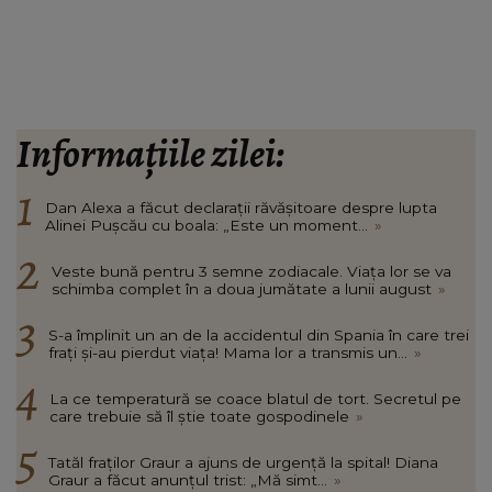
Informațiile zilei:
Dan Alexa a făcut declarații răvășitoare despre lupta
Alinei Pușcău cu boala: „Este un moment...
»
Veste bună pentru 3 semne zodiacale. Viața lor se va
schimba complet în a doua jumătate a lunii august
»
S-a împlinit un an de la accidentul din Spania în care trei
frați și-au pierdut viața! Mama lor a transmis un...
»
La ce temperatură se coace blatul de tort. Secretul pe
care trebuie să îl știe toate gospodinele
»
Tatăl fraților Graur a ajuns de urgență la spital! Diana
Graur a făcut anunțul trist: „Mă simt...
»