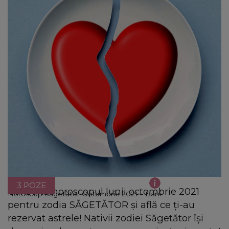
3 POZE
Consultă horoscopul lunii octombrie 2021
Horoscop Săgetător Octombrie 2021 – Bani
pentru zodia SĂGETĂTOR şi află ce ţi-au
rezervat astrele! Nativii zodiei Săgetător îşi