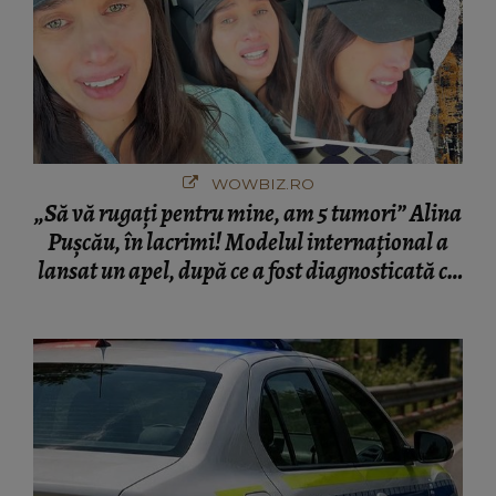
WOWBIZ.RO
„Să vă rugați pentru mine, am 5 tumori” Alina
Pușcău, în lacrimi! Modelul internațional a
lansat un apel, după ce a fost diagnosticată cu
o boală gravă