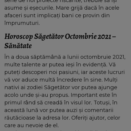
serie de noi proiecte riscante, trebuie să îşi
asume şi eşecurile. Mare grijă dacă în acele
afaceri sunt implicaţi bani ce provin din
împrumuturi.
Horoscop Săgetător Octombrie 2021 –
Sănătate
În a doua săptămână a lunii octombruie 2021,
multe talente ar putea ieși în evidenţă. Vă
puteţi descoperi noi pasiuni, iar aceste lucruri
vă vor aduce multă încredere în sine. Mulţi
nativi ai zodiei Săgetător vor putea ajunge
acolo unde şi-au propus. Important este în
primul rând să creadă în visul lor. Totuşi, în
această lună vor putea auzi şi comentarii
răutăcioase la adresa lor. Oferiţi ajutor, celor
care au nevoie de el.