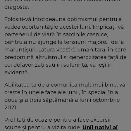
dragoste.
Folosiți-vă întotdeauna optimismul pentru a
vedea oportunitățile acestei luni. Implicaţi-vă
partenerul de viaţă în sarcinile casnice,
pentru a nu ajunge la tensiuni majore... de la
mărunţişuri. Latura voastră umanitară, în care
predomină altruismul și generozitatea față de
cei defavorizați sau în suferinţă, va ieşi în
evidență.
Abilitatea ta de a comunica mult mai bine, va
crește în unele faze ale lunii, în special în a
doua și a treia săptămână a lunii octombrie
2021.
Profitați de ocazie pentru a face excursii
scurte și pentru a vizita rude.
Unii nativi ai