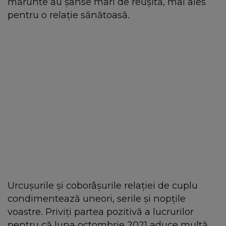
mărunte au şanse mari de reuşită, mai ales
pentru o relaţie sănătoasă.
Urcușurile și coborâșurile relaţiei de cuplu
condimentează uneori, serile şi nopţile
voastre. Priviţi partea pozitivă a lucrurilor
pentru că luna octombrie 2021 aduce multă