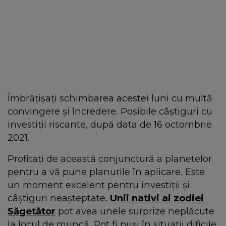
Îmbrățișați schimbarea acestei luni cu multă
convingere și încredere. Posibile câștiguri cu
investiții riscante, după data de 16 octombrie
2021.
Profitați de această conjunctură a planetelor
pentru a vă pune planurile în aplicare. Este
un moment excelent pentru investiții și
câștiguri neașteptate.
Unii nativi ai zodiei
Săgetător
pot avea unele surprize neplăcute
la locul de muncă. Pot fi puşi în situaţii dificile