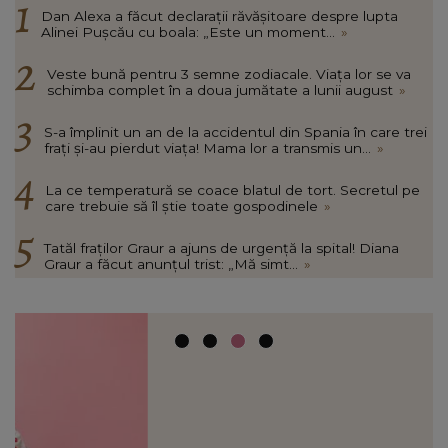
Dan Alexa a făcut declarații răvășitoare despre lupta
Alinei Pușcău cu boala: „Este un moment...
»
Veste bună pentru 3 semne zodiacale. Viața lor se va
schimba complet în a doua jumătate a lunii august
»
S-a împlinit un an de la accidentul din Spania în care trei
frați și-au pierdut viața! Mama lor a transmis un...
»
La ce temperatură se coace blatul de tort. Secretul pe
care trebuie să îl știe toate gospodinele
»
Tatăl fraților Graur a ajuns de urgență la spital! Diana
Graur a făcut anunțul trist: „Mă simt...
»