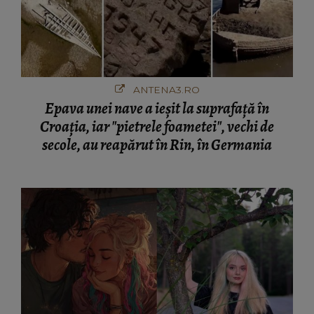
ANTENA3.RO
Epava unei nave a ieșit la suprafață în
Croația, iar "pietrele foametei", vechi de
secole, au reapărut în Rin, în Germania