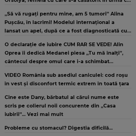
Orsolya, femeia cu care s-a căsătorit în urmă cu
doi ani
„Să vă rugați pentru mine, am 5 tumori” Alina
Pușcău, în lacrimi! Modelul internațional a
lansat un apel, după ce a fost diagnosticată cu
o boală gravă
O declarație de iubire CUM RAR SE VEDE! Alin
Oprea îi dedică Medanei piesa „Tu mă înalți”,
cântecul despre omul care i-a schimbat
DESTINUL și i-a redat LUMINA DIN SUFLET: "M-ai
VIDEO România sub asediul caniculei: cod roșu
iubit cu bunătate și răbdare, până când omul
în vest și disconfort termic extrem în toată țara
din mine și-a regăsit pacea"
Cine este Dany, bărbatul al cărui nume este
scris pe colierul noii concurente din „Casa
iubirii”... Vezi mai mult
Probleme cu stomacul? Digestia dificilă...