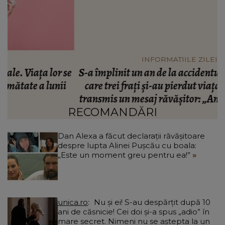
INFORMATIILE ZILEI
se
S-a împlinit un an de la accidentul din Spania în
L
care trei frați și-au pierdut viața! Mama lor a
transmis un mesaj răvășitor: „Am comori în cer,
dar mă doare.”
RECOMANDĂRI
Dan Alexa a făcut declarații răvășitoare
despre lupta Alinei Pușcău cu boala:
„Este un moment greu pentru ea!”
unica.ro
Nu și ei! S-au despărțit după 10
ani de căsnicie! Cei doi și-a spus „adio” în
mare secret. Nimeni nu se aștepta la un