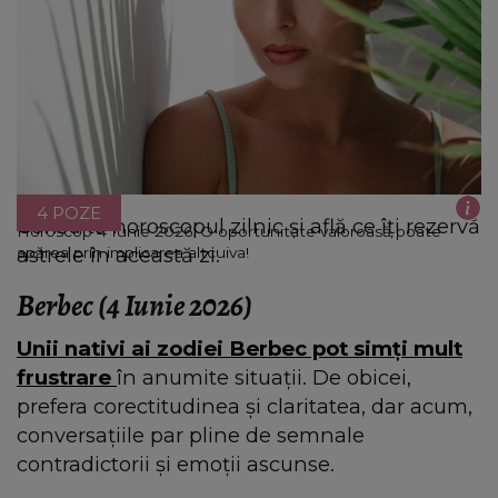
4 POZE
Consultă horoscopul zilnic și află ce îți rezervă
Horoscop 4 Iunie 2026: O oportunitate valoroasă poate
astrele în această zi.
apărea prin implicarea altcuiva!
Berbec (4 Iunie 2026)
Unii nativi ai zodiei Berbec pot simți mult
frustrare
în anumite situații. De obicei,
prefera corectitudinea și claritatea, dar acum,
conversațiile par pline de semnale
contradictorii și emoții ascunse.