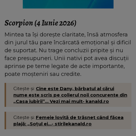
Scorpion (4 Iunie 2026)
Mintea ta își dorește claritate, însă atmosfera
din jurul tău pare încărcată emoțional și dificil
de suportat. Nu trage concluzii pripite și nu
face presupuneri. Unii nativi pot avea discuții
aprinse pe teme legate de acte importante,
poate moșteniri sau credite.
Citește și:
Cine este Dany, bărbatul al cărui
nume este scris pe colierul noii concurente din
„Casa iubirii”... Vezi mai mult- kanald.ro
Citește și:
Femeie lovită de trăsnet când făcea
plajă: „Soțul ei...- stirilekanald.ro