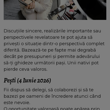
Discuțiile sincere, realizările importante sau
perspectivele revelatoare te pot ajuta să
privești o situație dintr-o perspectivă complet
diferită. Bazează-te pe fapte mai degrabă
decât pe presupuneri și permite adevărului
să-ți ghideze următorii pași. Unii nativi pot
pierde ceva valoros.
Pești (4 Iunie 2026)
Fii dispus să delegi, să colaborezi și să te
bazezi pe oameni de încredere atunci când
este nevoie.
O oportunitate valoroasă poate apărea prin