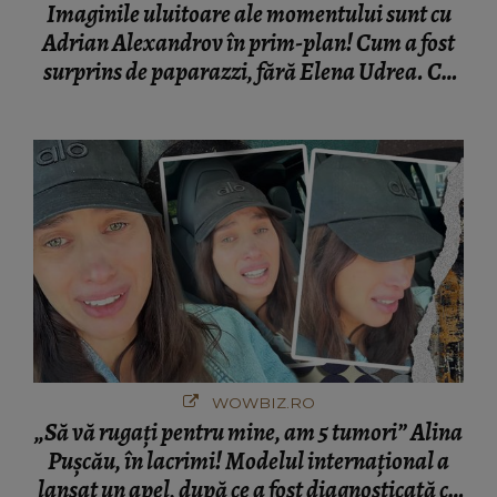
Imaginile uluitoare ale momentului sunt cu
Adrian Alexandrov în prim-plan! Cum a fost
surprins de paparazzi, fără Elena Udrea. Cu
cine s-a întâlnit partenerul fostei politiciene în
București! Gestul lui...
WOWBIZ.RO
„Să vă rugați pentru mine, am 5 tumori” Alina
Pușcău, în lacrimi! Modelul internațional a
lansat un apel, după ce a fost diagnosticată cu