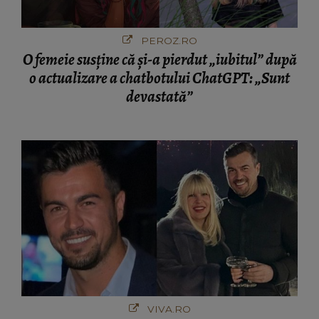
PEROZ.RO
O femeie susține că și-a pierdut „iubitul” după
o actualizare a chatbotului ChatGPT: „Sunt
devastată”
VIVA.RO