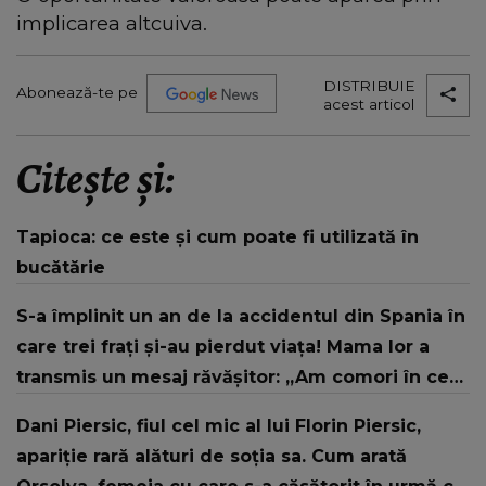
implicarea altcuiva.
DISTRIBUIE
Abonează-te pe
acest articol
Citește și:
Tapioca: ce este și cum poate fi utilizată în
bucătărie
S-a împlinit un an de la accidentul din Spania în
care trei frați și-au pierdut viața! Mama lor a
transmis un mesaj răvășitor: „Am comori în cer,
dar mă doare.”
Dani Piersic, fiul cel mic al lui Florin Piersic,
apariție rară alături de soția sa. Cum arată