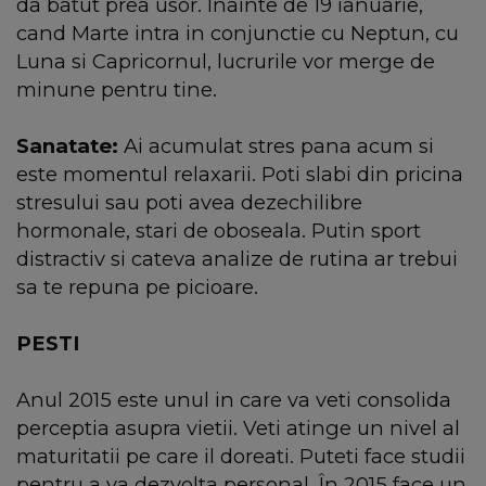
da batut prea usor. Înainte de 19 ianuarie,
cand Marte intra in conjunctie cu Neptun, cu
Luna si Capricornul, lucrurile vor merge de
minune pentru tine.
Sanatate:
Ai acumulat stres pana acum si
este momentul relaxarii. Poti slabi din pricina
stresului sau poti avea dezechilibre
hormonale, stari de oboseala. Putin sport
distractiv si cateva analize de rutina ar trebui
sa te repuna pe picioare.
PESTI
Anul 2015 este unul in care va veti consolida
perceptia asupra vietii. Veti atinge un nivel al
maturitatii pe care il doreati. Puteti face studii
pentru a va dezvolta personal. În 2015 face un