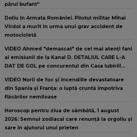
părul bufant”
Doliu în Armata României. Pilotul militar Mihai
Vîrdol a murit în urma unui grav accident de
motocicletă
VIDEO Ahmed "demascat" de cei mai atenți fani
ai emisiunii de la Kanal D. DETALIUL CARE L-A
DAT DE GOL pe concurentul din Casa Iubirii!
Cum va reacționat când va vedea ACESTE
VIDEO Norii de foc și incendiile devastatoare
IMAGINI cu el: "Doamne! "Măcar dacă ar..."
din Spania și Franța: o luptă cruntă împotriva
flăcărilor nemiloase
Horoscop pentru ziua de sâmbătă, 1 august
2026: Semnul zodiacal care renunță la orgoliu și
sare în ajutorul unui prieten