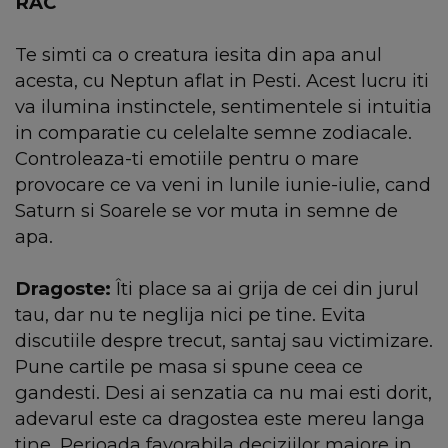
RAC
Te simti ca o creatura iesita din apa anul
acesta, cu Neptun aflat in Pesti. Acest lucru iti
va ilumina instinctele, sentimentele si intuitia
in comparatie cu celelalte semne zodiacale.
Controleaza-ti emotiile pentru o mare
provocare ce va veni in lunile iunie-iulie, cand
Saturn si Soarele se vor muta in semne de
apa.
Dragoste:
Îti place sa ai grija de cei din jurul
tau, dar nu te neglija nici pe tine. Evita
discutiile despre trecut, santaj sau victimizare.
Pune cartile pe masa si spune ceea ce
gandesti. Desi ai senzatia ca nu mai esti dorit,
adevarul este ca dragostea este mereu langa
tine. Perioada favorabila deciziilor majore in