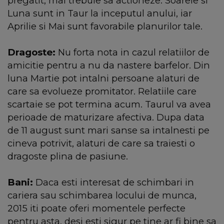
pregatit, mai trebuie sa actioneze. Soarele si
Luna sunt in Taur la inceputul anului, iar
Aprilie si Mai sunt favorabile planurilor tale.
Dragoste:
Nu forta nota in cazul relatiilor de
amicitie pentru a nu da nastere barfelor. Din
luna Martie pot intalni persoane alaturi de
care sa evolueze promitator. Relatiile care
scartaie se pot termina acum. Taurul va avea
perioade de maturizare afectiva. Dupa data
de 11 august sunt mari sanse sa intalnesti pe
cineva potrivit, alaturi de care sa traiesti o
dragoste plina de pasiune.
Bani:
Daca esti interesat de schimbari in
cariera sau schimbarea locului de munca,
2015 iti poate oferi momentele perfecte
pentru asta. desi esti sigur pe tine ar fi bine sa