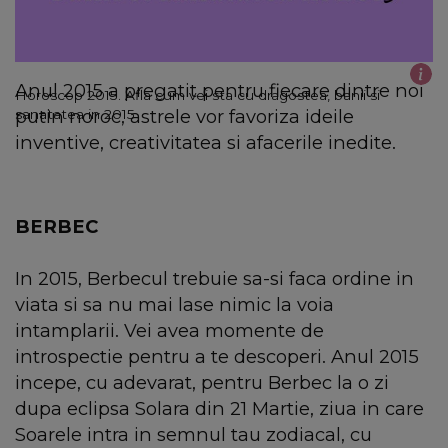
Anul 2015 a pregatit pentru fiecare dintre noi
Horoscop 2015. Afla cum vei sta cu dragostea, banii si
putin noroc, astrele vor favoriza ideile
sanatatea in 2015
inventive, creativitatea si afacerile inedite.
BERBEC
In 2015, Berbecul trebuie sa-si faca ordine in
viata si sa nu mai lase nimic la voia
intamplarii. Vei avea momente de
introspectie pentru a te descoperi. Anul 2015
incepe, cu adevarat, pentru Berbec la o zi
dupa eclipsa Solara din 21 Martie, ziua in care
Soarele intra in semnul tau zodiacal, cu