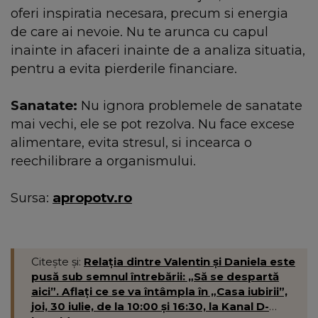
oferi inspiratia necesara, precum si energia
de care ai nevoie. Nu te arunca cu capul
inainte in afaceri inainte de a analiza situatia,
pentru a evita pierderile financiare.
Sanatate:
Nu ignora problemele de sanatate
mai vechi, ele se pot rezolva. Nu face excese
alimentare, evita stresul, si incearca o
reechilibrare a organismului.
Sursa:
apropotv.ro
Citește și:
Relația dintre Valentin și Daniela este
pusă sub semnul întrebării: „Să se despartă
aici”. Aflați ce se va întâmpla în „Casa iubirii”,
joi, 30 iulie, de la 10:00 și 16:30, la Kanal D-