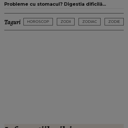
Probleme cu stomacul? Digestia dificilă...
Taguri
HOROSCOP
ZODII
ZODIAC
ZODIE