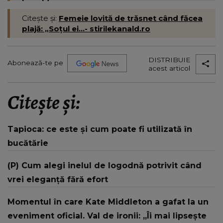
kanald.ro
Citește și:
Femeie lovită de trăsnet când făcea
plajă: „Soțul ei...- stirilekanald.ro
DISTRIBUIE
Abonează-te pe
acest articol
Citește și:
Tapioca: ce este și cum poate fi utilizată în
bucătărie
(P) Cum alegi inelul de logodnă potrivit când
vrei eleganță fără efort
Momentul în care Kate Middleton a gafat la un
eveniment oficial. Val de ironii: „Îi mai lipsește