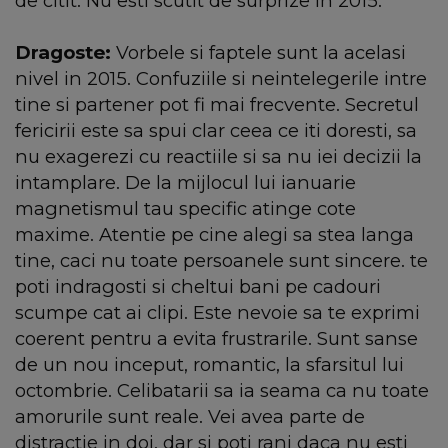
de citit. Nu esti scutit de surprize in 2015.
Dragoste:
Vorbele si faptele sunt la acelasi
nivel in 2015. Confuziile si neintelegerile intre
tine si partener pot fi mai frecvente. Secretul
fericirii este sa spui clar ceea ce iti doresti, sa
nu exagerezi cu reactiile si sa nu iei decizii la
intamplare. De la mijlocul lui ianuarie
magnetismul tau specific atinge cote
maxime. Atentie pe cine alegi sa stea langa
tine, caci nu toate persoanele sunt sincere. te
poti indragosti si cheltui bani pe cadouri
scumpe cat ai clipi. Este nevoie sa te exprimi
coerent pentru a evita frustrarile. Sunt sanse
de un nou inceput, romantic, la sfarsitul lui
octombrie. Celibatarii sa ia seama ca nu toate
amorurile sunt reale. Vei avea parte de
distractie in doi, dar si poti rani daca nu esti