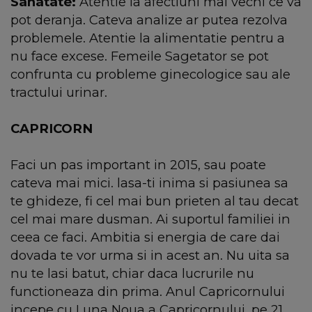
Sanatate:
Atentie la afectiuni mai vechi ce va
pot deranja. Cateva analize ar putea rezolva
problemele. Atentie la alimentatie pentru a
nu face excese. Femeile Sagetator se pot
confrunta cu probleme ginecologice sau ale
tractului urinar.
CAPRICORN
Faci un pas important in 2015, sau poate
cateva mai mici. lasa-ti inima si pasiunea sa
te ghideze, fi cel mai bun prieten al tau decat
cel mai mare dusman. Ai suportul familiei in
ceea ce faci. Ambitia si energia de care dai
dovada te vor urma si in acest an. Nu uita sa
nu te lasi batut, chiar daca lucrurile nu
functioneaza din prima. Anul Capricornului
incepe cu Luna Noua a Capricornului, pe 21