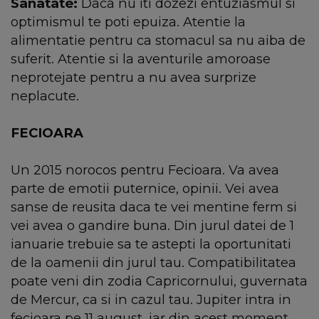
Sanatate:
Daca nu iti dozezi entuziasmul si
optimismul te poti epuiza. Atentie la
alimentatie pentru ca stomacul sa nu aiba de
suferit. Atentie si la aventurile amoroase
neprotejate pentru a nu avea surprize
neplacute.
FECIOARA
Un 2015 norocos pentru Fecioara. Va avea
parte de emotii puternice, opinii. Vei avea
sanse de reusita daca te vei mentine ferm si
vei avea o gandire buna. Din jurul datei de 1
ianuarie trebuie sa te astepti la oportunitati
de la oamenii din jurul tau. Compatibilitatea
poate veni din zodia Capricornului, guvernata
de Mercur, ca si in cazul tau. Jupiter intra in
fecioara pe 11 august, iar din acest moment