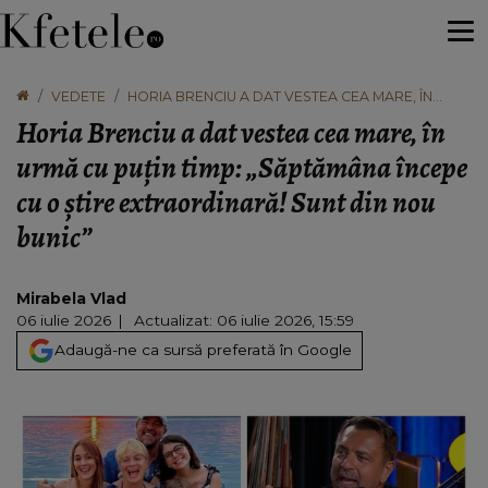
VEDETE
HORIA BRENCIU A DAT VESTEA CEA MARE, ÎN
URMĂ CU PUȚIN TIMP: „SĂPTĂMÂNA ÎNCEPE CU O
Horia Brenciu a dat vestea cea mare, în
ȘTIRE EXTRAORDINARĂ! SUNT DIN NOU BUNIC”
urmă cu puțin timp: „Săptămâna începe
cu o știre extraordinară! Sunt din nou
bunic”
Mirabela Vlad
06 iulie 2026
Actualizat: 06 iulie 2026, 15:59
Adaugă-ne ca sursă preferată în Google