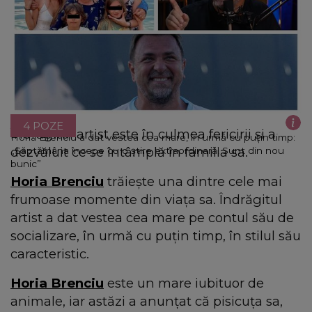
4 POZE
Îndrăgitul artist este în culmea fericirii și a
Horia Brenciu a dat vestea cea mare, în urmă cu puțin timp:
dezvăluit ce se întâmplă în familia sa.
„Săptămâna începe cu o știre extraordinară! Sunt din nou
bunic”
Horia Brenciu
trăiește una dintre cele mai
frumoase momente din viața sa. Îndrăgitul
artist a dat vestea cea mare pe contul său de
socializare, în urmă cu puțin timp, în stilul său
caracteristic.
Horia Brenciu
este un mare iubituor de
animale, iar astăzi a anunțat că pisicuța sa,