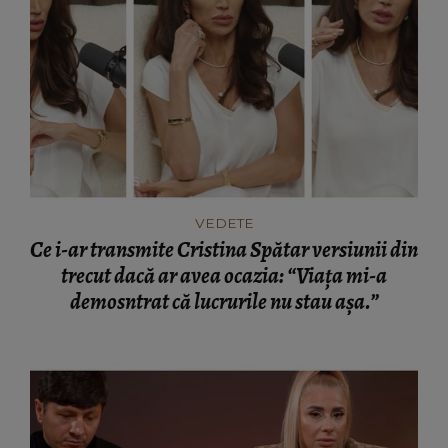
VEDETE
Ce i-ar transmite Cristina Spătar versiunii din
trecut dacă ar avea ocazia: “Viața mi-a
demosntrat că lucrurile nu stau așa.”