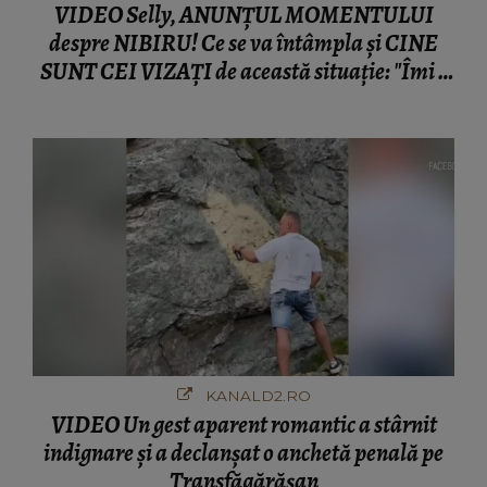
VIDEO Selly, ANUNȚUL MOMENTULUI
despre NIBIRU! Ce se va întâmpla și CINE
SUNT CEI VIZAȚI de această situație: "Îmi e
ciudă că..."
KANALD2.RO
VIDEO Un gest aparent romantic a stârnit
indignare și a declanșat o anchetă penală pe
Transfăgărășan