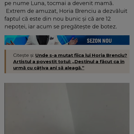
pe nume Luna, tocmai a devenit mamă.
Extrem de amuzat, Horia Brenciu a dezvăluit
faptul că este din nou bunic și că are 12
nepoței, iar acum se pregătește de botez.
Citește și:
Unde s-a mutat fiica lui Horia Brenciu?
Artistul a povestit totul: „Destinul a făcut ca în
urmă cu câțiva ani să aleagă.”