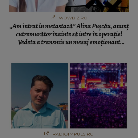
WOWBIZ.RO
„Am intrat în metastază” Alina Pușcău, anunț
cutremurător înainte să intre în operație!
Vedeta a transmis un mesaj emoționant
fanilor
RADIOIMPULS.RO