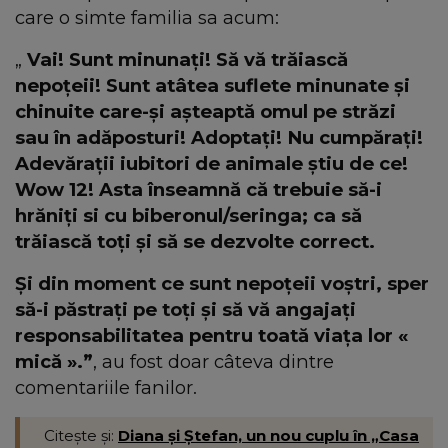
care o simte familia sa acum:
„
Vai! Sunt minunați! Să vă trăiască
nepoțeii! Sunt atâtea suflete minunate și
chinuite care-și așteaptă omul pe străzi
sau în adăposturi! Adoptați! Nu cumpărați!
Adevărații iubitori de animale știu de ce!
Wow 12! Asta înseamnă că trebuie să-i
hrăniți si cu biberonul/seringa; ca să
trăiască toți și să se dezvolte correct.
Și din moment ce sunt nepoțeii voștri, sper
să-i păstrați pe toți și să vă angajați
responsabilitatea pentru toată viața lor «
mică ».”
, au fost doar câteva dintre
comentariile fanilor.
Citește și:
Diana și Ștefan, un nou cuplu în „Casa