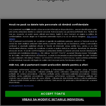
PENTRU TINE
Nouă ne pasă ca datele tale personale să rămână confidențiale
Noi și partenerii noștri
589
stocăm și/sau accesăm informații pe dispozitivul dvs., precum identificatorii cookie
unici pentru prelucrarea datelor cu caracter personal. Puteți accepta sau gestiona preferințele dvs. făcând clic
mai jos, respectiv vă puteți opune utilizării unui interes legitim în orice moment pe pagina cu politica de
confidențialitate. Aceste alegeri vor fi raportate partenerilor noștri și nu vă vor afecta navigarea.
Mai multe
detalii
Noi si partenerii nostri (retelele de socializare si agentiile de publicitate partenere, precum si furnizorii nostri de
servicii de date analitice) prelucram date pentru a permite website-ului sa functioneze, pentru a personaliza
continutul si anunturile publicitare afisate in functie de interesele si/sau profilul dvs., pentru a va oferi
functionalitati aferente retelelor de socializare si pentru a analiza traficul pe website. Beneficiati de drepturile
prevazute de art. 15-22 din GDPR in legatura cu prelucrarea datelor cu caracter personal. Aceste drepturi pot fi
exercitate prin modalitatea indicata
aici
. Prin click pe “ACCEPT TOATE”, acceptati folosirea tuturor Tehnologiilor
de tip Cookie, care implica inclusiv acceptul dvs. cu privire la stocarea/accesarea informatiilor de catre Vendor-ii
cu care colaboram. Prin click pe “VREAU SA MODIFIC SETARILE INDIVIDUAL” puteti schimba preferintele
in mod individual, mai putin cele legate de cookie strict necesare pentru functionarea website-ului.
Atât noi, cât și partenerii noștri prelucrăm datele pentru a oferi:
Măsurarea performanței reclamelor. Dezvoltarea și îmbunătățirea serviciilor. Stocarea și/sau accesarea
informațiilor de pe un dispozitiv. Utilizarea profilurilor pentru selectarea conținutului personalizat. Crearea
profilurilor de conținut personalizat. Utilizarea profilurilor pentru selectarea publicității personalizate. Crearea
profilurilor pentru publicitate personalizată. Măsurarea performanței conținutului. Înțelegerea publicului prin
statistici sau combinații de date din surse diferite. Utilizarea de date limitate pentru a selecta publicitatea.
Utilizarea datelor limitate pentru a selecta conținutul. Date precise de geolocație și identificarea prin scanarea
dispozitivului.
Listă parteneri (furnizori)
ACCEPT TOATE
VREAU SA MODIFIC SETARILE INDIVIDUAL