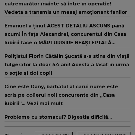
cutremurător înainte să intre în operație!
Vedeta a transmis un mesaj emoționant fanilor
Emanuel a ținut ACEST DETALIU ASCUNS până
acum! În fața Alexandrei, concurentul din Casa
Iubirii face o MĂRTURISIRE NEAȘTEPTATĂ
despre mama sa: "I-am spus și ei în față, eu nu
Polițistul Florin Cătălin Șucată s-a stins din viață
te iubesc pentru că..."
fulgerător la doar 44 ani! Acesta a lăsat în urmă
o soție și doi copii
Cine este Dany, bărbatul al cărui nume este
scris pe colierul noii concurente din „Casa
iubirii”... Vezi mai mult
Probleme cu stomacul? Digestia dificilă...