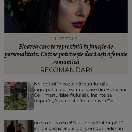
VEDETE
Care este trucul Mariei Dragomiroiu pentru un
emeie
păr atât de lung. Artista a dezvăluit ce anume a
ajutat-o când avea probleme cu el: “Am învățat
din bătrâni.”
RECOMANDĂRI
Noi detalii în cazul bărbatului găsit
îngropat în curtea unei case din Botoșani.
Ce îi mărturisise fiului său înainte să
dispară: „Așa a fost găsit cadavrul!”
unica.ro
Nu și ei! S-au despărțit după 10
ani de căsnicie! Cei doi și-a spus „adio” în