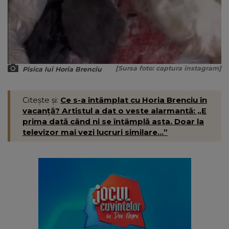
[Sursa foto: captura instagram]
Pisica lui Horia Brenciu
Citește și:
Ce s-a întâmplat cu Horia Brenciu în
vacanță? Artistul a dat o veste alarmantă: „E
prima dată când ni se întâmplă asta. Doar la
televizor mai vezi lucruri similare...”