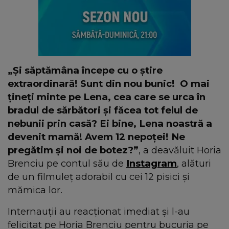
„Și săptămâna începe cu o știre
extraordinară! Sunt din nou bunic! O mai
țineți minte pe Lena, cea care se urca în
bradul de sărbători și făcea tot felul de
nebunii prin casă? Ei bine, Lena noastră a
devenit mamă! Avem 12 nepoței! Ne
pregătim și noi de botez?”
, a deavăluit Horia
Brenciu pe contul său de
Instagram
, alături
de un filmuleț adorabil cu cei 12 pisici și
mămica lor.
Internauții au reacționat imediat și l-au
felicitat pe Horia Brenciu pentru bucuria pe