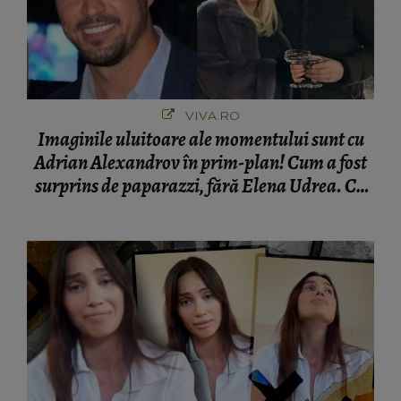
VIVA.RO
Imaginile uluitoare ale momentului sunt cu
Adrian Alexandrov în prim-plan! Cum a fost
surprins de paparazzi, fără Elena Udrea. Cu
cine s-a întâlnit partenerul fostei politiciene în
București! Gestul lui...