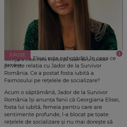
3 POZE
Georgiana Elisei este nehotărâtă în ceea ce
Georgiana Elisei îl ține în priză pe Jador de la Survivor
privește relația cu Jador de la Survivor
România
România. Ce a postat fosta iubită a
Faimosului pe rețelele de socializare?
Acum o săptămână, Jador de la Survivor
România își anunța fanii că Georgiana Elisei,
fosta lui iubită, femeia pentru care are
sentimente profunde, l-a blocat pe toate
rețelele de socializare și nu mai dorește să