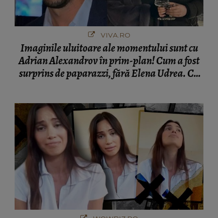
VIVA.RO
Imaginile uluitoare ale momentului sunt cu
Adrian Alexandrov în prim-plan! Cum a fost
surprins de paparazzi, fără Elena Udrea. Cu
cine s-a întâlnit partenerul fostei politiciene în
București! Gestul lui...