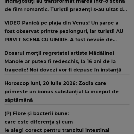
îndrăgostiți au transformat marea într-o scenă
de film romantic. Turiștii prezenți s-au uitat de
două ori
VIDEO Panică pe plaja din Venus! Un şarpe a
fost observat printre şezlonguri, iar turiştii AU
PRIVIT SCENA CU UIMIRE. A fost nevoie de
intervenția jandarmilor: "În urma unui..."
Dosarul morții regretatei artiste Mădălinei
Manole ar putea fi redeschis, la 16 ani de la
tragedie! Noi dovezi vor fi depuse în instanță
Horoscop luni, 20 iulie 2026: Zodia care
primește un bonus substanțial la început de
săptămână
(P) Fibre și bacterii bune:
care este diferența și cum
le alegi corect pentru tranzitul intestinal