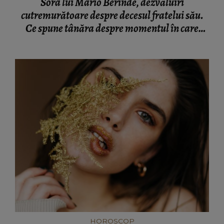
Sora lui Mario Berinde, dezvăluiri
cutremurătoare despre decesul fratelui său.
Ce spune tânăra despre momentul în care
adolescentul și-a pierdut viața: “Nu a fost față
în față.”
HOROSCOP