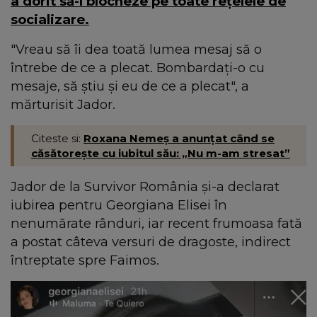
a dorit să-l blocheze pe toate rețelele de
socializare.
"Vreau să îi dea toată lumea mesaj să o
întrebe de ce a plecat. Bombardați-o cu
mesaje, să știu și eu de ce a plecat", a
mărturisit Jador.
Citeste si:
Roxana Nemeș a anunțat când se
căsătorește cu iubitul său: „Nu m-am stresat”
Jador de la Survivor România și-a declarat
iubirea pentru Georgiana Elisei în
nenumărate rânduri, iar recent frumoasa fată
a postat câteva versuri de dragoste, indirect
întreptate spre Faimos.