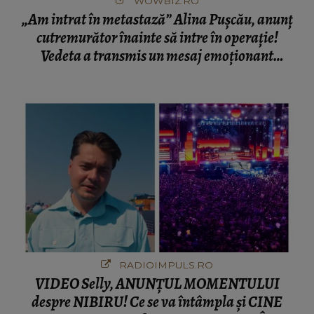
WOWBIZ.RO
„Am intrat în metastază” Alina Pușcău, anunț
cutremurător înainte să intre în operație!
Vedeta a transmis un mesaj emoționant
fanilor
RADIOIMPULS.RO
VIDEO Selly, ANUNȚUL MOMENTULUI
despre NIBIRU! Ce se va întâmpla și CINE