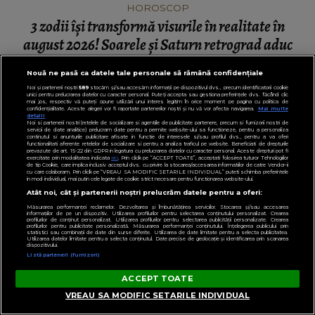
HOROSCOP
3 zodii își transformă visurile în realitate în
august 2026! Soarele și Saturn retrograd aduc
schimbări importante
Nouă ne pasă ca datele tale personale să rămână confidențiale
Noi și partenerii noștri
589
stocăm și/sau accesăm informații pe dispozitivul dvs., precum identificatorii cookie
unici pentru prelucrarea datelor cu caracter personal. Puteți accepta sau gestiona preferințele dvs. făcând clic
mai jos, respectiv vă puteți opune utilizării unui interes legitim în orice moment pe pagina cu politica de
confidențialitate. Aceste alegeri vor fi raportate partenerilor noștri și nu vă vor afecta navigarea.
Mai multe
detalii
Noi si partenerii nostri (retelele de socializare si agentiile de publicitate partenere, precum si furnizorii nostri de
servicii de date analitice) prelucram date pentru a permite website-ului sa functioneze, pentru a personaliza
continutul si anunturile publicitare afisate in functie de interesele si/sau profilul dvs., pentru a va oferi
functionalitati aferente retelelor de socializare si pentru a analiza traficul pe website. Beneficiati de drepturile
prevazute de art. 15-22 din GDPR in legatura cu prelucrarea datelor cu caracter personal. Aceste drepturi pot fi
exercitate prin modalitatea indicata
aici
. Prin click pe “ACCEPT TOATE”, acceptati folosirea tuturor Tehnologiilor
de tip Cookie, care implica inclusiv acceptul dvs. cu privire la stocarea/accesarea informatiilor de catre Vendor-ii
cu care colaboram. Prin click pe “VREAU SA MODIFIC SETARILE INDIVIDUAL” puteti schimba preferintele
in mod individual, mai putin cele legate de cookie strict necesare pentru functionarea website-ului.
Atât noi, cât și partenerii noștri prelucrăm datele pentru a oferi:
Măsurarea performanței reclamelor. Dezvoltarea și îmbunătățirea serviciilor. Stocarea și/sau accesarea
informațiilor de pe un dispozitiv. Utilizarea profilurilor pentru selectarea conținutului personalizat. Crearea
profilurilor de conținut personalizat. Utilizarea profilurilor pentru selectarea publicității personalizate. Crearea
profilurilor pentru publicitate personalizată. Măsurarea performanței conținutului. Înțelegerea publicului prin
statistici sau combinații de date din surse diferite. Utilizarea de date limitate pentru a selecta publicitatea.
Utilizarea datelor limitate pentru a selecta conținutul. Date precise de geolocație și identificarea prin scanarea
dispozitivului.
Listă parteneri (furnizori)
ACCEPT TOATE
VREAU SA MODIFIC SETARILE INDIVIDUAL