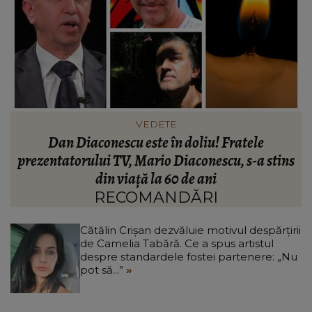
INFORMATIILE ZILEI
Noi detalii în cazul bărbatului găsit îngropat în
s
curtea unei case din Botoșani. Ce îi mărturisise
p
fiului său înainte să dispară: „Așa a fost găsit
cadavrul!”
RECOMANDĂRI
Cătălin Crișan dezvăluie motivul despărțirii
de Camelia Tabără. Ce a spus artistul
despre standardele fostei partenere: „Nu
pot să...”