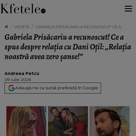
VEDETE
GABRIELA PRISĂCARIU A RECUNOSCUT! CE A
SPUS DESPRE RELAȚIA CU DANI OȚIL: „RELAȚIA
Gabriela Prisăcariu a recunoscut! Ce a
NOASTRĂ AVEA ZERO ȘANSE!”
spus despre relația cu Dani Oțil: „Relația
noastră avea zero șanse!”
Andreea Petcu
09 iulie 2026
Adaugă-ne ca sursă preferată în Google