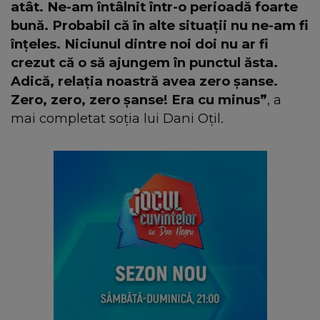
atât. Ne-am întâlnit într-o perioadă foarte
bună. Probabil că în alte situații nu ne-am fi
înțeles. Niciunul dintre noi doi nu ar fi
crezut că o să ajungem în punctul ăsta.
Adică, relația noastră avea zero șanse.
Zero, zero, zero șanse! Era cu minus”
, a
mai completat soția lui Dani Oțil.