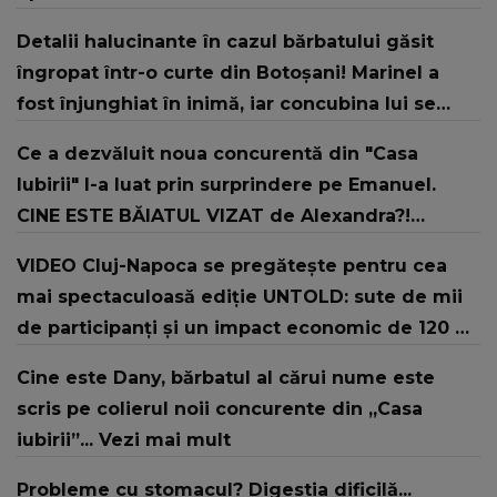
Detalii halucinante în cazul bărbatului găsit
îngropat într-o curte din Botoșani! Marinel a
fost înjunghiat în inimă, iar concubina lui se
numără printre suspecți
Ce a dezvăluit noua concurentă din "Casa
Iubirii" l-a luat prin surprindere pe Emanuel.
CINE ESTE BĂIATUL VIZAT de Alexandra?!
Aflându-se în fața faptului împlinit, A
VIDEO Cluj-Napoca se pregătește pentru cea
RECUNOSCUT IMEDIAT: "Am avut..."
mai spectaculoasă ediție UNTOLD: sute de mii
de participanți și un impact economic de 120 de
milioane de euro
Cine este Dany, bărbatul al cărui nume este
scris pe colierul noii concurente din „Casa
iubirii”... Vezi mai mult
Probleme cu stomacul? Digestia dificilă...