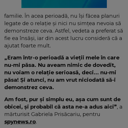
familie. În acea perioadă, nu își făcea planuri
legate de o relație și nici nu simțea nevoia să
demonstreze ceva. Astfel, vedeta a preferat să
fie ea însăși, iar din acest lucru consideră că a
ajutat foarte mult.
„Eram într-o perioadă a vieții mele în care
nu-mi păsa. Nu aveam nimic de dovedit,
nu voiam o relație serioasă, deci... nu-mi
păsa! Și atunci, nu am vrut niciodată să-i
demonstrez ceva.
Am fost, pur și simplu eu, așa cum sunt de
obicei, și probabil că asta ne-a adus aici”
, a
mărturisit Gabriela Prisăcariu, pentru
spynews.ro
.