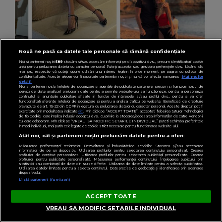
Nouă ne pasă ca datele tale personale să rămână confidențiale
VEDETE
Noi și partenerii noștri
589
stocăm și/sau accesăm informații pe dispozitivul dvs., precum identificatorii cookie
unici pentru prelucrarea datelor cu caracter personal. Puteți accepta sau gestiona preferințele dvs. făcând clic
Cum a surprins-o Andrei Ciobanu pe Flavia
mai jos, respectiv vă puteți opune utilizării unui interes legitim în orice moment pe pagina cu politica de
confidențialitate. Aceste alegeri vor fi raportate partenerilor noștri și nu vă vor afecta navigarea.
Mai multe
Mihășan, de ziua de naștere: „Am mai înțeles
detalii
Noi si partenerii nostri (retelele de socializare si agentiile de publicitate partenere, precum si furnizorii nostri de
servicii de date analitice) prelucram date pentru a permite website-ului sa functioneze, pentru a personaliza
și că nu are sens.”
continutul si anunturile publicitare afisate in functie de interesele si/sau profilul dvs., pentru a va oferi
functionalitati aferente retelelor de socializare si pentru a analiza traficul pe website. Beneficiati de drepturile
prevazute de art. 15-22 din GDPR in legatura cu prelucrarea datelor cu caracter personal. Aceste drepturi pot fi
exercitate prin modalitatea indicata
aici
. Prin click pe “ACCEPT TOATE”, acceptati folosirea tuturor Tehnologiilor
de tip Cookie, care implica inclusiv acceptul dvs. cu privire la stocarea/accesarea informatiilor de catre Vendor-ii
cu care colaboram. Prin click pe “VREAU SA MODIFIC SETARILE INDIVIDUAL” puteti schimba preferintele
in mod individual, mai putin cele legate de cookie strict necesare pentru functionarea website-ului.
Atât noi, cât și partenerii noștri prelucrăm datele pentru a oferi:
Măsurarea performanței reclamelor. Dezvoltarea și îmbunătățirea serviciilor. Stocarea și/sau accesarea
informațiilor de pe un dispozitiv. Utilizarea profilurilor pentru selectarea conținutului personalizat. Crearea
profilurilor de conținut personalizat. Utilizarea profilurilor pentru selectarea publicității personalizate. Crearea
profilurilor pentru publicitate personalizată. Măsurarea performanței conținutului. Înțelegerea publicului prin
statistici sau combinații de date din surse diferite. Utilizarea de date limitate pentru a selecta publicitatea.
Utilizarea datelor limitate pentru a selecta conținutul. Date precise de geolocație și identificarea prin scanarea
dispozitivului.
Listă parteneri (furnizori)
ACCEPT TOATE
VREAU SA MODIFIC SETARILE INDIVIDUAL