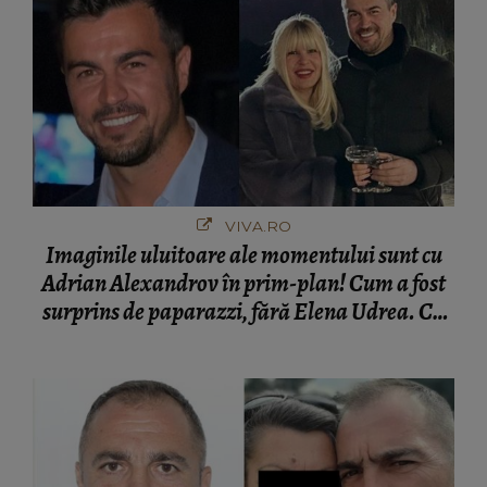
VIVA.RO
Imaginile uluitoare ale momentului sunt cu
Adrian Alexandrov în prim-plan! Cum a fost
surprins de paparazzi, fără Elena Udrea. Cu
cine s-a întâlnit partenerul fostei politiciene în
București! Gestul lui...