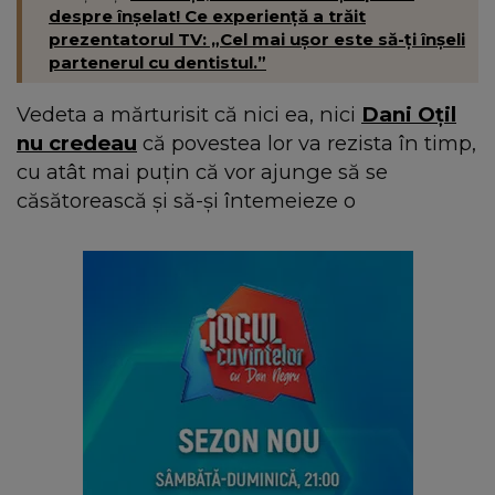
despre înșelat! Ce experiență a trăit
prezentatorul TV: „Cel mai ușor este să-ți înșeli
partenerul cu dentistul.”
Vedeta a mărturisit că nici ea, nici
Dani Oțil
nu credeau
că povestea lor va rezista în timp,
cu atât mai puțin că vor ajunge să se
căsătorească și să-și întemeieze o