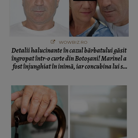
WOWBIZ.RO
Detalii halucinante în cazul bărbatului găsit
îngropat într-o curte din Botoșani! Marinel a
fost înjunghiat în inimă, iar concubina lui se
numără printre suspecți