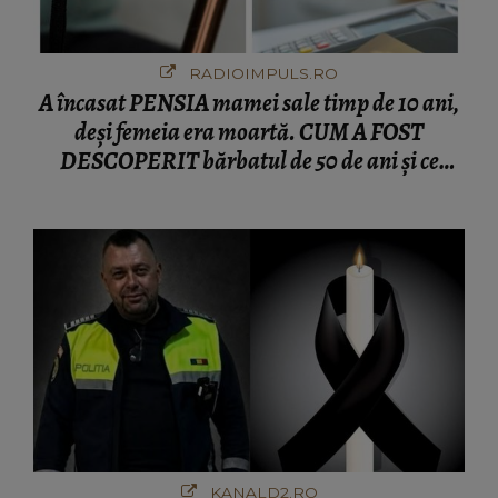
RADIOIMPULS.RO
A încasat PENSIA mamei sale timp de 10 ani,
deși femeia era moartă. CUM A FOST
DESCOPERIT bărbatul de 50 de ani și ce
afacere a deschis cu banii obținuți? SUMA E
COLOSALĂ
KANALD2.RO