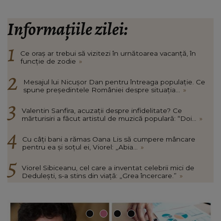
Informațiile zilei:
Ce oraș ar trebui să vizitezi în urnătoarea vacanță, în
funcție de zodie
»
Mesajul lui Nicușor Dan pentru întreaga populație. Ce
spune președintele României despre situația...
»
Valentin Sanfira, acuzații despre infidelitate? Ce
mărturisiri a făcut artistul de muzică populară: “Doi...
»
Cu câți bani a rămas Oana Lis să cumpere mâncare
pentru ea și soțul ei, Viorel: „Abia...
»
Viorel Sibiceanu, cel care a inventat celebrii mici de
Dedulești, s-a stins din viață: „Grea încercare.”
»