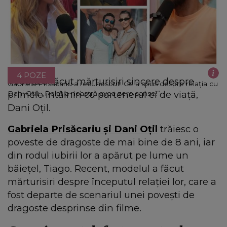
4 POZE
Vedeta a făcut mărturisiri sincere despre
Gabriela Prisăcariu a recunoscut! Ce a spus despre relația cu
primele întâlniri cu partenerul ei de viață,
Dani Oțil: „Relația noastră avea zero șanse!”
Dani Oțil.
Gabriela Prisăcariu și Dani Oțil
trăiesc o
poveste de dragoste de mai bine de 8 ani, iar
din rodul iubirii lor a apărut pe lume un
băiețel, Tiago. Recent, modelul a făcut
mărturisiri despre începutul relației lor, care a
fost departe de scenariul unei povești de
dragoste desprinse din filme.