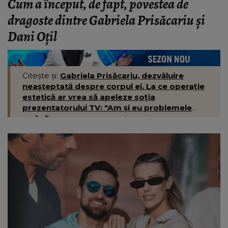
Cum a început, de fapt, povestea de
dragoste dintre Gabriela Prisăcariu și
Dani Oțil
Citește și:
Gabriela Prisăcariu, dezvăluire
neașteptată despre corpul ei. La ce operație
estetică ar vrea să apeleze soția
prezentatorului TV: "Am și eu problemele
mele.”