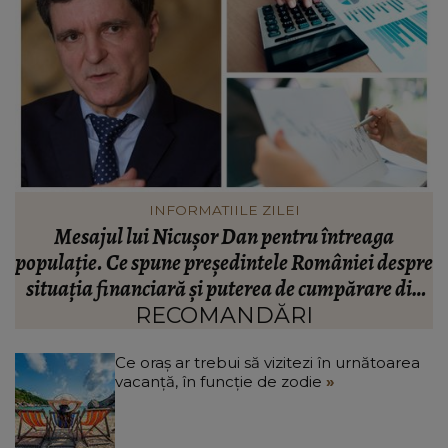
VEDETE
Valentin Sanfira, acuzații despre infidelitate? Ce
re
mărturisiri a făcut artistul de muzică populară:
m
n
“Doi ochi ce m-au înșelat.”
”
RECOMANDĂRI
Ce oraș ar trebui să vizitezi în urnătoarea
vacanță, în funcție de zodie