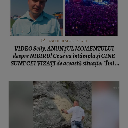
RADIOIMPULS.RO
VIDEO Selly, ANUNȚUL MOMENTULUI
despre NIBIRU! Ce se va întâmpla și CINE
SUNT CEI VIZAȚI de această situație: "Îmi e
ciudă că..."