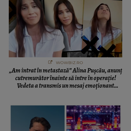
WOWBIZ.RO
„Am intrat în metastază” Alina Pușcău, anunț
cutremurător înainte să intre în operație!
Vedeta a transmis un mesaj emoționant
fanilor