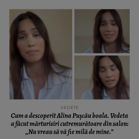
VEDETE
Cum a descoperit Alina Pușcău boala. Vedeta
a făcut mărturisiri cutremurătoare din salon:
„Nu vreau să vă fie milă de mine.”