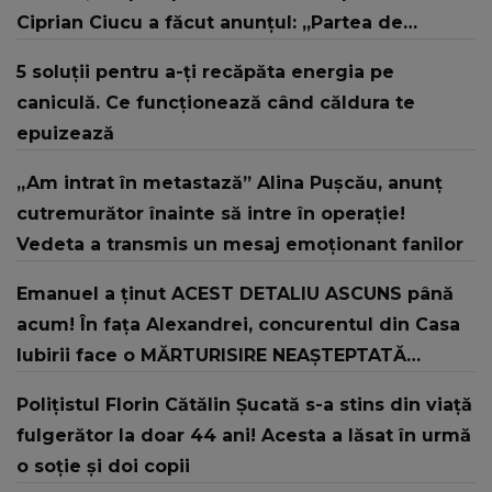
Ciprian Ciucu a făcut anunțul: „Partea de
deasupra zonei afectate va fi...”
5 soluții pentru a-ți recăpăta energia pe
caniculă. Ce funcționează când căldura te
epuizează
„Am intrat în metastază” Alina Pușcău, anunț
cutremurător înainte să intre în operație!
Vedeta a transmis un mesaj emoționant fanilor
Emanuel a ținut ACEST DETALIU ASCUNS până
acum! În fața Alexandrei, concurentul din Casa
Iubirii face o MĂRTURISIRE NEAȘTEPTATĂ
despre mama sa: "I-am spus și ei în față, eu nu
Polițistul Florin Cătălin Șucată s-a stins din viață
te iubesc pentru că..."
fulgerător la doar 44 ani! Acesta a lăsat în urmă
o soție și doi copii