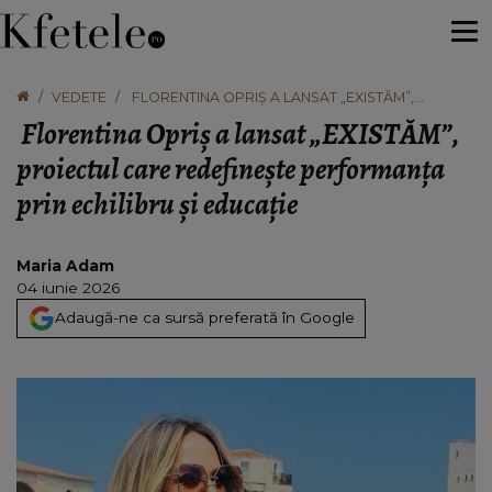
VEDETE
FLORENTINA OPRIȘ A LANSAT „EXISTĂM”,
PROIECTUL CARE REDEFINEȘTE PERFORMANȚA
Florentina Opriș a lansat „EXISTĂM”,
PRIN ECHILIBRU ȘI EDUCAȚIE
proiectul care redefinește performanța
prin echilibru și educație
Maria Adam
04 iunie 2026
Adaugă-ne ca sursă preferată în Google