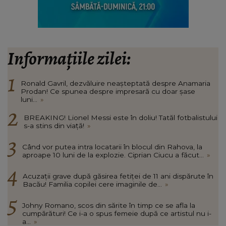
Informațiile zilei:
Ronald Gavril, dezvăluire neașteptată despre Anamaria
Prodan! Ce spunea despre impresară cu doar șase
luni...
»
BREAKING! Lionel Messi este în doliu! Tatăl fotbalistului
s-a stins din viață!
»
Când vor putea intra locatarii în blocul din Rahova, la
aproape 10 luni de la explozie. Ciprian Ciucu a făcut...
»
Acuzații grave după găsirea fetiței de 11 ani dispărute în
Bacău! Familia copilei cere imaginile de...
»
Johny Romano, scos din sărite în timp ce se afla la
cumpărături! Ce i-a o spus femeie după ce artistul nu i-
a...
»