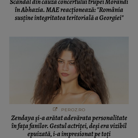
Scandal din cauza concertului trupei Morandi
în Abhazia. MAE reacționează: "România
susține integritatea teritorială a Georgiei"
PEROZ.RO
Zendaya și-a arătat adevărata personalitate
în fața fanilor. Gestul actriței, deși era vizibil
epuizată, i-a impresionat pe toți