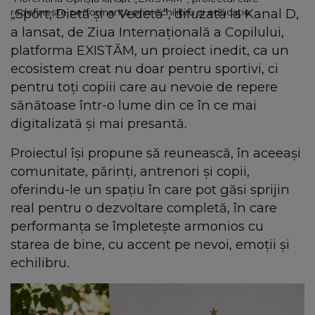
„Sport, Dietă și o Vedetă”, difuzată la Kanal D,
redefinește performanța prin echilibru și educație
a lansat, de Ziua Internațională a Copilului,
platforma EXISTĂM, un proiect inedit, ca un
ecosistem creat nu doar pentru sportivi, ci
pentru toți copiii care au nevoie de repere
sănătoase într-o lume din ce în ce mai
digitalizată și mai presantă.
Proiectul își propune să reunească, în aceeași
comunitate, părinți, antrenori și copii,
oferindu-le un spațiu în care pot găsi sprijin
real pentru o dezvoltare completă, în care
performanța se împletește armonios cu
starea de bine, cu accent pe nevoi, emoții și
echilibru.