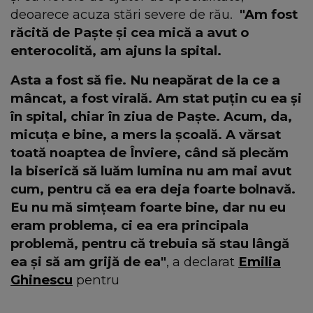
deoarece acuza stări severe de rău.
"Am fost
răcită de Paște și cea mică a avut o
enterocolită, am ajuns la spital.
Asta a fost să fie. Nu neapărat de la ce a
mâncat, a fost virală. Am stat puțin cu ea și
în spital, chiar în ziua de Paște. Acum, da,
micuța e bine, a mers la școală. A vărsat
toată noaptea de Înviere, când să plecăm
la biserică să luăm lumina nu am mai avut
cum, pentru că ea era deja foarte bolnavă.
Eu nu mă simțeam foarte bine, dar nu eu
eram problema, ci ea era principala
problemă, pentru că trebuia să stau lângă
ea și să am grijă de ea"
, a declarat
Emilia
Ghinescu
pentru