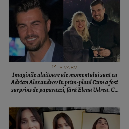
VIVA.RO
Imaginile uluitoare ale momentului sunt cu
Adrian Alexandrov în prim-plan! Cum a fost
surprins de paparazzi, fără Elena Udrea. Cu
cine s-a întâlnit partenerul fostei politiciene în
București! Gestul lui...