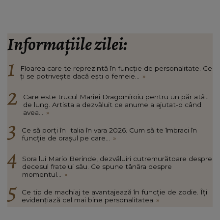
Informațiile zilei:
Floarea care te reprezintă în funcție de personalitate. Ce
ți se potrivește dacă ești o femeie...
»
Care este trucul Mariei Dragomiroiu pentru un păr atât
de lung. Artista a dezvăluit ce anume a ajutat-o când
avea...
»
Ce să porți în Italia în vara 2026. Cum să te îmbraci în
funcție de orașul pe care...
»
Sora lui Mario Berinde, dezvăluiri cutremurătoare despre
decesul fratelui său. Ce spune tânăra despre
momentul...
»
Ce tip de machiaj te avantajează în funcție de zodie. Îți
evidențiază cel mai bine personalitatea
»