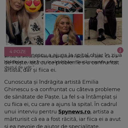
4 POZE
Emilia Ghinescu a ajuns la spital chiar în ziua
Emilia Ghinescu și fiica sa, la spital în ziua de Paște. Ce s-a
de Paște. Iată cu ce probleme s-a confruntat
întâmplat cu ele în zi de sărbătoare: “Toată noaptea a fost
destul de urât.”
artista, dar și fiica ei.
Cunoscuta și îndrăgita artistă Emilia
Ghinescu s-a confruntat cu câteva probleme
de sănătate de Paște. La fel s-a întâmplat și
cu fiica ei, cu care a ajuns la spital. În cadrul
unui interviu pentru
Spynews.ro
, artista a
mărturisit că ea a fost răcită, iar fiica ei a avut
și ea nevoie de ajutor de specialitate,