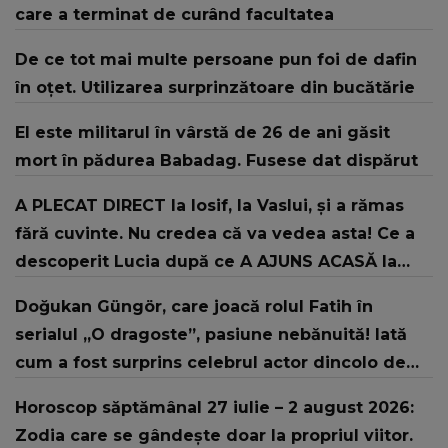
care a terminat de curând facultatea
De ce tot mai multe persoane pun foi de dafin
în oțet. Utilizarea surprinzătoare din bucătărie
El este militarul în vârstă de 26 de ani găsit
mort în pădurea Babadag. Fusese dat dispărut
A PLECAT DIRECT la Iosif, la Vaslui, și a rămas
fără cuvinte. Nu credea că va vedea asta! Ce a
descoperit Lucia după ce A AJUNS ACASĂ la
fostul concurent din Casa Iubirii: "Vreau să știți
Doğukan Güngör, care joacă rolul Fatih în
că..."
serialul „O dragoste”, pasiune nebănuită! Iată
cum a fost surprins celebrul actor dincolo de
platourile de filmare
Horoscop săptămânal 27 iulie – 2 august 2026:
Zodia care se gândește doar la propriul viitor.