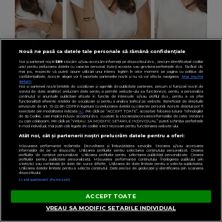
Nouă ne pasă ca datele tale personale să rămână confidențiale
Noi și partenerii noștri
589
stocăm și/sau accesăm informații pe dispozitivul dvs., precum identificatorii cookie
unici pentru prelucrarea datelor cu caracter personal. Puteți accepta sau gestiona preferințele dvs. făcând clic
VEDETE
mai jos, respectiv vă puteți opune utilizării unui interes legitim în orice moment pe pagina cu politica de
confidențialitate. Aceste alegeri vor fi raportate partenerilor noștri și nu vă vor afecta navigarea.
Mai multe
Ce i-ar transmite Cristina Spătar versiunii din
detalii
Noi si partenerii nostri (retelele de socializare si agentiile de publicitate partenere, precum si furnizorii nostri de
trecut dacă ar avea ocazia: “Viața mi-a
servicii de date analitice) prelucram date pentru a permite website-ului sa functioneze, pentru a personaliza
continutul si anunturile publicitare afisate in functie de interesele si/sau profilul dvs., pentru a va oferi
functionalitati aferente retelelor de socializare si pentru a analiza traficul pe website. Beneficiati de drepturile
demosntrat că lucrurile nu stau așa.”
prevazute de art. 15-22 din GDPR in legatura cu prelucrarea datelor cu caracter personal. Aceste drepturi pot fi
exercitate prin modalitatea indicata
aici
. Prin click pe “ACCEPT TOATE”, acceptati folosirea tuturor Tehnologiilor
de tip Cookie, care implica inclusiv acceptul dvs. cu privire la stocarea/accesarea informatiilor de catre Vendor-ii
cu care colaboram. Prin click pe “VREAU SA MODIFIC SETARILE INDIVIDUAL” puteti schimba preferintele
in mod individual, mai putin cele legate de cookie strict necesare pentru functionarea website-ului.
Atât noi, cât și partenerii noștri prelucrăm datele pentru a oferi:
Măsurarea performanței reclamelor. Dezvoltarea și îmbunătățirea serviciilor. Stocarea și/sau accesarea
informațiilor de pe un dispozitiv. Utilizarea profilurilor pentru selectarea conținutului personalizat. Crearea
profilurilor de conținut personalizat. Utilizarea profilurilor pentru selectarea publicității personalizate. Crearea
profilurilor pentru publicitate personalizată. Măsurarea performanței conținutului. Înțelegerea publicului prin
statistici sau combinații de date din surse diferite. Utilizarea de date limitate pentru a selecta publicitatea.
Utilizarea datelor limitate pentru a selecta conținutul. Date precise de geolocație și identificarea prin scanarea
dispozitivului.
Listă parteneri (furnizori)
ACCEPT TOATE
VREAU SA MODIFIC SETARILE INDIVIDUAL