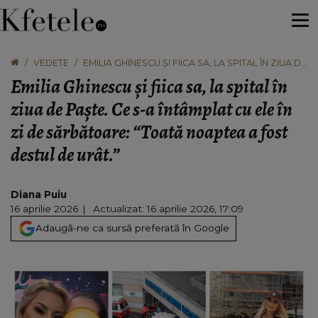
VEDETE
EMILIA GHINESCU ȘI FIICA SA, LA SPITAL ÎN ZIUA DE
PAȘTE. CE S-A ÎNTÂMPLAT CU ELE ÎN ZI DE
Emilia Ghinescu și fiica sa, la spital în
SĂRBĂTOARE: “TOATĂ NOAPTEA A FOST DESTUL
DE URÂT.”
ziua de Paște. Ce s-a întâmplat cu ele în
zi de sărbătoare: “Toată noaptea a fost
destul de urât.”
Diana Puiu
16 aprilie 2026
Actualizat: 16 aprilie 2026, 17:09
Adaugă-ne ca sursă preferată în Google