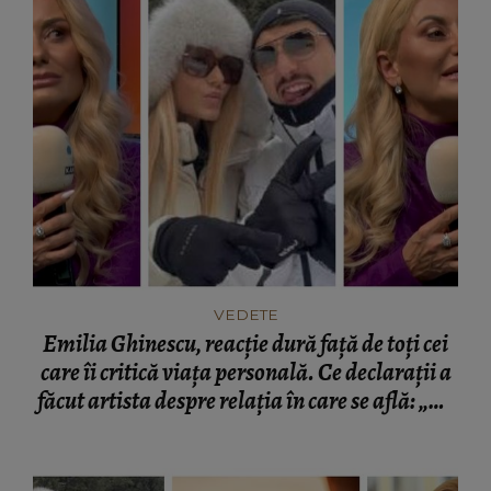
VEDETE
Emilia Ghinescu, reacție dură față de toți cei
care îi critică viața personală. Ce declarații a
făcut artista despre relația în care se află: „Ne
trăim viața așa cum vrem și mai cu seamă în
liniște.”