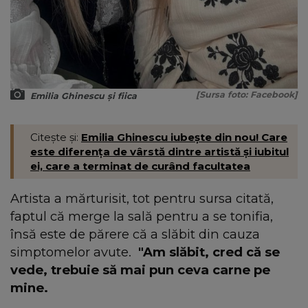
[Sursa foto: Facebook]
Emilia Ghinescu și fiica
Citește și:
Emilia Ghinescu iubește din nou! Care
este diferența de vârstă dintre artistă și iubitul
ei, care a terminat de curând facultatea
Artista a mărturisit, tot pentru sursa citată,
faptul că merge la sală pentru a se tonifia,
însă este de părere că a slăbit din cauza
simptomelor avute.
"Am slăbit, cred că se
vede, trebuie să mai pun ceva carne pe
mine.