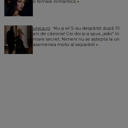
o femeie romantică
unica.ro
Nu și ei! S-au despărțit după 10
ani de căsnicie! Cei doi și-a spus „adio” în
mare secret. Nimeni nu se aștepta la un
asemenea motiv al separării!