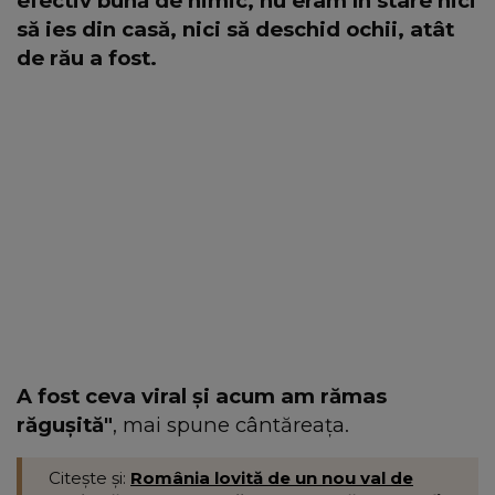
efectiv bună de nimic, nu eram în stare nici
să ies din casă, nici să deschid ochii, atât
de rău a fost.
A fost ceva viral și acum am rămas
răgușită"
, mai spune cântăreața.
Citește și:
România lovită de un nou val de