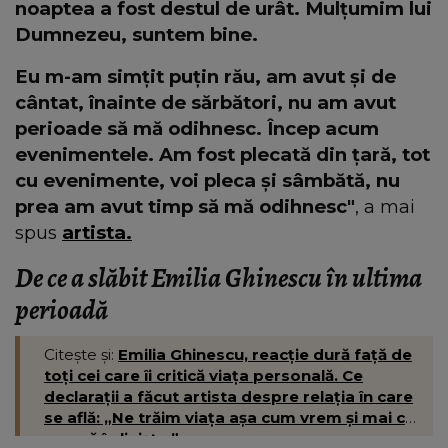
noaptea a fost destul de urât. Mulțumim lui
Dumnezeu, suntem bine.
Eu m-am simțit puțin rău, am avut și de
cântat, înainte de sărbători, nu am avut
perioade să mă odihnesc. Încep acum
evenimentele. Am fost plecată din țară, tot
cu evenimente, voi pleca și sâmbătă, nu
prea am avut timp să mă odihnesc"
, a mai
spus
artista.
De ce a slăbit Emilia Ghinescu în ultima
perioadă
Citește și:
Emilia Ghinescu, reacție dură față de
toți cei care îi critică viața personală. Ce
declarații a făcut artista despre relația în care
se află: „Ne trăim viața așa cum vrem și mai cu
seamă în liniște.”