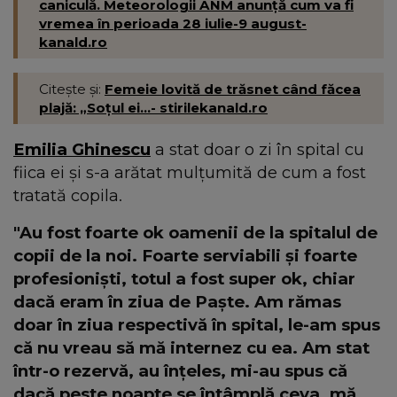
caniculă. Meteorologii ANM anunță cum va fi
vremea în perioada 28 iulie-9 august-
kanald.ro
Citește și:
Femeie lovită de trăsnet când făcea
plajă: „Soțul ei...- stirilekanald.ro
Emilia Ghinescu
a stat doar o zi în spital cu
fiica ei și s-a arătat mulțumită de cum a fost
tratată copila.
"Au fost foarte ok oamenii de la spitalul de
copii de la noi. Foarte serviabili și foarte
profesioniști, totul a fost super ok, chiar
dacă eram în ziua de Paște. Am rămas
doar în ziua respectivă în spital, le-am spus
că nu vreau să mă internez cu ea. Am stat
într-o rezervă, au înțeles, mi-au spus că
dacă peste noapte se întâmplă ceva, mă