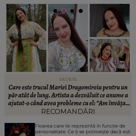
FASHION
n
Ce să porți în Italia în vara 2026. Cum să te
a
îmbraci în funcție de orașul pe care îl vizitezi
t
a
RECOMANDĂRI
Floarea care te reprezintă în funcție de
personalitate. Ce ți se potrivește dacă ești