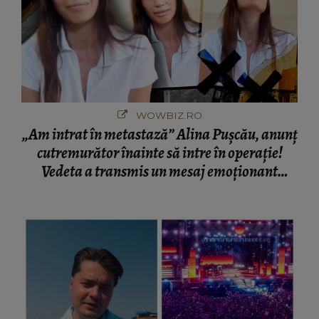
WOWBIZ.RO
„Am intrat în metastază” Alina Pușcău, anunț
cutremurător înainte să intre în operație!
Vedeta a transmis un mesaj emoționant
fanilor