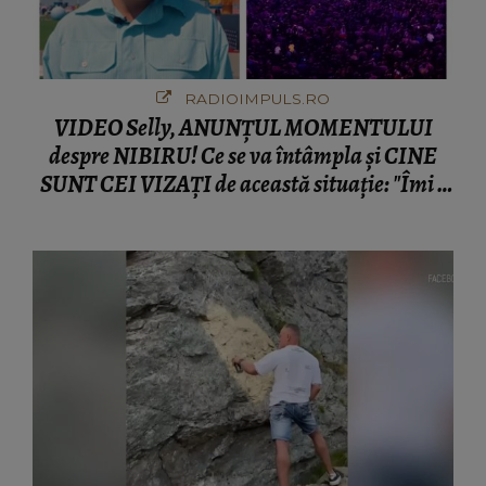
RADIOIMPULS.RO
VIDEO Selly, ANUNȚUL MOMENTULUI
despre NIBIRU! Ce se va întâmpla și CINE
SUNT CEI VIZAȚI de această situație: "Îmi e
ciudă că..."