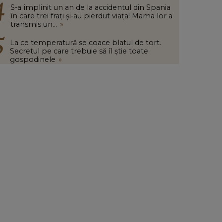
S-a împlinit un an de la accidentul din Spania
în care trei frați și-au pierdut viața! Mama lor a
transmis un...
»
La ce temperatură se coace blatul de tort.
Secretul pe care trebuie să îl știe toate
gospodinele
»