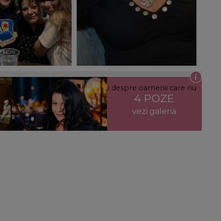
adopte copii. Ce spune artista și despre oamenii care nu
4 POZE
rocesul etapei.”
vezi galeria