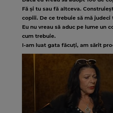
Fă și tu sau fă altceva. Construie
copiii. De ce trebuie să mă judeci
Eu nu vreau să aduc pe lume un co
cum trebuie.
I-am luat gata făcuți, am sărit pr