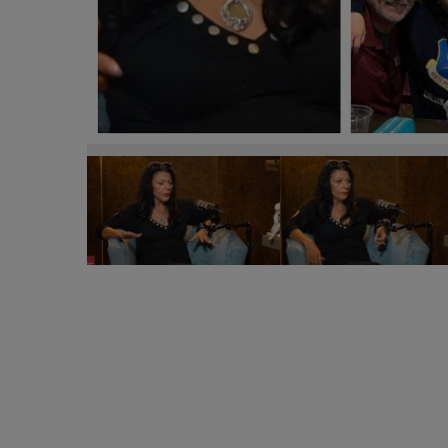
Elena Cârstea, judecată aspru pentru că a ales să 
iubesc animalele: “I-am luat gata făcuți, am sărit p