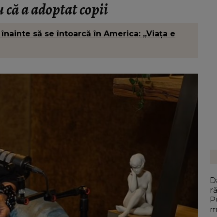
 că a adoptat copii
înainte să se întoarcă în America: „Viața e
D
r
P
m