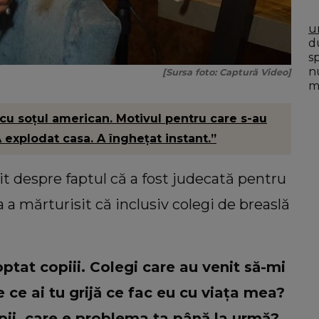
u
du
s
n
[Sursa foto: Captură Video]
mo
 cu soțul american. Motivul pentru care s-au
A explodat casa. A înghețat instant.”
it despre faptul că a fost judecată pentru
 a mărturisit că inclusiv colegi de breaslă
at copiii. Colegi care au venit să-mi
e ce ai tu grijă ce fac eu cu viața mea?
ii, care e problema ta până la urmă?