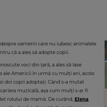
e despre oamenii care nu iubesc animalele
ntru că a ales să adopte copii.
oscute voci din țară, a ales să lase
 ale Americii în urmă cu mulți ani, acolo
cei doi copii adoptați. Când s-a mutat
ariera muzicală, așa cum mulți s-ar fi
INFORMATIILE ZILEI
plet rolului de mamă. De curând,
Elena
ul din
Sfârșit tragic pentru un bărbat din