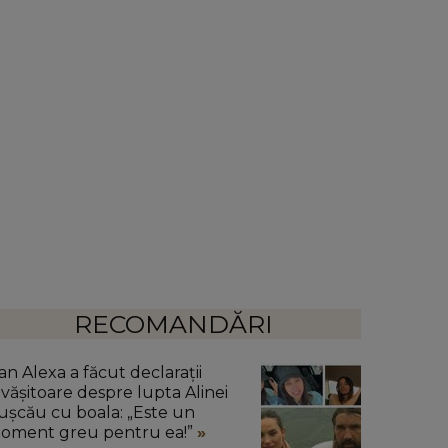
RECOMANDĂRI
an Alexa a făcut declarații
ăvășitoare despre lupta Alinei
ușcău cu boala: „Este un
oment greu pentru ea!”