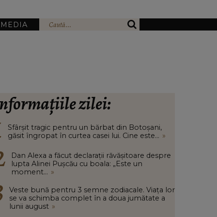
IMEDIA
nformațiile zilei:
Sfârșit tragic pentru un bărbat din Botoșani,
găsit îngropat în curtea casei lui. Cine este...
»
Dan Alexa a făcut declarații răvășitoare despre
lupta Alinei Pușcău cu boala: „Este un
moment...
»
Veste bună pentru 3 semne zodiacale. Viața lor
se va schimba complet în a doua jumătate a
lunii august
»