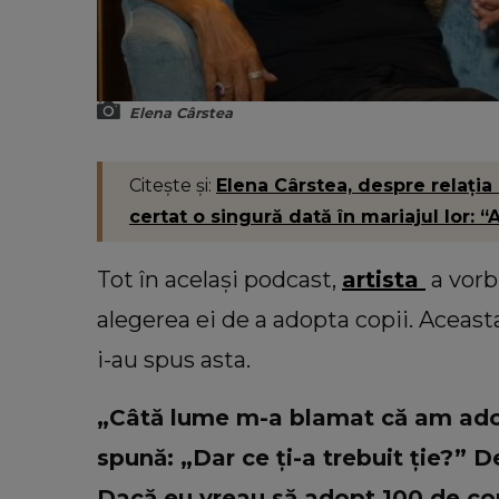
Elena Cârstea
Citește și:
Elena Cârstea, despre relația
certat o singură dată în mariajul lor: “
Tot în același podcast,
artista
a vorb
alegerea ei de a adopta copii. Aceasta
i-au spus asta.
„Câtă lume m-a blamat că am adopt
spună: „Dar ce ți-a trebuit ție?” D
Dacă eu vreau să adopt 100 de cop