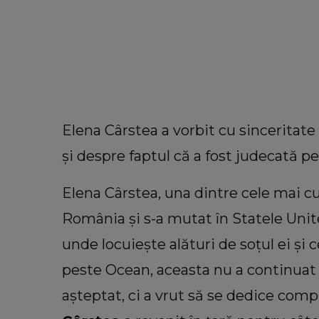
Elena Cârstea a vorbit cu sinceritat
și despre faptul că a fost judecată pe
Elena Cârstea, una dintre cele mai cun
România și s-a mutat în Statele Unite
unde locuiește alături de soțul ei și 
peste Ocean, aceasta nu a continuat c
INFORMATIILE ZILEI
așteptat, ci a vrut să se dedice com
S-a împlinit un an de la accident