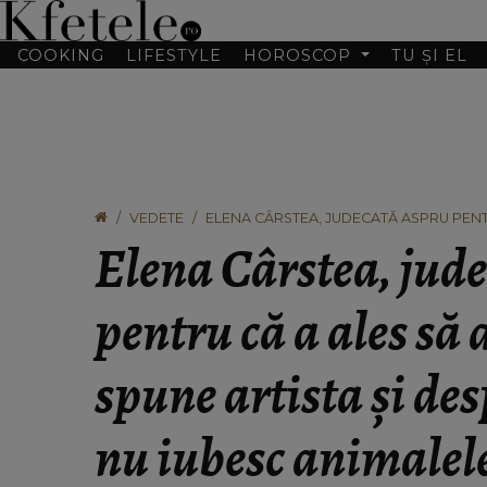
COOKING
LIFESTYLE
HOROSCOP
TU ȘI EL
VEDETE
ELENA CÂRSTEA, JUDECATĂ ASPRU PENTR
OAMENII CARE NU IUBESC ANIMALELE: “I
Elena Cârstea, jud
pentru că a ales să 
spune artista și de
nu iubesc animalele