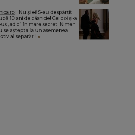
nica.ro
Nu și ei! S-au despărțit
pă 10 ani de căsnicie! Cei doi și-a
pus „adio” în mare secret. Nimeni
u se aștepta la un asemenea
tiv al separării!