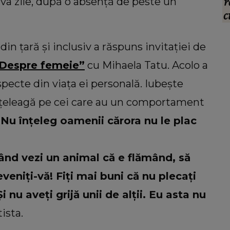
erdut
Botoșani, găsit îngropat în curtea casei
r
eva zile, după o absență de peste un
mesaj
lui. Cine este principalul suspect
c
ar mă
din țară și inclusiv a răspuns invitației de
„Despre femeie”
cu Mihaela Tatu. Acolo a
pecte din viața ei personală. Iubește
 înțeleagă pe cei care au un comportament
„Nu înțeleg oamenii cărora nu le plac
ând vezi un animal că e flămând, să
veniți-vă! Fiți mai buni că nu plecați
i nu aveți grijă unii de alții. Eu asta nu
ista.