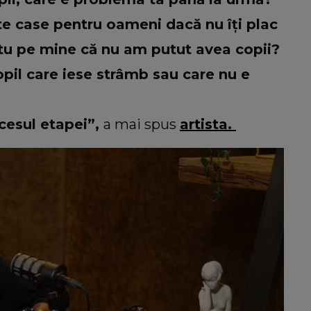
ște case pentru oameni dacă nu îți plac
 tu pe mine că nu am putut avea copii?
pil care iese strâmb sau care nu e
ocesul etapei”,
a mai spus
artista.