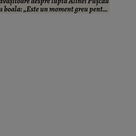
ăvășitoare despre lupta Alinei Pușcău
Viața l
u boala: „Este un moment greu pentru
dou
ea!”