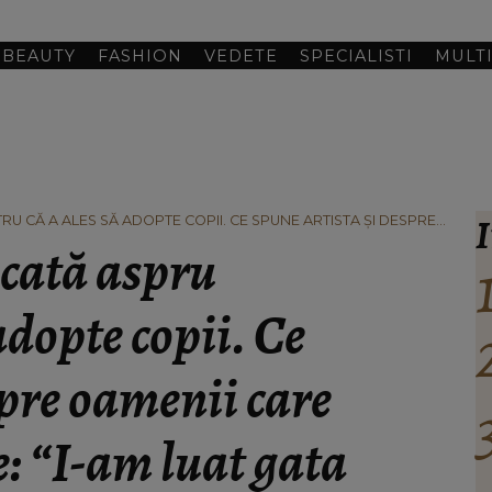
BEAUTY
FASHION
VEDETE
SPECIALISTI
MULT
I
U CĂ A ALES SĂ ADOPTE COPII. CE SPUNE ARTISTA ȘI DESPRE
-AM LUAT GATA FĂCUȚI, AM SĂRIT PROCESUL ETAPEI.”
ecată aspru
adopte copii. Ce
spre oamenii care
: “I-am luat gata