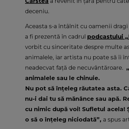
Spania în care trei frați și-au pi
Cârstea
a revenit în țară pentru cât
viața! Mama lor a transmis un 
deceniu.
răvășitor: „Am comori în cer, d
doare.”
Aceasta s-a întâlnit cu oamenii dragi 
a fi prezentă în cadrul
podcastului 
vorbit cu sinceritate despre multe as
animalele, iar artista nu poate să îi
neadecvat față de necuvântăroare.
animalele sau le chinuie.
Nu pot să înțeleg răutatea asta. C
nu-i dai tu să mănânce sau apă. Re
cu nimic după voi! Sufletul acela! Ș
o să o înțeleg niciodată”,
a spus art