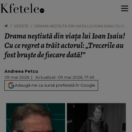
VEDETE
DRAMA NEȘTIUTĂ DIN VIAȚA LUI IOAN ISAIU! CU CE
REGRET A TRĂIT ACTORUL: „TRECERILE AU FOST
Drama neștiută din viața lui Ioan Isaiu!
BRUȘTE DE FIECARE DATĂ!”
Cu ce regret a trăit actorul: „Trecerile au
fost bruște de fiecare dată!”
Andreea Petcu
09 mai 2026
Actualizat: 09 mai 2026, 17:49
Adaugă-ne ca sursă preferată în Google