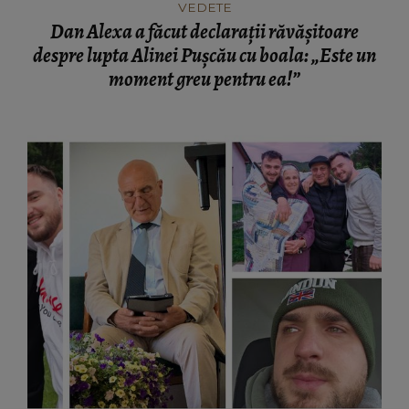
VEDETE
Dan Alexa a făcut declarații răvășitoare
despre lupta Alinei Pușcău cu boala: „Este un
moment greu pentru ea!”