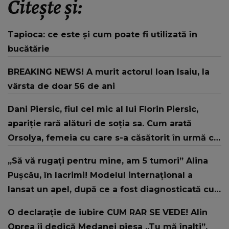
Citește și:
Tapioca: ce este și cum poate fi utilizată în
bucătărie
BREAKING NEWS! A murit actorul Ioan Isaiu, la
vârsta de doar 56 de ani
Dani Piersic, fiul cel mic al lui Florin Piersic,
apariție rară alături de soția sa. Cum arată
Orsolya, femeia cu care s-a căsătorit în urmă cu
doi ani
„Să vă rugați pentru mine, am 5 tumori” Alina
Pușcău, în lacrimi! Modelul internațional a
lansat un apel, după ce a fost diagnosticată cu
o boală gravă
O declarație de iubire CUM RAR SE VEDE! Alin
Oprea îi dedică Medanei piesa „Tu mă înalți”,