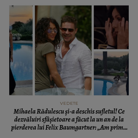
VEDETE
Mihaela Rădulescu și-a deschis sufletul! Ce
dezvăluiri sfâșietoare a făcut la un an de la
pierderea lui Felix Baumgartner: „Am primit
cenușa lui într-o cutie.”