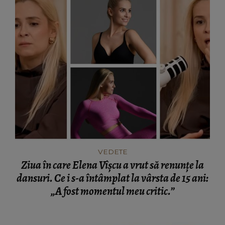
VEDETE
Ziua în care Elena Vîșcu a vrut să renunțe la
dansuri. Ce i s-a întâmplat la vârsta de 15 ani:
„A fost momentul meu critic.”