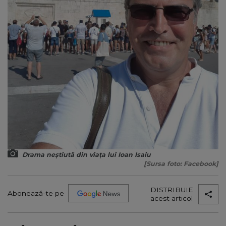
Drama neștiută din viața lui Ioan Isaiu
[Sursa foto: Facebook]
DISTRIBUIE
Abonează-te pe
acest articol