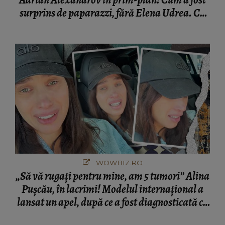
Adrian Alexandrov în prim-plan! Cum a fost
surprins de paparazzi, fără Elena Udrea. Cu
cine s-a întâlnit partenerul fostei politiciene în
București! Gestul lui...
WOWBIZ.RO
„Să vă rugați pentru mine, am 5 tumori” Alina
Pușcău, în lacrimi! Modelul internațional a
lansat un apel, după ce a fost diagnosticată cu
o boală gravă