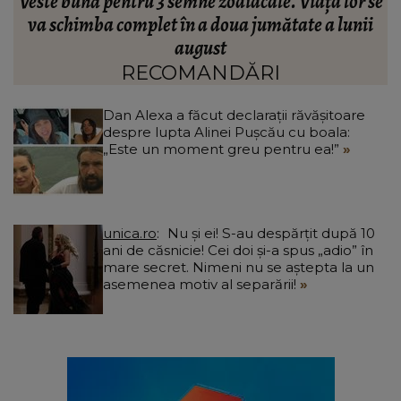
se
S-a împlinit un an de la accidentul din Spania în
L
care trei frați și-au pierdut viața! Mama lor a
transmis un mesaj răvășitor: „Am comori în cer,
dar mă doare.”
RECOMANDĂRI
Dan Alexa a făcut declarații răvășitoare
despre lupta Alinei Pușcău cu boala:
„Este un moment greu pentru ea!”
unica.ro
Nu și ei! S-au despărțit după 10
ani de căsnicie! Cei doi și-a spus „adio” în
mare secret. Nimeni nu se aștepta la un
asemenea motiv al separării!