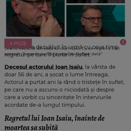
4 POZE
Ioan Isaiu a dezvăluit în urmă cu ceva timp
Drama neștiută din viața lui Ioan Isaiu! Cu ce regret a trăit
regretul pe care îl purta în suflet.
actorul: „Trecerile au fost bruște de fiecare dată!”
Decesul actorului Ioan Isaiu
, la vârsta de
doar 56 de ani, a șocat o lume întreaga.
Actorul a purtat ani la rând o tristețe în suflet,
pe care nu a ascuns-o niciodată și despre
care a vorbit cu sinceritate în interviurile
acordate de-a lungul timpului.
Regretul lui Ioan Isaiu, înainte de
moartea sa subită