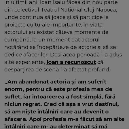
În ultimii ani, Ioan Isaiu făcea din nou parte
din colectivul Teatrul Național Cluj-Napoca,
unde continua să joace și să participe la
proiecte culturale importante. În viața
actorului au existat câteva momente de
cumpănă, la un moment dat actorul
hotărând se îndepărteze de actorie și să se
dedice afacerilor. Deși acea perioadă i-a adus
alte experiențe,
Ioan a recunoscut
că
despărțirea de scenă l-a afectat profund.
„Am abandonat actoria și am suferit
enorm, pentru că este profesia mea de
suflet, iar întoarcerea a fost simplă, fără
niciun regret. Cred că așa a vrut destinul,
să am niște întâlniri care au devenit o
afacere. Apoi profesia m-a făcut să am alte
întâlniri care m- au determinat să mă