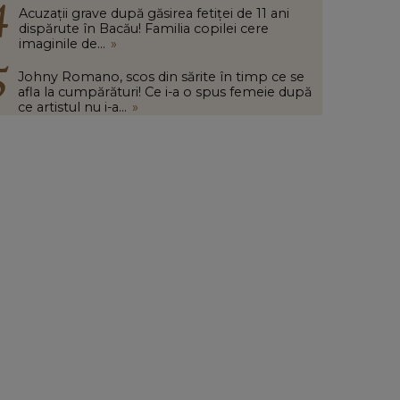
Acuzații grave după găsirea fetiței de 11 ani
dispărute în Bacău! Familia copilei cere
imaginile de...
»
Johny Romano, scos din sărite în timp ce se
afla la cumpărături! Ce i-a o spus femeie după
ce artistul nu i-a...
»