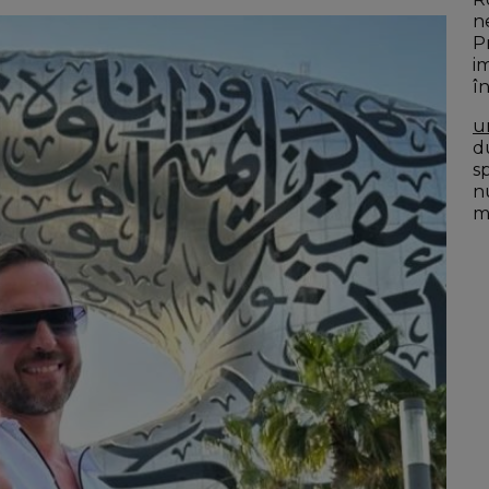
n
P
i
î
D
u
du
s
n
mo