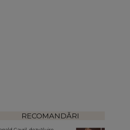
RECOMANDĂRI
onald Gavril, dezvăluire