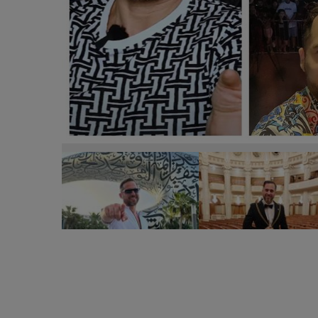
Dinu Maxer vorbește despre comentariile răutăcioa
zici cu aceleași vorbe. Asta probabil s-a întâmplat ș