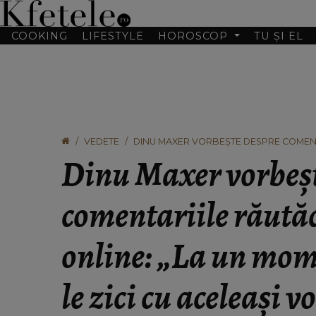
COOKING
LIFESTYLE
HOROSCOP
TU ȘI EL
VEDETE
DINU MAXER VORBEȘTE DESPRE COMENTA
ÎȚI VINE SĂ LE ZICI CU ACELEAȘI VORBE
Dinu Maxer vorbeșt
comentariile răută
online: „La un mome
le zici cu aceleași v