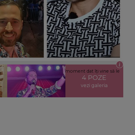
se din mediul online: „La un moment dat îți vine să le
4 POZE
i în cazul fostului socru.”
vezi galeria