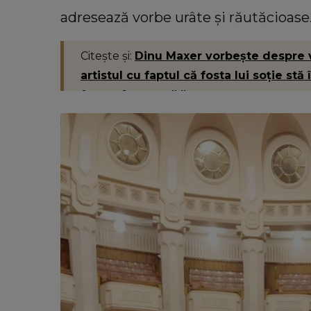
INFORMATIILE ZILEI
VE
adresează vorbe urâte și răutăcioase
rave după găsirea fetiței de
Ronald Gavril, de
ispărute în Bacău! Familia
despre Anamaria
e imaginile de pe camerele de
despre impresară
Citește și:
Dinu Maxer vorbește despre 
ere: „Nu s-a mai dus sora
înainte să o cu
artistul cu faptul că fosta lui soție stă
mea...”
Dumn
foarte frumoasă.”