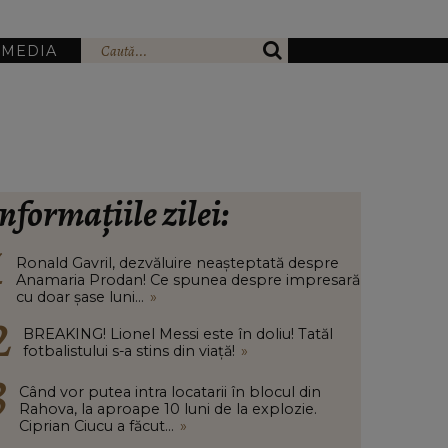
IMEDIA
nformațiile zilei:
Ronald Gavril, dezvăluire neașteptată despre
Anamaria Prodan! Ce spunea despre impresară
cu doar șase luni...
»
BREAKING! Lionel Messi este în doliu! Tatăl
fotbalistului s-a stins din viață!
»
Când vor putea intra locatarii în blocul din
Rahova, la aproape 10 luni de la explozie.
Ciprian Ciucu a făcut...
»