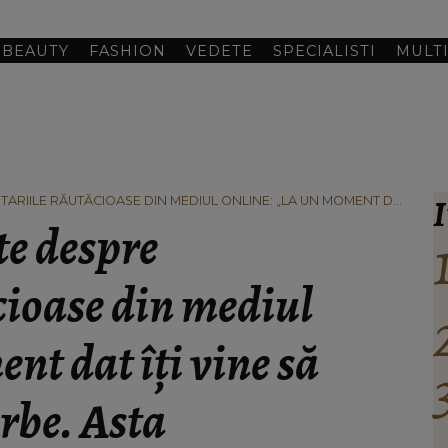
BEAUTY
FASHION
VEDETE
SPECIALISTI
MULT
I
RIILE RĂUTĂCIOASE DIN MEDIUL ONLINE: „LA UN MOMENT DAT
. ASTA PROBABIL S-A ÎNTÂMPLAT ȘI ÎN CAZUL FOSTULUI SOCRU.”
e despre
cioase din mediul
nt dat îți vine să
orbe. Asta