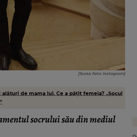
[Sursa foto: Instagram]
l alături de mama lui. Ce a pățit femeia? „Șocul
”
amentul socrului său din mediul
R