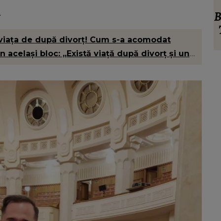
DETE
INFORMATIILE ZIL
.
zvăluire neașteptată
BREAKING! Lionel Messi e
 Prodan! Ce spunea
Tatăl fotbalistului s-a sti
 cu doar șase luni
viața de după divorț! Cum s-a acomodat
noască: „Ferească
 în același bloc: „Există viață după divorț și una
ezeu!”