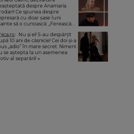
eașteptată despre Anamaria
rodan! Ce spunea despre
mpresară cu doar șase luni
nainte să o cunoască: „Ferească
umnezeu!”
nica.ro
Nu și ei! S-au despărțit
pă 10 ani de căsnicie! Cei doi și-a
pus „adio” în mare secret. Nimeni
u se aștepta la un asemenea
tiv al separării!