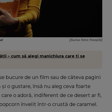
al
[Sursa foto: freepik]
ății – cum să alegi manichiura care ți se
se bucure de un film sau de câteva pagini
 și o gustare, însă nu aleg ceva foarte
are o adoră, indiferent de ce desert ar fi,
pcorn învelit într-o crustă de caramel.