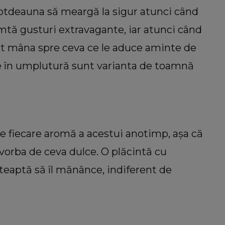
totdeauna să meargă la sigur atunci când
imtă gusturi extravagante, iar atunci când
diat mâna spre ceva ce le aduce aminte de
re în umplutură sunt varianta de toamnă
de fiecare aromă a acestui anotimp, așa că
vorba de ceva dulce. O plăcintă cu
șteaptă să îl mănânce, indiferent de