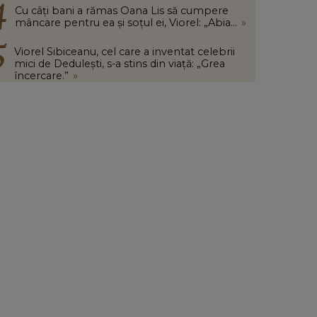
Cu câți bani a rămas Oana Lis să cumpere
mâncare pentru ea și soțul ei, Viorel: „Abia...
»
Viorel Sibiceanu, cel care a inventat celebrii
mici de Dedulești, s-a stins din viață: „Grea
încercare.”
»