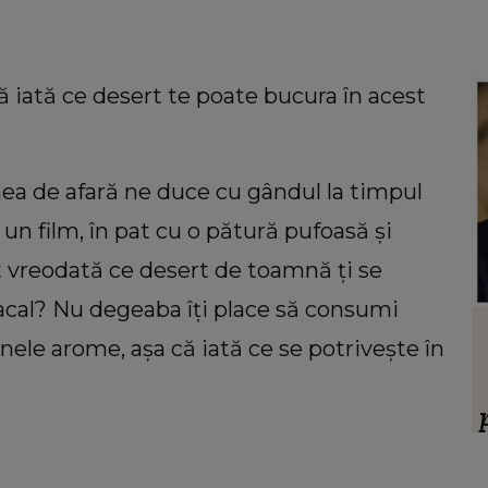
ă iată ce desert te poate bucura în acest
mea de afară ne duce cu gândul la timpul
a un film, în pat cu o pătură pufoasă și
t vreodată ce desert de toamnă ți se
acal? Nu degeaba îți place să consumi
HOROSCOP
ele arome, așa că iată ce se potrivește în
 să
Ce oraș ar trebui să vizitezi în
ul ei,
urnătoarea vacanță, în funcție de zodie
ia.”
f
ț