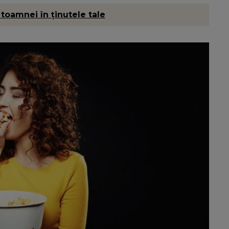
 toamnei în ținutele tale