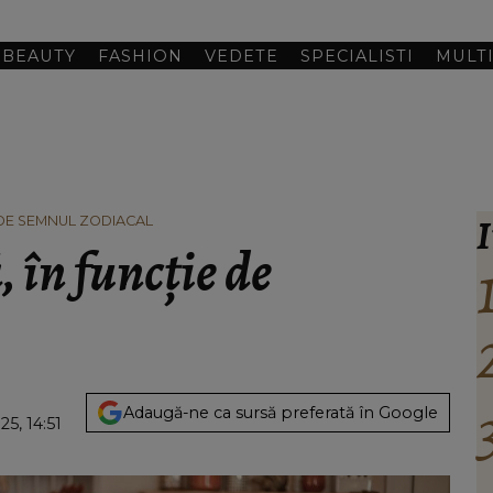
BEAUTY
FASHION
VEDETE
SPECIALISTI
MULT
I
 DE SEMNUL ZODIACAL
 în funcție de
Adaugă-ne ca sursă preferată în Google
5, 14:51