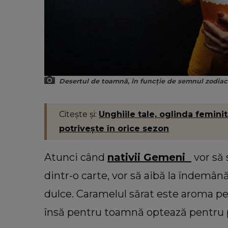
Desertul de toamnă, în funcție de semnul zodiac
Citește și:
Unghiile tale, oglinda feminit
potrivește în orice sezon
Atunci când
nativii Gemeni
vor să 
dintr-o carte, vor să aibă la îndemână
dulce. Caramelul sărat este aroma pe c
însă pentru toamnă optează pentru po