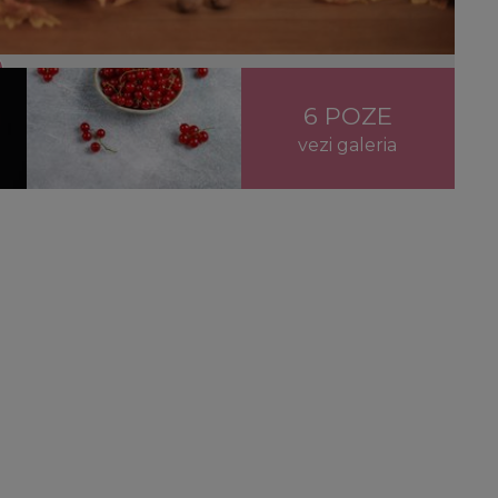
l
6 POZE
vezi galeria