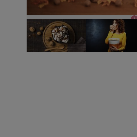
Desertul de toamnă, în funcție de semnul zodiaca