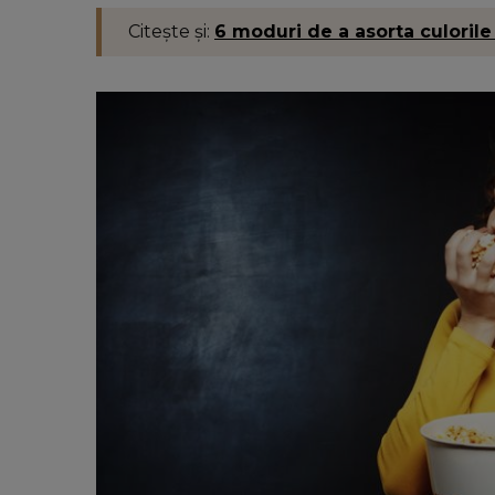
Citește și:
6 moduri de a asorta culorile