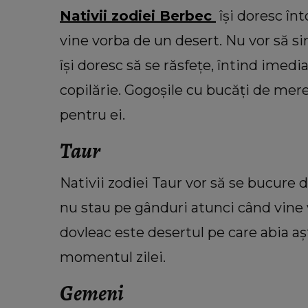
Nativii zodiei Berbec
își doresc în
vine vorba de un desert. Nu vor să s
își doresc să se răsfețe, întind ime
copilărie. Gogoșile cu bucăți de me
pentru ei.
Taur
Nativii zodiei Taur vor să se bucure 
nu stau pe gânduri atunci când vine 
dovleac este desertul pe care abia a
momentul zilei.
Gemeni