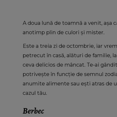
A doua lună de toamnă a venit, așa c
anotimp plin de culori și mister.
Este a treia zi de octombrie, iar vre
petrecut în casă, alături de familie, l
ceva delicios de mâncat. Te-ai gândi
potrivește în funcție de semnul zodi
VEDETE
anumite alimente sau ești atras de un
Cu câți bani a rămas Oana Lis
cumpere mâncare pentru ea și soț
cazul tău.
Viorel: „Abia mâine luăm pens
Berbec