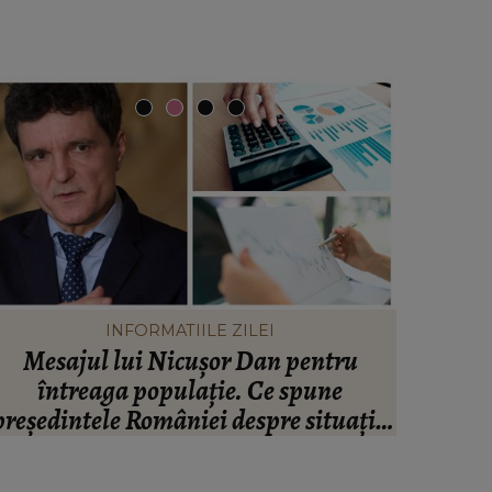
INFORMATIILE ZILEI
Mesajul lui Nicușor Dan pentru
Valen
întreaga populație. Ce spune
infide
președintele României despre situația
artistul
inanciară și puterea de cumpărare din
ară: “Există incertitudine cu privire la