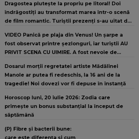
Dragostea plutește la propriu pe litoral! Doi
îndrăgostiți au transformat marea într-o scenă
de film romantic. Turiștii prezenți s-au uitat de
două ori
VIDEO Panică pe plaja din Venus! Un şarpe a
fost observat printre şezlonguri, iar turiştii AU
PRIVIT SCENA CU UIMIRE. A fost nevoie de
intervenția jandarmilor: "În urma unui..."
Dosarul morții regretatei artiste Mădălinei
Manole ar putea fi redeschis, la 16 ani de la
tragedie! Noi dovezi vor fi depuse în instanță
Horoscop luni, 20 iulie 2026: Zodia care
primește un bonus substanțial la început de
săptămână
(P) Fibre și bacterii bune:
care este diferența și cum