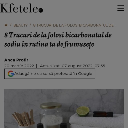
BEAUTY
8 TRUCURI DE LA FOLOSI BICARBONATUL DE
SODIU ÎN RUTINA TA DE FRUMUSEȚE
8 Trucuri de la folosi bicarbonatul de
sodiu în rutina ta de frumusețe
Anca Profir
20 martie 2022
Actualizat: 07 august 2022, 07:55
Adaugă-ne ca sursă preferată în Google