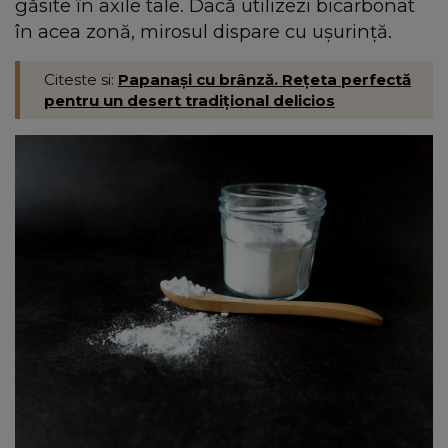
găsite în axile tale. Dacă utilizezi bicarbonat
în acea zonă, mirosul dispare cu ușurință.
Citeste si:
Papanași cu brânză. Rețeta perfectă
pentru un desert tradițional delicios