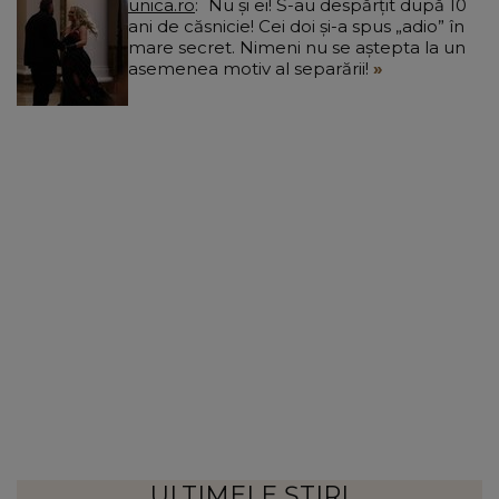
unica.ro
Nu și ei! S-au despărțit după 10
ani de căsnicie! Cei doi și-a spus „adio” în
mare secret. Nimeni nu se aștepta la un
asemenea motiv al separării!
ULTIMELE ȘTIRI