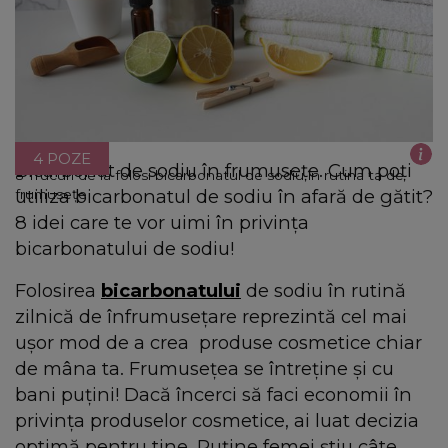
4 POZE
Bicarbonat de sodiu în frumusețe. Cum poți
8 Trucuri de la folosi bicarbonatul de sodiu în rutina ta de
utiliza bicarbonatul de sodiu în afară de gătit?
frumusețe
8 idei care te vor uimi în privința
bicarbonatului de sodiu!
Folosirea
bicarbonatului
de sodiu în rutină
zilnică de înfrumusețare reprezintă cel mai
ușor mod de a crea produse cosmetice chiar
de mâna ta. Frumusețea se întreține și cu
bani puțini! Dacă încerci să faci economii în
privința produselor cosmetice, ai luat decizia
optimă pentru tine. Puține femei știu câte