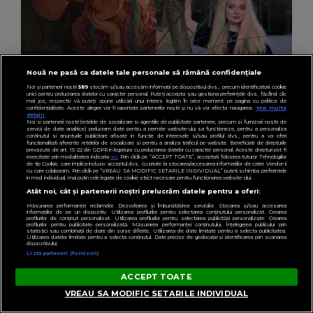
Nouă ne pasă ca datele tale personale să rămână confidențiale
Noi și partenerii noștri
589
stocăm și/sau accesăm informații pe dispozitivul dvs., precum identificatorii cookie
PEROZ.RO
unici pentru prelucrarea datelor cu caracter personal. Puteți accepta sau gestiona preferințele dvs. făcând clic
mai jos, respectiv vă puteți opune utilizării unui interes legitim în orice moment pe pagina cu politica de
O femeie susține că și-a pierdut „iubitul” după
confidențialitate. Aceste alegeri vor fi raportate partenerilor noștri și nu vă vor afecta navigarea.
Mai multe
detalii
Noi si partenerii nostri (retelele de socializare si agentiile de publicitate partenere, precum si furnizorii nostri de
o actualizare a chatbotului ChatGPT: „Sunt
servicii de date analitice) prelucram date pentru a permite website-ului sa functioneze, pentru a personaliza
continutul si anunturile publicitare afisate in functie de interesele si/sau profilul dvs., pentru a va oferi
devastată”
functionalitati aferente retelelor de socializare si pentru a analiza traficul pe website. Beneficiati de drepturile
prevazute de art. 15-22 din GDPR in legatura cu prelucrarea datelor cu caracter personal. Aceste drepturi pot fi
exercitate prin modalitatea indicata
aici
. Prin click pe “ACCEPT TOATE”, acceptati folosirea tuturor Tehnologiilor
de tip Cookie, care implica inclusiv acceptul dvs. cu privire la stocarea/accesarea informatiilor de catre Vendor-ii
cu care colaboram. Prin click pe “VREAU SA MODIFIC SETARILE INDIVIDUAL” puteti schimba preferintele
in mod individual, mai putin cele legate de cookie strict necesare pentru functionarea website-ului.
Atât noi, cât și partenerii noștri prelucrăm datele pentru a oferi:
Măsurarea performanței reclamelor. Dezvoltarea și îmbunătățirea serviciilor. Stocarea și/sau accesarea
informațiilor de pe un dispozitiv. Utilizarea profilurilor pentru selectarea conținutului personalizat. Crearea
profilurilor de conținut personalizat. Utilizarea profilurilor pentru selectarea publicității personalizate. Crearea
profilurilor pentru publicitate personalizată. Măsurarea performanței conținutului. Înțelegerea publicului prin
statistici sau combinații de date din surse diferite. Utilizarea de date limitate pentru a selecta publicitatea.
Utilizarea datelor limitate pentru a selecta conținutul. Date precise de geolocație și identificarea prin scanarea
dispozitivului.
Listă parteneri (furnizori)
ACCEPT TOATE
VREAU SA MODIFIC SETARILE INDIVIDUAL