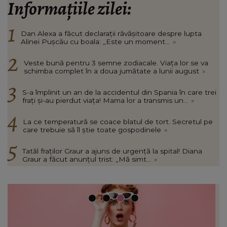
Informațiile zilei:
Dan Alexa a făcut declarații răvășitoare despre lupta
Alinei Pușcău cu boala: „Este un moment...
»
Veste bună pentru 3 semne zodiacale. Viața lor se va
schimba complet în a doua jumătate a lunii august
»
S-a împlinit un an de la accidentul din Spania în care trei
frați și-au pierdut viața! Mama lor a transmis un...
»
La ce temperatură se coace blatul de tort. Secretul pe
care trebuie să îl știe toate gospodinele
»
Tatăl fraților Graur a ajuns de urgență la spital! Diana
Graur a făcut anunțul trist: „Mă simt...
»