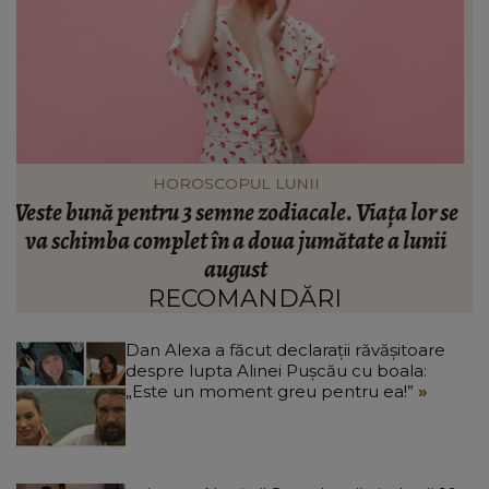
INFORMATIILE ZILEI
se
S-a împlinit un an de la accidentul din Spania în
L
care trei frați și-au pierdut viața! Mama lor a
transmis un mesaj răvășitor: „Am comori în cer,
dar mă doare.”
RECOMANDĂRI
Dan Alexa a făcut declarații răvășitoare
despre lupta Alinei Pușcău cu boala:
„Este un moment greu pentru ea!”