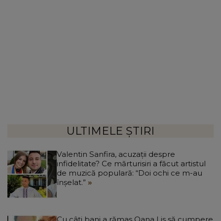
ULTIMELE ȘTIRI
Valentin Sanfira, acuzații despre
infidelitate? Ce mărturisiri a făcut artistul
de muzică populară: “Doi ochi ce m-au
înșelat.”
Cu câți bani a rămas Oana Lis să cumpere