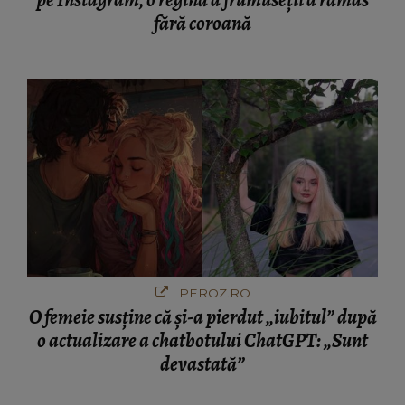
fără coroană
PEROZ.RO
O femeie susține că și-a pierdut „iubitul” după
o actualizare a chatbotului ChatGPT: „Sunt
devastată”