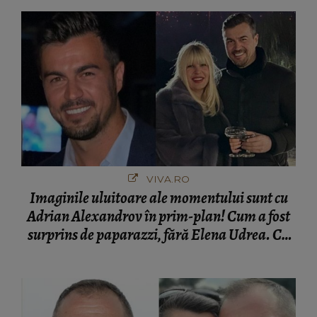
VIVA.RO
Imaginile uluitoare ale momentului sunt cu
Adrian Alexandrov în prim-plan! Cum a fost
surprins de paparazzi, fără Elena Udrea. Cu
cine s-a întâlnit partenerul fostei politiciene în
București! Gestul lui...