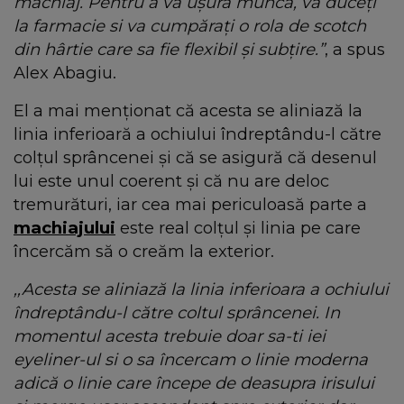
machiaj. Pentru a va ușura munca, va duceți
la farmacie si va cumpărați o rola de scotch
din hârtie care sa fie flexibil și subțire.”
, a spus
Alex Abagiu.
El a mai menționat că acesta se aliniază la
linia inferioară a ochiului îndreptându-l către
colțul sprâncenei și că se asigură că desenul
lui este unul coerent și că nu are deloc
tremurături, iar cea mai periculoasă parte a
machiajului
este real colțul și linia pe care
încercăm să o creăm la exterior.
,,Acesta se aliniază la linia inferioara a ochiului
îndreptându-l către coltul sprâncenei. In
momentul acesta trebuie doar sa-ti iei
eyeliner-ul si o sa încercam o linie moderna
adică o linie care începe de deasupra irisului