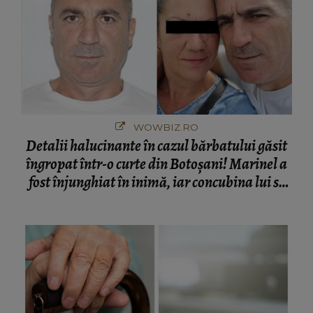
WOWBIZ.RO
Detalii halucinante în cazul bărbatului găsit
îngropat într-o curte din Botoșani! Marinel a
fost înjunghiat în inimă, iar concubina lui se
numără printre suspecți