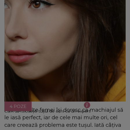
4 POZE
Foarte multe femei își doresc ca machiajul să
Cum să folosești tușul de ochi ca un expert
le iasă perfect, iar de cele mai multe ori, cel
care creează problema este tușul. Iată câțiva