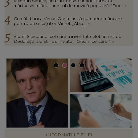
Valentin Sanfira, acuzații despre infidelitate? Ce
mărturisiri a făcut artistul de muzică populară: “Doi...
»
Cu câți bani a rămas Oana Lis să cumpere mâncare
pentru ea și soțul ei, Viorel: „Abia...
»
Viorel Sibiceanu, cel care a inventat celebrii mici de
Dedulești, s-a stins din viață: „Grea încercare.”
»
VEDETE