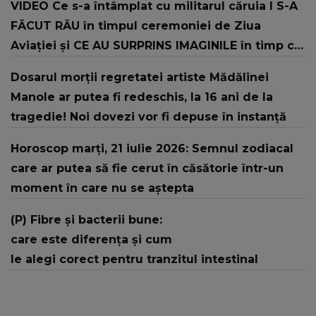
VIDEO Ce s-a întâmplat cu militarul căruia I S-A
FĂCUT RĂU în timpul ceremoniei de Ziua
Aviației şi CE AU SURPRINS IMAGINILE în timp ce
şeful Armatei și-a continuat discursul: "Offf,
Dosarul morții regretatei artiste Mădălinei
săracul băiat! Sper că..."
Manole ar putea fi redeschis, la 16 ani de la
tragedie! Noi dovezi vor fi depuse în instanță
Horoscop marți, 21 iulie 2026: Semnul zodiacal
care ar putea să fie cerut în căsătorie într-un
moment în care nu se aștepta
(P) Fibre și bacterii bune:
care este diferența și cum
le alegi corect pentru tranzitul intestinal