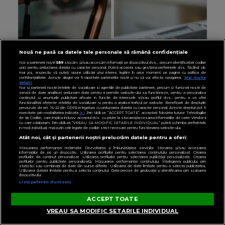
Nouă ne pasă ca datele tale personale să rămână confidențiale
RADIOIMPULS.RO
Noi și partenerii noștri
589
stocăm și/sau accesăm informații pe dispozitivul dvs., precum identificatorii cookie
A încasat PENSIA mamei sale timp de 10 ani,
unici pentru prelucrarea datelor cu caracter personal. Puteți accepta sau gestiona preferințele dvs. făcând clic
mai jos, respectiv vă puteți opune utilizării unui interes legitim în orice moment pe pagina cu politica de
deși femeia era moartă. CUM A FOST
confidențialitate. Aceste alegeri vor fi raportate partenerilor noștri și nu vă vor afecta navigarea.
Mai multe
detalii
Noi si partenerii nostri (retelele de socializare si agentiile de publicitate partenere, precum si furnizorii nostri de
DESCOPERIT bărbatul de 50 de ani și ce
servicii de date analitice) prelucram date pentru a permite website-ului sa functioneze, pentru a personaliza
continutul si anunturile publicitare afisate in functie de interesele si/sau profilul dvs., pentru a va oferi
functionalitati aferente retelelor de socializare si pentru a analiza traficul pe website. Beneficiati de drepturile
afacere a deschis cu banii obținuți? SUMA E
prevazute de art. 15-22 din GDPR in legatura cu prelucrarea datelor cu caracter personal. Aceste drepturi pot fi
exercitate prin modalitatea indicata
aici
. Prin click pe “ACCEPT TOATE”, acceptati folosirea tuturor Tehnologiilor
COLOSALĂ
de tip Cookie, care implica inclusiv acceptul dvs. cu privire la stocarea/accesarea informatiilor de catre Vendor-ii
cu care colaboram. Prin click pe “VREAU SA MODIFIC SETARILE INDIVIDUAL” puteti schimba preferintele
in mod individual, mai putin cele legate de cookie strict necesare pentru functionarea website-ului.
Atât noi, cât și partenerii noștri prelucrăm datele pentru a oferi:
Măsurarea performanței reclamelor. Dezvoltarea și îmbunătățirea serviciilor. Stocarea și/sau accesarea
informațiilor de pe un dispozitiv. Utilizarea profilurilor pentru selectarea conținutului personalizat. Crearea
profilurilor de conținut personalizat. Utilizarea profilurilor pentru selectarea publicității personalizate. Crearea
profilurilor pentru publicitate personalizată. Măsurarea performanței conținutului. Înțelegerea publicului prin
statistici sau combinații de date din surse diferite. Utilizarea de date limitate pentru a selecta publicitatea.
Utilizarea datelor limitate pentru a selecta conținutul. Date precise de geolocație și identificarea prin scanarea
dispozitivului.
Listă parteneri (furnizori)
ACCEPT TOATE
VREAU SA MODIFIC SETARILE INDIVIDUAL