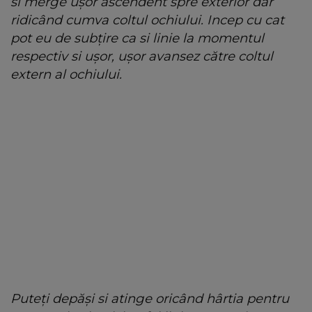
si merge ușor ascendent spre exterior dar
ridicând cumva coltul ochiului. Incep cu cat
pot eu de subțire ca si linie la momentul
respectiv si ușor, ușor avansez către coltul
extern al ochiului.
Puteți depăși si atinge oricând hârtia pentru