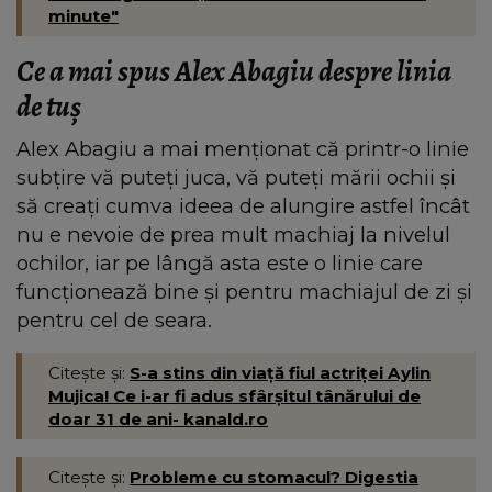
minute"
Ce a mai spus Alex Abagiu despre linia
de tuș
Alex Abagiu a mai menționat că printr-o linie
subțire vă puteți juca, vă puteți mării ochii și
să creați cumva ideea de alungire astfel încât
nu e nevoie de prea mult machiaj la nivelul
ochilor, iar pe lângă asta este o linie care
funcționează bine și pentru machiajul de zi și
pentru cel de seara.
Citește și:
S-a stins din viață fiul actriței Aylin
Mujica! Ce i-ar fi adus sfârșitul tânărului de
doar 31 de ani- kanald.ro
Citește și:
Probleme cu stomacul? Digestia