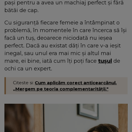
pași pentru a avea un machiaj perfect și fără
bătăi de cap.
Cu siguranță fiecare femeie a întâmpinat o
problemă, în momentele în care încerca să își
facă un tuș, deoarece niciodată nu ieșea
perfect. Dacă au existat dăți în care v-a ieșit
inegal, sau unul era mai mic și altul mai
mare, ei bine, iată cum îți poți face
tușul
de
ochi ca un expert.
Citeste si:
Cum aplicăm corect anticearcănul.
„Mergem pe teoria complementarității."