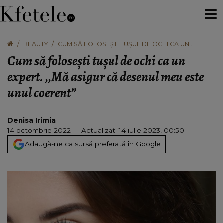
BEAUTY
CUM SĂ FOLOSEȘTI TUȘUL DE OCHI CA UN
EXPERT. ,,MĂ ASIGUR CĂ DESENUL MEU ESTE UNUL
Cum să folosești tușul de ochi ca un
COERENT”
expert. ,,Mă asigur că desenul meu este
unul coerent”
Denisa Irimia
14 octombrie 2022
Actualizat: 14 iulie 2023, 00:50
Adaugă-ne ca sursă preferată în Google