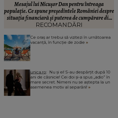
Valentin Sanfira, acuzații despre infidelitate? Ce
re
mărturisiri a făcut artistul de muzică populară:
m
n
“Doi ochi ce m-au înșelat.”
”
RECOMANDĂRI
Ce oraș ar trebui să vizitezi în urnătoarea
vacanță, în funcție de zodie
unica.ro
Nu și ei! S-au despărțit după 10
ani de căsnicie! Cei doi și-a spus „adio” în
mare secret. Nimeni nu se aștepta la un
asemenea motiv al separării!