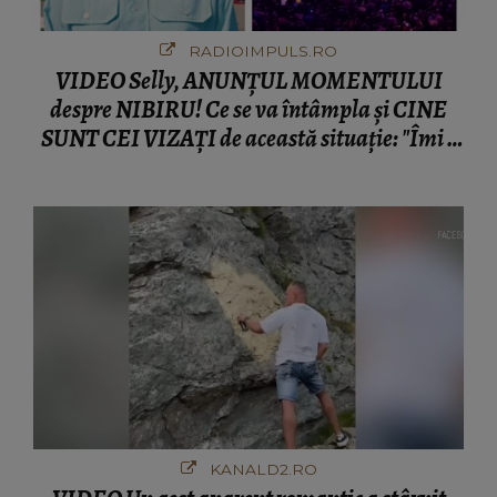
RADIOIMPULS.RO
VIDEO Selly, ANUNȚUL MOMENTULUI
despre NIBIRU! Ce se va întâmpla și CINE
SUNT CEI VIZAȚI de această situație: "Îmi e
ciudă că..."
KANALD2.RO