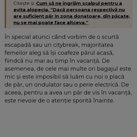
Citește și:
Cum să ne îngrijim scalpul pentru a
evita alopecia. “Dacă persoana respectivă nu
are suficient păr în zona donatoare, din păcate,
nu se mai poate face altceva.”
În special atunci când vorbim de o scurtă
escapadă sau un citybreak, majoritatea
femeilor aleg să își coafeze părul acasă,
fiindcă nu mai au timp în vacanță. De
asemenea, de cele mai multe ori bagajul este
mic și este imposibil să luăm cu noi o placă
de păr, un ondulator sau o perie electrică. De
aceea, pentru a avea un păr de vis în vacanță,
este nevoie de o atenție sporită înainte.