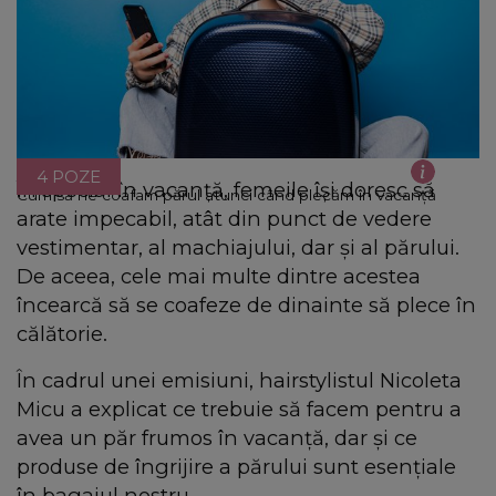
4 POZE
În special în vacanță, femeile își doresc să
Cum să ne coafam părul atunci când plecăm în vacanță
arate impecabil, atât din punct de vedere
vestimentar, al machiajului, dar și al părului.
De aceea, cele mai multe dintre acestea
încearcă să se coafeze de dinainte să plece în
călătorie.
În cadrul unei emisiuni, hairstylistul Nicoleta
Micu a explicat ce trebuie să facem pentru a
avea un păr frumos în vacanță, dar și ce
produse de îngrijire a părului sunt esențiale
în bagajul nostru.