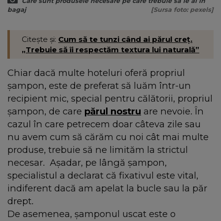
Care sunt produsele necesare pe care trebuie să le ai în
bagaj
[Sursa foto: pexels]
Citește și:
Cum să te tunzi când ai părul creț.
„Trebuie să îi respectăm textura lui naturală”
Chiar dacă multe hoteluri oferă propriul
șampon, este de preferat să luăm într-un
recipient mic, special pentru călătorii, propriul
șampon, de care
părul nostru
are nevoie. În
cazul în care petrecem doar câteva zile sau
nu avem cum să cărăm cu noi cât mai multe
produse, trebuie să ne limităm la strictul
necesar. Așadar, pe lângă șampon,
specialistul a declarat că fixativul este vital,
indiferent dacă am apelat la bucle sau la păr
drept.
De asemenea, șamponul uscat este o