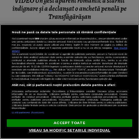
VIDEO Un gest aparent romantic a stârnit
indignare și a declanșat o anchetă penală pe
Transfăgărășan
Nouă ne pasă ca datele tale personale să rămână confidențiale
Noi și partenerii noștri
589
stocăm și/sau accesăm informații pe dispozitivul dvs., precum identificatorii cookie
unici pentru prelucrarea datelor cu caracter personal. Puteți accepta sau gestiona preferințele dvs. făcând clic
PENTRU TINE
mai jos, respectiv vă puteți opune utilizării unui interes legitim în orice moment pe pagina cu politica de
confidențialitate. Aceste alegeri vor fi raportate partenerilor noștri și nu vă vor afecta navigarea.
Mai multe
detalii
Noi si partenerii nostri (retelele de socializare si agentiile de publicitate partenere, precum si furnizorii nostri de
servicii de date analitice) prelucram date pentru a permite website-ului sa functioneze, pentru a personaliza
continutul si anunturile publicitare afisate in functie de interesele si/sau profilul dvs., pentru a va oferi
functionalitati aferente retelelor de socializare si pentru a analiza traficul pe website. Beneficiati de drepturile
prevazute de art. 15-22 din GDPR in legatura cu prelucrarea datelor cu caracter personal. Aceste drepturi pot fi
exercitate prin modalitatea indicata
aici
. Prin click pe “ACCEPT TOATE”, acceptati folosirea tuturor Tehnologiilor
de tip Cookie, care implica inclusiv acceptul dvs. cu privire la stocarea/accesarea informatiilor de catre Vendor-ii
cu care colaboram. Prin click pe “VREAU SA MODIFIC SETARILE INDIVIDUAL” puteti schimba preferintele
in mod individual, mai putin cele legate de cookie strict necesare pentru functionarea website-ului.
Atât noi, cât și partenerii noștri prelucrăm datele pentru a oferi:
Măsurarea performanței reclamelor. Dezvoltarea și îmbunătățirea serviciilor. Stocarea și/sau accesarea
informațiilor de pe un dispozitiv. Utilizarea profilurilor pentru selectarea conținutului personalizat. Crearea
profilurilor de conținut personalizat. Utilizarea profilurilor pentru selectarea publicității personalizate. Crearea
profilurilor pentru publicitate personalizată. Măsurarea performanței conținutului. Înțelegerea publicului prin
statistici sau combinații de date din surse diferite. Utilizarea de date limitate pentru a selecta publicitatea.
Utilizarea datelor limitate pentru a selecta conținutul. Date precise de geolocație și identificarea prin scanarea
dispozitivului.
Listă parteneri (furnizori)
ACCEPT TOATE
VREAU SA MODIFIC SETARILE INDIVIDUAL