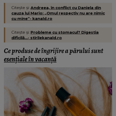
Citește și:
Andreea, în conflict cu Daniela din
cauza lui Mario: „Omul respectiv nu are nimic
cu mine”- kanald.ro
Citește și:
Probleme cu stomacul? Digestia
dificilă...- stirilekanald.ro
Ce produse de îngrijire a părului sunt
esențiale în vacanță