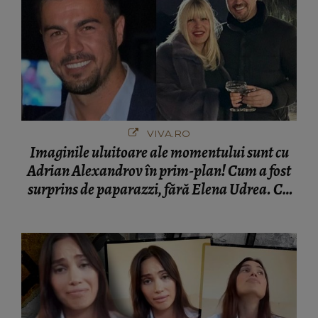
VIVA.RO
Imaginile uluitoare ale momentului sunt cu
Adrian Alexandrov în prim-plan! Cum a fost
surprins de paparazzi, fără Elena Udrea. Cu
cine s-a întâlnit partenerul fostei politiciene în
București! Gestul lui...