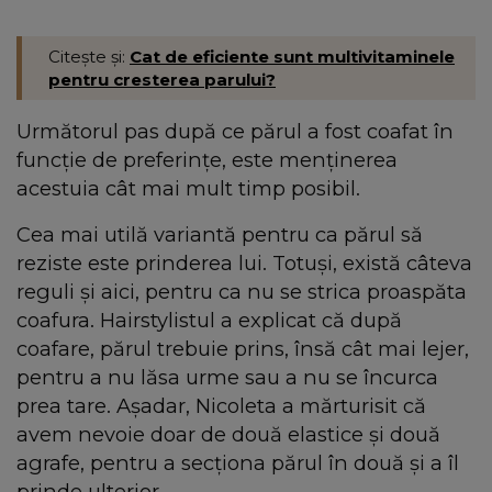
Citește și:
Cat de eficiente sunt multivitaminele
pentru cresterea parului?
Următorul pas după ce părul a fost coafat în
funcție de preferințe, este menținerea
acestuia cât mai mult timp posibil.
Cea mai utilă variantă pentru ca părul să
reziste este prinderea lui. Totuși, există câteva
reguli și aici, pentru ca nu se strica proaspăta
coafura. Hairstylistul a explicat că după
coafare, părul trebuie prins, însă cât mai lejer,
pentru a nu lăsa urme sau a nu se încurca
prea tare. Așadar, Nicoleta a mărturisit că
avem nevoie doar de două elastice și două
agrafe, pentru a secționa părul în două și a îl
prinde ulterior.