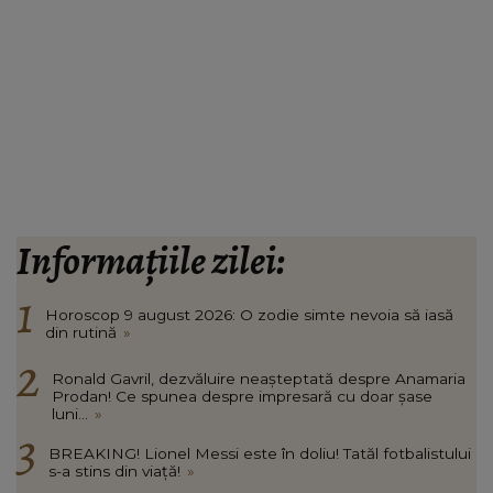
Informațiile zilei:
Horoscop 9 august 2026: O zodie simte nevoia să iasă
din rutină
»
Ronald Gavril, dezvăluire neașteptată despre Anamaria
Prodan! Ce spunea despre impresară cu doar șase
luni...
»
BREAKING! Lionel Messi este în doliu! Tatăl fotbalistului
s-a stins din viață!
»