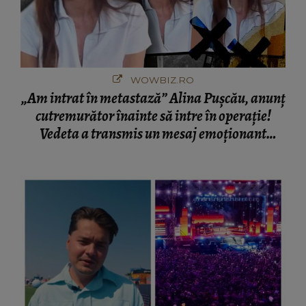
WOWBIZ.RO
„Am intrat în metastază” Alina Pușcău, anunț
cutremurător înainte să intre în operație!
Vedeta a transmis un mesaj emoționant
fanilor