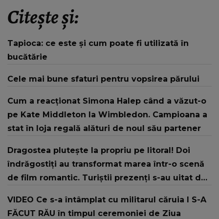
Citește și:
Tapioca: ce este și cum poate fi utilizată în
bucătărie
Cele mai bune sfaturi pentru vopsirea părului
Cum a reacționat Simona Halep când a văzut-o
pe Kate Middleton la Wimbledon. Campioana a
stat în loja regală alături de noul său partener
Dragostea plutește la propriu pe litoral! Doi
îndrăgostiți au transformat marea într-o scenă
de film romantic. Turiștii prezenți s-au uitat de
două ori
VIDEO Ce s-a întâmplat cu militarul căruia I S-A
FĂCUT RĂU în timpul ceremoniei de Ziua