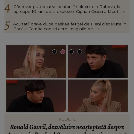
Când vor putea intra locatarii în blocul din Rahova, la
aproape 10 luni de la explozie. Ciprian Ciucu a făcut...
»
Acuzații grave după găsirea fetiței de 11 ani dispărute în
Bacău! Familia copilei cere imaginile de...
»
INFORMATIILE ZILEI
BREAKING! Lionel Messi este în doliu! Tatăl