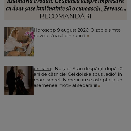
ă
fotbalistului s-a stins din viață!
R
că
C
RECOMANDĂRI
Horoscop 9 august 2026: O zodie simte
nevoia să iasă din rutină
unica.ro
Nu și ei! S-au despărțit după 10
ani de căsnicie! Cei doi și-a spus „adio” în
mare secret. Nimeni nu se aștepta la un
asemenea motiv al separării!