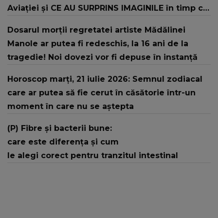
Aviației şi CE AU SURPRINS IMAGINILE în timp ce
şeful Armatei și-a continuat discursul: "Offf,
Dosarul morții regretatei artiste Mădălinei
săracul băiat! Sper că..."
Manole ar putea fi redeschis, la 16 ani de la
tragedie! Noi dovezi vor fi depuse în instanță
Horoscop marți, 21 iulie 2026: Semnul zodiacal
care ar putea să fie cerut în căsătorie într-un
moment în care nu se aștepta
(P) Fibre și bacterii bune:
care este diferența și cum
le alegi corect pentru tranzitul intestinal