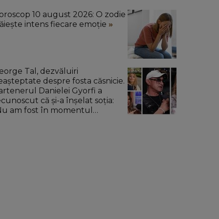
oroscop 10 august 2026: O zodie
răiește intens fiecare emoție
eorge Tal, dezvăluiri
eașteptate despre fosta căsnicie.
artenerul Danielei Gyorfi a
ecunoscut că și-a înșelat soția:
Nu am fost în momentul
espectiv un om corect.”