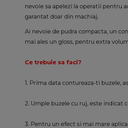
nevoie sa apelezi la operatii pentru a
garantat doar din machiaj.
Ai nevoie de pudra compacta, un cont
mai ales un gloss, pentru extra volum
VEDETE
Ce trebuie sa faci?
neașteptate
Alina Pușcău, noi detalii despre
 Partenerul
cu boala. Ce așteaptă să afle d
scut că și-a
medici după începerea tratamen
1. Prima data contureaza-ti buzele, ast
t în momentul
„O să-mi spună dacă...”
rect.”
2. Umple buzele cu ruj, este indicat c
3. Pentru un efect si mai mare aplica 