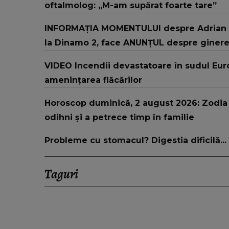
oftalmolog: „M-am supărat foarte tare”
INFORMAȚIA MOMENTULUI despre Adrian Ro
la Dinamo 2, face ANUNȚUL despre ginerele 
VIDEO Incendii devastatoare în sudul Euro
amenințarea flăcărilor
Horoscop duminică, 2 august 2026: Zodia c
odihni și a petrece timp în familie
Probleme cu stomacul? Digestia dificilă...
Taguri