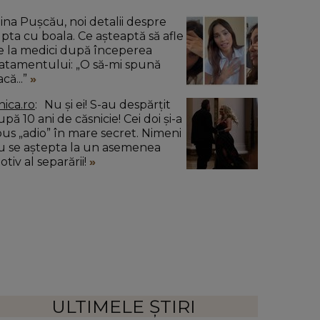
lina Pușcău, noi detalii despre
upta cu boala. Ce așteaptă să afle
e la medici după începerea
ratamentului: „O să-mi spună
că...”
nica.ro
Nu și ei! S-au despărțit
pă 10 ani de căsnicie! Cei doi și-a
pus „adio” în mare secret. Nimeni
u se aștepta la un asemenea
tiv al separării!
ULTIMELE ȘTIRI