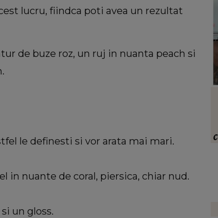
cest lucru, fiindca poti avea un rezultat
ur de buze roz, un ruj in nuanta peach si
.
VEDETE
 lupta
Iubitul Paulei Chirilă a răbufnit!
e la
Bărbatul a avut o reacție dură după
tului:
comentariile primite în mediul online:
fel le definesti si vor arata mai mari.
„Cât venin! Câtă răutate!”
el in nuante de coral, piersica, chiar nud.
si un gloss.