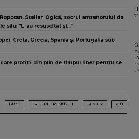
H
t
potan. Stelian Ogică, socrul antrenorului de
său: "L-au resuscitat și..."
pei: Creta, Grecia, Spania și Portugalia sub
G
n
P
are profită din plin de timpul liber pentru se
r
„
r
BUZE
TRUC DE FRUMUSETE
BEAUTY
RUJ