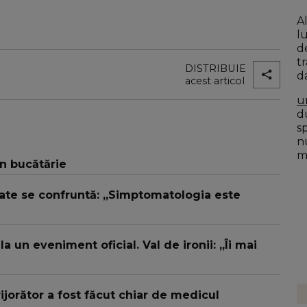
A
l
d
t
DISTRIBUIE
da
acest articol
u
du
s
n
mo
în bucătărie
ate se confruntă: „Simptomatologia este
 un eveniment oficial. Val de ironii: „Îi mai
ijorător a fost făcut chiar de medicul