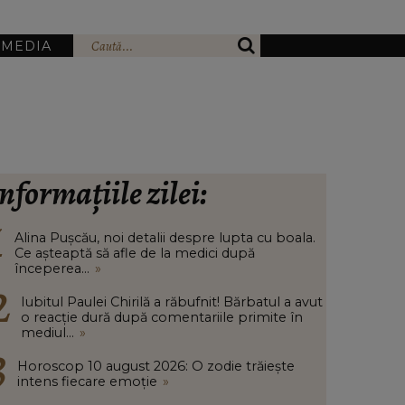
IMEDIA
nformațiile zilei:
Alina Pușcău, noi detalii despre lupta cu boala.
Ce așteaptă să afle de la medici după
începerea...
»
Iubitul Paulei Chirilă a răbufnit! Bărbatul a avut
o reacție dură după comentariile primite în
mediul...
»
Horoscop 10 august 2026: O zodie trăiește
intens fiecare emoție
»