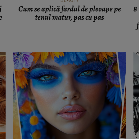
BEAUTY
j
Cum se aplică fardul de pleoape pe
8
e
tenul matur, pas cu pas