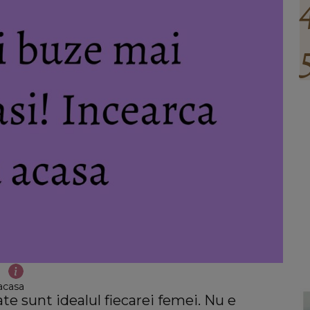
 acasa
te sunt idealul fiecarei femei. Nu e