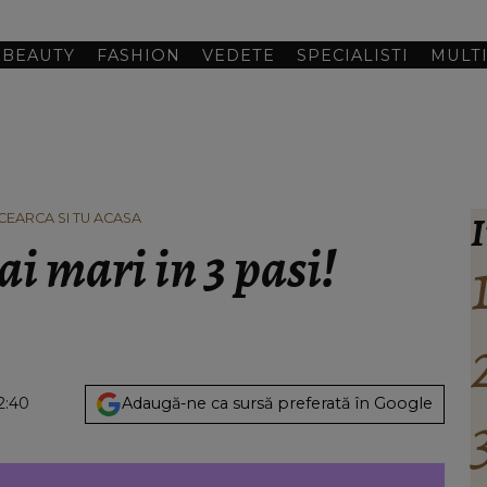
BEAUTY
FASHION
VEDETE
SPECIALISTI
MULT
I
INCEARCA SI TU ACASA
ai mari in 3 pasi!
2:40
Adaugă-ne ca sursă preferată în Google