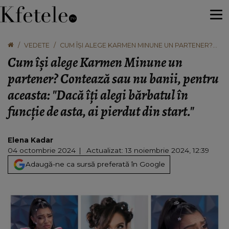
VEDETE
CUM ÎȘI ALEGE KARMEN MINUNE UN PARTENER?
CONTEAZĂ SAU NU BANII, PENTRU ACEASTA:
Cum își alege Karmen Minune un
"DACĂ ÎȚI ALEGI BĂRBATUL ÎN FUNCȚIE DE ASTA, AI
PIERDUT DIN START."
partener? Contează sau nu banii, pentru
aceasta: "Dacă îți alegi bărbatul în
funcție de asta, ai pierdut din start."
Elena Kadar
04 octombrie 2024
Actualizat: 13 noiembrie 2024, 12:39
Adaugă-ne ca sursă preferată în Google