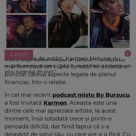
4 POZE
Deși în ziua de astăzi, Karmen Minune nu
Cum își alege Karmen Minune un partener? Contează sau
mai formează un cuplu cu soțul ei, aceasta a
nu banii, pentru aceasta: "Dacă îți alegi bărbatul în funcție de
asta, ai pierdut din start."
punctat câteva aspecte legate de planul
financiar, într-o relație.
În cel mai recent
podcast mișto By Bursucu
,
a fost invitată
Karmen
. Aceasta este una
dintre cele mai apreciate artiste, la acest
moment, însă totodată trece și printr-o
perioadă dificilă, dat fiind faptul că s-a
despărțit de soțul său, cu care are și o fiică. Cu