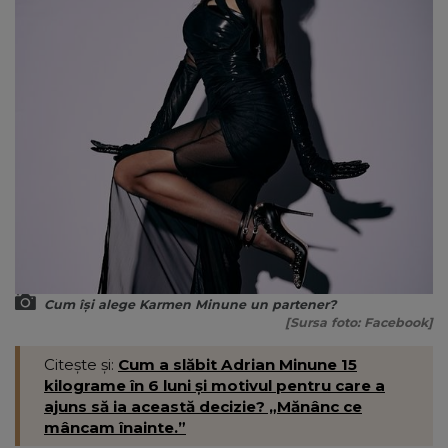
Cum își alege Karmen Minune un partener?
[Sursa foto: Facebook]
Citește și:
Cum a slăbit Adrian Minune 15
kilograme în 6 luni și motivul pentru care a
ajuns să ia această decizie? „Mănânc ce
mâncam înainte.”