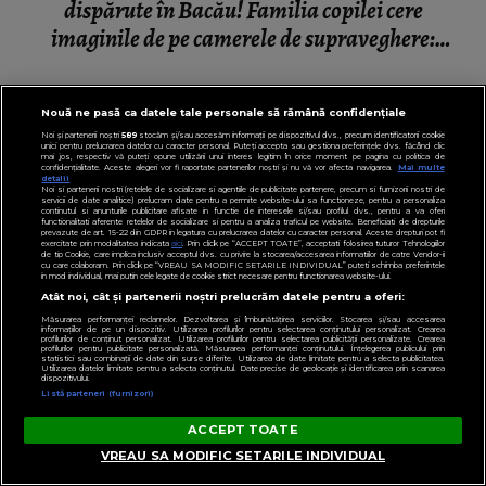
dispărute în Bacău! Familia copilei cere
imaginile de pe camerele de supraveghere:
„Nu s-a mai dus sora mea...”
Nouă ne pasă ca datele tale personale să rămână confidențiale
Noi și partenerii noștri
589
stocăm și/sau accesăm informații pe dispozitivul dvs., precum identificatorii cookie
unici pentru prelucrarea datelor cu caracter personal. Puteți accepta sau gestiona preferințele dvs. făcând clic
mai jos, respectiv vă puteți opune utilizării unui interes legitim în orice moment pe pagina cu politica de
confidențialitate. Aceste alegeri vor fi raportate partenerilor noștri și nu vă vor afecta navigarea.
Mai multe
detalii
Noi si partenerii nostri (retelele de socializare si agentiile de publicitate partenere, precum si furnizorii nostri de
servicii de date analitice) prelucram date pentru a permite website-ului sa functioneze, pentru a personaliza
continutul si anunturile publicitare afisate in functie de interesele si/sau profilul dvs., pentru a va oferi
functionalitati aferente retelelor de socializare si pentru a analiza traficul pe website. Beneficiati de drepturile
prevazute de art. 15-22 din GDPR in legatura cu prelucrarea datelor cu caracter personal. Aceste drepturi pot fi
exercitate prin modalitatea indicata
aici
. Prin click pe “ACCEPT TOATE”, acceptati folosirea tuturor Tehnologiilor
de tip Cookie, care implica inclusiv acceptul dvs. cu privire la stocarea/accesarea informatiilor de catre Vendor-ii
cu care colaboram. Prin click pe “VREAU SA MODIFIC SETARILE INDIVIDUAL” puteti schimba preferintele
in mod individual, mai putin cele legate de cookie strict necesare pentru functionarea website-ului.
Atât noi, cât și partenerii noștri prelucrăm datele pentru a oferi:
Măsurarea performanței reclamelor. Dezvoltarea și îmbunătățirea serviciilor. Stocarea și/sau accesarea
informațiilor de pe un dispozitiv. Utilizarea profilurilor pentru selectarea conținutului personalizat. Crearea
profilurilor de conținut personalizat. Utilizarea profilurilor pentru selectarea publicității personalizate. Crearea
profilurilor pentru publicitate personalizată. Măsurarea performanței conținutului. Înțelegerea publicului prin
statistici sau combinații de date din surse diferite. Utilizarea de date limitate pentru a selecta publicitatea.
Utilizarea datelor limitate pentru a selecta conținutul. Date precise de geolocație și identificarea prin scanarea
dispozitivului.
Listă parteneri (furnizori)
ACCEPT TOATE
VREAU SA MODIFIC SETARILE INDIVIDUAL
VEDETE