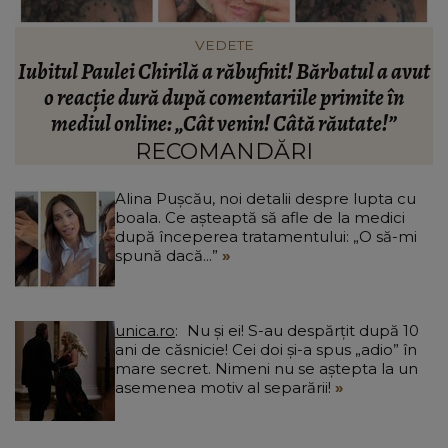
HOROSCOP
ut
Horoscop 10 august 2026: O zodie trăiește intens
fiecare emoție
c
RECOMANDĂRI
Alina Pușcău, noi detalii despre lupta cu
boala. Ce așteaptă să afle de la medici
după începerea tratamentului: „O să-mi
spună dacă...”
unica.ro
Nu și ei! S-au despărțit după 10
ani de căsnicie! Cei doi și-a spus „adio” în
mare secret. Nimeni nu se aștepta la un
asemenea motiv al separării!