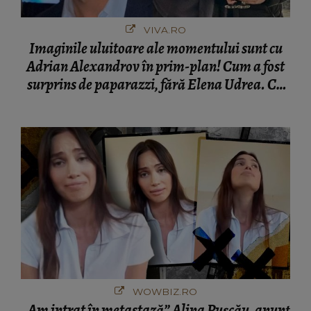
VIVA.RO
Imaginile uluitoare ale momentului sunt cu
Adrian Alexandrov în prim-plan! Cum a fost
surprins de paparazzi, fără Elena Udrea. Cu
cine s-a întâlnit partenerul fostei politiciene în
București! Gestul lui...
WOWBIZ.RO
„Am intrat în metastază” Alina Pușcău, anunț