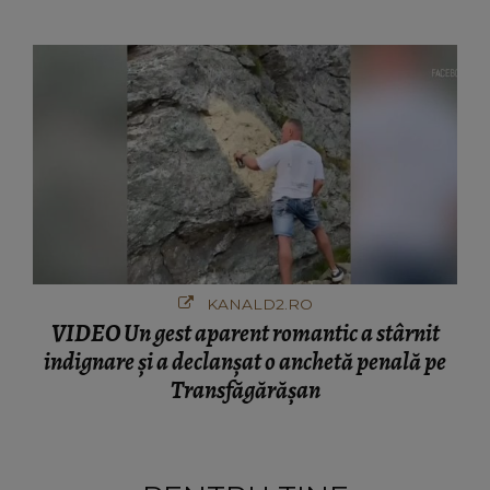
ciudă că..."
KANALD2.RO
VIDEO Un gest aparent romantic a stârnit
indignare și a declanșat o anchetă penală pe
Transfăgărășan