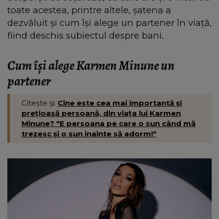
toate acestea, printre altele, șatena a
dezvăluit și cum își alege un partener în viață,
fiind deschis subiectul despre bani.
Cum își alege Karmen Minune un
partener
Citește și:
Cine este cea mai importantă și
prețioasă persoană, din viața lui Karmen
Minune? "E persoana pe care o sun când mă
trezesc și o sun înainte să adorm!"