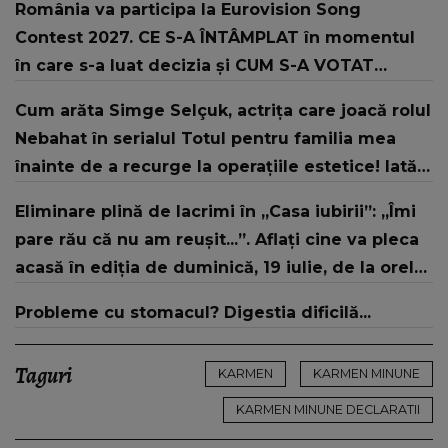
România va participa la Eurovision Song
Contest 2027. CE S-A ÎNTÂMPLAT în momentul
în care s-a luat decizia și CUM S-A VOTAT
revenirea în concurs: "Reprezintă un proiect
Cum arăta Simge Selçuk, actrița care joacă rolul
strategic de..."
Nebahat în serialul Totul pentru familia mea
înainte de a recurge la operațiile estetice! Iată
ce aspect fizic uluitor avea aceasta la 19 ani:
Eliminare plină de lacrimi în „Casa iubirii”: „Îmi
„Tinerețe rebelă”
pare rău că nu am reușit...”. Aflați cine va pleca
acasă în ediția de duminică, 19 iulie, de la orele
16:00 și 19:00, doar la Kanal D
Probleme cu stomacul? Digestia dificilă...
Taguri
KARMEN
KARMEN MINUNE
KARMEN MINUNE DECLARATII