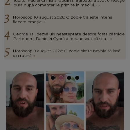
Iubitul Paulei Chirilă a răbufnit! Bărbatul a avut o reacție
dură după comentariile primite în mediul...
»
Horoscop 10 august 2026: O zodie trăiește intens
fiecare emoție
»
George Tal, dezvăluiri neașteptate despre fosta căsnicie.
Partenerul Danielei Gyorfi a recunoscut că și-a...
»
Horoscop 9 august 2026: O zodie simte nevoia să iasă
din rutină
»