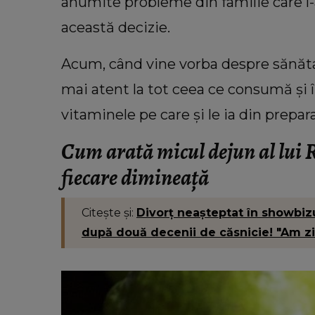
de orașul pe
îngropat în curtea unei case 
anumite probleme din familie care l-
i
Botoșani. Ce îi mărturisise fiulu
această decizie.
înainte să dispară: „Așa a fost 
cadavrul!”
Acum, când vine vorba despre sănătat
mai atent la tot ceea ce consumă și 
vitaminele pe care și le ia din prepar
Cum arată micul dejun al lui R
fiecare dimineață
Citește și:
Divorț neașteptat în showbizu
după două decenii de căsnicie! "Am zi