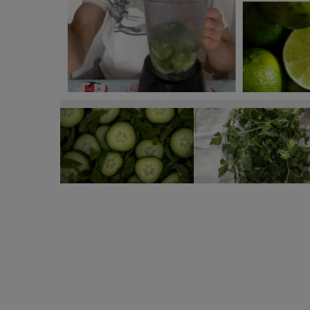
Cum arată micul dejun al lui Radu Ille și ce bea art
„Tot ce este verde, mie îmi dă o poftă de viață.”