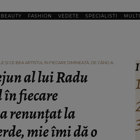
BEAUTY
FASHION
VEDETE
SPECIALISTI
MULT
I
E ȘI CE BEA ARTISTUL ÎN FIECARE DIMINEAȚĂ, DE CÂND A
, MIE ÎMI DĂ O POFTĂ DE VIAȚĂ.”
jun al lui Radu
l în fiecare
a renunțat la
verde, mie îmi dă o