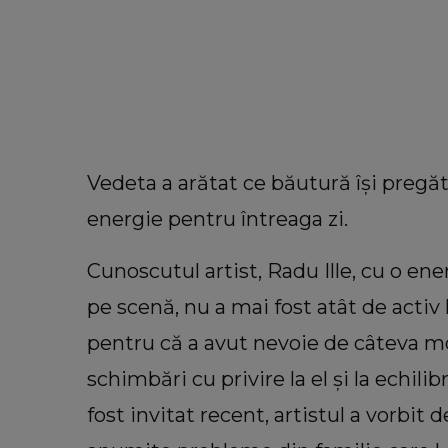
Vedeta a arătat ce băutură își pregăte
energie pentru întreaga zi.
Cunoscutul artist, Radu Ille, cu o en
pe scenă, nu a mai fost atât de activ
pentru că a avut nevoie de câteva m
schimbări cu privire la el și la echili
INFORMATIILE ZILEI
fost invitat recent, artistul a vorbit 
vara 2026. Cum
Noi detalii în cazul bărbatului 