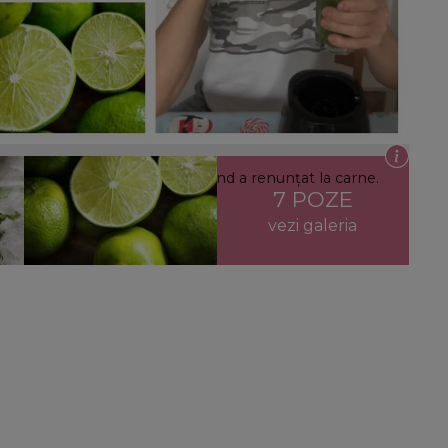
istul în fiecare dimineață, de când a renunțat la carne.
7 POZE
vezi galeria