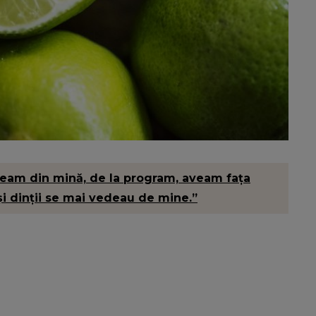
eșeam din mină, de la program, aveam fața
și dinții se mai vedeau de mine.”