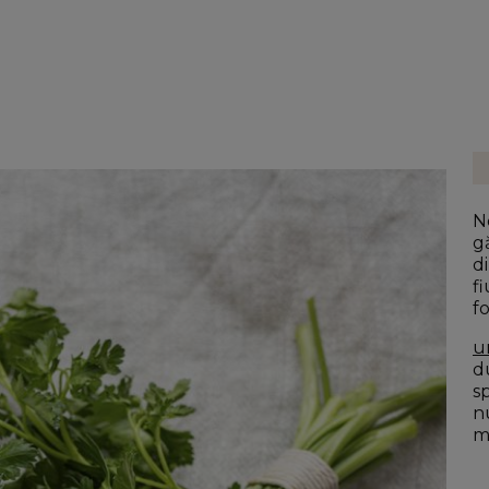
N
g
di
fi
f
u
du
s
n
mo