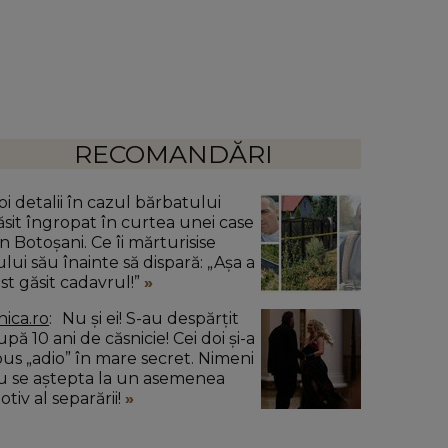
RECOMANDĂRI
oi detalii în cazul bărbatului
ăsit îngropat în curtea unei case
n Botoșani. Ce îi mărturisise
ului său înainte să dispară: „Așa a
ost găsit cadavrul!”
nica.ro
Nu și ei! S-au despărțit
pă 10 ani de căsnicie! Cei doi și-a
pus „adio” în mare secret. Nimeni
u se aștepta la un asemenea
tiv al separării!