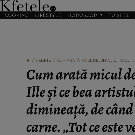
COOKING
LIFESTYLE
HOROSCOP
TU ȘI EL
VEDETE
CUM ARATĂ MICUL DEJUN AL LUI RADU ILL
RENUNȚAT LA CARNE. „TOT CE ESTE VERDE
Cum arată micul de
Ille și ce bea artistu
dimineață, de când 
carne. „Tot ce este 