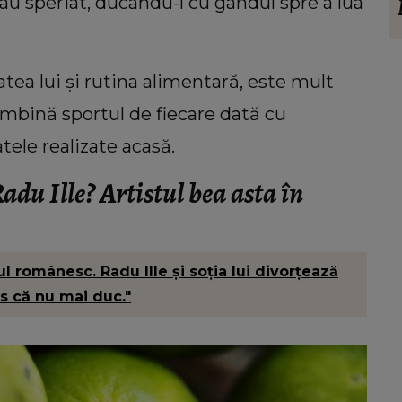
din
personalitate. Ce ți se potrivește dacă
au speriat, ducându-l cu gândul spre a lua
i său
ești o femeie romantică
găsit
ea lui și rutina alimentară, este mult
îmbină sportul de fiecare dată cu
atele realizate acasă.
adu Ille? Artistul bea asta în
l românesc. Radu Ille și soția lui divorțează
s că nu mai duc."