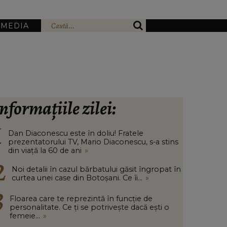
IMEDIA
nformațiile zilei:
Dan Diaconescu este în doliu! Fratele
prezentatorului TV, Mario Diaconescu, s-a stins
din viață la 60 de ani
»
Noi detalii în cazul bărbatului găsit îngropat în
curtea unei case din Botoșani. Ce îi...
»
Floarea care te reprezintă în funcție de
personalitate. Ce ți se potrivește dacă ești o
femeie...
»