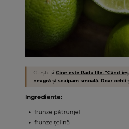
Citește și:
Cine este Radu Ille. "Când i
neagră și scuipam smoală. Doar ochii 
Ingrediente:
frunze pătrunjel
frunze țelină