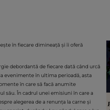
ște în fiecare dimineață și îi oferă
ergie debordantă de fiecare dată când urcă
 la evenimente în ultima perioadă, asta
omente în care să facă anumite
brul său. În cadrul unei emisiuni în care a
LIFESTYLE
despre alegerea de a renunța la carne și
găsit
Floarea care te reprezintă în funcție de