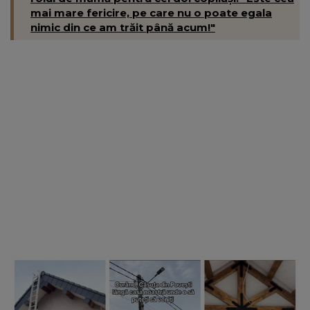
mai mare fericire, pe care nu o poate egala
nimic din ce am trăit până acum!"