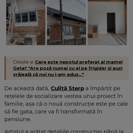
Citește și:
Care este nepotul preferat al mamei
Geta? "Are poză numai cu el pe frigider și auzi
vrăjeală că noi nu i-am adus..."
De această dată,
Culiță Sterp
a împărțit pe
rețelele de socializare vestea unui proiect în
familie, așa că o nouă construcție este pe cale
să fie gata, care va fi transformată în
pensiune.
Artistul a arătat detaliile construcției până la