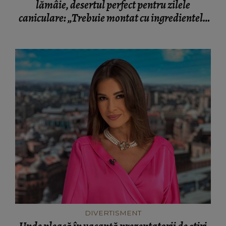
lămâie, desertul perfect pentru zilele
caniculare: „Trebuie montat cu ingredientele
cât de cât reci.”
DIVERTISMENT