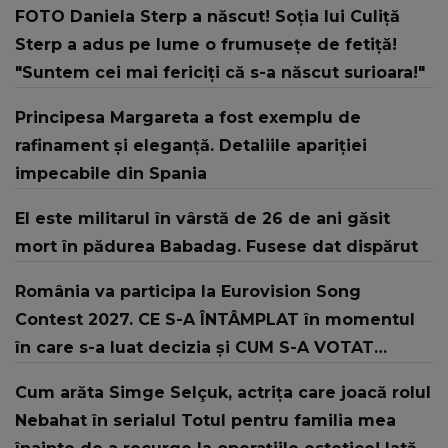
FOTO Daniela Sterp a născut! Soția lui Culiță
Sterp a adus pe lume o frumusețe de fetiță!
"Suntem cei mai fericiți că s-a născut surioara!"
Principesa Margareta a fost exemplu de
rafinament și eleganță. Detaliile apariției
impecabile din Spania
El este militarul în vârstă de 26 de ani găsit
mort în pădurea Babadag. Fusese dat dispărut
România va participa la Eurovision Song
Contest 2027. CE S-A ÎNTÂMPLAT în momentul
în care s-a luat decizia și CUM S-A VOTAT
revenirea în concurs: "Reprezintă un proiect
Cum arăta Simge Selçuk, actrița care joacă rolul
strategic de..."
Nebahat în serialul Totul pentru familia mea