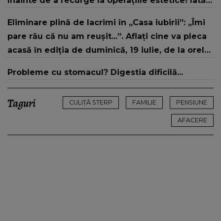
înainte de a recurge la operațiile estetice! Iată
ce aspect fizic uluitor avea aceasta la 19 ani:
Eliminare plină de lacrimi în „Casa iubirii”: „Îmi
„Tinerețe rebelă”
pare rău că nu am reușit...”. Aflați cine va pleca
acasă în ediția de duminică, 19 iulie, de la orele
16:00 și 19:00, doar la Kanal D
Probleme cu stomacul? Digestia dificilă...
Taguri
CULIȚĂ STERP
FAMILIE
PENSIUNE
AFACERE