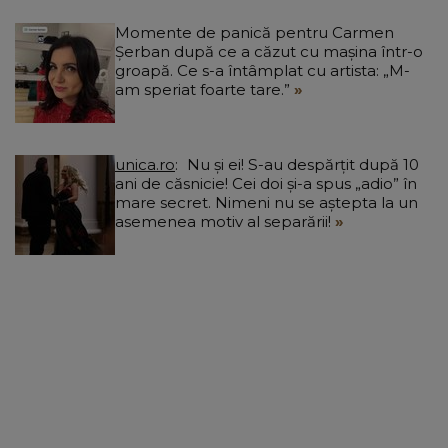
Momente de panică pentru Carmen
Șerban după ce a căzut cu mașina într-o
groapă. Ce s-a întâmplat cu artista: „M-
am speriat foarte tare.”
unica.ro
Nu și ei! S-au despărțit după 10
ani de căsnicie! Cei doi și-a spus „adio” în
mare secret. Nimeni nu se aștepta la un
asemenea motiv al separării!