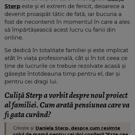
Sterp
este și el extrem de fericit, deoarece a
devenit proaspăt tătic de fată, iar bucuria a
fost de necontenit în momentul în care a ales
să împărtășească acest lucru cu fanii din
online.
Se dedică în totalitate familiei și este implicat
atât în viața profesională, cât și în tot ceea ce
ține de lucrurile ce trebuie rezolvate acasă și
găsește întotdeauna timp pentru el, dar și
pentru cei dragi lui.
Culiță Sterp a vorbit despre noul proiect
al familiei. Cum arată pensiunea care va
fi gata curând?
Citește și:
Daniela Sterp, despre cum resimte
rolul de mamă pentru cei doi copilași! "Este cea