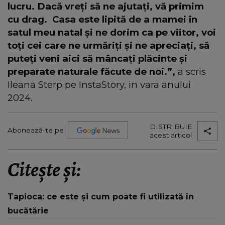
lucru. Dacă vreţi să ne ajutați, vă primim
cu drag.
Casa este lipită de a mamei în
satul meu natal și ne dorim ca pe viitor, voi
toți cei care ne urmăriți și ne apreciați, să
puteţi veni aici să mâncați plăcinte şi
preparate naturale făcute de noi.”,
a scris
Ileana Sterp pe InstaStory, in vara anului
2024.
DISTRIBUIE
Abonează-te pe
acest articol
Citește și:
Tapioca: ce este și cum poate fi utilizată în
bucătărie