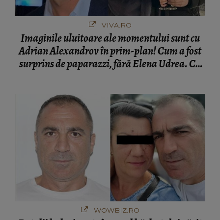
VIVA.RO
Imaginile uluitoare ale momentului sunt cu
Adrian Alexandrov în prim-plan! Cum a fost
surprins de paparazzi, fără Elena Udrea. Cu
cine s-a întâlnit partenerul fostei politiciene în
București! Gestul lui...
WOWBIZ.RO