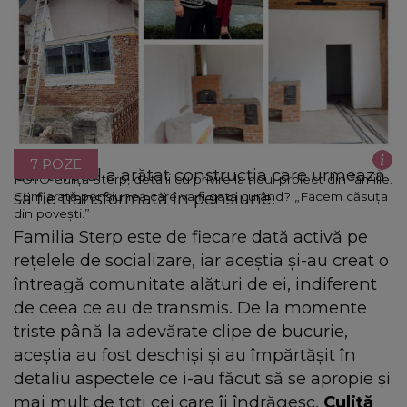
7 POZE
Cântărețul a arătat construcția care urmează
FOTO Culiță Sterp, detalii cu privire la noul proiect din familie.
să fie transformată în pensiune.
Cum arată pensiunea care va fi gata curând? „Facem căsuța
din povești.”
Familia Sterp este de fiecare dată activă pe
rețelele de socializare, iar aceștia și-au creat o
întreagă comunitate alături de ei, indiferent
de ceea ce au de transmis. De la momente
triste până la adevărate clipe de bucurie,
aceștia au fost deschiși și au împărtășit în
detaliu aspectele ce i-au făcut să se apropie și
mai mult de toți cei care îi îndrăgesc.
Culiță