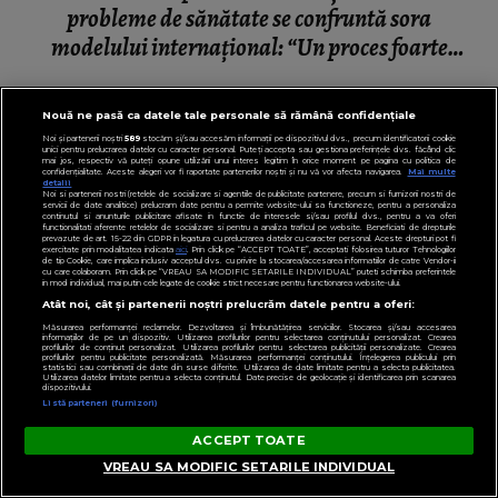
probleme de sănătate se confruntă sora
modelului internațional: “Un proces foarte
greu.”
Nouă ne pasă ca datele tale personale să rămână confidențiale
Noi și partenerii noștri
589
stocăm și/sau accesăm informații pe dispozitivul dvs., precum identificatorii cookie
unici pentru prelucrarea datelor cu caracter personal. Puteți accepta sau gestiona preferințele dvs. făcând clic
mai jos, respectiv vă puteți opune utilizării unui interes legitim în orice moment pe pagina cu politica de
confidențialitate. Aceste alegeri vor fi raportate partenerilor noștri și nu vă vor afecta navigarea.
Mai multe
detalii
Noi si partenerii nostri (retelele de socializare si agentiile de publicitate partenere, precum si furnizorii nostri de
servicii de date analitice) prelucram date pentru a permite website-ului sa functioneze, pentru a personaliza
continutul si anunturile publicitare afisate in functie de interesele si/sau profilul dvs., pentru a va oferi
functionalitati aferente retelelor de socializare si pentru a analiza traficul pe website. Beneficiati de drepturile
prevazute de art. 15-22 din GDPR in legatura cu prelucrarea datelor cu caracter personal. Aceste drepturi pot fi
exercitate prin modalitatea indicata
aici
. Prin click pe “ACCEPT TOATE”, acceptati folosirea tuturor Tehnologiilor
de tip Cookie, care implica inclusiv acceptul dvs. cu privire la stocarea/accesarea informatiilor de catre Vendor-ii
cu care colaboram. Prin click pe “VREAU SA MODIFIC SETARILE INDIVIDUAL” puteti schimba preferintele
in mod individual, mai putin cele legate de cookie strict necesare pentru functionarea website-ului.
Atât noi, cât și partenerii noștri prelucrăm datele pentru a oferi:
Măsurarea performanței reclamelor. Dezvoltarea și îmbunătățirea serviciilor. Stocarea și/sau accesarea
informațiilor de pe un dispozitiv. Utilizarea profilurilor pentru selectarea conținutului personalizat. Crearea
profilurilor de conținut personalizat. Utilizarea profilurilor pentru selectarea publicității personalizate. Crearea
profilurilor pentru publicitate personalizată. Măsurarea performanței conținutului. Înțelegerea publicului prin
statistici sau combinații de date din surse diferite. Utilizarea de date limitate pentru a selecta publicitatea.
Utilizarea datelor limitate pentru a selecta conținutul. Date precise de geolocație și identificarea prin scanarea
dispozitivului.
Listă parteneri (furnizori)
ACCEPT TOATE
VREAU SA MODIFIC SETARILE INDIVIDUAL
VEDETE