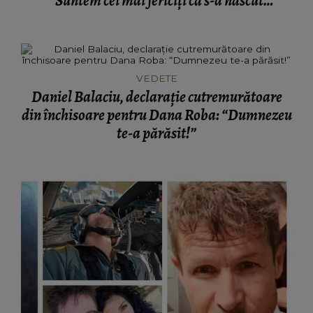
"Suntem cei mai fericiți că s-a născut
surioara!"
VEDETE
Daniel Balaciu, declarație cutremurătoare
din închisoare pentru Dana Roba: “Dumnezeu
te-a părăsit!”