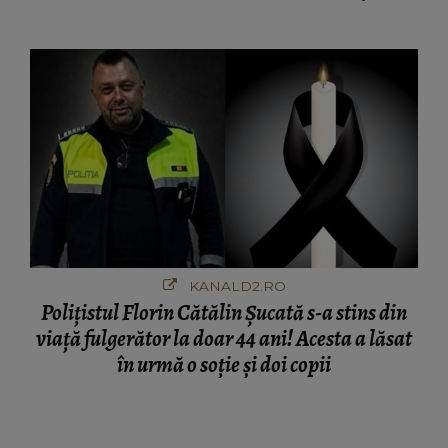
afacere a deschis cu banii obținuți? SUMA E
COLOSALĂ
KANALD2.RO
Polițistul Florin Cătălin Șucată s-a stins din
viață fulgerător la doar 44 ani! Acesta a lăsat
în urmă o soție și doi copii