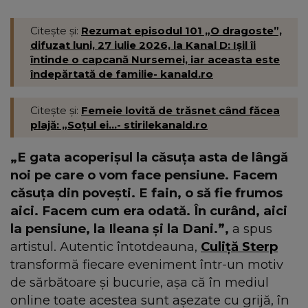
Citește și:
Rezumat episodul 101 „O dragoste”,
difuzat luni, 27 iulie 2026, la Kanal D: Ișil îi
întinde o capcană Nursemei, iar aceasta este
îndepărtată de familie- kanald.ro
Citește și:
Femeie lovită de trăsnet când făcea
plajă: „Soțul ei...- stirilekanald.ro
„E gata acoperișul la căsuța asta de lângă
noi pe care o vom face pensiune. Facem
căsuța din povești. E fain, o să fie frumos
aici. Facem cum era odată. În curând, aici
la pensiune, la Ileana și la Dani.”,
a spus
artistul. Autentic întotdeauna,
Culiță Sterp
transformă fiecare eveniment într-un motiv
de sărbătoare și bucurie, așa că în mediul
online toate acestea sunt așezate cu grijă, în