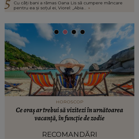
Cu câți bani a rămas Oana Lis să cumpere mâncare
pentru ea și soțul ei, Viorel: „Abia...
»
INFORMATIILE ZILEI
Mesajul lui Nicușor Dan pentru întreaga
V
populație. Ce spune președintele României despre
situația financiară și puterea de cumpărare din
țară: “Există incertitudine cu privire la viitor.”
RECOMANDĂRI