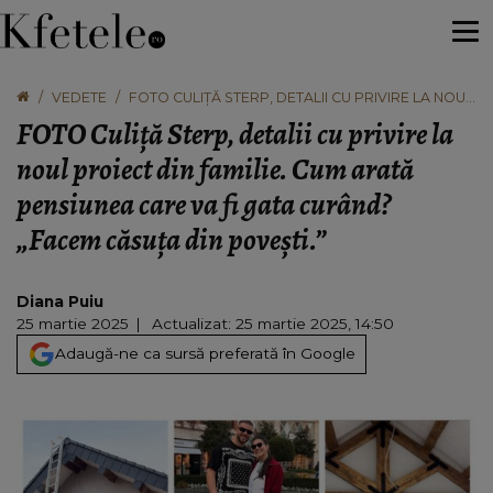
VEDETE
FOTO CULIȚĂ STERP, DETALII CU PRIVIRE LA NOUL
PROIECT DIN FAMILIE. CUM ARATĂ PENSIUNEA
FOTO Culiță Sterp, detalii cu privire la
CARE VA FI GATA CURÂND? „FACEM CĂSUȚA DIN
POVEȘTI.”
noul proiect din familie. Cum arată
pensiunea care va fi gata curând?
„Facem căsuța din povești.”
Diana Puiu
25 martie 2025
Actualizat: 25 martie 2025, 14:50
Adaugă-ne ca sursă preferată în Google