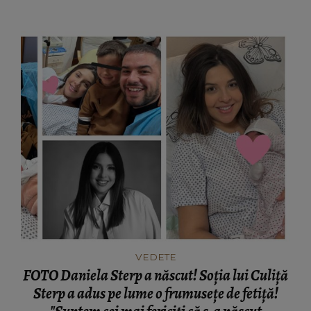
din ce am trăit până acum!"
VEDETE
FOTO Daniela Sterp a născut! Soția lui Culiță
Sterp a adus pe lume o frumusețe de fetiță!