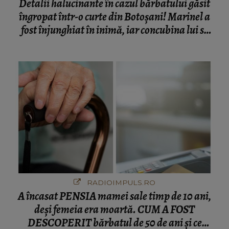
Detalii halucinante în cazul bărbatului găsit
îngropat într-o curte din Botoșani! Marinel a
fost înjunghiat în inimă, iar concubina lui se
numără printre suspecți
RADIOIMPULS.RO
A încasat PENSIA mamei sale timp de 10 ani,
deși femeia era moartă. CUM A FOST
DESCOPERIT bărbatul de 50 de ani și ce