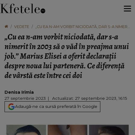
VEDETE
„CU EA N-AM VORBIT NICIODATĂ, DAR S-A NIMERIT
ÎN 2003 SĂ O VĂD ÎN PREAJMA UNUI JOB.” MARIUS
„Cu ea n-am vorbit niciodată, dar s-a
ELISEI A OFERIT DECLARAȚII DESPRE NOUA LUI
PARTENERĂ. CE DIFERENȚĂ DE VÂRSTĂ ESTE
nimerit în 2003 să o văd în preajma unui
ÎNTRE CEI DOI
job.” Marius Elisei a oferit declarații
despre noua lui parteneră. Ce diferență
de vârstă este între cei doi
Denisa Irimia
27 septembrie 2023
Actualizat: 27 septembrie 2023, 16:15
Adaugă-ne ca sursă preferată în Google