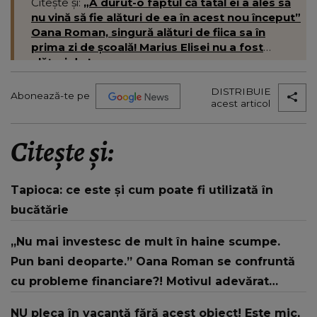
Citește și:
„A durut-o faptul că tatăl ei a ales să
nu vină să fie alături de ea în acest nou început”
Oana Roman, singură alături de fiica sa în
prima zi de școală! Marius Elisei nu a fost
alături de Isa
DISTRIBUIE
Abonează-te pe
acest articol
Citește și:
Tapioca: ce este și cum poate fi utilizată în
bucătărie
„Nu mai investesc de mult în haine scumpe.
Pun bani deoparte.” Oana Roman se confruntă
cu probleme financiare?! Motivul adevărat
pentru care vedeta s-a decis să economisească
NU pleca în vacanță fără acest obiect! Este mic,