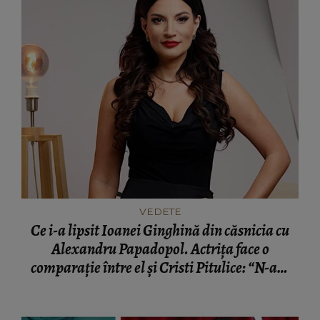
VEDETE
Ce i-a lipsit Ioanei Ginghină din căsnicia cu
Alexandru Papadopol. Actrița face o
comparație între el și Cristi Pitulice: “N-am
avut niciodată așa ceva.”