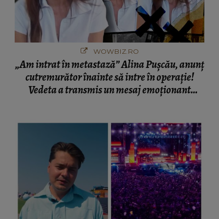
WOWBIZ.RO
„Am intrat în metastază” Alina Pușcău, anunț
cutremurător înainte să intre în operație!
Vedeta a transmis un mesaj emoționant
fanilor