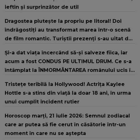
ieftin și surprinzător de util
Dragostea plutește la propriu pe litoral! Doi
îndrăgostiți au transformat marea într-o scenă
de film romantic. Turiștii prezenți s-au uitat de
două ori
Și-a dat viața încercând să-și salveze fiica, iar
acum a fost CONDUS PE ULTIMUL DRUM. Ce s-a
întâmplat la ÎNMORMÂNTAREA românului ucis în
Italia este sfâșietor: "În timp ce..."
Tristețe teribilă la Hollywood! Actrița Kaylee
Hottle s-a stins din viață la doar 18 ani, în urma
unui cumplit incident rutier
Horoscop marți, 21 iulie 2026: Semnul zodiacal
care ar putea să fie cerut în căsătorie într-un
moment în care nu se aștepta