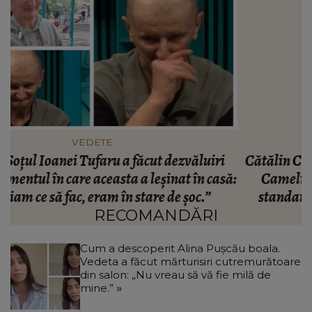
VEDETE
Cătălin Crișan dezvăluie motivul despărțirii de
ă:
Camelia Tabără. Ce a spus artistul despre
standardele fostei partenere: „Nu pot să...”
RECOMANDĂRI
Cum a descoperit Alina Pușcău boala.
Vedeta a făcut mărturisiri cutremurătoare
din salon: „Nu vreau să vă fie milă de
mine.”