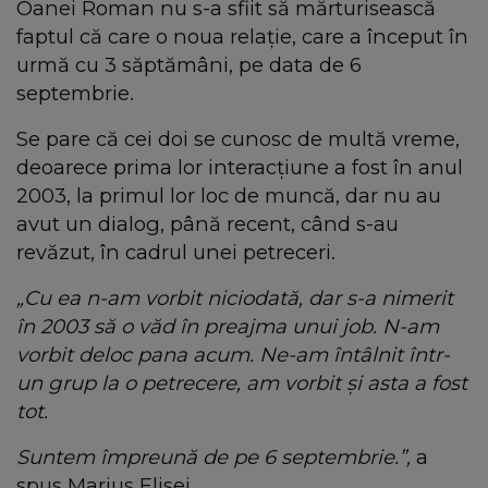
Oanei Roman nu s-a sfiit să mărturisească
faptul că care o noua relație, care a început în
urmă cu 3 săptămâni, pe data de 6
septembrie.
Se pare că cei doi se cunosc de multă vreme,
deoarece prima lor interacțiune a fost în anul
2003, la primul lor loc de muncă, dar nu au
avut un dialog, până recent, când s-au
revăzut, în cadrul unei petreceri.
„Cu ea n-am vorbit niciodată, dar s-a nimerit
în 2003 să o văd în preajma unui job. N-am
vorbit deloc pana acum. Ne-am întâlnit într-
un grup la o petrecere, am vorbit și asta a fost
tot.
Suntem împreună de pe 6 septembrie.”,
a
spus Marius Elisei.