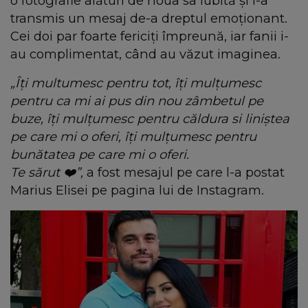
o fotografie alături de noua sa iubită și i-a
transmis un mesaj de-a dreptul emoționant.
Cei doi par foarte fericiți împreună, iar fanii i-
au complimentat, când au văzut imaginea.
„Îți multumesc pentru tot, îți mulțumesc
pentru ca mi ai pus din nou zâmbetul pe
buze, îți mulțumesc pentru căldura si liniștea
pe care mi o oferi, îți mulțumesc pentru
bunătatea pe care mi o oferi.
Te sărut
❤️”,
a fost mesajul pe care l-a postat
Marius Elisei pe pagina lui de Instagram.