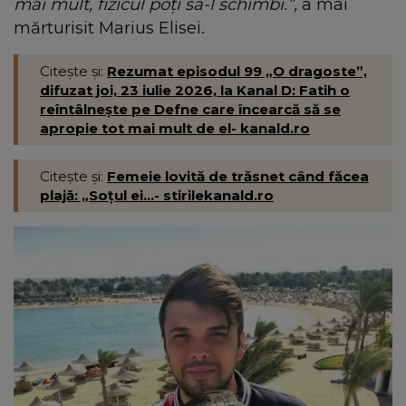
mai mult, fizicul poți să-l schimbi.”,
a mai
mărturisit Marius Elisei.
Citește și:
Rezumat episodul 99 „O dragoste”,
difuzat joi, 23 iulie 2026, la Kanal D: Fatih o
reîntâlnește pe Defne care încearcă să se
apropie tot mai mult de el- kanald.ro
Citește și:
Femeie lovită de trăsnet când făcea
plajă: „Soțul ei...- stirilekanald.ro