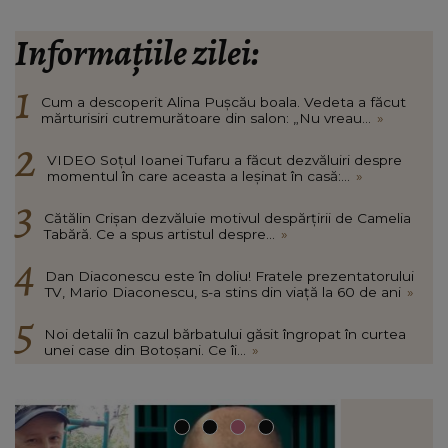
Informațiile zilei:
Cum a descoperit Alina Pușcău boala. Vedeta a făcut
mărturisiri cutremurătoare din salon: „Nu vreau...
»
VIDEO Soțul Ioanei Tufaru a făcut dezvăluiri despre
momentul în care aceasta a leșinat în casă:...
»
Cătălin Crișan dezvăluie motivul despărțirii de Camelia
Tabără. Ce a spus artistul despre...
»
Dan Diaconescu este în doliu! Fratele prezentatorului
TV, Mario Diaconescu, s-a stins din viață la 60 de ani
»
Noi detalii în cazul bărbatului găsit îngropat în curtea
unei case din Botoșani. Ce îi...
»