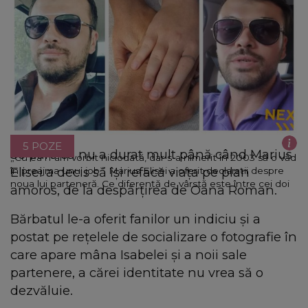
5 POZE
Se pare că nu a durat mult până când Marius
„Cu ea n-am vorbit niciodată, dar s-a nimerit în 2003 să o văd
Elisei a decis să își refacă viața pe plan
în preajma unui job.” Marius Elisei a oferit declarații despre
noua lui parteneră. Ce diferență de vârstă este între cei doi
amoros, de la despărțirea de Oana Roman.
Bărbatul le-a oferit fanilor un indiciu și a
postat pe rețelele de socializare o fotografie în
care apare mâna Isabelei și a noii sale
partenere, a cărei identitate nu vrea să o
dezvăluie.