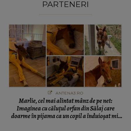
PARTENERI
ANTENA3.RO
Marlie, cel mai alintat mânz de pe net:
Imaginea cu căluțul orfan din Sălaj care
doarme în pijama ca un copil a înduioșat mii
de români