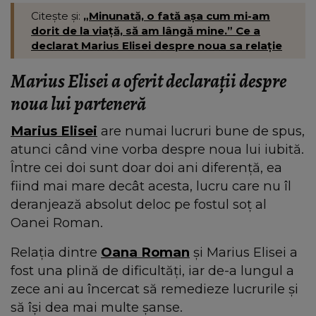
Citește și:
„Minunată, o fată așa cum mi-am
dorit de la viață, să am lângă mine.” Ce a
declarat Marius Elisei despre noua sa relație
Marius Elisei a oferit declarații despre
noua lui parteneră
Marius Elisei
are numai lucruri bune de spus,
atunci când vine vorba despre noua lui iubită.
Între cei doi sunt doar doi ani diferență, ea
fiind mai mare decât acesta, lucru care nu îl
deranjează absolut deloc pe fostul soț al
Oanei Roman.
Relația dintre
Oana Roman
și Marius Elisei a
fost una plină de dificultăți, iar de-a lungul a
zece ani au încercat să remedieze lucrurile și
să își dea mai multe șanse.