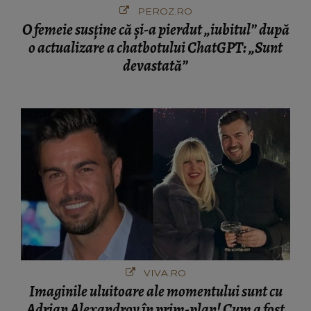
devastată”
VIVA.RO
Imaginile uluitoare ale momentului sunt cu
Adrian Alexandrov în prim-plan! Cum a fost
surprins de paparazzi, fără Elena Udrea. Cu
cine s-a întâlnit partenerul fostei politiciene în
București! Gestul lui...