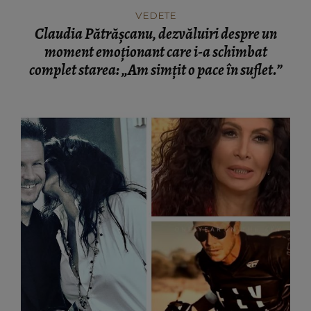
complet starea: „Am simțit o pace în suflet.”
VEDETE
Mihaela Rădulescu, mesaj sfâșietor la un an