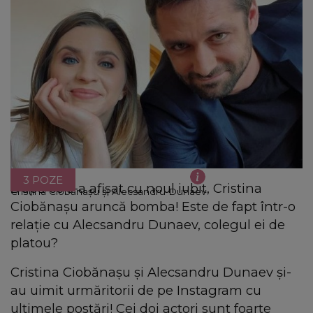
3 POZE
După ce s-a afișat cu noul iubit, Cristina
Cristina Ciobănașu și Alecsandru Dunaev
Ciobănașu aruncă bomba! Este de fapt într-o
relație cu Alecsandru Dunaev, colegul ei de
platou?
Cristina Ciobănașu și Alecsandru Dunaev și-
au uimit urmăritorii de pe Instagram cu
ultimele postări! Cei doi actori sunt foarte