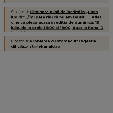
Citește și:
Eliminare plină de lacrimi în „Casa
iubirii”: „Îmi pare rău că nu am reușit...”. Aflați
cine va pleca acasă în ediția de duminică, 19
iulie, de la orele 16:00 și 19:00, doar la Kanal D-
kanald.ro
Citește și:
Probleme cu stomacul? Digestia
dificilă...- stirilekanald.ro