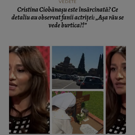
vede burtica?!”
VEDETE
Claudia Pătrășcanu, dezvăluiri despre un
moment emoționant care i-a schimbat