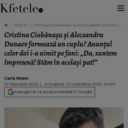
VEDETE
CRISTINA CIOBĂNAȘU ȘI ALECSANDRU DUNAEV
FORMEAZĂ UN CUPLU? ANUNȚUL CELOR DOI I-A
Cristina Ciobănașu și Alecsandru
UIMIT PE FANI: „DA, SUNTEM ÎMPREUNĂ! STĂM ÎN
ACELAȘI PAT!”
Dunaev formează un cuplu? Anunțul
celor doi i-a uimit pe fani: „Da, suntem
împreună! Stăm în același pat!”
Carla Niram
10 februarie 2022
Actualizat: 10 noiembrie 2022, 04:50
Adaugă-ne ca sursă preferată în Google