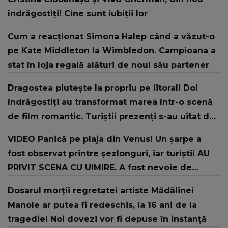
îndrăgostiţi! Cine sunt iubiţii lor
Cum a reacționat Simona Halep când a văzut-o
pe Kate Middleton la Wimbledon. Campioana a
stat în loja regală alături de noul său partener
Dragostea plutește la propriu pe litoral! Doi
îndrăgostiți au transformat marea într-o scenă
de film romantic. Turiștii prezenți s-au uitat de
două ori
VIDEO Panică pe plaja din Venus! Un şarpe a
fost observat printre şezlonguri, iar turiştii AU
PRIVIT SCENA CU UIMIRE. A fost nevoie de
intervenția jandarmilor: "În urma unui..."
Dosarul morții regretatei artiste Mădălinei
Manole ar putea fi redeschis, la 16 ani de la
tragedie! Noi dovezi vor fi depuse în instanță