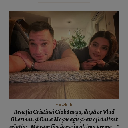
VEDETE
Reacția Cristinei Ciobănașu, după ce Vlad
Gherman și Oana Moșneagu și-au oficializat
relația: „Mă cam fâstâcesc în ultima vreme...”