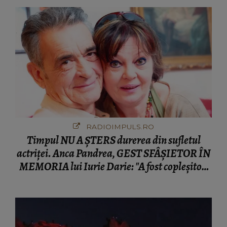
RADIOIMPULS.RO
Timpul NU A ȘTERS durerea din sufletul
actriței. Anca Pandrea, GEST SFÂȘIETOR ÎN
MEMORIA lui Iurie Darie: "A fost copleșitor.
Pe măsură ce trece timpul parcă..."