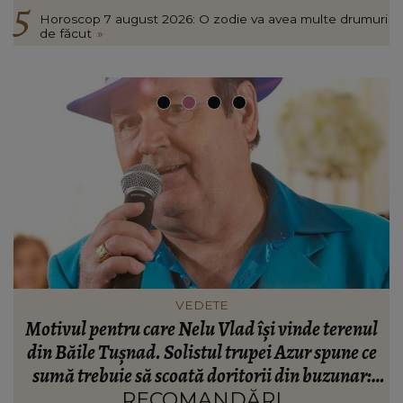
Horoscop 7 august 2026: O zodie va avea multe drumuri
de făcut
»
VEDETE
l
Monica Tatoiu, totul despre înșelat. Ce spune
e
femeia de afaceri despre relațiile extraconjugale:
“Dacă te prinde, nu recunoști!”
RECOMANDĂRI