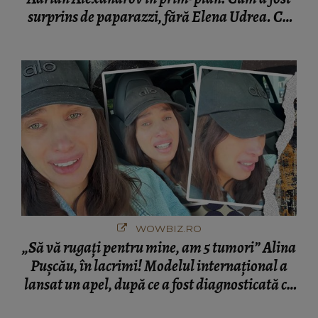
WOWBIZ.RO
„Să vă rugați pentru mine, am 5 tumori” Alina
Pușcău, în lacrimi! Modelul internațional a
lansat un apel, după ce a fost diagnosticată cu
o boală gravă