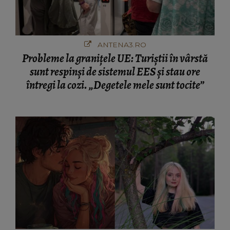
ANTENA3.RO
Probleme la granițele UE: Turiștii în vârstă
sunt respinși de sistemul EES și stau ore
întregi la cozi. „Degetele mele sunt tocite”
PEROZ.RO
O femeie susține că și-a pierdut „iubitul” după
o actualizare a chatbotului ChatGPT: „Sunt