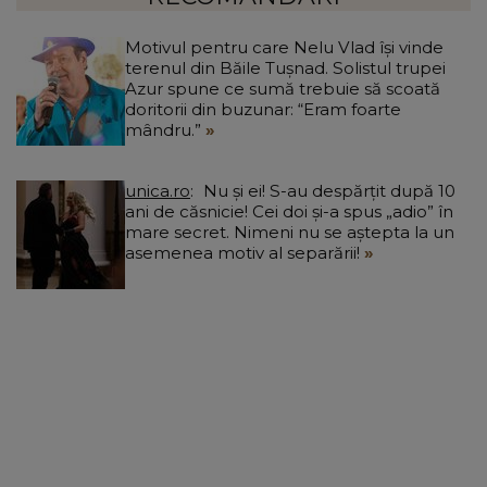
Motivul pentru care Nelu Vlad își vinde
terenul din Băile Tușnad. Solistul trupei
Azur spune ce sumă trebuie să scoată
doritorii din buzunar: “Eram foarte
mândru.”
unica.ro
Nu și ei! S-au despărțit după 10
ani de căsnicie! Cei doi și-a spus „adio” în
mare secret. Nimeni nu se aștepta la un
asemenea motiv al separării!