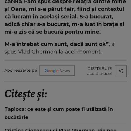
căreia i-am spus despre relația dintre mine
și Oana, mi s-a părut fair, fiind și contextul
că lucram în același serial. S-a bucurat,
adică chiar s-a bucurat, m-a luat în brațe și
mi-a zis că se bucură pentru mine.
M-a întrebat cum sunt, dacă sunt ok”
, a
spus Vlad Gherman la acel moment.
DISTRIBUIE
Abonează-te pe
acest articol
Citește și:
Tapioca: ce este și cum poate fi utilizată în
bucătărie
Cristina Ciobănaşu şi Vlad Gherman, din nou