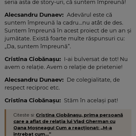
seria asta de story-uri, că suntem împreună!
Alecsandru Dunaev:
Adevărul este că
suntem împreună la cadru...nu atât de des.
Suntem împreună în acest proiect de un an și
jumătate. Există foarte multe răspunsuri cu:
„Da, suntem împreună”.
Cristina Ciobănașu:
I-ai bulversat de tot! Nu
avem o relație. Avem o relație de prietenie!
Alecsandru Dunaev:
De colegialitate, de
respect reciproc etc.
Cristina Ciobănașu:
Stăm în același pat!
Citeste si:
Cristina Ciobănașu, prima persoană
care a aflat de relația lui Vlad Gherman cu
Oana Moșneagu! Cum a reacționat: „M-a
întrebat cum...”