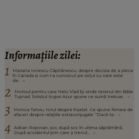
Informațiile zilei:
Mariana Ionescu Căpitănescu, despre decizia de a pleca
în Canada și cum l-a cunoscut pe soțul cu care este
de...
»
Motivul pentru care Nelu Vlad își vinde terenul din Băile
Tușnad. Solistul trupei Azur spune ce sumă trebuie...
»
Monica Tatoiu, totul despre înșelat. Ce spune femeia de
afaceri despre relațiile extraconjugale: “Dacă te...
»
Adrian Ropotan, șoc după șoc în ultima săptămână.
După accidentul prin care a trecut,...
»