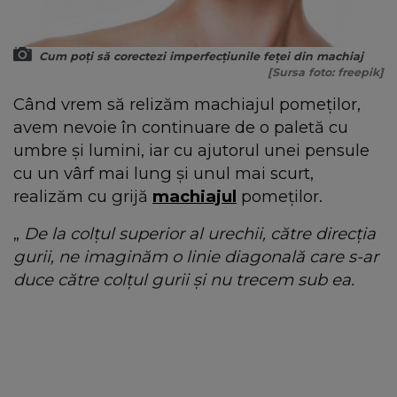
Cum poți să corectezi imperfecțiunile feței din machiaj
[Sursa foto: freepik]
Când vrem să relizăm machiajul pomeților,
avem nevoie în continuare de o paletă cu
umbre și lumini, iar cu ajutorul unei pensule
cu un vârf mai lung și unul mai scurt,
realizăm cu grijă
machiajul
pomeților.
„
De la colțul superior al urechii, către direcția
gurii, ne imaginăm o linie diagonală care s-ar
duce către colțul gurii și nu trecem sub ea.