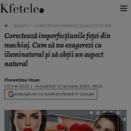
BEAUTY
CORECTEAZĂ IMPERFECȚIUNILE FEȚEI DIN
MACHIAJ. CUM SĂ NU EXAGEREZI CU
Corectează imperfecțiunile feței din
ILUMINATORUL ȘI SĂ OBȚII UN ASPECT NATURAL
machiaj. Cum să nu exagerezi cu
iluminatorul și să obții un aspect
natural
Florentina Visan
02 mai 2023
Actualizat: 12 ianuarie 2024, 08:25
Adaugă-ne ca sursă preferată în Google