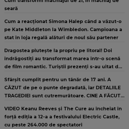
Cum transformi machiajul de zi, în machiaj de
seară
Cum a reacționat Simona Halep când a văzut-o
pe Kate Middleton la Wimbledon. Campioana a
stat în loja regală alături de noul său partener
Dragostea plutește la propriu pe litoral! Doi
îndrăgostiți au transformat marea într-o scenă
de film romantic. Turiștii prezenți s-au uitat de
două ori
Sfârșit cumplit pentru un tânăr de 17 ani. A
CĂZUT de pe o punte degradată, iar DETALIILE
TRAGEDIEI sunt cutremurătoare. CINE A FĂCUT
DESCOPERIREA: "Era o bicicletă căzută lângă o
VIDEO Keanu Reeves și The Cure au încheiat în
apă, cu lanterna aprinsă și..."
forță ediția a 12-a a festivalului Electric Castle,
cu peste 264.000 de spectatori