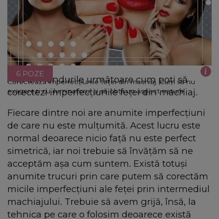
6 POZE
Află din rândurile următoare cum poți să
Corectează imperfecțiunile feței din machiaj. Cum să nu
corectezi imperfecțiunile feței din machiaj.
exagerezi cu iluminatorul și să obții un aspect natural
Fiecare dintre noi are anumite imperfecțiuni
de care nu este mulțumită. Acest lucru este
normal deoarece nicio față nu este perfect
simetrică, iar noi trebuie să învățăm să ne
acceptăm așa cum suntem. Există totuși
anumite trucuri prin care putem să corectăm
micile imperfecțiuni ale feței prin intermediul
machiajului. Trebuie să avem grijă, însă, la
tehnica pe care o folosim deoarece există