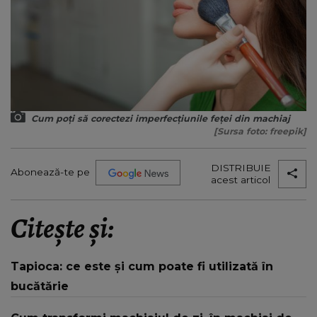
Cum poți să corectezi imperfecțiunile feței din machiaj
[Sursa foto: freepik]
DISTRIBUIE
Abonează-te pe
acest articol
Citește și:
Tapioca: ce este și cum poate fi utilizată în
bucătărie