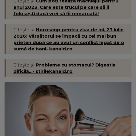
Citește și:
Cum poți realiza machiajul pentru
anul 2023. Care este trucul pe care să îl
folosești dacă vrei să fii remarcată!
Citește și:
Horoscop pentru ziua de joi, 23 iulie
2026: Vărsătorul se împacă cu cel mai bun
prieten după ce au avut un conflict legat de o
sumă de bani- kanald.ro
Citește și:
Probleme cu stomacul? Digestia
dificilă...- stirilekanald.ro