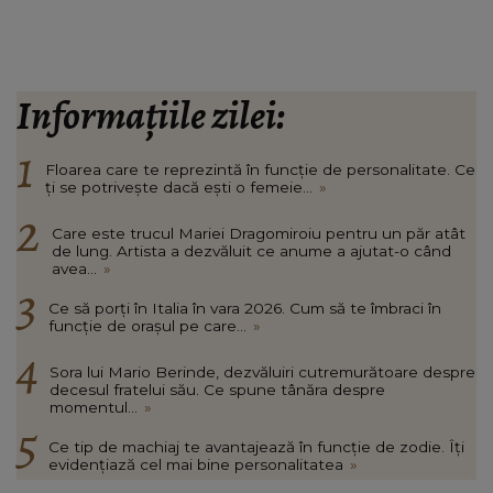
Informațiile zilei:
Floarea care te reprezintă în funcție de personalitate. Ce
ți se potrivește dacă ești o femeie...
»
Care este trucul Mariei Dragomiroiu pentru un păr atât
de lung. Artista a dezvăluit ce anume a ajutat-o când
avea...
»
Ce să porți în Italia în vara 2026. Cum să te îmbraci în
funcție de orașul pe care...
»
Sora lui Mario Berinde, dezvăluiri cutremurătoare despre
decesul fratelui său. Ce spune tânăra despre
momentul...
»
Ce tip de machiaj te avantajează în funcție de zodie. Îți
evidențiază cel mai bine personalitatea
»