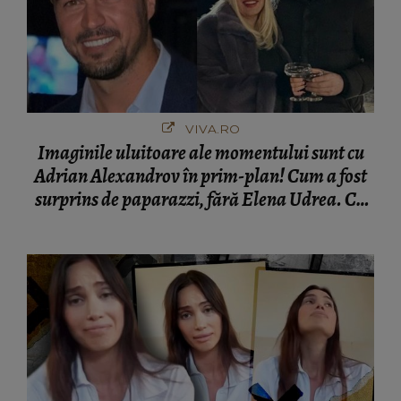
VIVA.RO
Imaginile uluitoare ale momentului sunt cu
Adrian Alexandrov în prim-plan! Cum a fost
surprins de paparazzi, fără Elena Udrea. Cu
cine s-a întâlnit partenerul fostei politiciene în
București! Gestul lui...