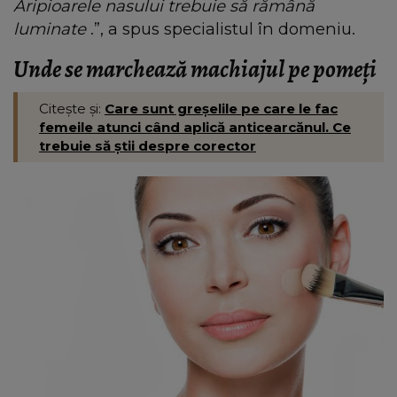
Aripioarele nasului trebuie să rămână
luminate
.”, a spus specialistul în domeniu.
Unde se marchează machiajul pe pomeți
Citește și:
Care sunt greșelile pe care le fac
femeile atunci când aplică anticearcănul. Ce
trebuie să știi despre corector