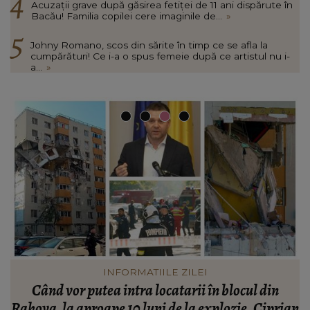
Acuzații grave după găsirea fetiței de 11 ani dispărute în
Bacău! Familia copilei cere imaginile de...
»
Johny Romano, scos din sărite în timp ce se afla la
cumpărături! Ce i-a o spus femeie după ce artistul nu i-
a...
»
INFORMATIILE ZILEI
Când vor putea intra locatarii în blocul din
Rahova, la aproape 10 luni de la explozie. Ciprian
d