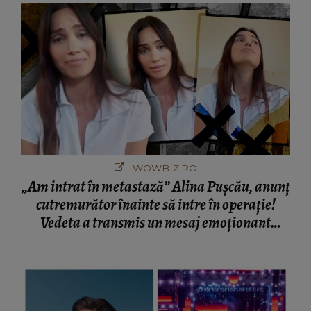
WOWBIZ.RO
„Am intrat în metastază” Alina Pușcău, anunț
cutremurător înainte să intre în operație!
Vedeta a transmis un mesaj emoționant
fanilor