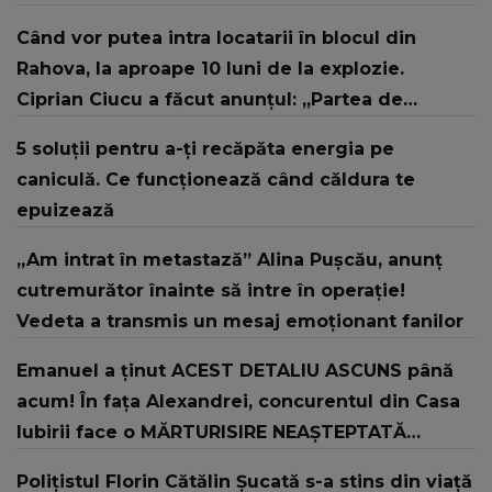
Când vor putea intra locatarii în blocul din
Rahova, la aproape 10 luni de la explozie.
Ciprian Ciucu a făcut anunțul: „Partea de
deasupra zonei afectate va fi...”
5 soluții pentru a-ți recăpăta energia pe
caniculă. Ce funcționează când căldura te
epuizează
„Am intrat în metastază” Alina Pușcău, anunț
cutremurător înainte să intre în operație!
Vedeta a transmis un mesaj emoționant fanilor
Emanuel a ținut ACEST DETALIU ASCUNS până
acum! În fața Alexandrei, concurentul din Casa
Iubirii face o MĂRTURISIRE NEAȘTEPTATĂ
despre mama sa: "I-am spus și ei în față, eu nu
Polițistul Florin Cătălin Șucată s-a stins din viață