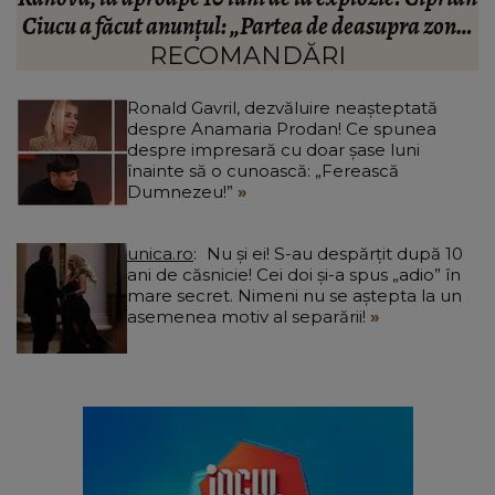
Ciucu a făcut anunțul: „Partea de deasupra zonei
d
afectate va fi...”
RECOMANDĂRI
Ronald Gavril, dezvăluire neașteptată
despre Anamaria Prodan! Ce spunea
despre impresară cu doar șase luni
înainte să o cunoască: „Ferească
Dumnezeu!”
unica.ro
Nu și ei! S-au despărțit după 10
ani de căsnicie! Cei doi și-a spus „adio” în
mare secret. Nimeni nu se aștepta la un
asemenea motiv al separării!