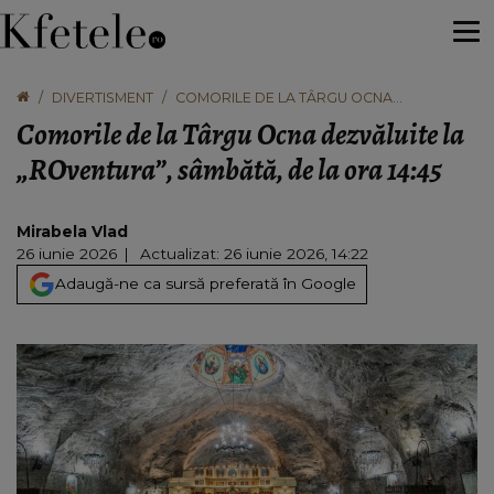
DIVERTISMENT
COMORILE DE LA TÂRGU OCNA
DEZVĂLUITE LA „ROVENTURA”, SÂMBĂTĂ,
Comorile de la Târgu Ocna dezvăluite la
DE LA ORA 14:45
„ROventura”, sâmbătă, de la ora 14:45
Mirabela Vlad
26 iunie 2026
Actualizat: 26 iunie 2026, 14:22
Adaugă-ne ca sursă preferată în Google