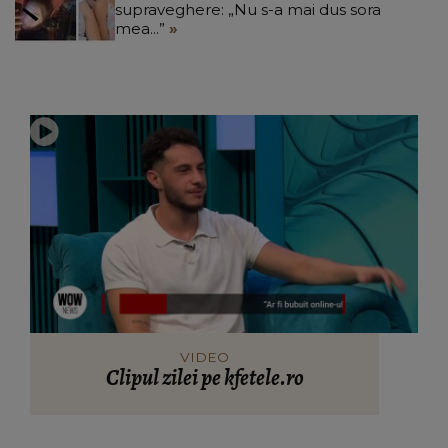
supraveghere: „Nu s-a mai dus sora
mea...”
VIDEO
Clipul zilei pe kfetele.ro