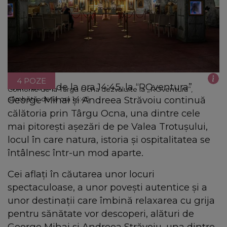
4 POZE
Sâmbătă, de la ora 14:45, la “ROventura”
Comorile de la Târgu Ocna dezvăluite la „ROventura”,
George Mihai și Andreea Străvoiu continuă
sâmbătă, de la ora 14:45
călătoria prin Târgu Ocna, una dintre cele
mai pitorești așezări de pe Valea Trotușului,
locul în care natura, istoria și ospitalitatea se
întâlnesc într-un mod aparte.
Cei aflați în căutarea unor locuri
spectaculoase, a unor povești autentice și a
unor destinații care îmbină relaxarea cu grija
pentru sănătate vor descoperi, alături de
George Mihai și Andreea Străvoiu, una dintre