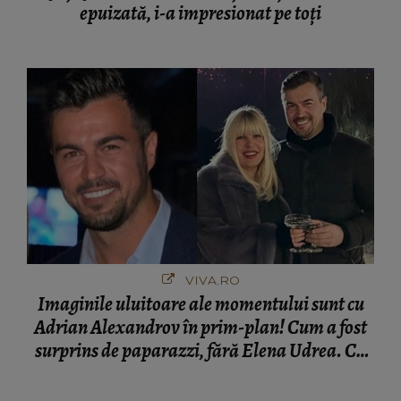
epuizată, i-a impresionat pe toți
VIVA.RO
Imaginile uluitoare ale momentului sunt cu
Adrian Alexandrov în prim-plan! Cum a fost
surprins de paparazzi, fără Elena Udrea. Cu
cine s-a întâlnit partenerul fostei politiciene în
București! Gestul lui...