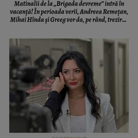
Matinalii de la „Brigada devreme” intră în
vacanță! În perioada verii, Andreea Remețan,
Mihai Hînda și Greeg vor da, pe rând, trezirea
cu „Dimineți de vacanță”