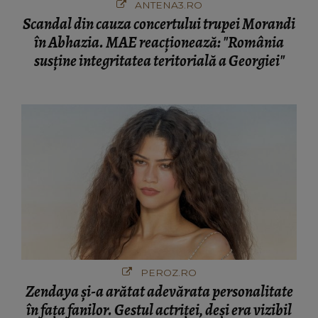
ANTENA3.RO
Scandal din cauza concertului trupei Morandi
în Abhazia. MAE reacționează: "România
susține integritatea teritorială a Georgiei"
PEROZ.RO
Zendaya și-a arătat adevărata personalitate
în fața fanilor. Gestul actriței, deși era vizibil