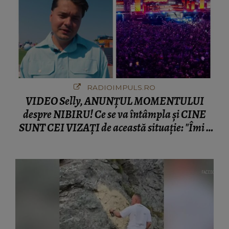
RADIOIMPULS.RO
VIDEO Selly, ANUNȚUL MOMENTULUI
despre NIBIRU! Ce se va întâmpla și CINE
SUNT CEI VIZAȚI de această situație: "Îmi e
ciudă că..."