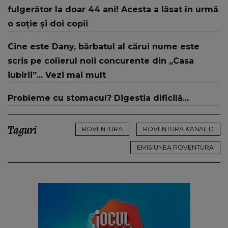
te iubesc pentru că..."
fulgerător la doar 44 ani! Acesta a lăsat în urmă
o soție și doi copii
Cine este Dany, bărbatul al cărui nume este
scris pe colierul noii concurente din „Casa
iubirii”... Vezi mai mult
Probleme cu stomacul? Digestia dificilă...
Taguri
ROVENTURA
ROVENTURA KANAL D
EMISIUNEA ROVENTURA