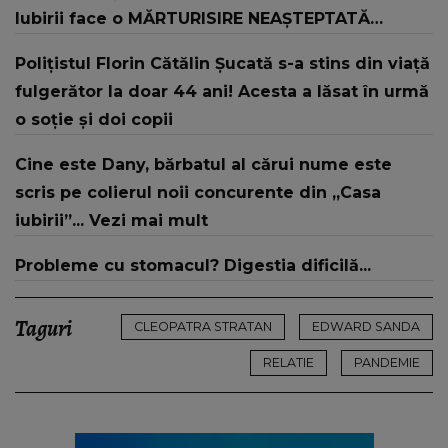
Iubirii face o MĂRTURISIRE NEAȘTEPTATĂ
despre mama sa: "I-am spus și ei în față, eu nu
Polițistul Florin Cătălin Șucată s-a stins din viață
te iubesc pentru că..."
fulgerător la doar 44 ani! Acesta a lăsat în urmă
o soție și doi copii
Cine este Dany, bărbatul al cărui nume este
scris pe colierul noii concurente din „Casa
iubirii”... Vezi mai mult
Probleme cu stomacul? Digestia dificilă...
Taguri
CLEOPATRA STRATAN
EDWARD SANDA
RELATIE
PANDEMIE