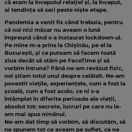
că eram la începutul relației și, la început,
ai tendința să sari peste niște etape.
Pandemia a venit fix când trebuia, pentru
că noi nici măcar nu aveam o lună
împreună când s-a instaurat lockdown-ul.
Pe mine m-a prins la Chișinău, pe el la
București, și ce puteam să facem toată
ziua decât să stăm pe FaceTime și să
vorbim întruna? Până ne-am revăzut fizic,
noi știam totul unul despre celălalt. Ne-am
povestit viețile, experiențele, cum a fost la
școală, cum a fost acolo, ce ni s-a
întâmplat în diferite perioade ale vieții,
absolut tot: secrete, lucruri pe care nu le-
am mai spus nimănui.
Ne-am dat timp să vorbim, să discutăm, să
ne spunem tot ce aveam pe suflet, ce ne