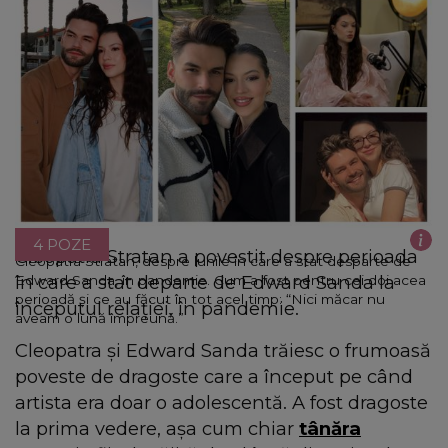
4 POZE
Cleopatra Stratan a povestit despre perioada
Cleopatra Stratan, despre lunile în care a stat desparte de
în care a stat departe de Edward Sanda la
Edward Sanda, în pandemie. Cum a fost pentru cei doi acea
perioadă și ce au făcut în tot acel timp: “Nici măcar nu
începutul relației, în pandemie.
aveam o lună împreună.”
Cleopatra și Edward Sanda trăiesc o frumoasă
poveste de dragoste care a început pe când
artista era doar o adolescentă. A fost dragoste
la prima vedere, așa cum chiar
tânăra