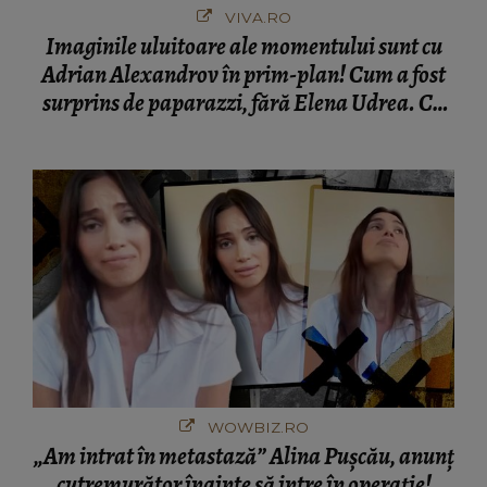
VIVA.RO
Imaginile uluitoare ale momentului sunt cu
Adrian Alexandrov în prim-plan! Cum a fost
surprins de paparazzi, fără Elena Udrea. Cu
cine s-a întâlnit partenerul fostei politiciene în
București! Gestul lui...
WOWBIZ.RO
„Am intrat în metastază” Alina Pușcău, anunț
cutremurător înainte să intre în operație!