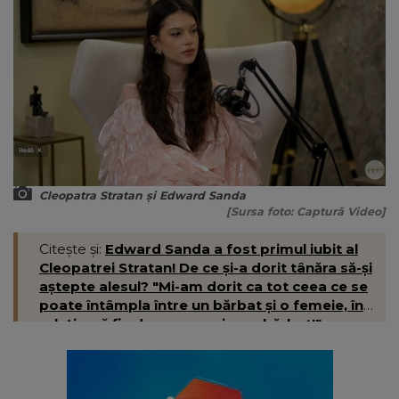
Cleopatra Stratan și Edward Sanda
[Sursa foto: Captură Video]
Citește și:
Edward Sanda a fost primul iubit al
Cleopatrei Stratan! De ce și-a dorit tânăra să-și
aștepte alesul? "Mi-am dorit ca tot ceea ce se
poate întâmpla între un bărbat și o femeie, în
relație, să fie doar cu un singur bărbat!"