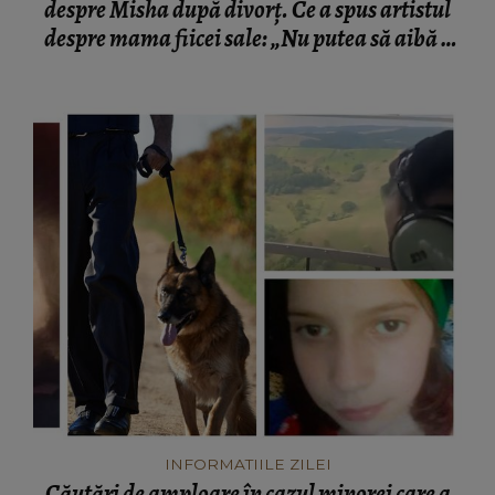
despre Misha după divorț. Ce a spus artistul
despre mama fiicei sale: „Nu putea să aibă o
mamă...”
INFORMATIILE ZILEI
Căutări de amploare în cazul minorei care a