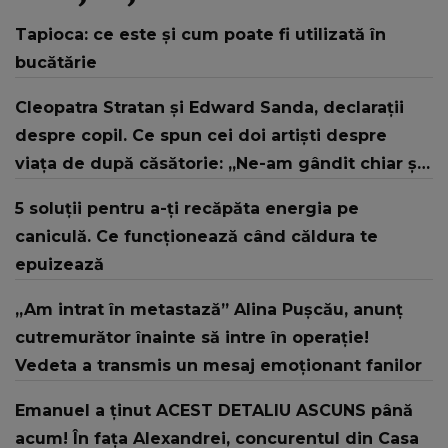
Tapioca: ce este și cum poate fi utilizată în
bucătărie
Cleopatra Stratan și Edward Sanda, declarații
despre copil. Ce spun cei doi artiști despre
viața de după căsătorie: „Ne-am gândit chiar și
la nume!”
5 soluții pentru a-ți recăpăta energia pe
caniculă. Ce funcționează când căldura te
epuizează
„Am intrat în metastază” Alina Pușcău, anunț
cutremurător înainte să intre în operație!
Vedeta a transmis un mesaj emoționant fanilor
Emanuel a ținut ACEST DETALIU ASCUNS până
acum! În fața Alexandrei, concurentul din Casa