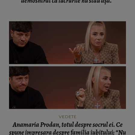
demosntrat că lucrurile nu stau așa.”
VEDETE
Anamaria Prodan, totul despre socrul ei. Ce
spune impresara despre familia iubitului: “Nu