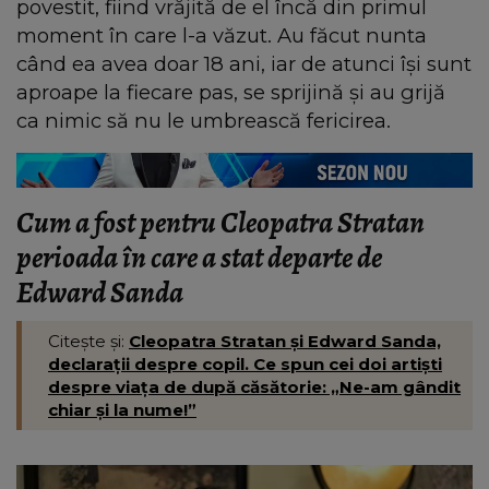
povestit, fiind vrăjită de el încă din primul
moment în care l-a văzut. Au făcut nunta
când ea avea doar 18 ani, iar de atunci își sunt
aproape la fiecare pas, se sprijină și au grijă
ca nimic să nu le umbrească fericirea.
Cum a fost pentru Cleopatra Stratan
perioada în care a stat departe de
Edward Sanda
Citește și:
Cleopatra Stratan și Edward Sanda,
declarații despre copil. Ce spun cei doi artiști
despre viața de după căsătorie: „Ne-am gândit
chiar și la nume!”