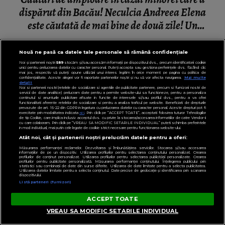
dispărut din Bacău! Neculcia Andreea Elena
este căutată de mai bine de două zile! Un
elicopter intervine la misiune
Nouă ne pasă ca datele tale personale să rămână confidențiale
Noi și partenerii noștri
589
stocăm și/sau accesăm informații pe dispozitivul dvs., precum identificatorii cookie
unici pentru prelucrarea datelor cu caracter personal. Puteți accepta sau gestiona preferințele dvs. făcând clic
mai jos, respectiv vă puteți opune utilizării unui interes legitim în orice moment pe pagina cu politica de
confidențialitate. Aceste alegeri vor fi raportate partenerilor noștri și nu vă vor afecta navigarea.
Mai multe
detalii
Noi si partenerii nostri (retelele de socializare si agentiile de publicitate partenere, precum si furnizorii nostri de
servicii de date analitice) prelucram date pentru a permite website-ului sa functioneze, pentru a personaliza
continutul si anunturile publicitare afisate in functie de interesele si/sau profilul dvs., pentru a va oferi
functionalitati aferente retelelor de socializare si pentru a analiza traficul pe website. Beneficiati de drepturile
prevazute de art. 15-22 din GDPR in legatura cu prelucrarea datelor cu caracter personal. Aceste drepturi pot fi
exercitate prin modalitatea indicata
aici
. Prin click pe “ACCEPT TOATE”, acceptati folosirea tuturor Tehnologiilor
de tip Cookie, care implica inclusiv acceptul dvs. cu privire la stocarea/accesarea informatiilor de catre Vendor-ii
cu care colaboram. Prin click pe “VREAU SA MODIFIC SETARILE INDIVIDUAL” puteti schimba preferintele
in mod individual, mai putin cele legate de cookie strict necesare pentru functionarea website-ului.
Atât noi, cât și partenerii noștri prelucrăm datele pentru a oferi:
Măsurarea performanței reclamelor. Dezvoltarea și îmbunătățirea serviciilor. Stocarea și/sau accesarea
informațiilor de pe un dispozitiv. Utilizarea profilurilor pentru selectarea conținutului personalizat. Crearea
profilurilor de conținut personalizat. Utilizarea profilurilor pentru selectarea publicității personalizate. Crearea
profilurilor pentru publicitate personalizată. Măsurarea performanței conținutului. Înțelegerea publicului prin
statistici sau combinații de date din surse diferite. Utilizarea de date limitate pentru a selecta publicitatea.
Utilizarea datelor limitate pentru a selecta conținutul. Date precise de geolocație și identificarea prin scanarea
dispozitivului.
Listă parteneri (furnizori)
ACCEPT TOATE
VREAU SA MODIFIC SETARILE INDIVIDUAL
VEDETE