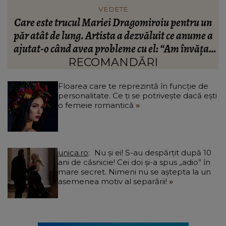
FASHION
n
Ce să porți în Italia în vara 2026. Cum să te
a
îmbraci în funcție de orașul pe care îl vizitezi
t
a
RECOMANDĂRI
Floarea care te reprezintă în funcție de
personalitate. Ce ți se potrivește dacă ești
o femeie romantică
unica.ro
Nu și ei! S-au despărțit după 10
ani de căsnicie! Cei doi și-a spus „adio” în
mare secret. Nimeni nu se aștepta la un
asemenea motiv al separării!