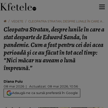
VEDETE
CLEOPATRA STRATAN, DESPRE LUNILE ÎN CARE A
STAT DESPARTE DE EDWARD SANDA, ÎN
Cleopatra Stratan, despre lunile în care a
PANDEMIE. CUM A FOST PENTRU CEI DOI ACEA
PERIOADĂ ȘI CE AU FĂCUT ÎN TOT ACEL TIMP: “NICI
stat desparte de Edward Sanda, în
MĂCAR NU AVEAM O LUNĂ ÎMPREUNĂ.”
pandemie. Cum a fost pentru cei doi acea
perioadă și ce au făcut în tot acel timp:
“Nici măcar nu aveam o lună
împreună.”
Diana Puiu
08 mai 2026
Actualizat: 08 mai 2026, 10:56
Adaugă-ne ca sursă preferată în Google