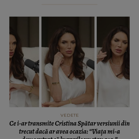
VEDETE
Ce i-ar transmite Cristina Spătar versiunii din
trecut dacă ar avea ocazia: “Viața mi-a