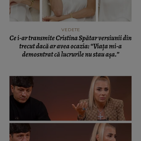
VEDETE
Ce i-ar transmite Cristina Spătar versiunii din
trecut dacă ar avea ocazia: “Viața mi-a
demosntrat că lucrurile nu stau așa.”