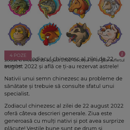
4 POZE
Consultă zodiacul chinezesc al zilei de 22
Zodiac chinezesc 22 august 2022. Cocoșul își va găsi sufletul
august 2022 şi află ce ţi-au rezervat astrele!
pereche!
Nativii unui semn chinezesc au probleme de
sănătate și trebuie să consulte sfatul unui
specialist.
Zodiacul chinezesc al zilei de 22 august 2022
oferă câteva descrieri generale. Ziua este
generoasă cu mulți nativi şi pot avea surprize
plăcute! Veștile bune sunt pe drum şi