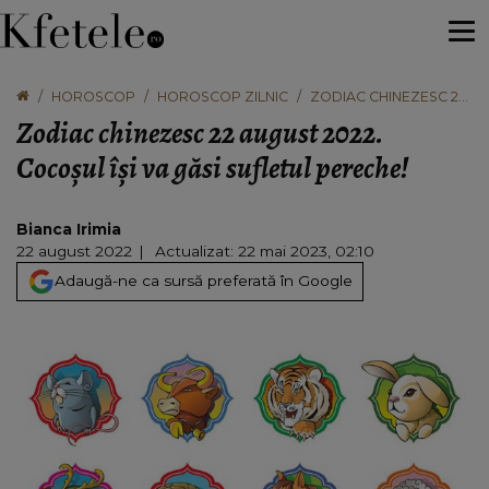
HOROSCOP
HOROSCOP ZILNIC
ZODIAC CHINEZESC 22
AUGUST 2022.
Zodiac chinezesc 22 august 2022.
COCOȘUL ÎȘI VA GĂSI
SUFLETUL PERECHE!
Cocoșul își va găsi sufletul pereche!
Bianca Irimia
22 august 2022
Actualizat: 22 mai 2023, 02:10
Adaugă-ne ca sursă preferată în Google