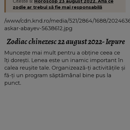
Citeste si:
Horoscop 23 august 2022. Află ce
zodie ar trebui să fie mai responsabilă
/www/cdn.knd.ro/media/521/2864/1688/2024636
askar-abayev-5638612.jpg
Zodiac chinezesc 22 august 2022- Iepure
Muncește mai mult pentru a obține ceea ce
îți dorești. Lenea este un inamic important în
calea reușite tale. Organizează-ți activitățile și
fă-ți un program săptămânal bine pus la
punct.