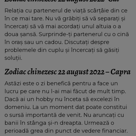
Relația cu partenerul de viață scârțâie din ce
în ce mai tare. Nu vă grăbiți să vă separați și
încercați să vă mai acordați unul altuia o a
doua șansă. Surprinde-ți partenerul cu o cină
în oraș sau un cadou. Discutați despre
problemele din cuplu și încercați să găsiți
soluții.
Zodiac chinezesc 22 august 2022 – Capra
Astăzi este o zi benefică pentru a face un
lucru pe care nu l-ai mai făcut de mult timp.
Dacă ai un hobby nu înceta să excelezi în
domeniu. La un moment dat poate constitui
o sursă importantă de venit. Nu aruncați cu
banii în stânga și-n dreapta. Urmează o
perioadă grea din punct de vedere financiar.