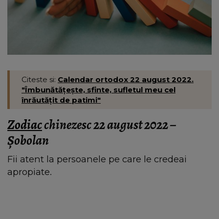
Citeste si:
Calendar ortodox 22 august 2022.
"Îmbunătăţeşte, sfinte, sufletul meu cel
înrăutăţit de patimi"
Zodiac
chinezesc 22 august 2022 –
Şobolan
Fii atent la persoanele pe care le credeai
apropiate.