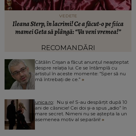
VEDETE
ul
Ileana Sterp, în lacrimi! Ce a făcut-o pe fiica
H
mamei Geta să plângă: “Va veni vremea!”
?”
RECOMANDĂRI
Cătălin Crișan a făcut anunțul neașteptat
despre relația lui. Ce se întâmplă cu
artistul în aceste momente: “Sper să nu
mă întrebați de ce.”
unica.ro
Nu și ei! S-au despărțit după 10
ani de căsnicie! Cei doi și-a spus „adio” în
mare secret. Nimeni nu se aștepta la un
asemenea motiv al separării!