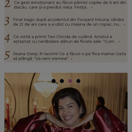
Ce gest emoționant au făcut părinții copilei de 6 ani din
Bacău, care și-a pierdut viața. Fetița...
»
Final tragic după accidentul din Focșani! Miruna, tânăra
de 21 de ani care s-a izbit cu mașina de un copac, nu...
»
Ce vizită a primit Tavi Clonda de curând. Artistul a
așteptat cu nerăbdare alături de fiicele sale: “Cum...
»
Ileana Sterp, în lacrimi! Ce a făcut-o pe fiica mamei Geta
să plângă: “Va veni vremea!”
»