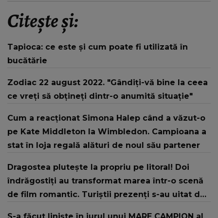
Citește și:
Tapioca: ce este și cum poate fi utilizată în
bucătărie
Zodiac 22 august 2022. "Gândiți-vă bine la ceea
ce vreți să obțineți dintr-o anumită situație"
Cum a reacționat Simona Halep când a văzut-o
pe Kate Middleton la Wimbledon. Campioana a
stat în loja regală alături de noul său partener
Dragostea plutește la propriu pe litoral! Doi
îndrăgostiți au transformat marea într-o scenă
de film romantic. Turiștii prezenți s-au uitat de
două ori
S-a făcut liniște în jurul unui MARE CAMPION al