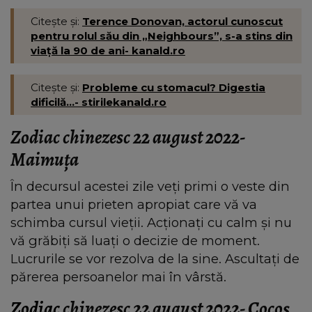
Citește și:
Terence Donovan, actorul cunoscut
pentru rolul său din „Neighbours”, s-a stins din
viață la 90 de ani- kanald.ro
Citește și:
Probleme cu stomacul? Digestia
dificilă...- stirilekanald.ro
Zodiac chinezesc 22 august 2022-
Maimuţa
În decursul acestei zile veți primi o veste din
partea unui prieten apropiat care vă va
schimba cursul vieții. Acționați cu calm și nu
vă grăbiți să luați o decizie de moment.
Lucrurile se vor rezolva de la sine. Ascultați de
părerea persoanelor mai în vârstă.
Zodiac
chinezesc 22 august 2022- Cocoş