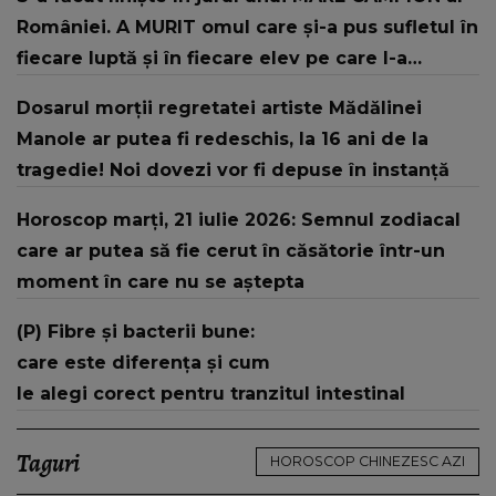
României. A MURIT omul care și-a pus sufletul în
fiecare luptă și în fiecare elev pe care l-a
antrenat, lăsând în urmă O DURERE GREU DE
Dosarul morții regretatei artiste Mădălinei
ALINAT și o CARIERĂ DE EXCEPȚIE: "Mereu mi-ai
Manole ar putea fi redeschis, la 16 ani de la
fost alături cu..."
tragedie! Noi dovezi vor fi depuse în instanță
Horoscop marți, 21 iulie 2026: Semnul zodiacal
care ar putea să fie cerut în căsătorie într-un
moment în care nu se aștepta
(P) Fibre și bacterii bune:
care este diferența și cum
le alegi corect pentru tranzitul intestinal
Taguri
HOROSCOP CHINEZESC AZI