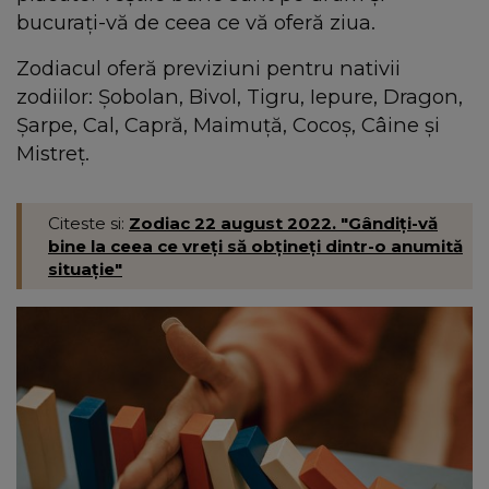
bucurați-vă de ceea ce vă oferă ziua.
Zodiacul oferă previziuni pentru nativii
zodiilor: Șobolan, Bivol, Tigru, Iepure, Dragon,
Șarpe, Cal, Capră, Maimuță, Cocoș, Câine şi
Mistreț.
Citeste si:
Zodiac 22 august 2022. "Gândiți-vă
bine la ceea ce vreți să obțineți dintr-o anumită
situație"