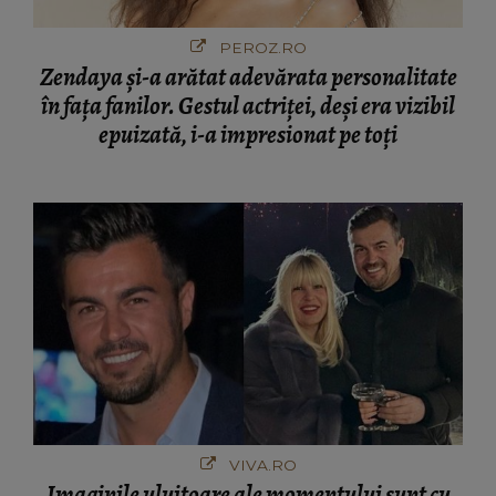
PEROZ.RO
Zendaya și-a arătat adevărata personalitate
în fața fanilor. Gestul actriței, deși era vizibil
epuizată, i-a impresionat pe toți
VIVA.RO
Imaginile uluitoare ale momentului sunt cu