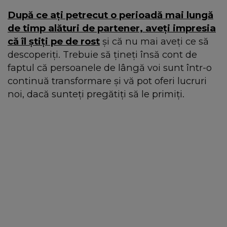
După ce ați petrecut o perioadă mai lungă
de timp alături de partener, aveți impresia
că îl știți pe de rost
și că nu mai aveți ce să
descoperiți. Trebuie să țineți însă cont de
faptul că persoanele de lângă voi sunt într-o
continuă transformare și vă pot oferi lucruri
noi, dacă sunteți pregătiți să le primiți.