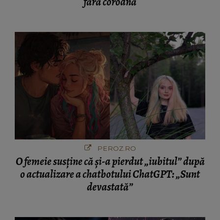
fără coroană
PEROZ.RO
O femeie susține că și-a pierdut „iubitul” după
o actualizare a chatbotului ChatGPT: „Sunt
devastată”