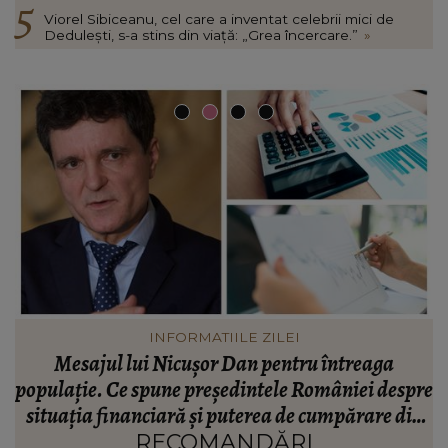
Viorel Sibiceanu, cel care a inventat celebrii mici de
Dedulești, s-a stins din viață: „Grea încercare.”
»
VEDETE
Valentin Sanfira, acuzații despre infidelitate? Ce
re
mărturisiri a făcut artistul de muzică populară:
m
n
“Doi ochi ce m-au înșelat.”
”
RECOMANDĂRI