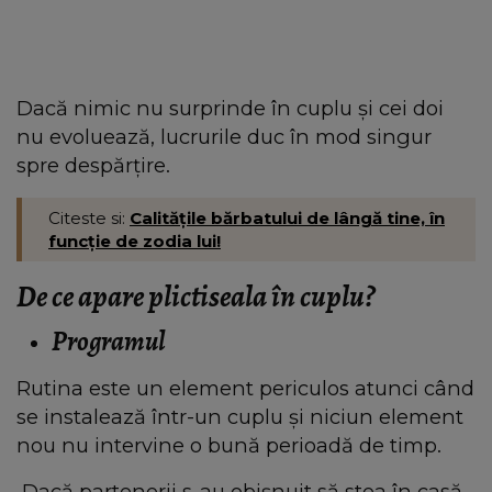
Dacă nimic nu surprinde în cuplu și cei doi
nu evoluează, lucrurile duc în mod singur
spre despărțire.
Citeste si:
Calitățile bărbatului de lângă tine, în
funcție de zodia lui!
De ce apare plictiseala în cuplu?
Programul
Rutina este un element periculos atunci când
se instalează într-un cuplu și niciun element
nou nu intervine o bună perioadă de timp.
Dacă partenerii s-au obișnuit să stea în casă