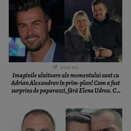
VIVA.RO
Imaginile uluitoare ale momentului sunt cu
Adrian Alexandrov în prim-plan! Cum a fost
surprins de paparazzi, fără Elena Udrea. Cu
cine s-a întâlnit partenerul fostei politiciene în
București! Gestul lui...