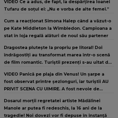
VIDEO Ce a adus, de fapt, la despărțirea Ioanei
Tufaru de soțul ei: „Nu e vorba de alte femei.”
Cum a reacționat Simona Halep când a văzut-o
pe Kate Middleton la Wimbledon. Campioana a
stat în loja regală alături de noul său partener
Dragostea plutește la propriu pe litoral! Doi
îndrăgostiți au transformat marea într-o scenă
de film romantic. Turiștii prezenți s-au uitat de
două ori
VIDEO Panică pe plaja din Venus! Un şarpe a
fost observat printre şezlonguri, iar turiştii AU
PRIVIT SCENA CU UIMIRE. A fost nevoie de
intervenția jandarmilor: "În urma unui..."
Dosarul morții regretatei artiste Mădălinei
Manole ar putea fi redeschis, la 16 ani de la
tragedie! Noi dovezi vor fi depuse în instanță