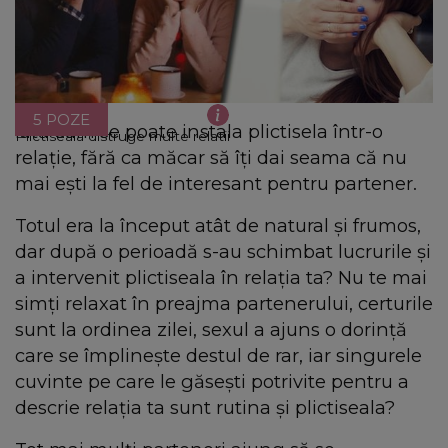
5 POZE
Iată cum se poate instala plictisela într-o
Plictiseala distruge multe relatii
relație, fără ca măcar să îți dai seama că nu
mai ești la fel de interesant pentru partener.
Totul era la început atât de natural și frumos,
dar după o perioadă s-au schimbat lucrurile și
a intervenit plictiseala în relația ta? Nu te mai
simți relaxat în preajma partenerului, certurile
sunt la ordinea zilei, sexul a ajuns o dorință
care se împlinește destul de rar, iar singurele
cuvinte pe care le găsești potrivite pentru a
descrie relația ta sunt rutina și plictiseala?