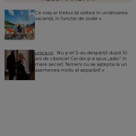
Ce oraș ar trebui să vizitezi în urnătoarea
vacanță, în funcție de zodie
unica.ro
Nu și ei! S-au despărțit după 10
ani de căsnicie! Cei doi și-a spus „adio” în
mare secret. Nimeni nu se aștepta la un
asemenea motiv al separării!