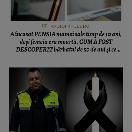
RADIOIMPULS.RO
A încasat PENSIA mamei sale timp de 10 ani,
deși femeia era moartă. CUM A FOST
DESCOPERIT bărbatul de 50 de ani și ce
afacere a deschis cu banii obținuți? SUMA E
COLOSALĂ