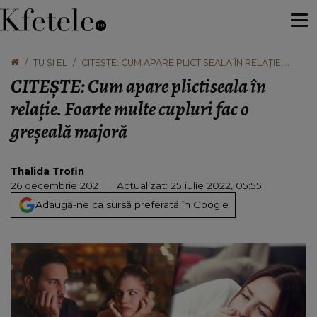
TU ȘI EL
CITEȘTE: CUM APARE PLICTISEALA ÎN RELAȚIE.
FOARTE MULTE CUPLURI FAC O GREŞEALĂ
CITEȘTE: Cum apare plictiseala în
MAJORĂ
relație. Foarte multe cupluri fac o
greşeală majoră
Thalida Trofin
26 decembrie 2021
Actualizat: 25 iulie 2022, 05:55
Adaugă-ne ca sursă preferată în Google