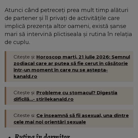
Atunci când petreceți prea mult timp alături
de partener și îl privați de activitățile care
implică prezența altor oameni, există șanse
mari să intervină plictiseala și rutina în relația
de cuplu.
Citește și:
Horoscop marți, 21 iulie 2026: Semnul
zodiacal care ar putea să fie cerut în căsătorie
într-un moment în care nu se aștepta-
kanald.ro
Citește și:
Probleme cu stomacul? Digestia
dificilă...- stirilekanald.ro
Citeste si:
Ce înseamnă să fii asexual, una dintre
cele mai noi orientări sexuale
Rutina în dormitor