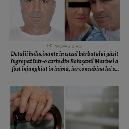
WOWBIZ.RO
Detalii halucinante în cazul bărbatului găsit
îngropat într-o curte din Botoșani! Marinel a
fost înjunghiat în inimă, iar concubina lui se
numără printre suspecți