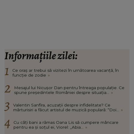
Informațiile zilei:
Ce oraș ar trebui să vizitezi în urnătoarea vacanță, în
funcție de zodie
»
Mesajul lui Nicușor Dan pentru întreaga populație. Ce
spune președintele României despre situația...
»
Valentin Sanfira, acuzații despre infidelitate? Ce
mărturisiri a făcut artistul de muzică populară: “Doi...
»
Cu câți bani a rămas Oana Lis să cumpere mâncare
pentru ea și soțul ei, Viorel: „Abia...
»