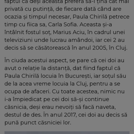
faptul că deși aceasta preferă să-l țină cât mai
privată cu putință, de fiecare dată când are
ocazia și timpul necesar, Paula Chirilă petrece
timp cu fiica sa, Carla Sofia. Aceasta și-a
întâlnit fostul soț, Marius Aciu, în cadrul unei
televiziuni unde lucrau amândoi, iar cei 2 au
decis să se căsătorească în anul 2005, în Cluj.
În ciuda acestui aspect, se pare că cei doi au
avut o relație la distanță, dat fiind faptul că
Paula Chirilă locuia în București, iar soțul său
de la acea vreme locuia la Cluj, pentru a se
ocupa de afaceri. Cu toate acestea, nimic nu
i-a împiedicat pe cei doi să-și continue
căsnicia, deși erau nevoiți să facă naveta,
destul de des. În anul 2017, cei doi au decis să
pună punct căsniciei lor.