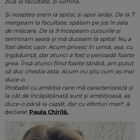
ziua la facultate, zi-lumină.
Și noaptea eram la spital, și apoi iarăși. De la 7
mergeam la facultate, spălam pe jos în sala
de mișcare. De la 9 începeam cursurile și
terminam seara și mă duceam la spital. Nu a
fost deloc ușor. Acum privesc în urmă, așa, cu
îngăduință, dar atunci a fost o perioadă foarte
grea. Însă atunci fiind foarte tânără, am putut
să duc chestia asta. Acum nu știu cum aș mai
duce-o.
Probabil cu ambiția care mă caracterizează și
la cât de încăpățânată sunt și ambițioasă, aș
duce-o până la capăt, dar cu eforturi mari
", a
declarat
Paula Chirilă.