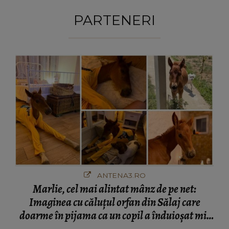
PARTENERI
ANTENA3.RO
Marlie, cel mai alintat mânz de pe net:
Imaginea cu căluțul orfan din Sălaj care
doarme în pijama ca un copil a înduioșat mii
de români