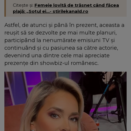
Citește și:
Femeie lovită de trăsnet când făcea
plajă: „Soțul ei...- stirilekanald.ro
Astfel, de atunci și până în prezent, aceasta a
reușit să se dezvolte pe mai multe planuri,
participând la nenumărate emisiuni TV și
continuând și cu pasiunea sa către actorie,
devenind una dintre cele mai apreciate
prezențe din showbiz-ul românesc.