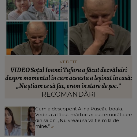
VEDETE
Cătălin Crișan dezvăluie motivul despărțirii de
ă:
Camelia Tabără. Ce a spus artistul despre
standardele fostei partenere: „Nu pot să...”
RECOMANDĂRI
Cum a descoperit Alina Pușcău boala.
Vedeta a făcut mărturisiri cutremurătoare
din salon: „Nu vreau să vă fie milă de
mine.”