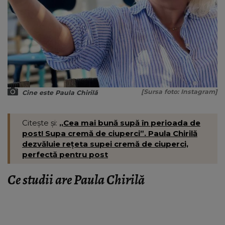
[Sursa foto: Instagram]
Cine este Paula Chirilă
Citește și:
,,Cea mai bună supă în perioada de
post! Supa cremă de ciuperci”. Paula Chirilă
dezvăluie rețeta supei cremă de ciuperci,
perfectă pentru post
Ce studii are Paula Chirilă