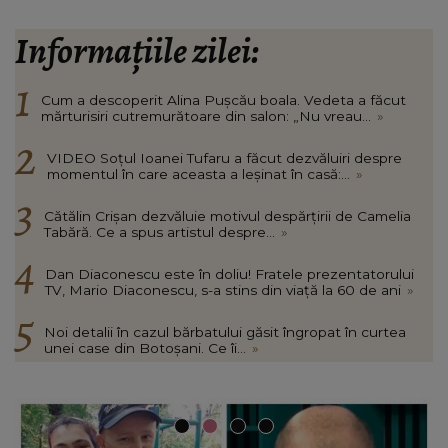
Informațiile zilei:
Cum a descoperit Alina Pușcău boala. Vedeta a făcut
mărturisiri cutremurătoare din salon: „Nu vreau...
»
VIDEO Soțul Ioanei Tufaru a făcut dezvăluiri despre
momentul în care aceasta a leșinat în casă:...
»
Cătălin Crișan dezvăluie motivul despărțirii de Camelia
Tabără. Ce a spus artistul despre...
»
Dan Diaconescu este în doliu! Fratele prezentatorului
TV, Mario Diaconescu, s-a stins din viață la 60 de ani
»
Noi detalii în cazul bărbatului găsit îngropat în curtea
unei case din Botoșani. Ce îi...
»