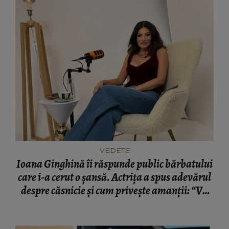
VEDETE
Ioana Ginghină îi răspunde public bărbatului
care i-a cerut o șansă. Actrița a spus adevărul
despre căsnicie și cum privește amanții: “Vă
spun sincer!”