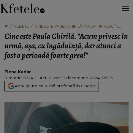
VEDETE
CINE ESTE PAULA CHIRILĂ. "ACUM PRIVESC ÎN
URMĂ, AȘA, CU ÎNGĂDUINȚĂ, DAR ATUNCI A FOST
Cine este Paula Chirilă. "Acum privesc în
O PERIOADĂ FOARTE GREA!"
urmă, așa, cu îngăduință, dar atunci a
fost o perioadă foarte grea!"
Elena Kadar
11 martie 2024
Actualizat: 11 decembrie 2024, 05:25
Adaugă-ne ca sursă preferată în Google