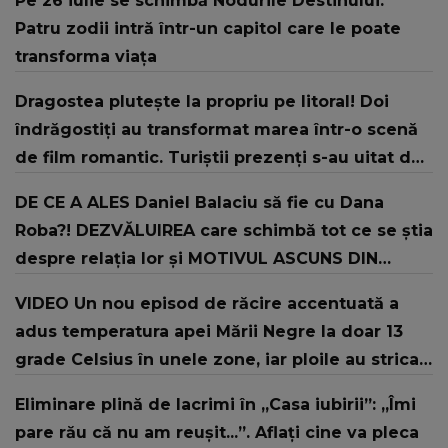
Pe 26 iulie se schimbă Nodurile Destinului.
Patru zodii intră într-un capitol care le poate
transforma viața
Dragostea plutește la propriu pe litoral! Doi
îndrăgostiți au transformat marea într-o scenă
de film romantic. Turiștii prezenți s-au uitat de
două ori
DE CE A ALES Daniel Balaciu să fie cu Dana
Roba?! DEZVĂLUIREA care schimbă tot ce se știa
despre relația lor și MOTIVUL ASCUNS DIN
SPATELE APROPIERII dintre cei doi: "Mi-a zis:
VIDEO Un nou episod de răcire accentuată a
«Daniele, te rog, dacă..."
adus temperatura apei Mării Negre la doar 13
grade Celsius în unele zone, iar ploile au stricat
vacanțele turiștilor pe litoral
Eliminare plină de lacrimi în „Casa iubirii”: „Îmi
pare rău că nu am reușit...”. Aflați cine va pleca