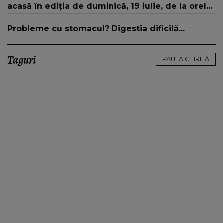
acasă în ediția de duminică, 19 iulie, de la orele
16:00 și 19:00, doar la Kanal D
Probleme cu stomacul? Digestia dificilă...
Taguri
PAULA CHIRILĂ