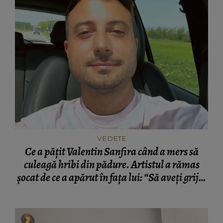
VEDETE
Ce a pățit Valentin Sanfira când a mers să
culeagă hribi din pădure. Artistul a rămas
șocat de ce a apărut în fața lui: “Să aveți grijă,
e periculos.”