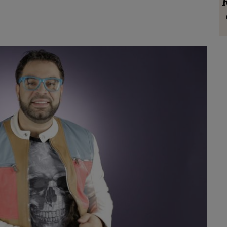
blocul
Horoscop 9 august 2026: O zodie simte
R
de la
nevoia să iasă din rutină
ut
onei