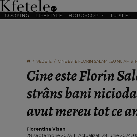
COOKING
LIFESTYLE
HOROSCOP
TU ȘI EL
VEDETE
CINE ESTE FLORIN SALAM. „EU NU AM S
VRUT”
Cine este Florin S
strâns bani niciod
avut mereu tot ce a
Florentina Visan
28 septembrie 2023
Actualizat: 28 iunie 2024, 0