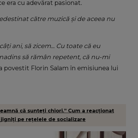
e era cu adevărat pasionat.
edestinat către muzică și de aceea nu
ți ani, să zicem... Cu toate că eu
inadins să rămân repetent, că nu-mi
, a povestit Florin Salam în emisiunea lui
nseamnă că sunteți chiori.” Cum a reacționat
 jigniți pe rețelele de socializare