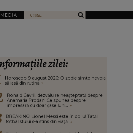
IMEDIA
nformațiile zilei:
Horoscop 9 august 2026: O zodie simte nevoia
să iasă din rutină
»
Ronald Gavril, dezvăluire neașteptată despre
Anamaria Prodan! Ce spunea despre
impresară cu doar șase luni...
»
BREAKING! Lionel Messi este în doliu! Tatăl
fotbalistului s-a stins din viață!
»