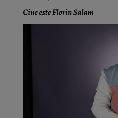
Când vor putea intra locatarii în 
din Rahova, la aproape 10 luni 
Cine este Florin Salam
explozie. Ciprian Ciucu a făc
anunțul: „Partea de deasupra z
afectate va fi...”