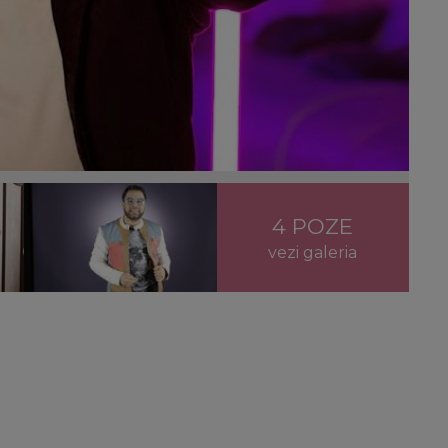
4 POZE
vezi galeria