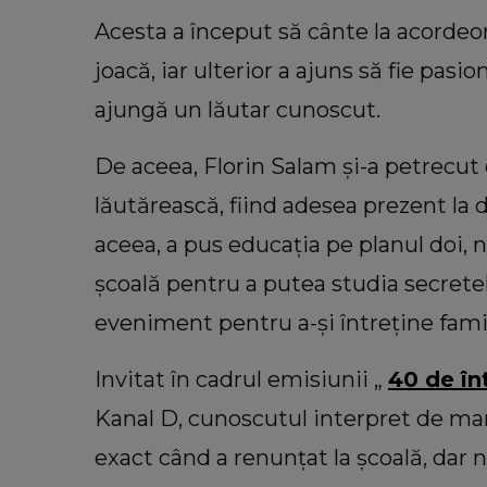
Acesta a început să cânte la acordeon
joacă, iar ulterior a ajuns să fie pas
ajungă un lăutar cunoscut.
De aceea, Florin Salam și-a petrecut
lăutărească, fiind adesea prezent la
aceea, a pus educația pe planul doi, 
școală pentru a putea studia secretele
eveniment pentru a-și întreține famil
Invitat în cadrul emisiunii „
40 de în
Kanal D, cunoscutul interpret de man
exact când a renunțat la școală, dar 