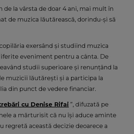
 de la vârsta de doar 4 ani, mai mult în
ionat de muzica lăutărească, dorindu-și să
 copilăria exersând și studiind muzica
 diferite eveniment pentru a cânta. De
neavând studii superioare și renunțând la
 muzicii lăutărești și a participa la
ia din punct de vedere financiar.
trebări cu Denise Rifai
”, difuzată pe
ele a mărturisit că nu își aduce aminte
nu regretă această decizie deoarece a