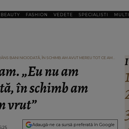
BEAUTY
FASHION
VEDETE
SPECIALISTI
MULT
I
TRÂNS BANI NICIODATĂ, ÎN SCHIMB AM AVUT MEREU TOT CE AM
alam. „Eu nu am
ată, în schimb am
m vrut”
Adaugă-ne ca sursă preferată în Google
5:25