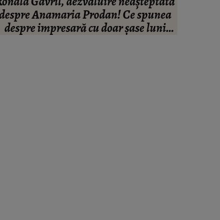
onald Gavril, dezvăluire neașteptată
BREAKING
despre Anamaria Prodan! Ce spunea
Tatăl fo
despre impresară cu doar șase luni
înainte să o cunoască: „Ferească
Dumnezeu!”