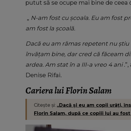
putut să se ocupe mai bine de ceea c
„
N-am fost cu școala. Eu am fost pr
am fost la școală.
Dacă eu am rămas repetent nu știu câ
învățam bine, dar cred că făceam d
ardea. Am stat în a III-a vreo 4 ani
.”
Denise Rifai.
Cariera lui Florin Salam
Citește și:
„Dacă și eu am copii urâți, î
Florin Salam, după ce copiii lui au fost