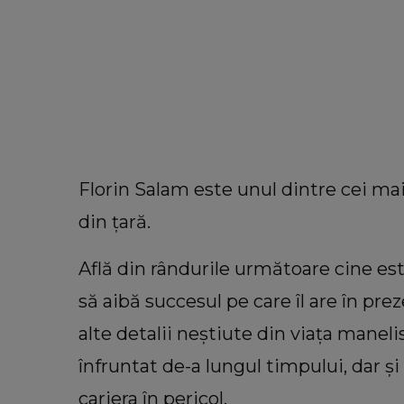
Florin Salam este unul dintre cei ma
din țară.
Află din rândurile următoare cine es
să aibă succesul pe care îl are în preze
alte detalii neștiute din viața maneli
înfruntat de-a lungul timpului, dar ș
INFORMATIILE ZILEI
cariera în pericol.