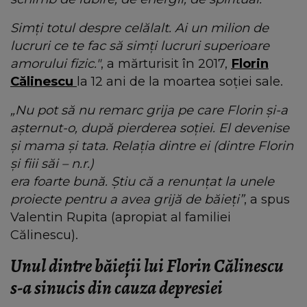
Simți totul despre celălalt. Ai un milion de
lucruri ce te fac să simți lucruri superioare
amorului fizic."
, a mărturisit în 2017,
Florin
Călinescu
la 12 ani de la moartea soției sale.
„Nu pot să nu remarc grija pe care Florin şi-a
aşternut-o, după pierderea soţiei. El devenise
şi mama şi tata. Relaţia dintre ei (dintre Florin
şi fiii săi – n.r.)
era foarte bună. Ştiu că a renunţat la unele
proiecte pentru a avea grijă de băieţi”
, a spus
Valentin Rupita (apropiat al familiei
Călinescu).
Unul dintre băieții lui Florin Călinescu
s-a sinucis din cauza depresiei