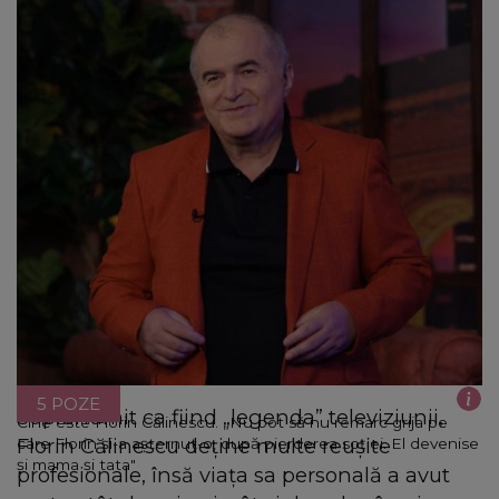
5 POZE
Supranumit ca fiind „legenda” televiziunii,
Cine este Florin Călinescu. „Nu pot să nu remarc grija pe
Florin Călinescu deține multe reușite
care Florin şi-a aşternut-o, după pierderea soţiei. El devenise
şi mama şi tata"
profesionale, însă viața sa personală a avut