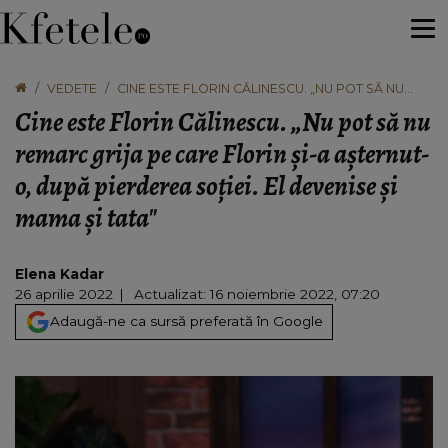
VEDETE
CINE ESTE FLORIN CĂLINESCU. „NU POT SĂ NU
REMARC GRIJA PE CARE FLORIN ŞI-A AŞTERNUT-
Cine este Florin Călinescu. „Nu pot să nu
O, DUPĂ PIERDEREA SOŢIEI. EL DEVENISE ŞI
MAMA ŞI TATA"
remarc grija pe care Florin şi-a aşternut-
o, după pierderea soţiei. El devenise şi
mama şi tata"
Elena Kadar
26 aprilie 2022
Actualizat: 16 noiembrie 2022, 07:20
Adaugă-ne ca sursă preferată în Google