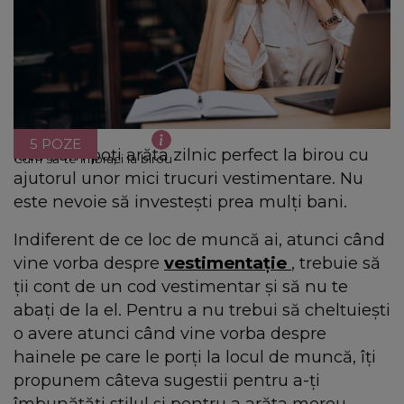
5 POZE
Iată cum poți arăta zilnic perfect la birou cu
Cum să te îmbraci la birou
ajutorul unor mici trucuri vestimentare. Nu
este nevoie să investești prea mulți bani.
Indiferent de ce loc de muncă ai, atunci când
vine vorba despre
vestimentație
, trebuie să
ții cont de un cod vestimentar și să nu te
abați de la el. Pentru a nu trebui să cheltuiești
o avere atunci când vine vorba despre
hainele pe care le porți la locul de muncă, îți
propunem câteva sugestii pentru a-ți
îmbunătăți stilul și pentru a arăta mereu