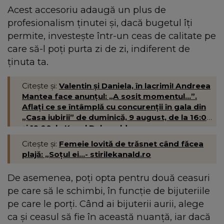
Acest accesoriu adaugă un plus de
profesionalism ținutei și, dacă bugetul îți
permite, investește într-un ceas de calitate pe
care să-l poți purta zi de zi, indiferent de
ținuta ta.
Citește și:
Valentin și Daniela, în lacrimi! Andreea
Mantea face anunțul: „A sosit momentul...”.
Aflați ce se întâmplă cu concurenții în gala din
„Casa iubirii” de duminică, 9 august, de la 16:00
și 19:00, la Kanal D- kanald.ro
Citește și:
Femeie lovită de trăsnet când făcea
plajă: „Soțul ei...- stirilekanald.ro
De asemenea, poți opta pentru două ceasuri
pe care să le schimbi, în funcție de bijuteriile
pe care le porți. Când ai bijuterii aurii, alege
ca și ceasul să fie în această nuanță, iar dacă