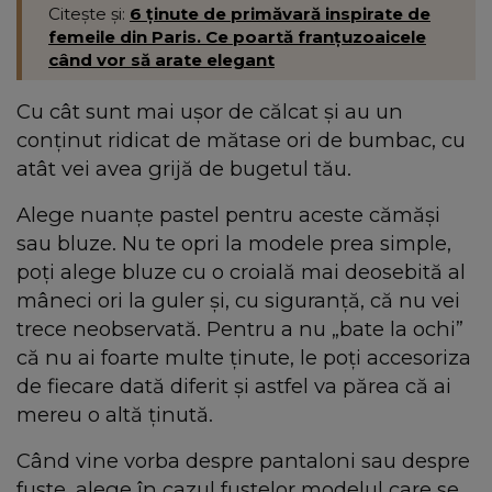
Citește și:
6 ținute de primăvară inspirate de
femeile din Paris. Ce poartă franțuzoaicele
când vor să arate elegant
Cu cât sunt mai ușor de călcat și au un
conținut ridicat de mătase ori de bumbac, cu
atât vei avea grijă de bugetul tău.
Alege nuanțe pastel pentru aceste cămăși
sau bluze. Nu te opri la modele prea simple,
poți alege bluze cu o croială mai deosebită al
mâneci ori la guler și, cu siguranță, că nu vei
trece neobservată. Pentru a nu „bate la ochi”
că nu ai foarte multe ținute, le poți accesoriza
de fiecare dată diferit și astfel va părea că ai
mereu o altă ținută.
Când vine vorba despre pantaloni sau despre
fuste, alege în cazul fustelor modelul care se