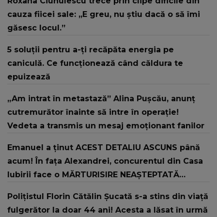
Roxana Ciuhulescu trece prin clipe dificile din
cauza fiicei sale: „E greu, nu știu dacă o să îmi
găsesc locul.”
5 soluții pentru a-ți recăpăta energia pe
caniculă. Ce funcționează când căldura te
epuizează
„Am intrat în metastază” Alina Pușcău, anunț
cutremurător înainte să intre în operație!
Vedeta a transmis un mesaj emoționant fanilor
Emanuel a ținut ACEST DETALIU ASCUNS până
acum! În fața Alexandrei, concurentul din Casa
Iubirii face o MĂRTURISIRE NEAȘTEPTATĂ
despre mama sa: "I-am spus și ei în față, eu nu
Polițistul Florin Cătălin Șucată s-a stins din viață
te iubesc pentru că..."
fulgerător la doar 44 ani! Acesta a lăsat în urmă