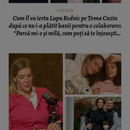
VEDETE
Cum îl va ierta Lupu Rednic pe Toma Cuzin
după ce nu i-a plătit banii pentru o colaborare:
“Parcă mi-e și milă, cum poți să te înjosești
așa?”