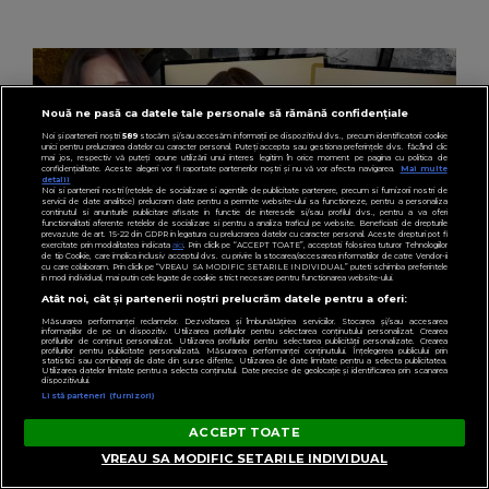
cine s-a întâlnit partenerul fostei politiciene în
București! Gestul lui...
Nouă ne pasă ca datele tale personale să rămână confidențiale
Noi și partenerii noștri
589
stocăm și/sau accesăm informații pe dispozitivul dvs., precum identificatorii cookie
unici pentru prelucrarea datelor cu caracter personal. Puteți accepta sau gestiona preferințele dvs. făcând clic
mai jos, respectiv vă puteți opune utilizării unui interes legitim în orice moment pe pagina cu politica de
confidențialitate. Aceste alegeri vor fi raportate partenerilor noștri și nu vă vor afecta navigarea.
Mai multe
detalii
Noi si partenerii nostri (retelele de socializare si agentiile de publicitate partenere, precum si furnizorii nostri de
servicii de date analitice) prelucram date pentru a permite website-ului sa functioneze, pentru a personaliza
continutul si anunturile publicitare afisate in functie de interesele si/sau profilul dvs., pentru a va oferi
functionalitati aferente retelelor de socializare si pentru a analiza traficul pe website. Beneficiati de drepturile
prevazute de art. 15-22 din GDPR in legatura cu prelucrarea datelor cu caracter personal. Aceste drepturi pot fi
exercitate prin modalitatea indicata
aici
. Prin click pe “ACCEPT TOATE”, acceptati folosirea tuturor Tehnologiilor
de tip Cookie, care implica inclusiv acceptul dvs. cu privire la stocarea/accesarea informatiilor de catre Vendor-ii
cu care colaboram. Prin click pe “VREAU SA MODIFIC SETARILE INDIVIDUAL” puteti schimba preferintele
in mod individual, mai putin cele legate de cookie strict necesare pentru functionarea website-ului.
Atât noi, cât și partenerii noștri prelucrăm datele pentru a oferi:
WOWBIZ.RO
Măsurarea performanței reclamelor. Dezvoltarea și îmbunătățirea serviciilor. Stocarea și/sau accesarea
„Am intrat în metastază” Alina Pușcău, anunț
informațiilor de pe un dispozitiv. Utilizarea profilurilor pentru selectarea conținutului personalizat. Crearea
profilurilor de conținut personalizat. Utilizarea profilurilor pentru selectarea publicității personalizate. Crearea
profilurilor pentru publicitate personalizată. Măsurarea performanței conținutului. Înțelegerea publicului prin
cutremurător înainte să intre în operație!
statistici sau combinații de date din surse diferite. Utilizarea de date limitate pentru a selecta publicitatea.
Utilizarea datelor limitate pentru a selecta conținutul. Date precise de geolocație și identificarea prin scanarea
dispozitivului.
Vedeta a transmis un mesaj emoționant
Listă parteneri (furnizori)
fanilor
ACCEPT TOATE
VREAU SA MODIFIC SETARILE INDIVIDUAL