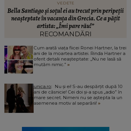
VEDETE
i
Alina Pușcău, noi detalii despre lupta cu boala. Ce
I
așteaptă să afle de la medici după începerea
tratamentului: „O să-mi spună dacă...”
RECOMANDĂRI
Cum arată viața fiicei Ronei Hartner, la trei
ani de la moartea artistei. Rinda Hartner a
oferit detalii neașteptate: „Nu ne lasă să
mutăm nimic.”
unica.ro
Nu și ei! S-au despărțit după 10
ani de căsnicie! Cei doi și-a spus „adio” în
mare secret. Nimeni nu se aștepta la un
asemenea motiv al separării!