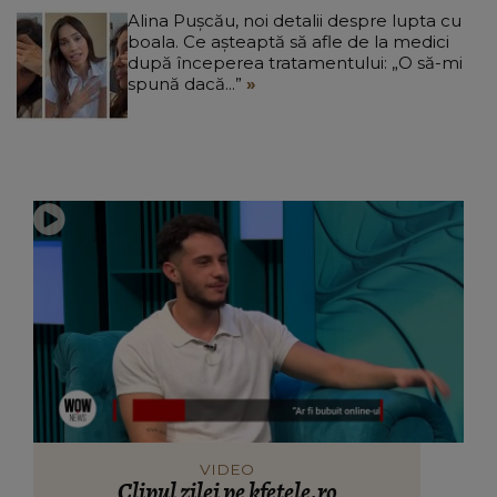
Alina Pușcău, noi detalii despre lupta cu
boala. Ce așteaptă să afle de la medici
după începerea tratamentului: „O să-mi
spună dacă...”
VIDEO
Clipul zilei pe kfetele.ro