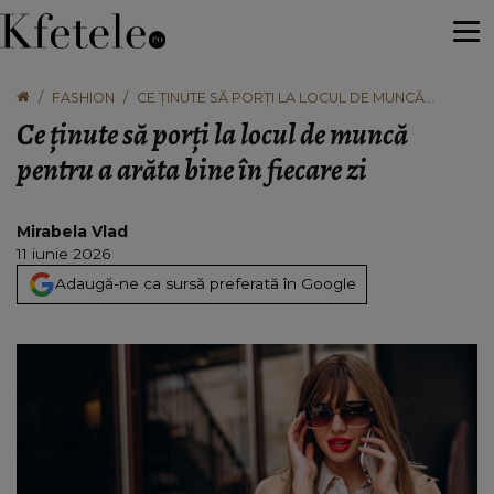
FASHION
CE ȚINUTE SĂ PORȚI LA LOCUL DE MUNCĂ
PENTRU A ARĂTA BINE ÎN FIECARE ZI
Ce ținute să porți la locul de muncă
pentru a arăta bine în fiecare zi
Mirabela Vlad
11 iunie 2026
Adaugă-ne ca sursă preferată în Google