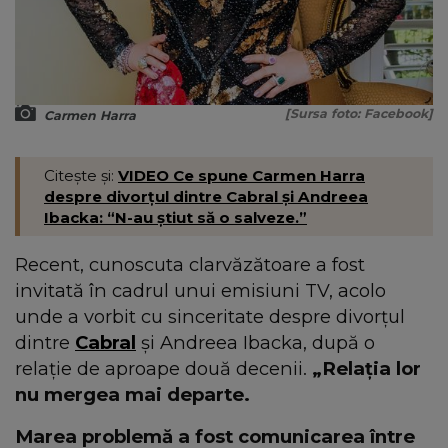
[Sursa foto: Facebook]
Carmen Harra
Citește și:
VIDEO Ce spune Carmen Harra
despre divorțul dintre Cabral și Andreea
Ibacka: “N-au știut să o salveze.”
Recent, cunoscuta clarvăzătoare a fost
invitată în cadrul unui emisiuni TV, acolo
unde a vorbit cu sinceritate despre divorțul
dintre
Cabral
și Andreea Ibacka, după o
relație de aproape două decenii.
„Relația lor
nu mergea mai departe.
Marea problemă a fost comunicarea între