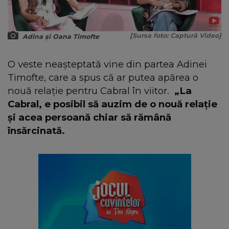
[Sursa foto: Captură Video]
Adina și Oana Timofte
O veste neașteptată vine din partea Adinei
Timofte, care a spus că ar putea apărea o
nouă relație pentru Cabral în viitor.
„La
Cabral, e posibil să auzim de o nouă relație
și acea persoană chiar să rămână
însărcinată.