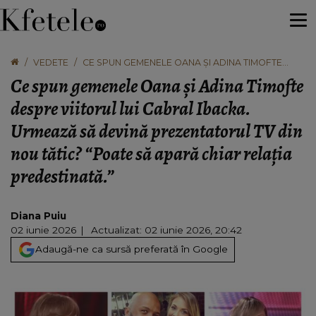
VEDETE
CE SPUN GEMENELE OANA ȘI ADINA TIMOFTE
DESPRE VIITORUL LUI CABRAL IBACKA. URMEAZĂ
Ce spun gemenele Oana și Adina Timofte
SĂ DEVINĂ PREZENTATORUL TV DIN NOU TĂTIC?
“POATE SĂ APARĂ CHIAR RELAȚIA
despre viitorul lui Cabral Ibacka.
PREDESTINATĂ.”
Urmează să devină prezentatorul TV din
nou tătic? “Poate să apară chiar relația
predestinată.”
Diana Puiu
02 iunie 2026
Actualizat: 02 iunie 2026, 20:42
Adaugă-ne ca sursă preferată în Google