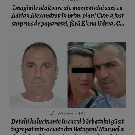
Imaginile uluitoare ale momentului sunt cu
Adrian Alexandrov în prim-plan! Cum a fost
surprins de paparazzi, fără Elena Udrea. Cu
cine s-a întâlnit partenerul fostei politiciene în
București! Gestul lui...
WOWBIZ.RO
Detalii halucinante în cazul bărbatului găsit
îngropat într-o curte din Botoșani! Marinel a