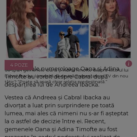
4 POZE
Cunoscutele numeroloage Oana și Adina
Ce spun gemenele Oana și Adina Timofte despre viitorul lui
Timofte au vorbit despre Cabral după
Cabral Ibacka. Urmează să devină prezentatorul TV din nou
tătic? “Poate să apară chiar relația predestinată.”
despărțirea lui de Andreea Ibacka.
Vestea că Andreea și Cabral Ibacka au
divorțat a luat prin surprindere pe toată
lumea, mai ales că nimeni nu s-ar fi așteptat
la o astfel de decizie între ei. Recent,
gemenele Oana și Adina Timofte au fost