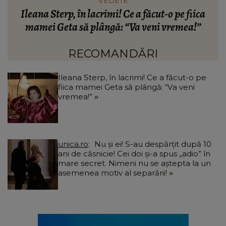
HOROSCOP
Horoscop 8 august 2026: O zodie trebuie să fie mai
atentă la interacțiunile de la locul de muncă
C
RECOMANDĂRI
Ileana Sterp, în lacrimi! Ce a făcut-o pe
fiica mamei Geta să plângă: “Va veni
vremea!”
unica.ro
Nu și ei! S-au despărțit după 10
ani de căsnicie! Cei doi și-a spus „adio” în
mare secret. Nimeni nu se aștepta la un
asemenea motiv al separării!