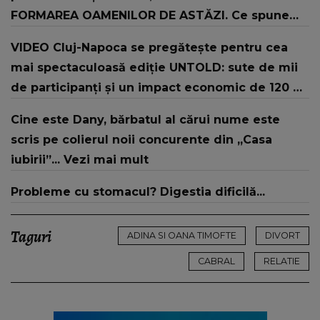
FORMAREA OAMENILOR DE ASTĂZI. Ce spune
despre dascălii care lasă amprente puternice ÎN
VIDEO Cluj-Napoca se pregătește pentru cea
SUFLETELE ELEVILOR, chiar și după trecerea
mai spectaculoasă ediție UNTOLD: sute de mii
anilor: "De fiecare dată când..."
de participanți și un impact economic de 120 de
milioane de euro
Cine este Dany, bărbatul al cărui nume este
scris pe colierul noii concurente din „Casa
iubirii”... Vezi mai mult
Probleme cu stomacul? Digestia dificilă...
Taguri
ADINA SI OANA TIMOFTE
DIVORT
CABRAL
RELATIE