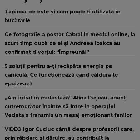
Tapioca: ce este și cum poate fi utilizată în
bucătărie
Ce fotografie a postat Cabral în mediul online, la
scurt timp după ce el și Andreea Ibakca au
confirmat divorțul: “Împreună!”
5 soluții pentru a-ți recăpăta energia pe
caniculă. Ce funcționează când căldura te
epuizează
„Am intrat în metastază” Alina Pușcău, anunț
cutremurător înainte să intre în operație!
Vedeta a transmis un mesaj emoționant fanilor
VIDEO Igor Cuciuc cântă despre profesorii care,
prin răbdare și dăruire, au contribuit la