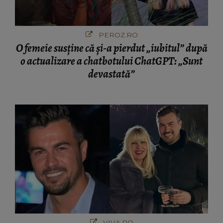
PEROZ.RO
O femeie susține că și-a pierdut „iubitul” după
o actualizare a chatbotului ChatGPT: „Sunt
devastată”
VIVA.RO