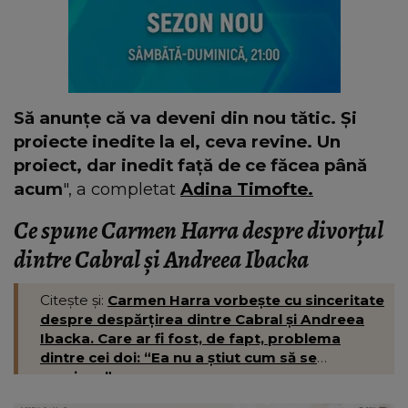
Să anunțe că va deveni din nou tătic. Şi
proiecte inedite la el, ceva revine. Un
proiect, dar inedit față de ce făcea până
acum
", a completat
Adina Timofte.
Ce spune Carmen Harra despre divorțul
dintre Cabral și Andreea Ibacka
Citește și:
Carmen Harra vorbește cu sinceritate
despre despărțirea dintre Cabral și Andreea
Ibacka. Care ar fi fost, de fapt, problema
dintre cei doi: “Ea nu a știut cum să se
exprime.”