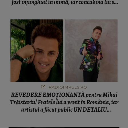
fost înjunghiat în inimă, iar concubina lui se
numără printre suspecți
RADIOIMPULS.RO
REVEDERE EMOȚIONANTĂ pentru Mihai
Trăistariu! Fratele lui a venit în România, iar
artistul a făcut public UN DETALIU
NEAȘTEPTAT: "Nu știu ce să-i zic. Voi ce
spuneți ? Să se..."