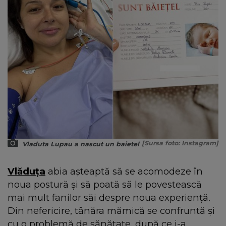
[Sursa foto: Instagram]
Vladuta Lupau a nascut un baietel
Vlăduța
abia așteaptă să se acomodeze în
noua postură și să poată să le povestească
mai mult fanilor săi despre noua experiență.
Din nefericire, tânăra mămică se confruntă și
cu o problemă de sănătate, după ce i-a