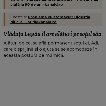
viață la 90 de ani- kanald.ro
Citește și:
Probleme cu stomacul? Digestia
dificilă...- stirilekanald.ro
Vlăduța Lupău îl are alături pe soțul său
Alături de ea, se află permanent soțul ei, Adi,
care o sprijină și o ajută să se acomodeze în
această postură de mămică.