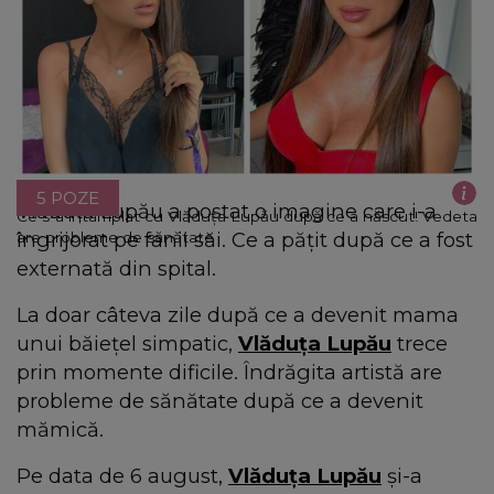
5 POZE
Vlăduța Lupău a postat o imagine care i-a
Ce s-a întâmplat cu Vlăduța Lupău după ce a născut! Vedeta
îngrijorat pe fanii săi. Ce a pățit după ce a fost
are probleme de sănătate
externată din spital.
La doar câteva zile după ce a devenit mama
unui băiețel simpatic,
Vlăduța Lupău
trece
prin momente dificile. Îndrăgita artistă are
probleme de sănătate după ce a devenit
mămică.
Pe data de 6 august,
Vlăduța Lupău
și-a