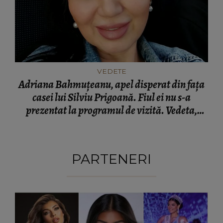
VEDETE
Adriana Bahmuțeanu, apel disperat din fața
casei lui Silviu Prigoană. Fiul ei nu s-a
prezentat la programul de vizită. Vedeta,
extrem de îngrijorată: “Nu știu ce se întâmplă,
dacă e în viață.”
PARTENERI