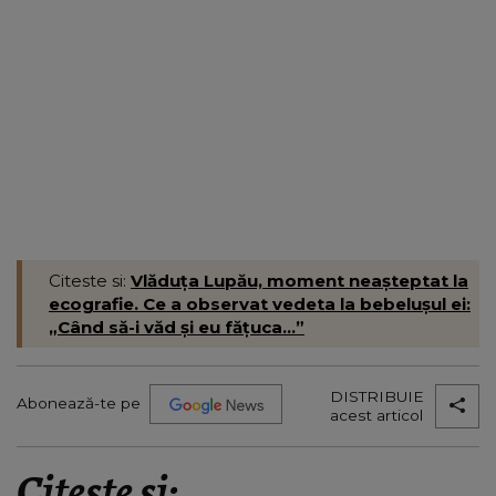
Citeste si:
Vlăduța Lupău, moment neașteptat la
ecografie. Ce a observat vedeta la bebelușul ei:
„Când să-i văd și eu fățuca...”
DISTRIBUIE
Abonează-te pe
acest articol
Citește și: