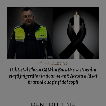
COLOSALĂ
KANALD2.RO
Polițistul Florin Cătălin Șucată s-a stins din
viață fulgerător la doar 44 ani! Acesta a lăsat
în urmă o soție și doi copii
PENTRU TINE