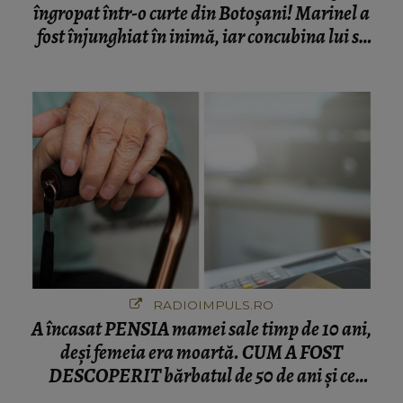
îngropat într-o curte din Botoșani! Marinel a
fost înjunghiat în inimă, iar concubina lui se
numără printre suspecți
RADIOIMPULS.RO
A încasat PENSIA mamei sale timp de 10 ani,
deși femeia era moartă. CUM A FOST
DESCOPERIT bărbatul de 50 de ani și ce
afacere a deschis cu banii obținuți? SUMA E