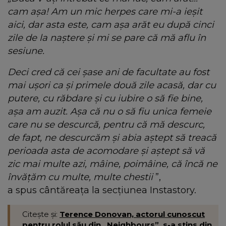
cam așa! Am un mic herpes care mi-a ieșit
aici, dar asta este, cam așa arăt eu după cinci
zile de la naștere și mi se pare că mă aflu în
sesiune.
Deci cred că cei șase ani de facultate au fost
mai ușori ca și primele două zile acasă, dar cu
putere, cu răbdare și cu iubire o să fie bine,
așa am auzit. Așa că nu o să fiu unica femeie
care nu se descurcă, pentru că mă descurc,
de fapt, ne descurcăm și abia aștept să treacă
perioada asta de acomodare și aștept să vă
zic mai multe azi, mâine, poimâine, că încă ne
învățăm cu multe, multe chestii
”,
a spus cântăreața la secțiunea Instastory.
Citește și:
Terence Donovan, actorul cunoscut
pentru rolul său din „Neighbours”, s-a stins din