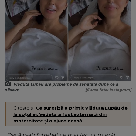
Vlăduța Lupău are probleme de sănătate după ce a
născut
[Sursa foto: Instagram]
Citeste si:
Ce surpriză a primit Vlăduța Lupău de
la soțul ei. Vedeta a fost externată din
maternitate și a ajuns acasă
„Dacă v-ați întrebat ce mai fac, cum arăt…