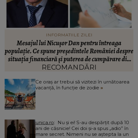
VEDETE
Valentin Sanfira, acuzații despre infidelitate? Ce
re
mărturisiri a făcut artistul de muzică populară:
m
n
“Doi ochi ce m-au înșelat.”
”
RECOMANDĂRI
Ce oraș ar trebui să vizitezi în urnătoarea
vacanță, în funcție de zodie
unica.ro
Nu și ei! S-au despărțit după 10
ani de căsnicie! Cei doi și-a spus „adio” în
mare secret. Nimeni nu se aștepta la un