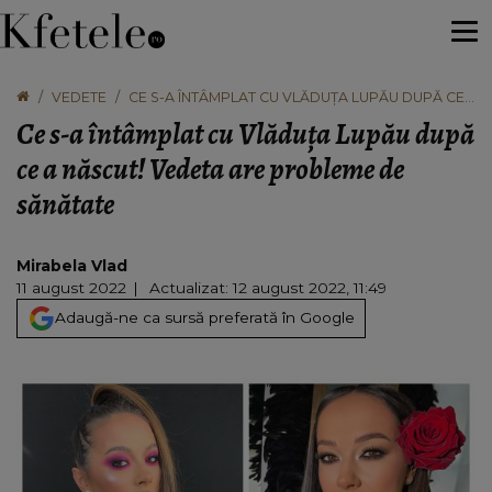
VEDETE
CE S-A ÎNTÂMPLAT CU VLĂDUȚA LUPĂU DUPĂ CE
A NĂSCUT! VEDETA ARE PROBLEME DE SĂNĂTATE
Ce s-a întâmplat cu Vlăduța Lupău după
ce a născut! Vedeta are probleme de
sănătate
Mirabela Vlad
11 august 2022
Actualizat: 12 august 2022, 11:49
Adaugă-ne ca sursă preferată în Google