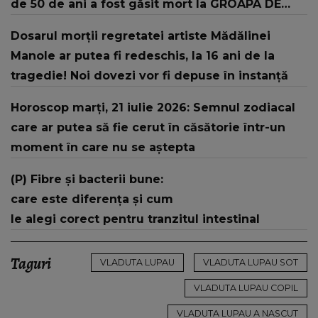
de 50 de ani a fost găsit mort la GROAPA DE
GUNOI din Galați: "Cadavrul a fost..."
Dosarul morții regretatei artiste Mădălinei
Manole ar putea fi redeschis, la 16 ani de la
tragedie! Noi dovezi vor fi depuse în instanță
Horoscop marți, 21 iulie 2026: Semnul zodiacal
care ar putea să fie cerut în căsătorie într-un
moment în care nu se aștepta
(P) Fibre și bacterii bune:
care este diferența și cum
le alegi corect pentru tranzitul intestinal
Taguri
VLADUTA LUPAU
VLADUTA LUPAU SOT
VLADUTA LUPAU COPIL
VLADUTA LUPAU A NASCUT