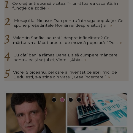
Ce oraș ar trebui să vizitezi în urnătoarea vacanță, în
funcție de zodie
»
Mesajul lui Nicușor Dan pentru întreaga populație. Ce
spune președintele României despre situația...
»
Valentin Sanfira, acuzații despre infidelitate? Ce
mărturisiri a făcut artistul de muzică populară: “Doi...
»
Cu câți bani a rămas Oana Lis să cumpere mâncare
pentru ea și soțul ei, Viorel: „Abia...
»
Viorel Sibiceanu, cel care a inventat celebrii mici de
Dedulești, s-a stins din viață: „Grea încercare.”
»