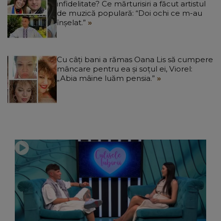
infidelitate? Ce mărturisiri a făcut artistul
de muzică populară: “Doi ochi ce m-au
înșelat.”
Cu câți bani a rămas Oana Lis să cumpere
mâncare pentru ea și soțul ei, Viorel:
„Abia mâine luăm pensia.”