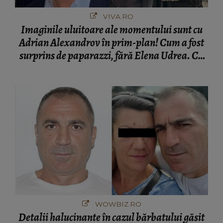
VIVA.RO
Imaginile uluitoare ale momentului sunt cu
Adrian Alexandrov în prim-plan! Cum a fost
surprins de paparazzi, fără Elena Udrea. Cu
cine s-a întâlnit partenerul fostei politiciene în
București! Gestul lui...
WOWBIZ.RO
Detalii halucinante în cazul bărbatului găsit