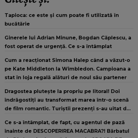
Tapioca: ce este și cum poate fi utilizată în
bucătărie
Ginerele lui Adrian Minune, Bogdan Căplescu, a
fost operat de urgență. Ce s-a întâmplat
Cum a reacționat Simona Halep când a văzut-o
pe Kate Middleton la Wimbledon. Campioana a
stat în loja regală alături de noul său partener
Dragostea plutește la propriu pe litoral! Doi
îndrăgostiți au transformat marea într-o scenă
de film romantic. Turiștii prezenți s-au uitat de
două ori
Ce s-a întâmplat, de fapt, cu agentul de pază
înainte de DESCOPERIREA MACABRA?! Bărbatul