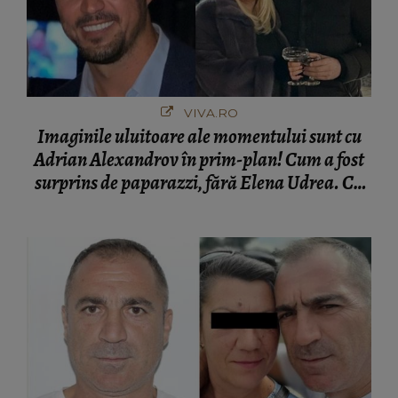
VIVA.RO
Imaginile uluitoare ale momentului sunt cu
Adrian Alexandrov în prim-plan! Cum a fost
surprins de paparazzi, fără Elena Udrea. Cu
cine s-a întâlnit partenerul fostei politiciene în
București! Gestul lui...