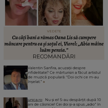
VEDETE
Viorel Sibiceanu, cel care a inventat celebrii mici
ne
de Dedulești, s-a stins din viață: „Grea încercare.”
„
RECOMANDĂRI
Valentin Sanfira, acuzații despre
infidelitate? Ce mărturisiri a făcut artistul
de muzică populară: “Doi ochi ce m-au
înșelat.”
unica.ro
Nu și ei! S-au despărțit după 10
ani de căsnicie! Cei doi și-a spus „adio” în