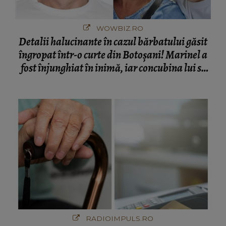
WOWBIZ.RO
Detalii halucinante în cazul bărbatului găsit
îngropat într-o curte din Botoșani! Marinel a
fost înjunghiat în inimă, iar concubina lui se
numără printre suspecți
RADIOIMPULS.RO