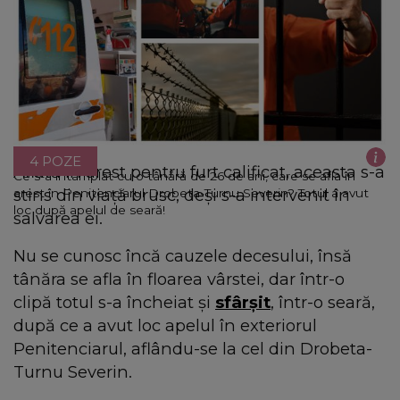
4 POZE
Aflată în arest pentru furt calificat, aceasta s-a
Ce s-a întâmplat cu o tânără de 26 de ani, care se afla în
stins din viață brusc, deși s-a intervenit în
arest în Penitenciarul Drobeta-Turnu Severin? Totul a avut
loc după apelul de seară!
salvarea ei.
Nu se cunosc încă cauzele decesului, însă
tânăra se afla în floarea vârstei, dar într-o
clipă totul s-a încheiat și
sfârșit
, într-o seară,
după ce a avut loc apelul în exteriorul
Penitenciarul, aflându-se la cel din Drobeta-
Turnu Severin.