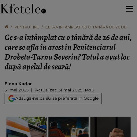
PENTRU TINE
CE S-A ÎNTÂMPLAT CU O TÂNĂRĂ DE 26 DE
ANI, CARE SE AFLA ÎN AREST ÎN
Ce s-a întâmplat cu o tânără de 26 de ani,
PENITENCIARUL DROBETA-TURNU SEVERIN?
TOTUL A AVUT LOC DUPĂ APELUL DE SEARĂ!
care se afla în arest în Penitenciarul
Drobeta-Turnu Severin? Totul a avut loc
după apelul de seară!
Elena Kadar
31 mai 2025
Actualizat: 31 mai 2025, 14:16
Adaugă-ne ca sursă preferată în Google