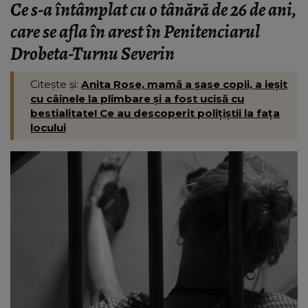
Ce s-a întâmplat cu o tânără de 26 de ani,
care se afla în arest în Penitenciarul
Drobeta-Turnu Severin
Citește și:
Anita Rose, mamă a șase copii, a ieșit
cu câinele la plimbare și a fost ucisă cu
bestialitate! Ce au descoperit polițiștii la fața
locului