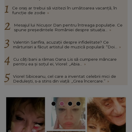
Ce oraș ar trebui să vizitezi în urnătoarea vacanță, în
funcție de zodie
»
Mesajul lui Nicușor Dan pentru întreaga populație. Ce
spune președintele României despre situația...
»
Valentin Sanfira, acuzații despre infidelitate? Ce
mărturisiri a făcut artistul de muzică populară: “Doi...
»
Cu câți bani a rămas Oana Lis să cumpere mâncare
pentru ea și soțul ei, Viorel: „Abia...
»
Viorel Sibiceanu, cel care a inventat celebrii mici de
Dedulești, s-a stins din viață: „Grea încercare.”
»