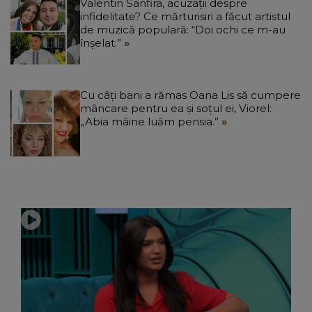
Valentin Sanfira, acuzații despre
infidelitate? Ce mărturisiri a făcut artistul
de muzică populară: “Doi ochi ce m-au
înșelat.”
Cu câți bani a rămas Oana Lis să cumpere
mâncare pentru ea și soțul ei, Viorel:
„Abia mâine luăm pensia.”