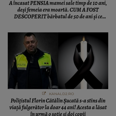
A încasat PENSIA mamei sale timp de 10 ani,
deși femeia era moartă. CUM A FOST
DESCOPERIT bărbatul de 50 de ani și ce
afacere a deschis cu banii obținuți? SUMA E
COLOSALĂ
KANALD2.RO
Polițistul Florin Cătălin Șucată s-a stins din
viață fulgerător la doar 44 ani! Acesta a lăsat
în urmă o soție și doi copii