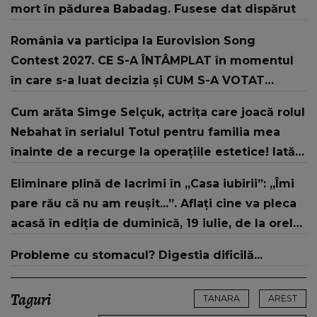
mort în pădurea Babadag. Fusese dat dispărut
România va participa la Eurovision Song
Contest 2027. CE S-A ÎNTÂMPLAT în momentul
în care s-a luat decizia și CUM S-A VOTAT
revenirea în concurs: "Reprezintă un proiect
Cum arăta Simge Selçuk, actrița care joacă rolul
strategic de..."
Nebahat în serialul Totul pentru familia mea
înainte de a recurge la operațiile estetice! Iată
ce aspect fizic uluitor avea aceasta la 19 ani:
Eliminare plină de lacrimi în „Casa iubirii”: „Îmi
„Tinerețe rebelă”
pare rău că nu am reușit...”. Aflați cine va pleca
acasă în ediția de duminică, 19 iulie, de la orele
16:00 și 19:00, doar la Kanal D
Probleme cu stomacul? Digestia dificilă...
Taguri
TANARA
AREST