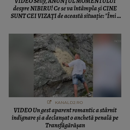
VIDEO Selly, ANUNȚUL MOMENTULUI
despre NIBIRU! Ce se va întâmpla și CINE
SUNT CEI VIZAȚI de această situație: "Îmi e
ciudă că..."
KANALD2.RO
VIDEO Un gest aparent romantic a stârnit
indignare și a declanșat o anchetă penală pe
Transfăgărășan