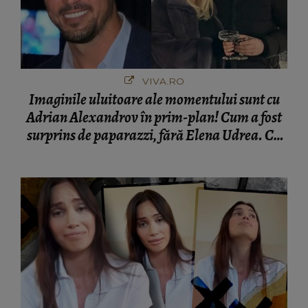
VIVA.RO
Imaginile uluitoare ale momentului sunt cu
Adrian Alexandrov în prim-plan! Cum a fost
surprins de paparazzi, fără Elena Udrea. Cu
cine s-a întâlnit partenerul fostei politiciene în
București! Gestul lui...