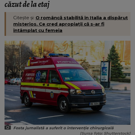
căzut de la etaj
Citește și:
O româncă stabilită în Italia a dispărut
misterios. Ce cred apropiații că s-ar fi
întâmplat cu femeia
Fosta jurnalistă a suferit o intervenție chirurgicală
[Sursa foto: Shutterstock]