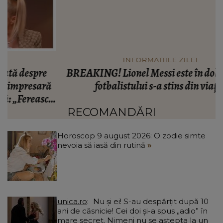
INFORMATIILE ZILEI
BREAKING! Lionel Messi este în doliu! Tatăl
ă
fotbalistului s-a stins din viață!
R
că
C
RECOMANDĂRI
Horoscop 9 august 2026: O zodie simte
nevoia să iasă din rutină
unica.ro
Nu și ei! S-au despărțit după 10
ani de căsnicie! Cei doi și-a spus „adio” în
mare secret. Nimeni nu se aștepta la un