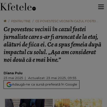
PENTRU TINE
CE POVESTESC VECINII ÎN CAZUL FOSTEI
JURNALISTE CARE S-AR FI ARUNCAT DE LA
Ce povestesc vecinii în cazul fostei
ETAJ, ALĂTURI DE FIICA EI. CE A SPUS FEMEIA
DUPĂ IMPACTUL CU SOLUL. „AŞA AM
jurnaliste care s-ar fi aruncat de la etaj,
CONSIDERAT NOI DOUĂ CĂ E MAI BINE.”
alături de fiica ei. Ce a spus femeia după
impactul cu solul. „Aşa am considerat
noi două că e mai bine.”
Diana Puiu
23 mai 2025
Actualizat: 23 mai 2025, 09:55
Adaugă-ne ca sursă preferată în Google