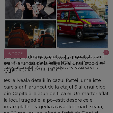
6 POZE
Noi detalii despre cazul fostei jurnaliste care
Ce povestesc vecinii în cazul fostei jurnaliste care s-ar fi
s-ar fi aruncat de la etajul 5 al unui bloc din
aruncat de la etaj, alături de fiica ei. Ce a spus femeia după
impactul cu solul. „Aşa am considerat noi două că e mai
Capitală, alături de fiica ei.
bine.”
Ies la iveală detalii în cazul fostei jurnaliste
care s-ar fi aruncat de la etajul 5 al unui bloc
din Capitală, alături de fiica ei. Un martor aflat
la locul tragediei a povestit despre cele
întâmplate. Tragedia a avut loc marți seara,