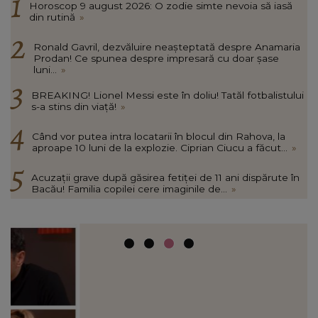
Horoscop 9 august 2026: O zodie simte nevoia să iasă
din rutină
»
Ronald Gavril, dezvăluire neașteptată despre Anamaria
Prodan! Ce spunea despre impresară cu doar șase
luni...
»
BREAKING! Lionel Messi este în doliu! Tatăl fotbalistului
s-a stins din viață!
»
Când vor putea intra locatarii în blocul din Rahova, la
aproape 10 luni de la explozie. Ciprian Ciucu a făcut...
»
Acuzații grave după găsirea fetiței de 11 ani dispărute în
Bacău! Familia copilei cere imaginile de...
»