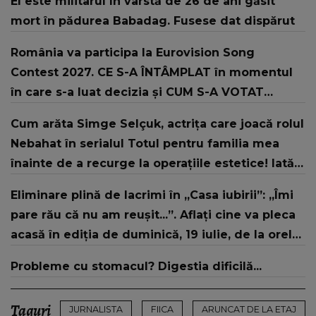
El este militarul în vârstă de 26 de ani găsit
mort în pădurea Babadag. Fusese dat dispărut
România va participa la Eurovision Song
Contest 2027. CE S-A ÎNTÂMPLAT în momentul
în care s-a luat decizia și CUM S-A VOTAT
revenirea în concurs: "Reprezintă un proiect
Cum arăta Simge Selçuk, actrița care joacă rolul
strategic de..."
Nebahat în serialul Totul pentru familia mea
înainte de a recurge la operațiile estetice! Iată
ce aspect fizic uluitor avea aceasta la 19 ani:
Eliminare plină de lacrimi în „Casa iubirii”: „Îmi
„Tinerețe rebelă”
pare rău că nu am reușit...”. Aflați cine va pleca
acasă în ediția de duminică, 19 iulie, de la orele
16:00 și 19:00, doar la Kanal D
Probleme cu stomacul? Digestia dificilă...
Taguri
JURNALISTA
FIICA
ARUNCAT DE LA ETAJ