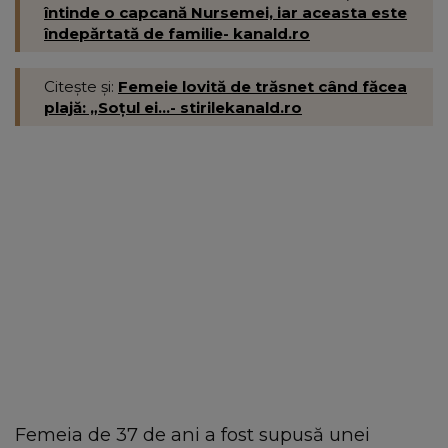
întinde o capcană Nursemei, iar aceasta este
îndepărtată de familie- kanald.ro
Citește și:
Femeie lovită de trăsnet când făcea
plajă: „Soțul ei...- stirilekanald.ro
Femeia de 37 de ani a fost supusă unei