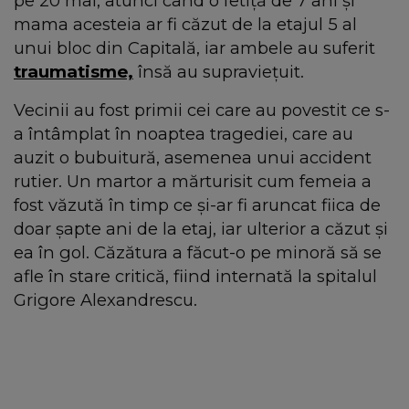
pe 20 mai, atunci când o fetiță de 7 ani și
mama acesteia ar fi căzut de la etajul 5 al
unui bloc din Capitală, iar ambele au suferit
traumatisme,
însă au supraviețuit.
Vecinii au fost primii cei care au povestit ce s-
a întâmplat în noaptea tragediei, care au
auzit o bubuitură, asemenea unui accident
rutier. Un martor a mărturisit cum femeia a
fost văzută în timp ce și-ar fi aruncat fiica de
doar șapte ani de la etaj, iar ulterior a căzut și
ea în gol. Căzătura a făcut-o pe minoră să se
afle în stare critică, fiind internată la spitalul
Grigore Alexandrescu.