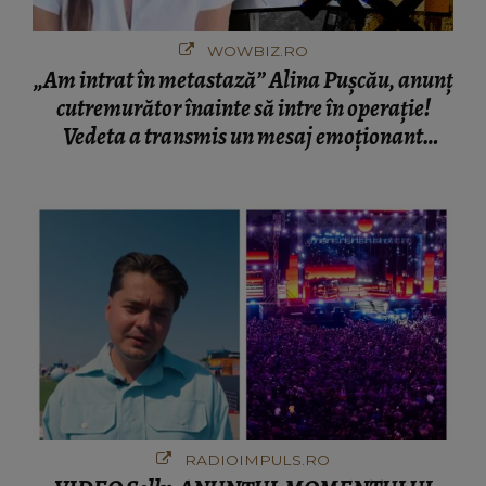
WOWBIZ.RO
„Am intrat în metastază” Alina Pușcău, anunț
cutremurător înainte să intre în operație!
Vedeta a transmis un mesaj emoționant
fanilor
RADIOIMPULS.RO