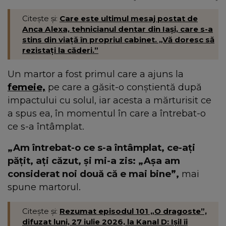
Citește și:
Care este ultimul mesaj postat de
Anca Alexa, tehnicianul dentar din Iași, care s-a
stins din viață în propriul cabinet. „Vă doresc să
rezistați la căderi.”
Un martor a fost primul care a ajuns la
femeie,
pe care a găsit-o conștientă după
impactului cu solul, iar acesta a mărturisit ce
a spus ea, în momentul în care a întrebat-o
ce s-a întâmplat.
„Am întrebat-o ce s-a întâmplat, ce-aţi
pățit, aţi căzut, şi mi-a zis: „Aşa am
considerat noi două că e mai bine”,
mai
spune martorul.
Citește și:
Rezumat episodul 101 „O dragoste”,
difuzat luni, 27 iulie 2026, la Kanal D: Ișil îi