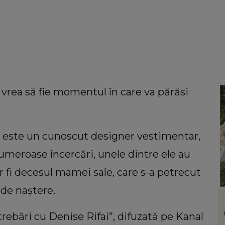
vrea să fie momentul în care va părăsi
ni, este un cunoscut designer vestimentar,
numeroase încercări, unele dintre ele au
 fi decesul mamei sale, care s-a petrecut
 de naștere.
VEDETE
în funcție de
Care este trucul Mariei Dragomi
trebări cu Denise Rifai”, difuzată pe Kanal