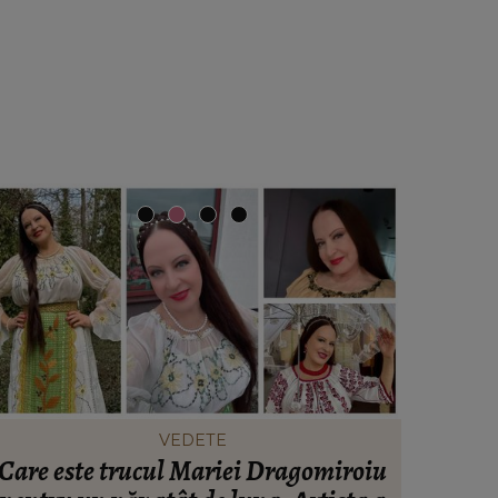
FASHION
roiu
Ce să porți în Italia în vara 2026. Cum