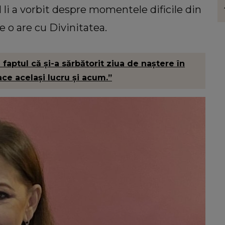
rivește dacă
pentru un păr atât de lung. Artis
l li a vorbit despre momentele dificile din
ntică
dezvăluit ce anume a ajutat-o c
avea probleme cu el: “Am învățat
re o are cu Divinitatea.
bătrâni.”
 faptul că și-a sărbătorit ziua de naștere în
ce același lucru și acum.”