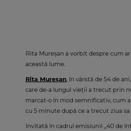
Rita Mureșan a vorbit despre cum ar 
această lume.
Rita Mureșan
, în vârstă de 54 de a
care de-a lungul vieții a trecut prin 
marcat-o în mod semnificativ, cum ar
cu 5 minute după ce a trecut ziua sa
IILE ZILEI
LIFESTYLE
erinde, dezvăluiri
Floarea care te reprezintă 
Invitată în cadrul emisiunii „40 de în