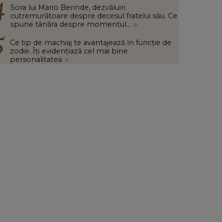
Sora lui Mario Berinde, dezvăluiri
cutremurătoare despre decesul fratelui său. Ce
spune tânăra despre momentul...
»
Ce tip de machiaj te avantajează în funcție de
zodie. Îți evidențiază cel mai bine
personalitatea
»