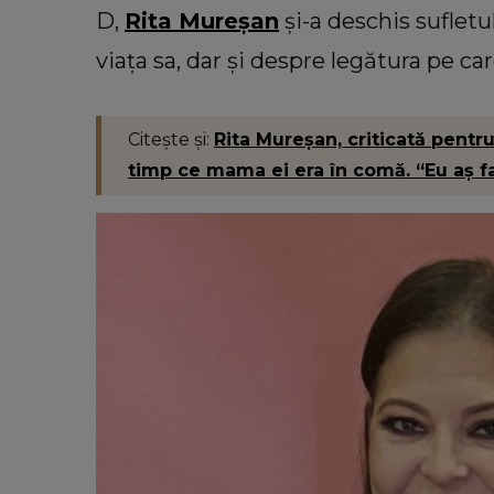
pre decesul fratelui
personalitate. Ce ți se pot
D,
Rita Mureșan
și-a deschis sufletu
ăra despre momentul
ești o femeie roma
l și-a pierdut viața:
viața sa, dar și despre legătura pe ca
ață în față.”
Citește și:
Rita Mureșan, criticată pentru
timp ce mama ei era în comă. “Eu aș fa