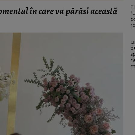
F
mentul în care va părăsi această
f
p
r
u
du
s
n
mo