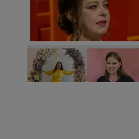
Ce înseamnă moartea pentru Rita Mureșan? Desig
această lume: „Nu îmi e frică. Cu capul pe pernă, î