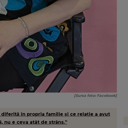
[Sursa foto: Facebook]
iferită în propria familie și ce relație a avut
ă, nu e ceva atât de strâns.”