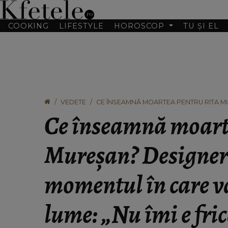
COOKING
LIFESTYLE
HOROSCOP
TU ȘI EL
VEDETE
CE ÎNSEAMNĂ MOARTEA PENTRU RITA M
VA PĂRĂSI ACEASTĂ LUME: „NU ÎMI E FRI
Ce înseamnă moart
Mureșan? Designeru
momentul în care v
lume: „Nu îmi e fri