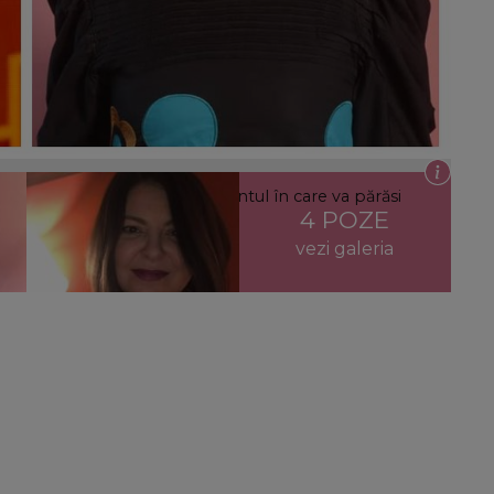
nerul a vorbit despre momentul în care va părăsi
4 POZE
n somn și atât.”
vezi galeria