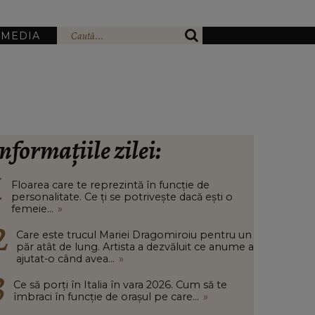
IMEDIA
nformațiile zilei:
Floarea care te reprezintă în funcție de
personalitate. Ce ți se potrivește dacă ești o
femeie...
»
Care este trucul Mariei Dragomiroiu pentru un
păr atât de lung. Artista a dezvăluit ce anume a
ajutat-o când avea...
»
Ce să porți în Italia în vara 2026. Cum să te
îmbraci în funcție de orașul pe care...
»