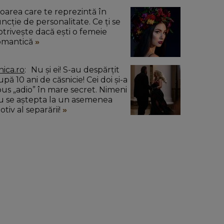
loarea care te reprezintă în
uncție de personalitate. Ce ți se
otrivește dacă ești o femeie
omantică
nica.ro
Nu și ei! S-au despărțit
pă 10 ani de căsnicie! Cei doi și-a
pus „adio” în mare secret. Nimeni
u se aștepta la un asemenea
tiv al separării!