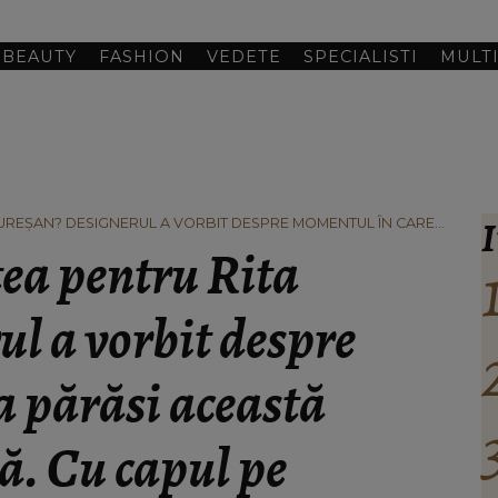
BEAUTY
FASHION
VEDETE
SPECIALISTI
MULT
I
UREȘAN? DESIGNERUL A VORBIT DESPRE MOMENTUL ÎN CARE
CĂ. CU CAPUL PE PERNĂ, ÎN SOMN ȘI ATÂT.”
ea pentru Rita
l a vorbit despre
a părăsi această
că. Cu capul pe