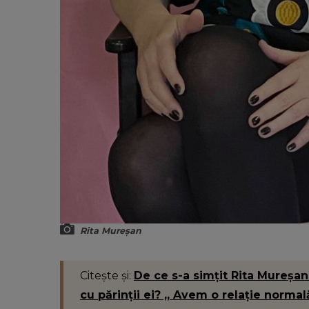
Rita Mureșan
Citește și:
De ce s-a simțit Rita Mureșan d
cu părinții ei? „ Avem o relație normal