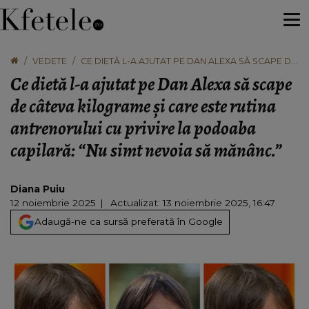
VEDETE
CE DIETĂ L-A AJUTAT PE DAN ALEXA SĂ SCAPE DE
CÂTEVA KILOGRAME ȘI CARE ESTE RUTINA
Ce dietă l-a ajutat pe Dan Alexa să scape
ANTRENORULUI CU PRIVIRE LA PODOABA
CAPILARĂ: “NU SIMT NEVOIA SĂ MĂNÂNC.”
de câteva kilograme și care este rutina
antrenorului cu privire la podoaba
capilară: “Nu simt nevoia să mănânc.”
Diana Puiu
12 noiembrie 2025
Actualizat: 13 noiembrie 2025, 16:47
Adaugă-ne ca sursă preferată în Google