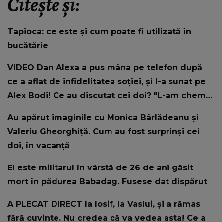
Citește și:
Tapioca: ce este și cum poate fi utilizată în
bucătărie
VIDEO Dan Alexa a pus mâna pe telefon după
ce a aflat de infidelitatea soției, și l-a sunat pe
Alex Bodi! Ce au discutat cei doi? "L-am chemat
la mine acasă o dată!"
Au apărut imaginile cu Monica Bârlădeanu și
Valeriu Gheorghiță. Cum au fost surprinși cei
doi, în vacanță
El este militarul în vârstă de 26 de ani găsit
mort în pădurea Babadag. Fusese dat dispărut
A PLECAT DIRECT la Iosif, la Vaslui, și a rămas
fără cuvinte. Nu credea că va vedea asta! Ce a