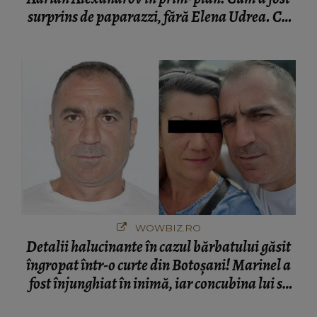
surprins de paparazzi, fără Elena Udrea. Cu
cine s-a întâlnit partenerul fostei politiciene în
București! Gestul lui...
WOWBIZ.RO
Detalii halucinante în cazul bărbatului găsit
îngropat într-o curte din Botoșani! Marinel a
fost înjunghiat în inimă, iar concubina lui se
numără printre suspecți