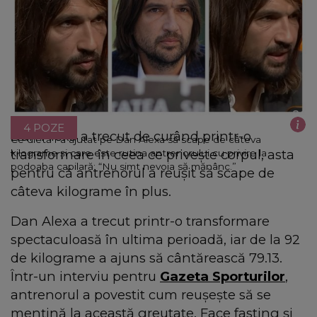
4 POZE
Dan Alexa a trecut de curând printr-o
Ce dietă l-a ajutat pe Dan Alexa să scape de câteva
transformare în ceea ce privește corpul, asta
kilograme și care este rutina antrenorului cu privire la
podoaba capilară: “Nu simt nevoia să mănânc.”
pentru că antrenorul a reușit să scape de
câteva kilograme în plus.
Dan Alexa a trecut printr-o transformare
spectaculoasă în ultima perioadă, iar de la 92
de kilograme a ajuns să cântărească 79.13.
Într-un interviu pentru
Gazeta Sporturilor
,
antrenorul a povestit cum reușește să se
mențină la această greutate. Face fasting și