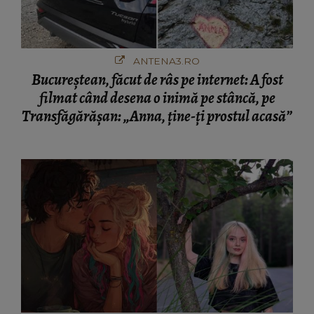
ANTENA3.RO
Bucureștean, făcut de râs pe internet: A fost
filmat când desena o inimă pe stâncă, pe
Transfăgărășan: „Anna, ține-ți prostul acasă”