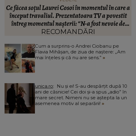
 a
Ce se întâmplă în acest moment cu Mihai Onilă,
după ce a ajuns de urgență la spital: „Am auzit
câteva discuții.”
RECOMANDĂRI
Cum a surprins-o Andrei Ciobanu pe
Flavia Mihășan, de ziua de naștere: „Am
mai înțeles și că nu are sens.”
unica.ro
Nu și ei! S-au despărțit după 10
ani de căsnicie! Cei doi și-a spus „adio” în
mare secret. Nimeni nu se aștepta la un
asemenea motiv al separării!