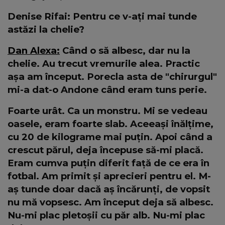
Denise Rifai: Pentru ce v-ați mai tunde
astăzi la chelie?
Dan Alexa:
Când o să albesc, dar nu la
chelie. Au trecut vremurile alea. Practic
așa am început. Porecla asta de "chirurgul"
mi-a dat-o Andone când eram tuns perie.
Foarte urât. Ca un monstru. Mi se vedeau
oasele, eram foarte slab. Aceeași înălțime,
cu 20 de kilograme mai puțin. Apoi când a
crescut părul, deja începuse să-mi placă.
Eram cumva puțin diferit față de ce era în
fotbal. Am primit și aprecieri pentru el. M-
aș tunde doar dacă aș încărunți, de vopsit
nu mă vopsesc. Am început deja să albesc.
Nu-mi plac pletoșii cu păr alb. Nu-mi plac