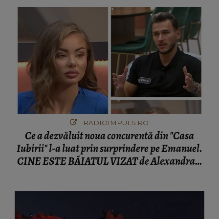
RADIOIMPULS.RO
Ce a dezvăluit noua concurentă din "Casa
Iubirii" l-a luat prin surprindere pe Emanuel.
CINE ESTE BĂIATUL VIZAT de Alexandra?!
Aflându-se în fața faptului împlinit, A
RECUNOSCUT IMEDIAT: "Am avut..."