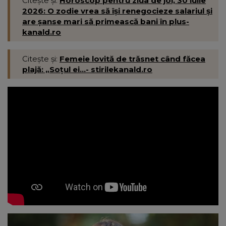
Citește și:
Horoscop pentru ziua de joi, 30 iulie
2026: O zodie vrea să își renegocieze salariul și
are șanse mari să primească bani în plus-
kanald.ro
Citește și:
Femeie lovită de trăsnet când făcea
plajă: „Soțul ei...- stirilekanald.ro