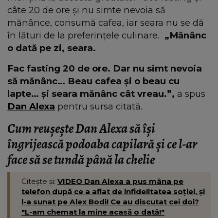
câte 20 de ore și nu simte nevoia să
mănânce, consumă cafea, iar seara nu se dă
în lături de la preferințele culinare.
„Mănânc
o dată pe zi, seara.
Fac fasting 20 de ore. Dar nu simt nevoia
să mănânc… Beau cafea și o beau cu
lapte… și seara mănânc cât vreau.”,
a spus
Dan Alexa
pentru sursa citată.
Cum reușește Dan Alexa să își
îngrijească podoaba capilară și ce l-ar
face să se tundă până la chelie
Citește și:
VIDEO Dan Alexa a pus mâna pe
telefon după ce a aflat de infidelitatea soției, și
l-a sunat pe Alex Bodi! Ce au discutat cei doi?
"L-am chemat la mine acasă o dată!"