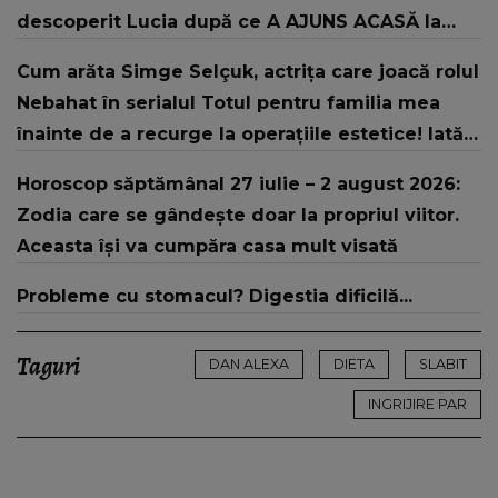
descoperit Lucia după ce A AJUNS ACASĂ la
fostul concurent din Casa Iubirii: "Vreau să știți
Cum arăta Simge Selçuk, actrița care joacă rolul
că..."
Nebahat în serialul Totul pentru familia mea
înainte de a recurge la operațiile estetice! Iată
ce aspect fizic uluitor avea aceasta la 19 ani:
Horoscop săptămânal 27 iulie – 2 august 2026:
„Tinerețe rebelă”
Zodia care se gândește doar la propriul viitor.
Aceasta își va cumpăra casa mult visată
Probleme cu stomacul? Digestia dificilă...
Taguri
DAN ALEXA
DIETA
SLABIT
INGRIJIRE PAR