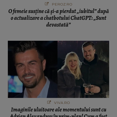
PEROZ.RO
O femeie susține că și-a pierdut „iubitul” după
o actualizare a chatbotului ChatGPT: „Sunt
devastată”
VIVA.RO
Imaginile uluitoare ale momentului sunt cu
Adrian Alexandrov în prim-plan! Cum a fost