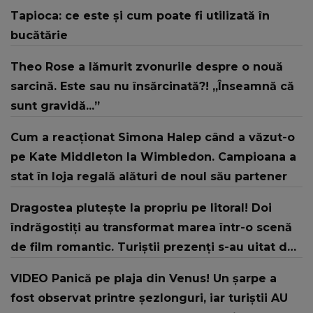
Tapioca: ce este și cum poate fi utilizată în
bucătărie
Theo Rose a lămurit zvonurile despre o nouă
sarcină. Este sau nu însărcinată?! „Înseamnă că
sunt gravidă...”
Cum a reacționat Simona Halep când a văzut-o
pe Kate Middleton la Wimbledon. Campioana a
stat în loja regală alături de noul său partener
Dragostea plutește la propriu pe litoral! Doi
îndrăgostiți au transformat marea într-o scenă
de film romantic. Turiștii prezenți s-au uitat de
două ori
VIDEO Panică pe plaja din Venus! Un şarpe a
fost observat printre şezlonguri, iar turiştii AU