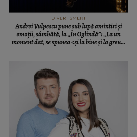
DIVERTISMENT
Andrei Vulpescu pune sub lupă amintiri și
emoții, sâmbătă, la „În Oglindă”: „La un
moment dat, se spunea <și la bine și la greu>.
Și acum ne-am debarasat de greu și vrem doar
bine...E consumerismul modern”