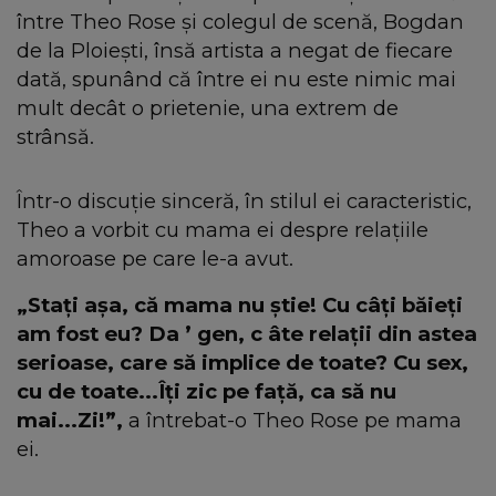
între Theo Rose și colegul de scenă, Bogdan
de la Ploiești, însă artista a negat de fiecare
dată, spunând că între ei nu este nimic mai
mult decât o prietenie, una extrem de
strânsă.
Într-o discuție sinceră, în stilul ei caracteristic,
Theo a vorbit cu mama ei despre relațiile
amoroase pe care le-a avut.
„Stați așa, că mama nu știe! Cu câți băieți
am fost eu? Da
’ gen, c
âte relații din astea
serioase, care să implice de toate? Cu sex,
cu de toate...Îți zic pe față, ca să nu
mai...Zi!”,
a întrebat-o Theo Rose pe mama
ei.