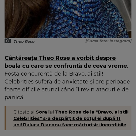
[Sursa foto: Instagram]
Theo Rose
Cântăreața Theo Rose a vorbit despre
boala cu care se confruntă de ceva vreme
.
Fosta concurentă de la Bravo, ai stil!
Celebrities suferă de anxietate și are perioade
foarte dificile atunci când îi revin atacurile de
panică.
Citeste si:
Sora lui Theo Rose de la "Bravo, ai stil!
Celebrities" s-a despărțit de soțul ei după 11
ani! Raluca Diaconu face mărturisiri incredibile