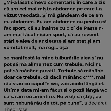
„Mi-a lăsat cineva comentariu în care a zis
că am cel mai mișto abdomen pe care l-a
văzut vreodată. Și mă gândeam de ce am
eu abdomen. Eu am abdomen nu pentru că
fac sport, că eu înainte cu o zi de Paște n-
am mai făcut niciun sport, că au revenit
stările alea de anxietate și am stat și am
vomitat mult, mă rog… așa
se manifestă la mine tulburările alea și nu
pot să mă alimentez cum trebuie. Nici nu
pot să mănânc prostii. Trebuie să mănânc
doar ce trebuie, că dacă mănânc c****, mai
rău stau cu capul în wc, zac acolo lângă el.
Ultima data mi-am făcut și o poză lângă wc
ca să am eu amintire. Nu vreți să știți, eu
sunt nebună rău de tot, pe bune”,
a declarat
Theo Rose.