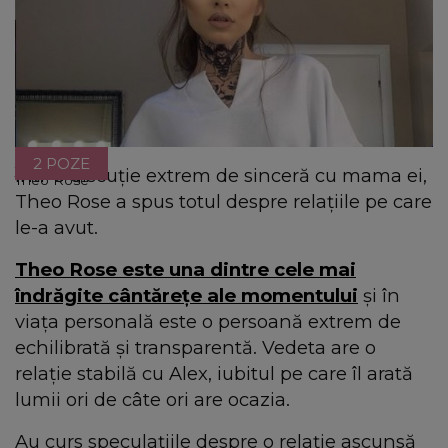
2 POZE
Într-o discuție extrem de sinceră cu mama ei,
Theo Rose
Theo Rose a spus totul despre relațiile pe care
le-a avut.
Theo Rose este una dintre cele mai
îndrăgite cântărețe ale momentului
și în
viața personală este o persoană extrem de
echilibrată și transparentă. Vedeta are o
relație stabilă cu Alex, iubitul pe care îl arată
lumii ori de câte ori are ocazia.
Au curs speculațiile despre o relație ascunsă