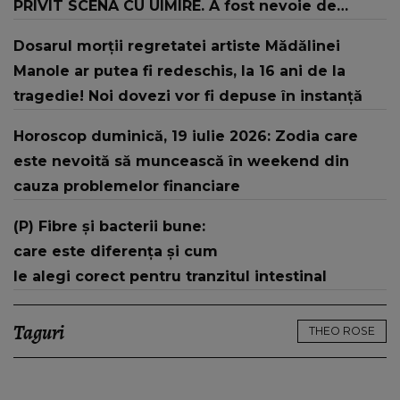
PRIVIT SCENA CU UIMIRE. A fost nevoie de
intervenția jandarmilor: "În urma unui..."
Dosarul morții regretatei artiste Mădălinei
Manole ar putea fi redeschis, la 16 ani de la
tragedie! Noi dovezi vor fi depuse în instanță
Horoscop duminică, 19 iulie 2026: Zodia care
este nevoită să muncească în weekend din
cauza problemelor financiare
(P) Fibre și bacterii bune:
care este diferența și cum
le alegi corect pentru tranzitul intestinal
Taguri
THEO ROSE