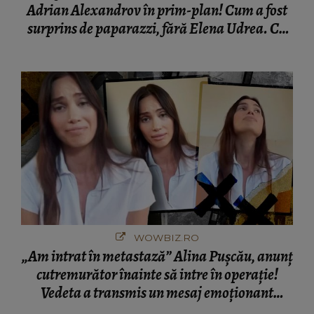
Adrian Alexandrov în prim-plan! Cum a fost
surprins de paparazzi, fără Elena Udrea. Cu
cine s-a întâlnit partenerul fostei politiciene în
București! Gestul lui...
WOWBIZ.RO
„Am intrat în metastază” Alina Pușcău, anunț
cutremurător înainte să intre în operație!
Vedeta a transmis un mesaj emoționant
fanilor