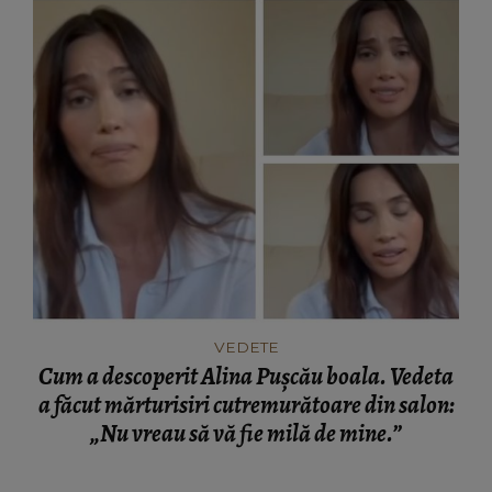
VEDETE
Cum a descoperit Alina Pușcău boala. Vedeta
a făcut mărturisiri cutremurătoare din salon:
„Nu vreau să vă fie milă de mine.”