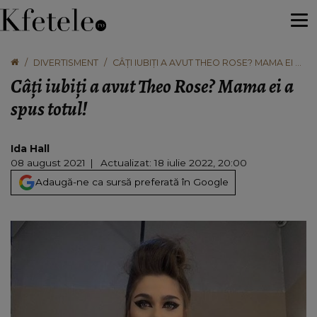
DIVERTISMENT
CÂȚI IUBIȚI A AVUT THEO ROSE? MAMA EI A
SPUS TOTUL!
Câți iubiți a avut Theo Rose? Mama ei a
spus totul!
Ida Hall
08 august 2021
Actualizat: 18 iulie 2022, 20:00
Adaugă-ne ca sursă preferată în Google