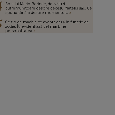
Sora lui Mario Berinde, dezvăluiri
cutremurătoare despre decesul fratelui său. Ce
spune tânăra despre momentul...
»
Ce tip de machiaj te avantajează în funcție de
zodie. Îți evidențiază cel mai bine
personalitatea
»