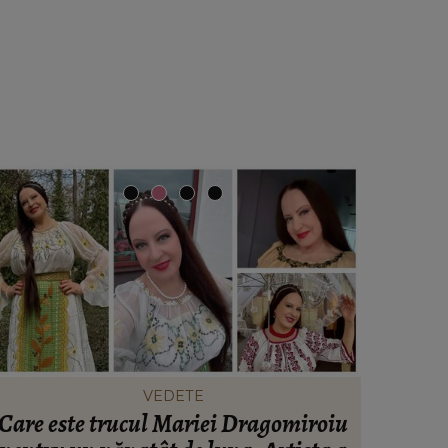
VEDETE
Care este trucul Mariei Dragomiroiu
Ce să po