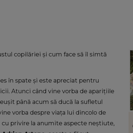
tul copilăriei și cum face să îl simtă
ces în spate și este apreciat pentru
cii. Atunci când vine vorba de aparițiile
 reușit până acum să ducă la sufletul
ne vorba despre viața lui dincolo de
LIFESTYLE
 cu privire la anumite aspecte neștiute,
uiri
Floarea care te reprezintă în funcție de