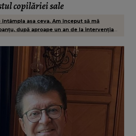
ul copilăriei sale
e întâmpla așa ceva. Am început să mă
anțu, după aproape un an de la intervenția