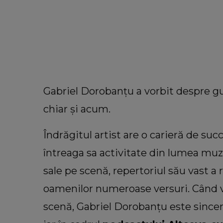
Gabriel Dorobanțu a vorbit despre gus
chiar și acum.
Îndrăgitul artist are o carieră de suc
întreaga sa activitate din lumea muzi
sale pe scenă, repertoriul său vast a
oamenilor numeroase versuri. Când vi
INFORMATIILE ZILEI
scenă, Gabriel Dorobanțu este sincer
Sora lui Mario Berinde, dezvăl