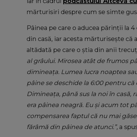
cutremurătoare despre decesul fr
iar în cadrul
podcastului Altceva cu
său. Ce spune tânăra despre mo
mărturisiri despre cum se simte gustu
în care adolescentul și-a pierdut 
“Nu a fost față în față.”
Pâinea pe care o aducea părinții la 4
din casă, iar acesta mărturisește că
altădată pe care o știa din anii trecu
al grâului. Mirosea atât de frumos 
dimineața. Lumea lucra noaptea sau
pâine se deschide la 6:00 pentru c
Dimineața, până sus la noi în casă, 
era pâinea neagră. Eu și acum tot 
compensarea faptul că nu mai găses
fărâmă din pâinea de atunci.”,
a spu