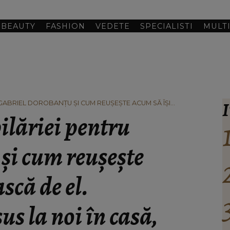
BEAUTY
FASHION
VEDETE
SPECIALISTI
MULT
I
GABRIEL DOROBANȚU ȘI CUM REUȘEȘTE ACUM SĂ ÎȘI
US LA NOI ÎN CASĂ, RĂZBĂTEA MIROSUL.”
pilăriei pentru
și cum reușește
scă de el.
s la noi în casă,