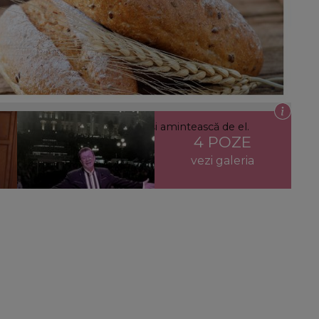
nțu și cum reușește acum să își amintească de el.
4 POZE
ul.”
vezi galeria