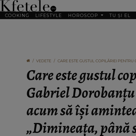
COOKING
LIFESTYLE
HOROSCOP
TU ȘI EL
VEDETE
CARE ESTE GUSTUL COPILĂRIEI PENTRU 
AMINTEASCĂ DE EL. „DIMINEAȚA, PÂNĂ S
Care este gustul co
Gabriel Dorobanțu 
acum să își amintea
„Dimineața, până su