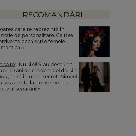
RECOMANDĂRI
loarea care te reprezintă în
uncție de personalitate. Ce ți se
otrivește dacă ești o femeie
omantică
nica.ro
Nu și ei! S-au despărțit
pă 10 ani de căsnicie! Cei doi și-a
pus „adio” în mare secret. Nimeni
u se aștepta la un asemenea
tiv al separării!