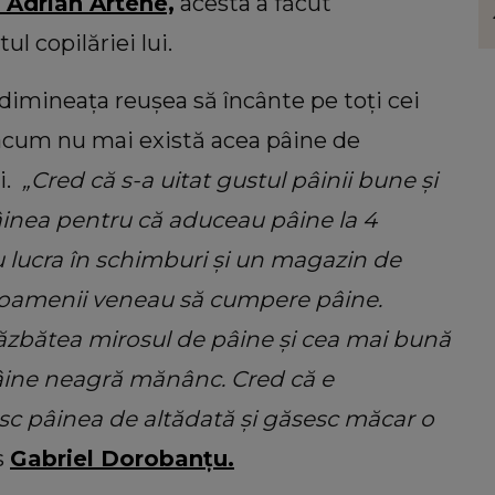
atelui
personalitate. Ce ți se potrivește dacă
 Adrian Artene,
acesta a făcut
mentul
ești o femeie romantică
l copilăriei lui.
viața:
 dimineața reușea să încânte pe toți cei
 acum nu mai există acea pâine de
ți.
„Cred că s-a uitat gustul pâinii bune și
pâinea pentru că aduceau pâine la 4
 lucra în schimburi și un magazin de
ă oamenii veneau să cumpere pâine.
răzbătea mirosul de pâine și cea mai bună
pâine neagră mănânc. Cred că e
c pâinea de altădată și găsesc măcar o
s
Gabriel Dorobanțu.