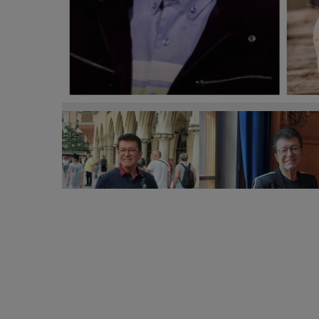
Care este gustul copilăriei pentru Gabriel Doroba
„Dimineața, până sus la noi în casă, răzbătea miros