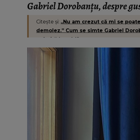
Gabriel Dorobanțu, despre gust
Citește și:
„Nu am crezut că mi se poat
demolez.” Cum se simte Gabriel Dorob
suferită la șold?