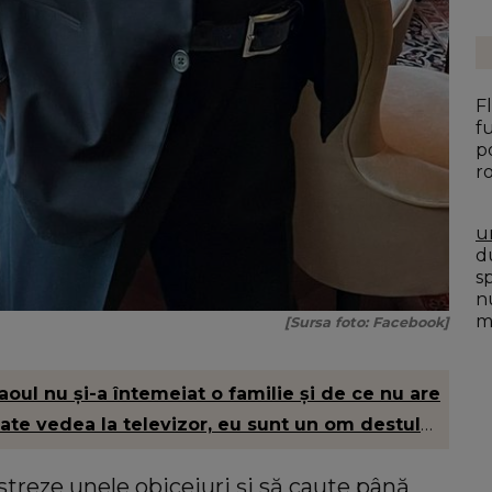
F
f
p
r
u
du
s
n
mo
[Sursa foto: Facebook]
aoul nu și-a întemeiat o familie și de ce nu are
oate vedea la televizor, eu sunt un om destul
păstreze unele obiceiuri și să caute până