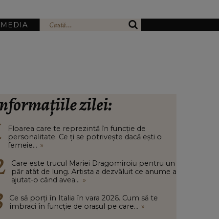
IMEDIA
nformațiile zilei:
Floarea care te reprezintă în funcție de
personalitate. Ce ți se potrivește dacă ești o
femeie...
»
Care este trucul Mariei Dragomiroiu pentru un
păr atât de lung. Artista a dezvăluit ce anume a
ajutat-o când avea...
»
Ce să porți în Italia în vara 2026. Cum să te
îmbraci în funcție de orașul pe care...
»