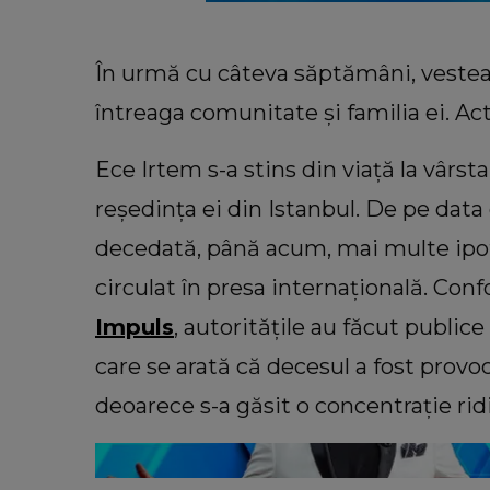
În urmă cu câteva săptămâni, vestea 
întreaga comunitate și familia ei. Act
Ece Irtem s-a stins din viață la vârsta
reședința ei din Istanbul. De pe data 
decedată, până acum, mai multe ipote
circulat în presa internațională. Con
INFORMATIILE ZILEI
Impuls
, autoritățile au făcut publice
Sora lui Mario Berinde, dezvăl
cutremurătoare despre decesul fr
care se arată că decesul a fost provoc
său. Ce spune tânăra despre mo
deoarece s-a găsit o concentrație ridi
în care adolescentul și-a pierdut 
“Nu a fost față în față.”