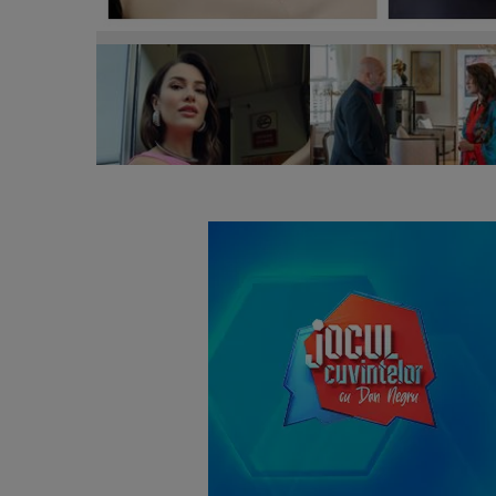
Care a fost cauza decesului actriței Ece Irtem. Rap