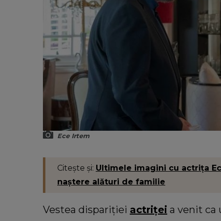
Ece Irtem
Citește și:
Ultimele imagini cu actrița E
naștere alături de familie
Vestea dispariției
actriței
a venit ca 