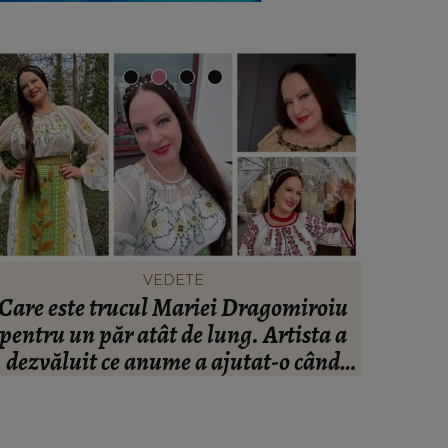
VEDETE
Care este trucul Mariei Dragomiroiu
Ce să po
pentru un păr atât de lung. Artista a
să te î
dezvăluit ce anume a ajutat-o când
avea probleme cu el: “Am învățat din
bătrâni.”