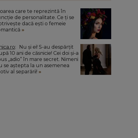
loarea care te reprezintă în
uncție de personalitate. Ce ți se
otrivește dacă ești o femeie
omantică
nica.ro
Nu și ei! S-au despărțit
pă 10 ani de căsnicie! Cei doi și-a
pus „adio” în mare secret. Nimeni
u se aștepta la un asemenea
tiv al separării!