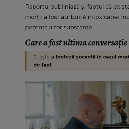
Raportul subliniază și faptul că exist
morții a fost atribuită intoxicației in
pezența altor substanțe.
Care a fost ultima conversație
Citește și:
Ipoteză șocantă în cazul morți
de fapt