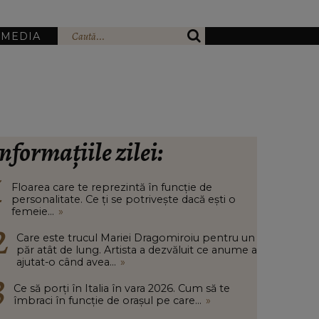
IMEDIA
nformațiile zilei:
Floarea care te reprezintă în funcție de
personalitate. Ce ți se potrivește dacă ești o
femeie...
»
Care este trucul Mariei Dragomiroiu pentru un
păr atât de lung. Artista a dezvăluit ce anume a
ajutat-o când avea...
»
Ce să porți în Italia în vara 2026. Cum să te
îmbraci în funcție de orașul pe care...
»