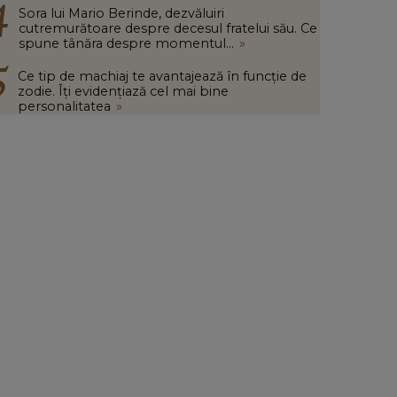
Sora lui Mario Berinde, dezvăluiri
cutremurătoare despre decesul fratelui său. Ce
spune tânăra despre momentul...
»
Ce tip de machiaj te avantajează în funcție de
zodie. Îți evidențiază cel mai bine
personalitatea
»