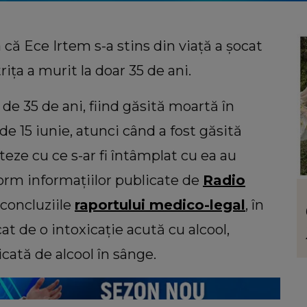
că Ece Irtem s-a stins din viață a șocat
rița a murit la doar 35 de ani.
 de 35 de ani, fiind găsită moartă în
de 15 iunie, atunci când a fost găsită
ze cu ce s-ar fi întâmplat cu ea au
form informațiilor publicate de
Radio
LIFESTYLE
 concluziile
raportului medico-legal
, în
uiri
Floarea care te reprezintă în funcție de
atelui
personalitate. Ce ți se potrivește dacă
at de o intoxicație acută cu alcool,
mentul
ești o femeie romantică
cată de alcool în sânge.
viața: