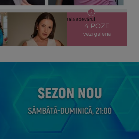
ortul medico-legal a scos la iveală adevărul
4 POZE
vezi galeria