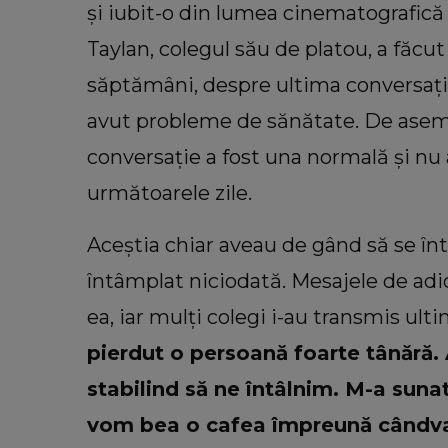
și iubit-o din lumea cinematografic
Taylan, colegul său de platou, a făcu
săptămâni, despre ultima conversație
avut probleme de sănătate. De aseme
conversație a fost una normală și nu 
următoarele zile.
Aceștia chiar aveau de gând să se înt
întâmplat niciodată. Mesajele de adio
ea, iar mulți colegi i-au transmis ult
pierdut o persoană foarte tânără. 
stabilind să ne întâlnim. M-a suna
vom bea o cafea împreună cândva 