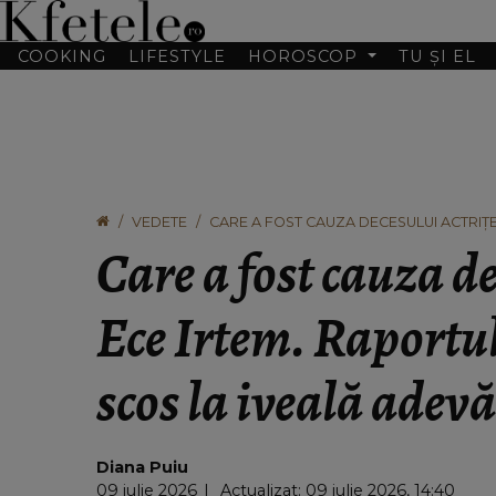
COOKING
LIFESTYLE
HOROSCOP
TU ȘI EL
VEDETE
CARE A FOST CAUZA DECESULUI ACTRIȚE
ADEVĂRUL
Care a fost cauza de
Ece Irtem. Raportul
scos la iveală adev
Diana Puiu
09 iulie 2026
Actualizat: 09 iulie 2026, 14:40