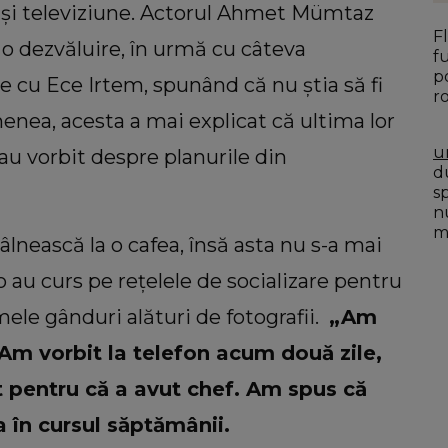
ă și televiziune. Actorul Ahmet Mümtaz
F
t o dezvăluire, în urmă cu câteva
f
p
 cu Ece Irtem, spunând că nu știa să fi
r
nea, acesta a mai explicat că ultima lor
u
au vorbit despre planurile din
du
s
n
mo
âlnească la o cafea, însă asta nu s-a mai
 au curs pe rețelele de socializare pentru
imele gânduri alături de fotografii.
„Am
Am vorbit la telefon acum două zile,
t pentru că a avut chef. Am spus că
în cursul săptămânii.