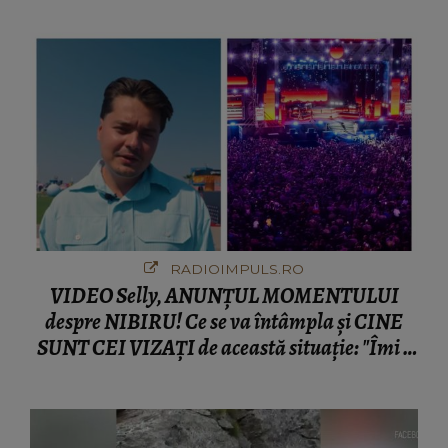
RADIOIMPULS.RO
VIDEO Selly, ANUNȚUL MOMENTULUI
despre NIBIRU! Ce se va întâmpla și CINE
SUNT CEI VIZAȚI de această situație: "Îmi e
ciudă că..."