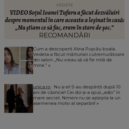
VEDETE
Cătălin Crișan dezvăluie motivul despărțirii de
ă:
Camelia Tabără. Ce a spus artistul despre
standardele fostei partenere: „Nu pot să...”
RECOMANDĂRI
Cum a descoperit Alina Pușcău boala.
Vedeta a făcut mărturisiri cutremurătoare
din salon: „Nu vreau să vă fie milă de
mine.”
unica.ro
Nu și ei! S-au despărțit după 10
ani de căsnicie! Cei doi și-a spus „adio” în
mare secret. Nimeni nu se aștepta la un
asemenea motiv al separării!