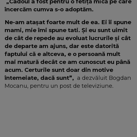
„Cadoul a fost pentru o fetiță mică pe care
încercăm cumva s-o adoptăm.
Ne-am atașat foarte mult de ea. Ei îi spune
mami, mie îmi spune tati. Și eu sunt uimit
de cât de repede au evoluat lucrurile și cât
de departe am ajuns, dar este datorită
faptului că e altceva, e o persoană mult
mai matură decât ce am cunoscut eu până
acum. Certurile sunt doar din motive
întemeiate, dacă sunt”,
a dezvăluit Bogdan
Mocanu, pentru un post de televiziune.