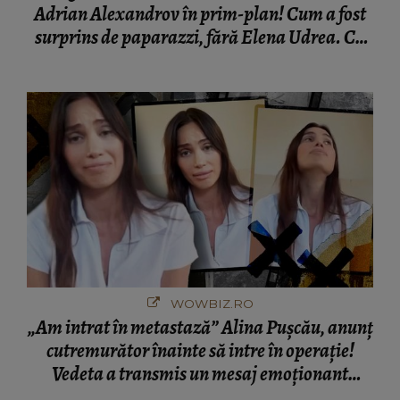
Adrian Alexandrov în prim-plan! Cum a fost
surprins de paparazzi, fără Elena Udrea. Cu
cine s-a întâlnit partenerul fostei politiciene în
București! Gestul lui...
WOWBIZ.RO
„Am intrat în metastază” Alina Pușcău, anunț
cutremurător înainte să intre în operație!
Vedeta a transmis un mesaj emoționant
fanilor