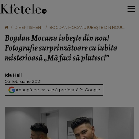
DIVERTISMENT
BOGDAN MOCANU IUBEȘTE DIN NOU!
FOTOGRAFIE SURPRINZĂTOARE CU IUBITA
Bogdan Mocanu iubește din nou!
MISTERIOASĂ „MĂ FACI SĂ PLUTESC!”
Fotografie surprinzătoare cu iubita
misterioasă „Mă faci să plutesc!”
Ida Hall
05 februarie 2021
Adaugă-ne ca sursă preferată în Google