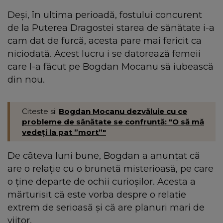
Deși, în ultima perioadă, fostului concurent
de la Puterea Dragostei starea de sănătate i-a
cam dat de furcă, acesta pare mai fericit ca
niciodată. Acest lucru i se datorează femeii
care l-a făcut pe Bogdan Mocanu să iubească
din nou.
Citeste si:
Bogdan Mocanu dezvăluie cu ce
probleme de sănătate se confruntă: "O să mă
vedeți la pat ”mort”"
De câteva luni bune, Bogdan a anunțat că
are o relație cu o brunetă misterioasă, pe care
o ține departe de ochii curioșilor. Acesta a
mărturisit că este vorba despre o relație
extrem de serioasă și că are planuri mari de
viitor.