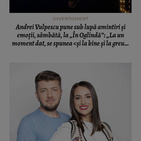
DIVERTISMENT
Andrei Vulpescu pune sub lupă amintiri și
emoții, sâmbătă, la „În Oglindă”: „La un
moment dat, se spunea <și la bine și la greu>.
Și acum ne-am debarasat de greu și vrem doar
bine...E consumerismul modern”