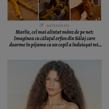
ANTENA3.RO
Marlie, cel mai alintat mânz de pe net:
Imaginea cu căluțul orfan din Sălaj care
doarme în pijama ca un copil a înduioșat mii
de români