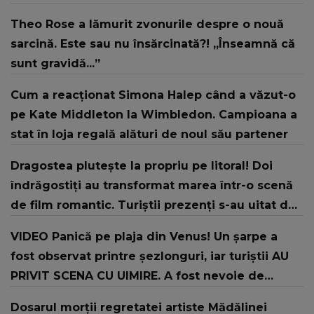
Theo Rose a lămurit zvonurile despre o nouă
sarcină. Este sau nu însărcinată?! „Înseamnă că
sunt gravidă...”
Cum a reacționat Simona Halep când a văzut-o
pe Kate Middleton la Wimbledon. Campioana a
stat în loja regală alături de noul său partener
Dragostea plutește la propriu pe litoral! Doi
îndrăgostiți au transformat marea într-o scenă
de film romantic. Turiștii prezenți s-au uitat de
două ori
VIDEO Panică pe plaja din Venus! Un şarpe a
fost observat printre şezlonguri, iar turiştii AU
PRIVIT SCENA CU UIMIRE. A fost nevoie de
intervenția jandarmilor: "În urma unui..."
Dosarul morții regretatei artiste Mădălinei