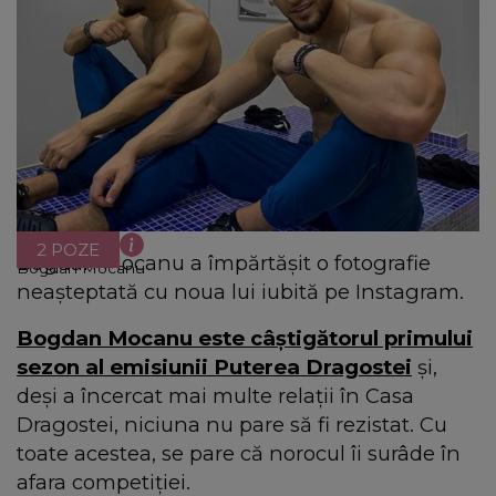
2 POZE
Bogdan Mocanu a împărtășit o fotografie
Bogdan Mocanu
neașteptată cu noua lui iubită pe Instagram.
Bogdan Mocanu este câștigătorul primului
sezon al emisiunii Puterea Dragostei
și,
deși a încercat mai multe relații în Casa
Dragostei, niciuna nu pare să fi rezistat. Cu
toate acestea, se pare că norocul îi surâde în
afara competiției.