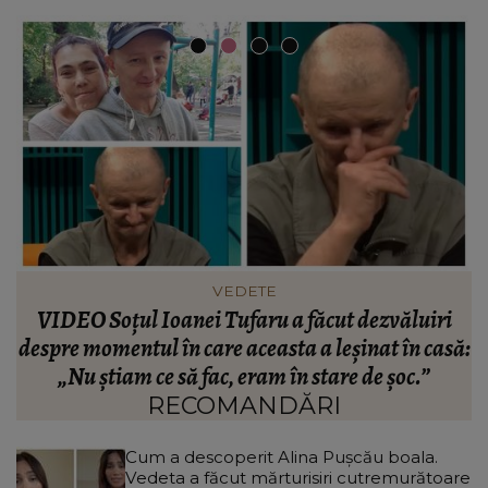
VEDETE
Cătălin Crișan dezvăluie motivul despărțirii de
ă:
Camelia Tabără. Ce a spus artistul despre
standardele fostei partenere: „Nu pot să...”
RECOMANDĂRI
Cum a descoperit Alina Pușcău boala.
Vedeta a făcut mărturisiri cutremurătoare