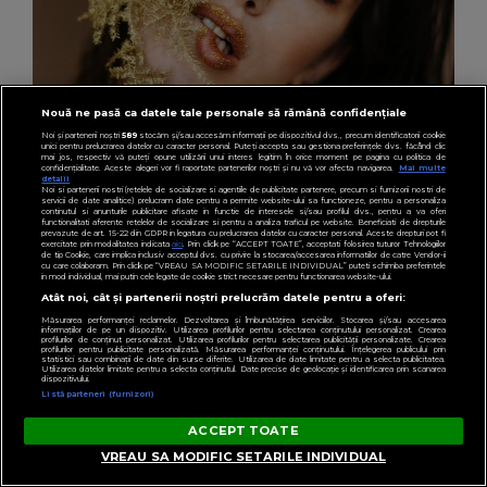
Nouă ne pasă ca datele tale personale să rămână confidențiale
Noi și partenerii noștri
589
stocăm și/sau accesăm informații pe dispozitivul dvs., precum identificatorii cookie
unici pentru prelucrarea datelor cu caracter personal. Puteți accepta sau gestiona preferințele dvs. făcând clic
mai jos, respectiv vă puteți opune utilizării unui interes legitim în orice moment pe pagina cu politica de
confidențialitate. Aceste alegeri vor fi raportate partenerilor noștri și nu vă vor afecta navigarea.
Mai multe
detalii
Noi si partenerii nostri (retelele de socializare si agentiile de publicitate partenere, precum si furnizorii nostri de
servicii de date analitice) prelucram date pentru a permite website-ului sa functioneze, pentru a personaliza
HOROSCOP
continutul si anunturile publicitare afisate in functie de interesele si/sau profilul dvs., pentru a va oferi
functionalitati aferente retelelor de socializare si pentru a analiza traficul pe website. Beneficiati de drepturile
Ce tip de machiaj te avantajează în funcție de
prevazute de art. 15-22 din GDPR in legatura cu prelucrarea datelor cu caracter personal. Aceste drepturi pot fi
exercitate prin modalitatea indicata
aici
. Prin click pe “ACCEPT TOATE”, acceptati folosirea tuturor Tehnologiilor
de tip Cookie, care implica inclusiv acceptul dvs. cu privire la stocarea/accesarea informatiilor de catre Vendor-ii
zodie. Îți evidențiază cel mai bine
cu care colaboram. Prin click pe “VREAU SA MODIFIC SETARILE INDIVIDUAL” puteti schimba preferintele
in mod individual, mai putin cele legate de cookie strict necesare pentru functionarea website-ului.
personalitatea
Atât noi, cât și partenerii noștri prelucrăm datele pentru a oferi:
Măsurarea performanței reclamelor. Dezvoltarea și îmbunătățirea serviciilor. Stocarea și/sau accesarea
informațiilor de pe un dispozitiv. Utilizarea profilurilor pentru selectarea conținutului personalizat. Crearea
profilurilor de conținut personalizat. Utilizarea profilurilor pentru selectarea publicității personalizate. Crearea
profilurilor pentru publicitate personalizată. Măsurarea performanței conținutului. Înțelegerea publicului prin
statistici sau combinații de date din surse diferite. Utilizarea de date limitate pentru a selecta publicitatea.
Utilizarea datelor limitate pentru a selecta conținutul. Date precise de geolocație și identificarea prin scanarea
dispozitivului.
Listă parteneri (furnizori)
ACCEPT TOATE
VREAU SA MODIFIC SETARILE INDIVIDUAL