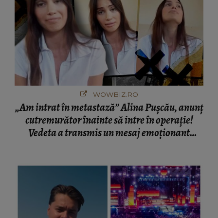
WOWBIZ.RO
„Am intrat în metastază” Alina Pușcău, anunț
cutremurător înainte să intre în operație!
Vedeta a transmis un mesaj emoționant
fanilor