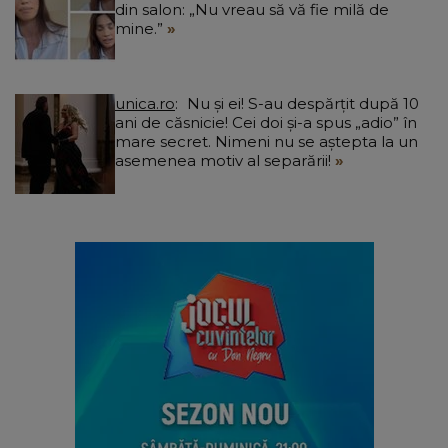
din salon: „Nu vreau să vă fie milă de
mine.”
unica.ro
Nu și ei! S-au despărțit după 10
ani de căsnicie! Cei doi și-a spus „adio” în
mare secret. Nimeni nu se aștepta la un
asemenea motiv al separării!