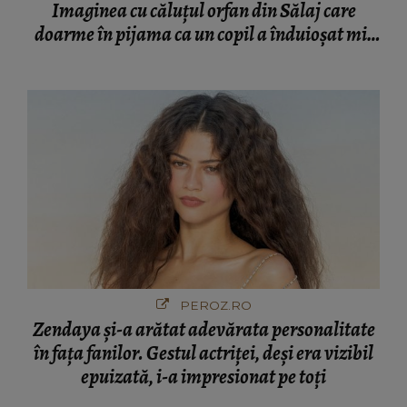
Imaginea cu căluțul orfan din Sălaj care
doarme în pijama ca un copil a înduioșat mii
de români
PEROZ.RO
Zendaya și-a arătat adevărata personalitate
în fața fanilor. Gestul actriței, deși era vizibil
epuizată, i-a impresionat pe toți