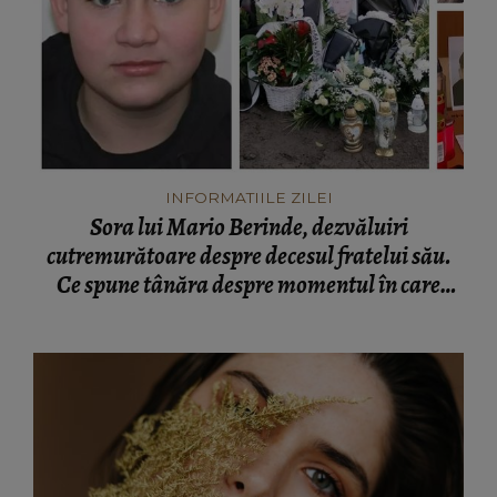
INFORMATIILE ZILEI
Sora lui Mario Berinde, dezvăluiri
cutremurătoare despre decesul fratelui său.
Ce spune tânăra despre momentul în care
adolescentul și-a pierdut viața: “Nu a fost față
în față.”