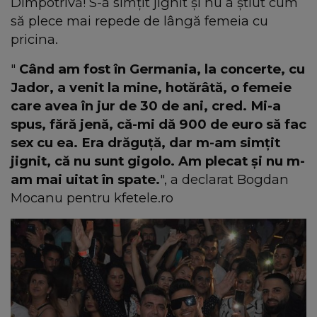
Dimpotrivă! S-a simţit jignit şi nu a ştiut cum
să plece mai repede de lângă femeia cu
pricina.
"
Când am fost în Germania, la concerte, cu
Jador, a venit la mine, hotărâtă, o femeie
care avea în jur de 30 de ani, cred. Mi-a
spus, fără jenă, că-mi dă 900 de euro să fac
sex cu ea. Era drăguţă, dar m-am simţit
jignit, că nu sunt gigolo. Am plecat şi nu m-
am mai uitat în spate.
", a declarat Bogdan
Mocanu pentru kfetele.ro