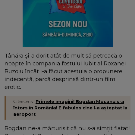
Tânăra şi-a dorit atât de mult să petreacă o
noapte în compania fostului iubit al Roxanei
Buzoiu încât i-a făcut acestuia o propunere
indecentă, parcă desprinsă dintr-un film
erotic.
Citeste si:
Primele imagini! Bogdan Mocanu s-a
întors în România! E fabulos cine l-a așteptat la
aeroport
Bogdan ne-a mărturisit că nu s-a simţit flatat!