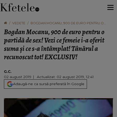
VEDETE
BOGDAN MOCANU, 900 DE EURO PENTRU O
PARTIDĂ DE SEX! VEZI CE FEMEIE I-A OFERIT SUMA
Bogdan Mocanu, 900 de euro pentru o
ŞI CE S-A ÎNTÂMPLAT! TÂNĂRUL A RECUNOSCUT
TOT! EXCLUSIV!
partidă de sex! Vezi ce femeie i-a oferit
suma şi ce s-a întâmplat! Tânărul a
recunoscut tot! EXCLUSIV!
G.C.
02 august 2019
Actualizat: 02 august 2019, 12:41
Adaugă-ne ca sursă preferată în Google