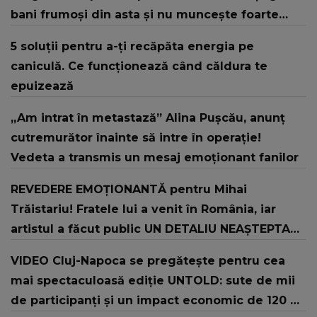
bani frumoşi din asta şi nu munceşte foarte
mult! Ce părere ai? EXCLUSIV!
5 soluții pentru a-ți recăpăta energia pe
caniculă. Ce funcționează când căldura te
epuizează
„Am intrat în metastază” Alina Pușcău, anunț
cutremurător înainte să intre în operație!
Vedeta a transmis un mesaj emoționant fanilor
REVEDERE EMOȚIONANTĂ pentru Mihai
Trăistariu! Fratele lui a venit în România, iar
artistul a făcut public UN DETALIU NEAȘTEPTAT:
"Nu știu ce să-i zic. Voi ce spuneți ? Să se..."
VIDEO Cluj-Napoca se pregătește pentru cea
mai spectaculoasă ediție UNTOLD: sute de mii
de participanți și un impact economic de 120 de