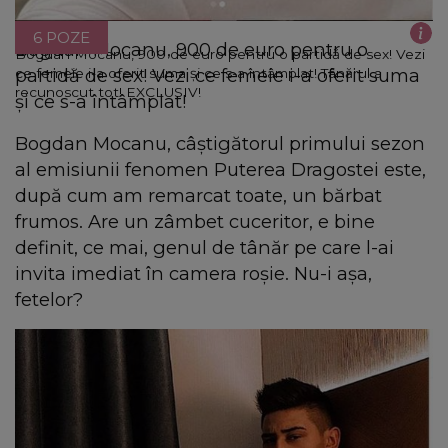
6 POZE
Bogdan Mocanu, 900 de euro pentru o
Bogdan Mocanu, 900 de euro pentru o partidă de sex! Vezi
partidă de sex! Vezi ce femeie i-a oferit suma
ce femeie i-a oferit suma şi ce s-a întâmplat! Tânărul a
recunoscut tot! EXCLUSIV!
şi ce s-a întâmplat!
Bogdan Mocanu, câştigătorul primului sezon
al emisiunii fenomen Puterea Dragostei este,
după cum am remarcat toate, un bărbat
frumos. Are un zâmbet cuceritor, e bine
definit, ce mai, genul de tânăr pe care l-ai
invita imediat în camera roşie. Nu-i aşa,
fetelor?