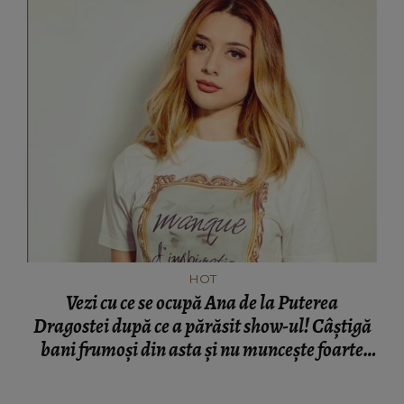
HOT
Vezi cu ce se ocupă Ana de la Puterea
Dragostei după ce a părăsit show-ul! Câştigă
bani frumoşi din asta şi nu munceşte foarte
mult! Ce părere ai? EXCLUSIV!