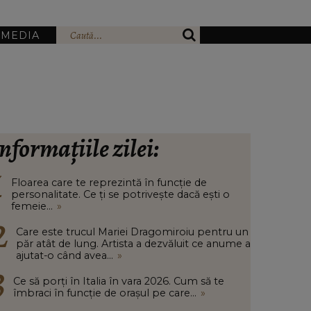
IMEDIA
nformațiile zilei:
Floarea care te reprezintă în funcție de
personalitate. Ce ți se potrivește dacă ești o
femeie...
»
Care este trucul Mariei Dragomiroiu pentru un
păr atât de lung. Artista a dezvăluit ce anume a
ajutat-o când avea...
»
Ce să porți în Italia în vara 2026. Cum să te
îmbraci în funcție de orașul pe care...
»