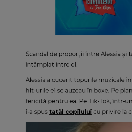
Scandal de proporții între Alessia și 
întâmplat între ei.
Alessia a cucerit topurile muzicale î
hit-urile ei se auzeau în boxe. Pe pla
fericită pentru ea. Pe Tik-Tok, într-u
i-a spus
tatăl copilului
cu privire la c
INFORMATIILE ZILEI
Sora lui Mario Berinde, dezvăl