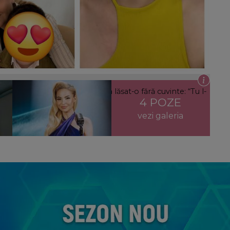
ste situația dintre cei doi și ce a lăsat-o fără cuvinte: “Tu l-
4 POZE
vezi galeria