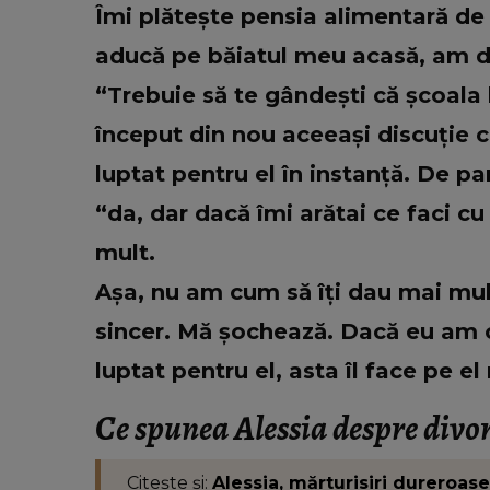
Îmi plătește pensia alimentară de 4
aducă pe băiatul meu acasă, am de
“Trebuie să te gândești că școala 
început din nou aceeași discuție cu 
luptat pentru el în instanță. De par
“da, dar dacă îmi arătai ce faci cu
mult.
Așa, nu am cum să îți dau mai mul
sincer. Mă șochează. Dacă eu am c
luptat pentru el, asta îl face pe el
Ce spunea Alessia despre divor
Citește și:
Alessia, mărturisiri dureroase