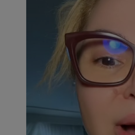
cutremurătoare despre decesul fr
său. Ce spune tânăra despre mo
în care adolescentul și-a pierdut 
“Nu a fost față în față.”