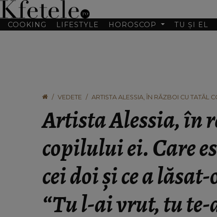
COOKING
LIFESTYLE
HOROSCOP
TU ȘI EL
VEDETE
ARTISTA ALESSIA, ÎN RĂZBOI CU TATĂL CO
FĂRĂ CUVINTE: “TU L-AI VRUT, TU TE-AI 
Artista Alessia, în 
copilului ei. Care e
cei doi și ce a lăsat
“Tu l-ai vrut, tu te