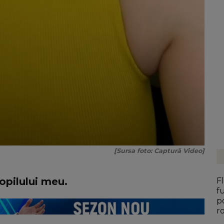
[Sursa foto: Captură Video]
opilului meu.
F
f
p
r