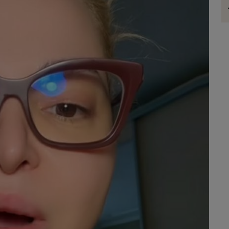
atelui
personalitate. Ce ți se potrivește dacă
mentul
ești o femeie romantică
viața: