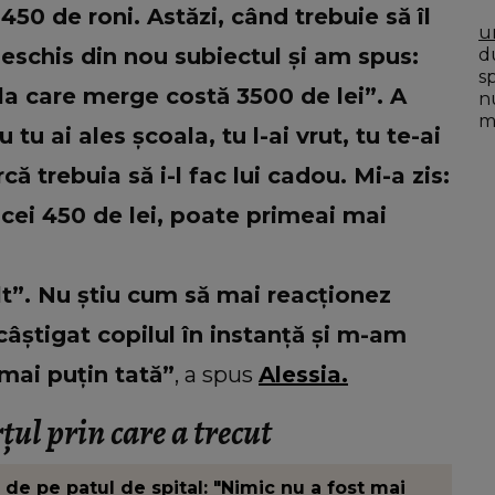
50 de roni. Astăzi, când trebuie să îl
u
schis din nou subiectul și am spus:
du
s
la care merge costă 3500 de lei”. A
n
mo
tu ai ales școala, tu l-ai vrut, tu te-ai
că trebuia să i-l fac lui cadou. Mi-a zis:
 cei 450 de lei, poate primeai mai
t”. Nu știu cum să mai reacționez
âștigat copilul în instanță și m-am
 mai puțin tată”
, a spus
Alessia.
țul prin care a trecut
 de pe patul de spital: "Nimic nu a fost mai