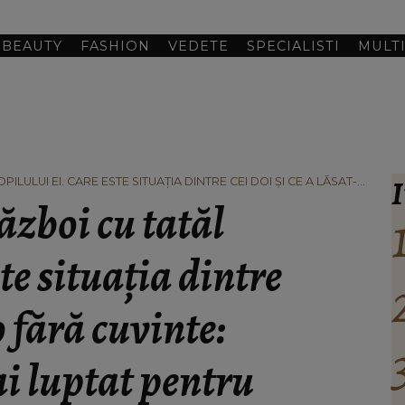
BEAUTY
FASHION
VEDETE
SPECIALISTI
MULT
I
PILULUI EI. CARE ESTE SITUAȚIA DINTRE CEI DOI ȘI CE A LĂSAT-O
LUPTAT PENTRU EL.”
război cu tatăl
ste situația dintre
-o fără cuvinte:
-ai luptat pentru