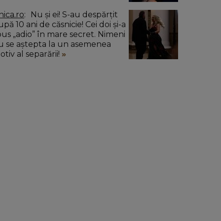
nica.ro
Nu și ei! S-au despărțit
pă 10 ani de căsnicie! Cei doi și-a
pus „adio” în mare secret. Nimeni
u se aștepta la un asemenea
tiv al separării!