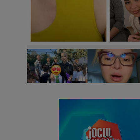
Artista Alessia, în război cu tatăl copilului ei. Care e
ai vrut, tu te-ai luptat pentru el.”