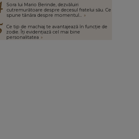
Sora lui Mario Berinde, dezvăluiri
cutremurătoare despre decesul fratelui său. Ce
spune tânăra despre momentul...
»
Ce tip de machiaj te avantajează în funcție de
zodie. Îți evidențiază cel mai bine
personalitatea
»