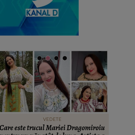
VEDETE
Care este trucul Mariei Dragomiroiu
Ce să po