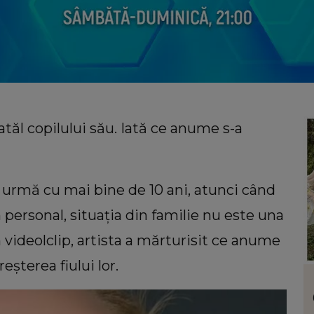
tatăl copilului său. Iată ce anume s-a
n urmă cu mai bine de 10 ani, atunci când
n personal, situația din familie nu este una
n videolclip, artista a mărturisit ce anume
reșterea fiului lor.
LIFESTYLE
uiri
Floarea care te reprezintă în funcție de