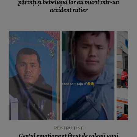
părinți și bebelușul lor au murit într-un
accident rutier
PENTRU TINE
Gestul emoționant făcut de colegii unui