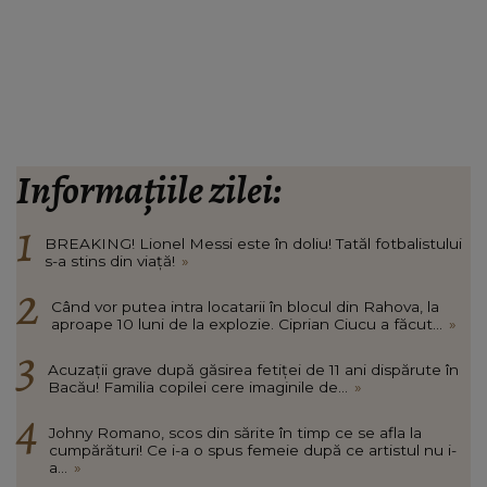
Informațiile zilei:
BREAKING! Lionel Messi este în doliu! Tatăl fotbalistului
s-a stins din viață!
»
Când vor putea intra locatarii în blocul din Rahova, la
aproape 10 luni de la explozie. Ciprian Ciucu a făcut...
»
Acuzații grave după găsirea fetiței de 11 ani dispărute în
Bacău! Familia copilei cere imaginile de...
»
Johny Romano, scos din sărite în timp ce se afla la
cumpărături! Ce i-a o spus femeie după ce artistul nu i-
a...
»