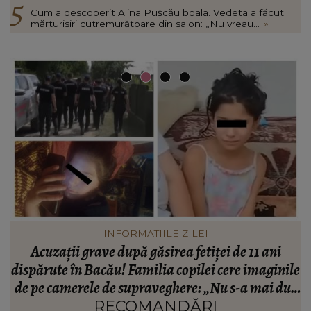
Cum a descoperit Alina Pușcău boala. Vedeta a făcut
mărturisiri cutremurătoare din salon: „Nu vreau...
»
VEDETE
Johny Romano, scos din sărite în timp ce se afla la
ile
cumpărături! Ce i-a o spus femeie după ce artistul
dus
nu i-a răspuns: “Nu bagi…”
RECOMANDĂRI