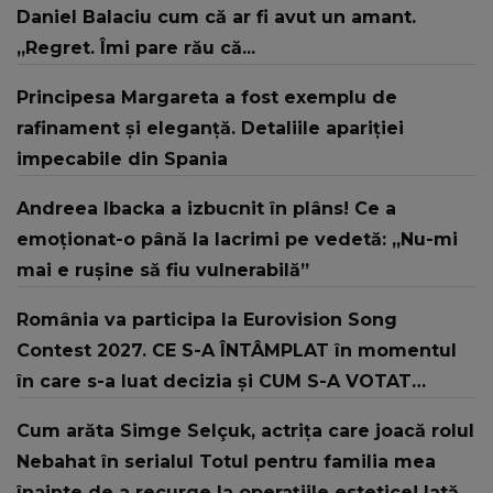
Daniel Balaciu cum că ar fi avut un amant.
„Regret. Îmi pare rău că...
Principesa Margareta a fost exemplu de
rafinament și eleganță. Detaliile apariției
impecabile din Spania
Andreea Ibacka a izbucnit în plâns! Ce a
emoționat-o până la lacrimi pe vedetă: „Nu-mi
mai e rușine să fiu vulnerabilă”
România va participa la Eurovision Song
Contest 2027. CE S-A ÎNTÂMPLAT în momentul
în care s-a luat decizia și CUM S-A VOTAT
revenirea în concurs: "Reprezintă un proiect
Cum arăta Simge Selçuk, actrița care joacă rolul
strategic de..."
Nebahat în serialul Totul pentru familia mea
înainte de a recurge la operațiile estetice! Iată