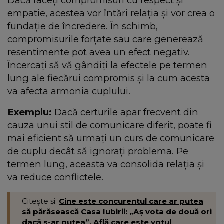
Dacă faceți compromisuri cu respect și
empatie, acestea vor întări relația și vor crea o
fundație de încredere. În schimb,
compromisurile forțate sau care generează
resentimente pot avea un efect negativ.
Încercați să vă gândiți la efectele pe termen
lung ale fiecărui compromis și la cum acesta
va afecta armonia cuplului.
Exemplu:
Dacă certurile apar frecvent din
cauza unui stil de comunicare diferit, poate fi
mai eficient să urmați un curs de comunicare
de cuplu decât să ignorați problema. Pe
termen lung, aceasta va consolida relația și
va reduce conflictele.
Citește și:
Cine este concurentul care ar putea
să părăsească Casa Iubirii: „Aș vota de două ori
dacă s-ar putea”. Află care este votul