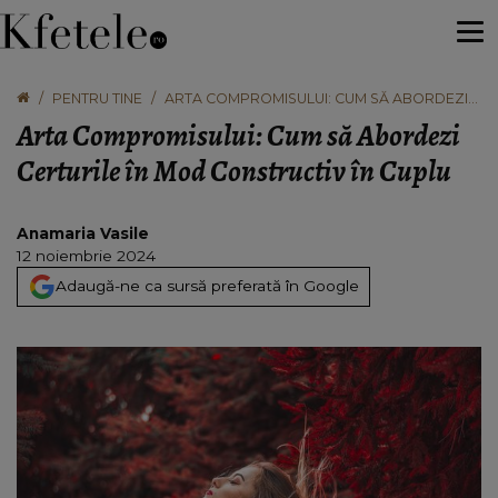
PENTRU TINE
ARTA COMPROMISULUI: CUM SĂ ABORDEZI
CERTURILE ÎN MOD CONSTRUCTIV ÎN CUPLU
Arta Compromisului: Cum să Abordezi
Certurile în Mod Constructiv în Cuplu
Anamaria Vasile
12 noiembrie 2024
Adaugă-ne ca sursă preferată în Google