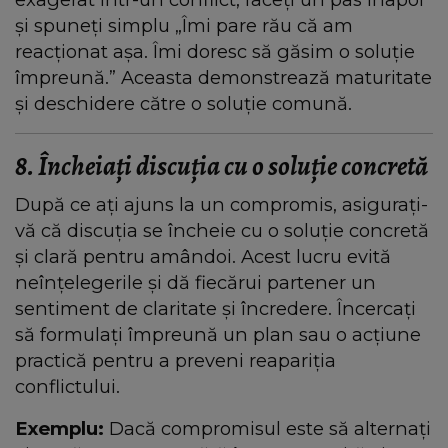
și spuneți simplu „Îmi pare rău că am
reacționat așa. Îmi doresc să găsim o soluție
împreună.” Aceasta demonstrează maturitate
și deschidere către o soluție comună.
8. Încheiați discuția cu o soluție concretă
După ce ați ajuns la un compromis, asigurați-
vă că discuția se încheie cu o soluție concretă
și clară pentru amândoi. Acest lucru evită
neînțelegerile și dă fiecărui partener un
sentiment de claritate și încredere. Încercați
să formulați împreună un plan sau o acțiune
practică pentru a preveni reapariția
conflictului.
Exemplu:
Dacă compromisul este să alternați