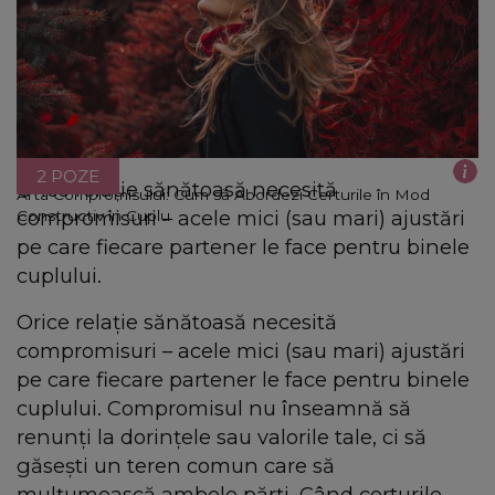
2 POZE
Orice relație sănătoasă necesită
Arta Compromisului: Cum să Abordezi Certurile în Mod
compromisuri – acele mici (sau mari) ajustări
Constructiv în Cuplu
pe care fiecare partener le face pentru binele
cuplului.
Orice relație sănătoasă necesită
compromisuri – acele mici (sau mari) ajustări
pe care fiecare partener le face pentru binele
cuplului. Compromisul nu înseamnă să
renunți la dorințele sau valorile tale, ci să
găsești un teren comun care să
mulțumească ambele părți. Când certurile