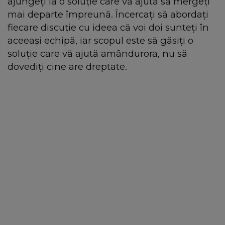
ajungeți la o soluție care vă ajută să mergeți
mai departe împreună. Încercați să abordați
fiecare discuție cu ideea că voi doi sunteți în
aceeași echipă, iar scopul este să găsiți o
soluție care vă ajută amândurora, nu să
dovediți cine are dreptate.