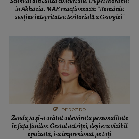
Scandal din cauza concertului trupei Morandi
în Abhazia. MAE reacționează: "România
susține integritatea teritorială a Georgiei"
PEROZ.RO
Zendaya și-a arătat adevărata personalitate
în fața fanilor. Gestul actriței, deși era vizibil
epuizată, i-a impresionat pe toți