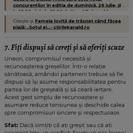
concurenților în ediția de duminică, 26 iulie, de
la 16:00 și de la 19:00, la Kanal D- kanald.ro
Citește și:
Femeie lovită de trăsnet când făcea
plajă: „Soțul ei...- stirilekanald.ro
7. Fiți dispuși să cereți și să oferiți scuze
Uneori, compromisul necesită și
recunoașterea greșelilor. Într-o relație
sănătoasă, amândoi partenerii trebuie să fie
dispuși să își asume responsabilitatea pentru
partea lor de greșeală și să ceară iertare.
Acest gest simplu de recunoaștere și
asumare reduce tensiunea și deschide calea
spre compromisuri sincere și respectuoase.
Sfat:
Dacă simțiți că ați greșit sau că ați
exagerat într-un conflict, faceți un pas înapoi