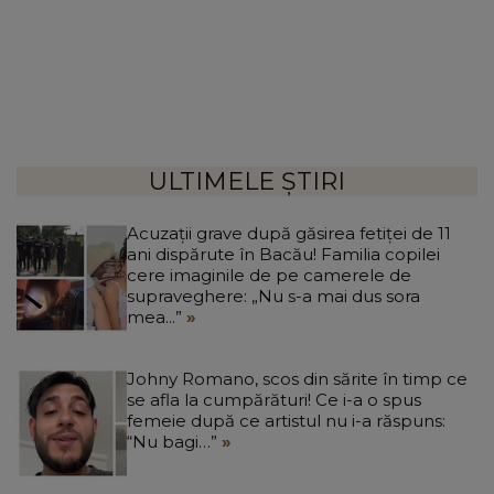
ULTIMELE ȘTIRI
Acuzații grave după găsirea fetiței de 11
ani dispărute în Bacău! Familia copilei
cere imaginile de pe camerele de
supraveghere: „Nu s-a mai dus sora
mea...”
Johny Romano, scos din sărite în timp ce
se afla la cumpărături! Ce i-a o spus
femeie după ce artistul nu i-a răspuns:
“Nu bagi…”