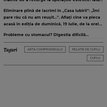
ce aspect fizic uluitor avea aceasta la 19 ani:
Eliminare plină de lacrimi în „Casa iubirii”: „Îmi
„Tinerețe rebelă”
pare rău că nu am reușit...”. Aflați cine va pleca
acasă în ediția de duminică, 19 iulie, de la orele
16:00 și 19:00, doar la Kanal D
Probleme cu stomacul? Digestia dificilă...
Taguri
ARTA COMPROMISULUI
RELATIE DE CUPLU
CUPLU