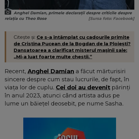
Anghel Damian, primele declarații despre criticile despre
relația cu Theo Rose
[Sursa foto: Facebook]
Citește și:
Ce s-a întâmplat cu cadourile primite
de Cristina Pucean de la Bogdan de la Ploiești?
Dansatoarea a clarificat misterul mașinii sale:
„Mi-a luat foarte multe chestii.”
Recent,
Anghel Damian
a făcut mărturisiri
sincere despre cum stau lucrurile, de fapt, în
viața lor de cuplu.
Cei doi au devenit
părinți
în anul 2023, atunci când artista adus pe
lume un băiețel deosebit, pe nume Sasha.