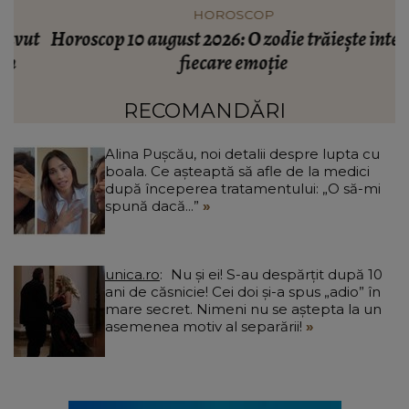
HOROSCOP
ut
Horoscop 10 august 2026: O zodie trăiește intens
fiecare emoție
c
RECOMANDĂRI
Alina Pușcău, noi detalii despre lupta cu
boala. Ce așteaptă să afle de la medici
după începerea tratamentului: „O să-mi
spună dacă...”
unica.ro
Nu și ei! S-au despărțit după 10
ani de căsnicie! Cei doi și-a spus „adio” în
mare secret. Nimeni nu se aștepta la un
asemenea motiv al separării!