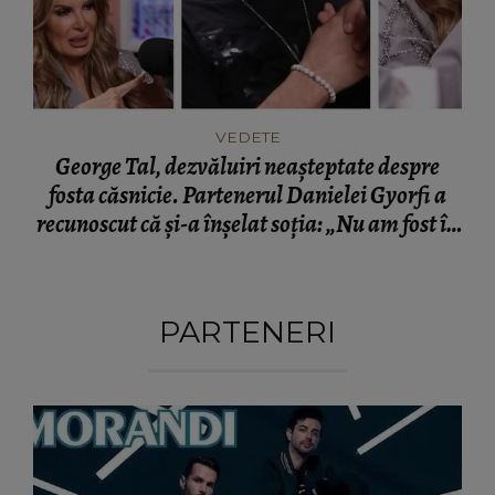
VEDETE
George Tal, dezvăluiri neașteptate despre
fosta căsnicie. Partenerul Danielei Gyorfi a
recunoscut că și-a înșelat soția: „Nu am fost în
momentul respectiv un om corect.”
PARTENERI