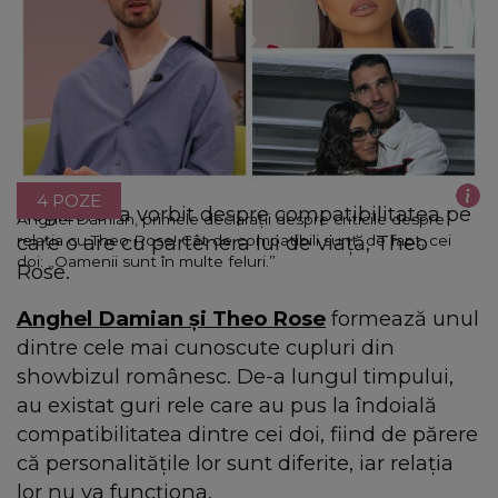
4 POZE
Regizorul a vorbit despre compatibilitatea pe
Anghel Damian, primele declarații despre criticile despre
care o are cu partenera lui de viață, Theo
relația cu Theo Rose! Cât de compatibili sunt, de fapt, cei
doi: „Oamenii sunt în multe feluri.”
Rose.
Anghel Damian și Theo Rose
formează unul
dintre cele mai cunoscute cupluri din
showbizul românesc. De-a lungul timpului,
au existat guri rele care au pus la îndoială
compatibilitatea dintre cei doi, fiind de părere
că personalitățile lor sunt diferite, iar relația
lor nu va funcționa.