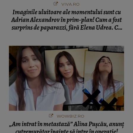
VIVA.RO
Imaginile uluitoare ale momentului sunt cu
Adrian Alexandrov în prim-plan! Cum a fost
surprins de paparazzi, fără Elena Udrea. Cu
cine s-a întâlnit partenerul fostei politiciene în
București! Gestul lui...
WOWBIZ.RO
„Am intrat în metastază” Alina Pușcău, anunț
cutremurător înainte să intre în operație!