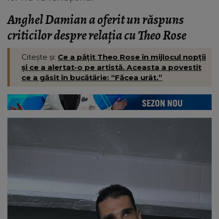
Anghel Damian a oferit un răspuns
criticilor despre relația cu Theo Rose
Citește și:
Ce a pățit Theo Rose în mijlocul nopții
și ce a alertat-o pe artistă. Aceasta a povestit
ce a găsit în bucătărie: “Făcea urât.”