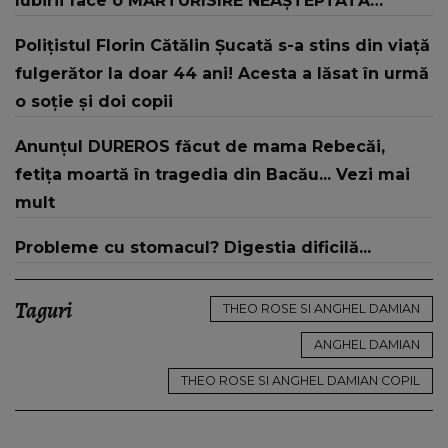
Iubirii face o MĂRTURISIRE NEAȘTEPTATĂ
despre mama sa: "I-am spus și ei în față, eu nu
Polițistul Florin Cătălin Șucată s-a stins din viață
te iubesc pentru că..."
fulgerător la doar 44 ani! Acesta a lăsat în urmă
o soție și doi copii
Anunțul DUREROS făcut de mama Rebecăi,
fetița moartă în tragedia din Bacău... Vezi mai
mult
Probleme cu stomacul? Digestia dificilă...
Taguri
THEO ROSE SI ANGHEL DAMIAN
ANGHEL DAMIAN
THEO ROSE SI ANGHEL DAMIAN COPIL