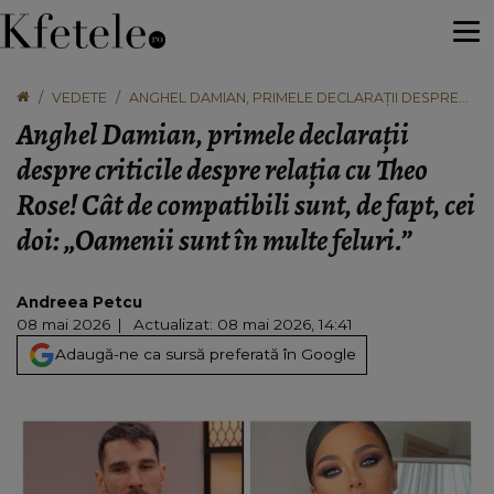
VEDETE
ANGHEL DAMIAN, PRIMELE DECLARAȚII DESPRE
CRITICILE DESPRE RELAȚIA CU THEO ROSE! CÂT
Anghel Damian, primele declarații
DE COMPATIBILI SUNT, DE FAPT, CEI DOI: „OAMENII
SUNT ÎN MULTE FELURI.”
despre criticile despre relația cu Theo
Rose! Cât de compatibili sunt, de fapt, cei
doi: „Oamenii sunt în multe feluri.”
Andreea Petcu
08 mai 2026
Actualizat: 08 mai 2026, 14:41
Adaugă-ne ca sursă preferată în Google